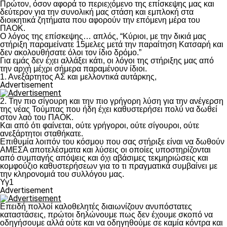
Πρώτον, όσον αφορά το περιεχόμενο της επίσκεψης μας και
δεύτερον για την συνολική μας στάση και εμπλοκή στα
διοικητικά ζητήματα που αφορούν την επόμενη μέρα του
ΠΑΟΚ.
Ο λόγος της επίσκεψης… απλός, “Κύριοι, με την δικιά μας
στήριξη παραμείνατε 15μελες μετά την παραίτηση Κατσαρή και
δεν ακολουθήσατε όλοι τον ίδιο δρόμο.”
Για εμάς δεν έχει αλλάξει κάτι, οι λόγοι της στήριξης μας από
την αρχή μέχρι σήμερα παραμένουν ίδιοι.
1. Ανεξάρτητος ΑΣ και μελλοντικά αυτάρκης,
Advertisement
2. Την πιο σίγουρη και την πιο γρήγορη λύση για την ανέγερση
της νέας Τούμπας που ήδη έχει καθυστερήσει πολύ να δωθεί
στον λαό του ΠΑΟΚ.
Και από ότι φαίνεται, ούτε γρήγοροι, ούτε σίγουροι, ούτε
ανεξάρτητοι σταθήκατε.
Επιθυμία λοιπόν του κόσμου που σας στήριξε είναι να δωθούν
ΑΜΕΣΑ αποτελέσματα και λύσεις οι οποίες υποστηρίζονται
από συμπαγής απόψεις και όχι αβάσιμες τεκμηριώσεις και
κομφούζιο καθυστερήσεων για το τι πραγματικά συμβαίνει με
την κληρονομιά του συλλόγου μας.
Υγ1
Advertisement
Επειδή πολλοί καλοθελητές διαιωνίζουν ανυπόστατες
καταστάσεις, πρώτοι δηλώνουμε πως δεν έχουμε σκοπό να
οδηγήσουμε αλλά ούτε και να οδηγηθούμε σε καμία κόντρα και