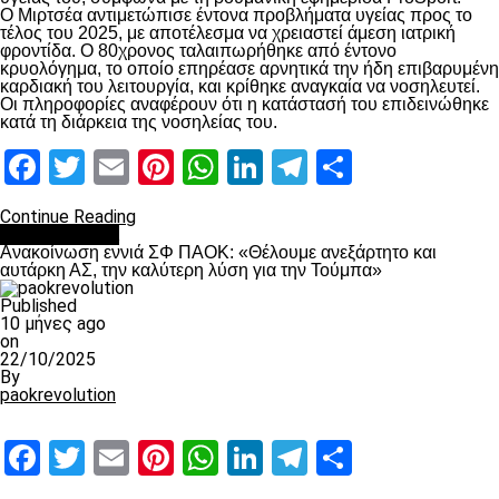
Ο Μιρτσέα αντιμετώπισε έντονα προβλήματα υγείας προς το
τέλος του 2025, με αποτέλεσμα να χρειαστεί άμεση ιατρική
φροντίδα. Ο 80χρονος ταλαιπωρήθηκε από έντονο
κρυολόγημα, το οποίο επηρέασε αρνητικά την ήδη επιβαρυμένη
καρδιακή του λειτουργία, και κρίθηκε αναγκαία να νοσηλευτεί.
Οι πληροφορίες αναφέρουν ότι η κατάστασή του επιδεινώθηκε
κατά τη διάρκεια της νοσηλείας του.
Facebook
Twitter
Email
Pinterest
WhatsApp
LinkedIn
Telegram
Μοιραστ
Continue Reading
Επικαιρότητα
Ανακοίνωση εννιά ΣΦ ΠΑΟΚ: «Θέλουμε ανεξάρτητο και
αυτάρκη ΑΣ, την καλύτερη λύση για την Τούμπα»
Published
10 μήνες ago
on
22/10/2025
By
paokrevolution
Facebook
Twitter
Email
Pinterest
WhatsApp
LinkedIn
Telegram
Μοιραστ