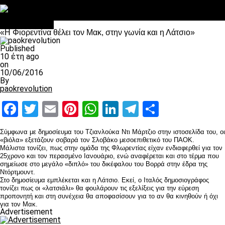
Στο OPEN τα προκριματικά, στη NOVA τα του πρωταθλήματος
Σαν σήμερα: Οταν “έφυγε” ο Λόραντ
Επικαιρότητα
«Η Φιορεντίνα θέλει τον Μακ, στην γωνία και η Λάτσιο»
Published
10 έτη ago
on
10/06/2016
By
paokrevolution
Facebook
Twitter
Email
Pinterest
WhatsApp
LinkedIn
Telegram
Μοιραστ
Σύμφωνα με δημοσίευμα του Τζιανλούκα Ντι Μάρτζιο στην ιστοσελίδα του, οι
«βιόλα» εξετάζουν σοβαρά τον Σλοβάκο μεσοεπιθετικό του ΠΑΟΚ.
Μάλιστα τονίζει, πως στην ομάδα της Φλωρεντίας είχαν ενδιαφερθεί για τον
25χρονο και τον περασμένο Ιανουάριο, ενώ αναφέρεται και στο τέρμα που
σημείωσε στο μεγάλο «διπλό» του δικέφαλου του Βορρά στην έδρα της
Ντόρτμουντ.
Στο δημοσίευμα εμπλέκεται και η Λάτσιο. Εκεί, ο Ιταλός δημοσιογράφος
τονίζει πως οι «λατσιάλι» θα φουλάρουν τις εξελίξεις για την εύρεση
προπονητή και στη συνέχεια θα αποφασίσουν για το αν θα κινηθούν ή όχι
για τον Μακ.
Advertisement