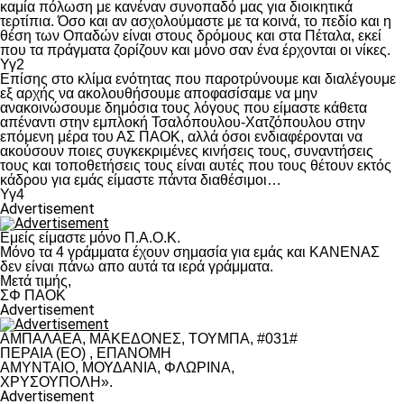
καμία πόλωση με κανέναν συνοπαδό μας για διοικητικά
τερτίπια. Όσο και αν ασχολούμαστε με τα κοινά, το πεδίο και η
θέση των Οπαδών είναι στους δρόμους και στα Πέταλα, εκεί
που τα πράγματα ζορίζουν και μόνο σαν ένα έρχονται οι νίκες.
Υγ2
Επίσης στο κλίμα ενότητας που παροτρύνουμε και διαλέγουμε
εξ αρχής να ακολουθήσουμε αποφασίσαμε να μην
ανακοινώσουμε δημόσια τους λόγους που είμαστε κάθετα
απέναντι στην εμπλοκή Τσαλόπουλου-Χατζόπουλου στην
επόμενη μέρα του ΑΣ ΠΑΟΚ, αλλά όσοι ενδιαφέρονται να
ακούσουν ποιες συγκεκριμένες κινήσεις τους, συναντήσεις
τους και τοποθετήσεις τους είναι αυτές που τους θέτουν εκτός
κάδρου για εμάς είμαστε πάντα διαθέσιμοι…
Υγ4
Advertisement
Εμείς είμαστε μόνο Π.Α.Ο.Κ.
Μόνο τα 4 γράμματα έχουν σημασία για εμάς και ΚΑΝΕΝΑΣ
δεν είναι πάνω απο αυτά τα ιερά γράμματα.
Μετά τιμής,
ΣΦ ΠΑΟΚ
Advertisement
ΑΜΠΑΛΑΕΑ, ΜΑΚΕΔΟΝΕΣ, ΤΟΥΜΠΑ, #031#
ΠΕΡΑΙΑ (ΕΟ) , ΕΠΑΝΟΜΗ
ΑΜΥΝΤΑΙΟ, ΜΟΥΔΑΝΙΑ, ΦΛΩΡΙΝΑ,
ΧΡΥΣΟΥΠΟΛΗ».
Advertisement