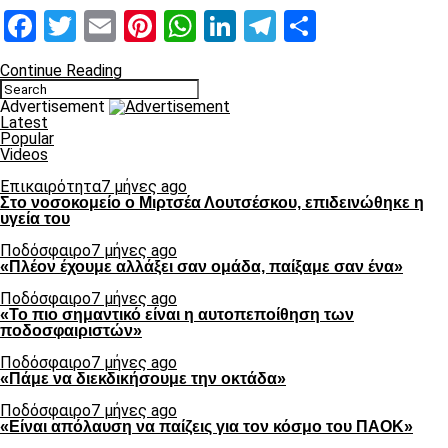
Facebook
Twitter
Email
Pinterest
WhatsApp
LinkedIn
Telegram
Μοιραστ
Continue Reading
Advertisement
Latest
Popular
Videos
Επικαιρότητα
7 μήνες ago
Στο νοσοκομείο ο Μιρτσέα Λουτσέσκου, επιδεινώθηκε η
υγεία του
Ποδόσφαιρο
7 μήνες ago
«Πλέον έχουμε αλλάξει σαν ομάδα, παίξαμε σαν ένα»
Ποδόσφαιρο
7 μήνες ago
«Το πιο σημαντικό είναι η αυτοπεποίθηση των
ποδοσφαιριστών»
Ποδόσφαιρο
7 μήνες ago
«Πάμε να διεκδικήσουμε την οκτάδα»
Ποδόσφαιρο
7 μήνες ago
«Είναι απόλαυση να παίζεις για τον κόσμο του ΠΑΟΚ»