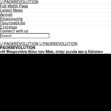
Full-Width Page
Latest News
Αρχική
Επικοινωνία
Πρωτοσέλιδο
Στοίχημα
Connect with us
PAOKREVOLUTION
«Η Φιορεντίνα θέλει τον Μακ, στην γωνία και η Λάτσιο»
Ποδόσφαιρο
«Πλέον έχουμε αλλάξει σαν ομάδα, παίξαμε σαν ένα»
«Το πιο σημαντικό είναι η αυτοπεποίθηση των
ποδοσφαιριστών»
«Πάμε να διεκδικήσουμε την οκτάδα»
«Είναι απόλαυση να παίζεις για τον κόσμο του ΠΑΟΚ»
«Θα τα δώσουμε όλα κόντρα στη Λιόν για την οκτάδα»
Μπάσκετ