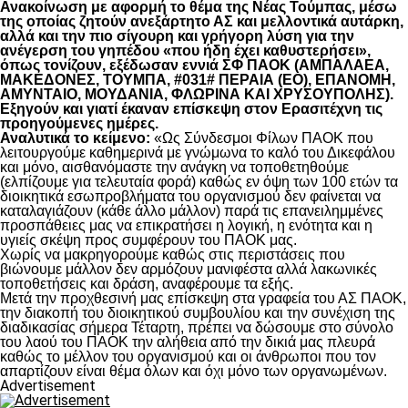
Ανακοίνωση με αφορμή το θέμα της Νέας Τούμπας, μέσω
της οποίας ζητούν ανεξάρτητο ΑΣ και μελλοντικά αυτάρκη,
αλλά και την πιο σίγουρη και γρήγορη λύση για την
ανέγερση του γηπέδου «που ήδη έχει καθυστερήσει»,
όπως τονίζουν, εξέδωσαν εννιά ΣΦ ΠΑΟΚ (ΑΜΠΑΛΑΕΑ,
ΜΑΚΕΔΟΝΕΣ, ΤΟΥΜΠΑ, #031# ΠΕΡΑΙΑ (ΕΟ), ΕΠΑΝΟΜΗ,
ΑΜΥΝΤΑΙΟ, ΜΟΥΔΑΝΙΑ, ΦΛΩΡΙΝΑ ΚΑΙ ΧΡΥΣΟΥΠΟΛΗΣ).
Εξηγούν και γιατί έκαναν επίσκεψη στον Ερασιτέχνη τις
προηγούμενες ημέρες.
Αναλυτικά το κείμενο:
«Ως Σύνδεσμοι Φίλων ΠΑΟΚ που
λειτουργούμε καθημερινά με γνώμωνα το καλό του Δικεφάλου
και μόνο, αισθανόμαστε την ανάγκη να τοποθετηθούμε
(ελπίζουμε για τελευταία φορά) καθώς εν όψη των 100 ετών τα
διοικητικά εσωπροβλήματα του οργανισμού δεν φαίνεται να
καταλαγιάζουν (κάθε άλλο μάλλον) παρά τις επανειλημμένες
προσπάθειες μας να επικρατήσει η λογική, η ενότητα και η
υγιείς σκέψη προς συμφέρουν του ΠΑΟΚ μας.
Χωρίς να μακρηγορούμε καθώς στις περιστάσεις που
βιώνουμε μάλλον δεν αρμόζουν μανιφέστα αλλά λακωνικές
τοποθετήσεις και δράση, αναφέρουμε τα εξής.
Μετά την προχθεσινή μας επίσκεψη στα γραφεία του ΑΣ ΠΑΟΚ,
την διακοπή του διοικητικού συμβουλίου και την συνέχιση της
διαδικασίας σήμερα Τέταρτη, πρέπει να δώσουμε στο σύνολο
του λαού του ΠΑΟΚ την αλήθεια από την δικιά μας πλευρά
καθώς το μέλλον του οργανισμού και οι άνθρωποι που τον
απαρτίζουν είναι θέμα όλων και όχι μόνο των οργανωμένων.
Advertisement