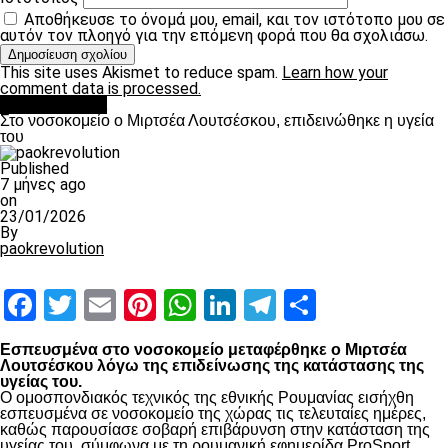
Αποθήκευσε το όνομά μου, email, και τον ιστότοπο μου σε
αυτόν τον πλοηγό για την επόμενη φορά που θα σχολιάσω.
This site uses Akismet to reduce spam.
Learn how your
comment data is processed.
Επικαιρότητα
Στο νοσοκομείο ο Μιρτσέα Λουτσέσκου, επιδεινώθηκε η υγεία
του
Published
7 μήνες ago
on
23/01/2026
By
paokrevolution
Facebook
Twitter
Email
Pinterest
WhatsApp
LinkedIn
Telegram
Μοιραστ
Εσπευσμένα στο νοσοκομείο μεταφέρθηκε ο Μιρτσέα
Λουτσέσκου λόγω της επιδείνωσης της κατάστασης της
υγείας του.
Ο ομοσπονδιακός τεχνικός της εθνικής Ρουμανίας εισήχθη
εσπευσμένα σε νοσοκομείο της χώρας τις τελευταίες ημέρες,
καθώς παρουσίασε σοβαρή επιβάρυνση στην κατάσταση της
υγείας του, σύμφωνα με τη ρουμανική εφημερίδα ProSport.