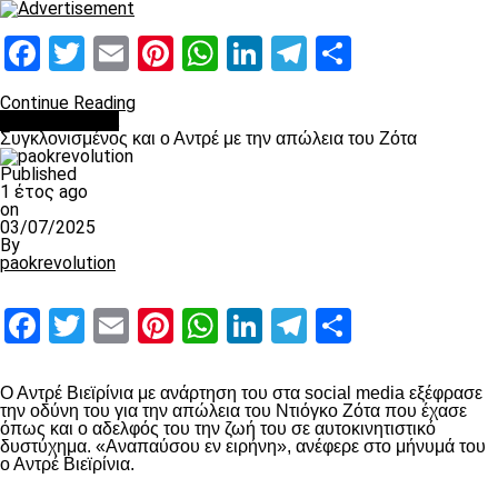
Facebook
Twitter
Email
Pinterest
WhatsApp
LinkedIn
Telegram
Μοιραστ
Continue Reading
Επικαιρότητα
Συγκλονισμένος και ο Αντρέ με την απώλεια του Ζότα
Published
1 έτος ago
on
03/07/2025
By
paokrevolution
Facebook
Twitter
Email
Pinterest
WhatsApp
LinkedIn
Telegram
Μοιραστ
Ο Αντρέ Βιεϊρίνια με ανάρτηση του στα social media εξέφρασε
την οδύνη του για την απώλεια του Ντιόγκο Ζότα που έχασε
όπως και ο αδελφός του την ζωή του σε αυτοκινητιστικό
δυστύχημα. «Αναπαύσου εν ειρήνη», ανέφερε στο μήνυμά του
ο Αντρέ Βιεϊρίνια.