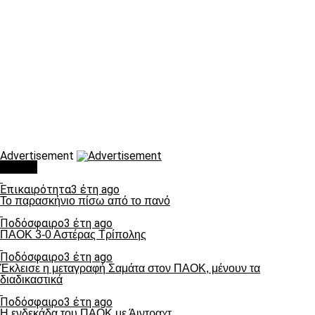
Advertisement
Τάσεις
Επικαιρότητα
3 έτη ago
Το παρασκήνιο πίσω από το πανό
Ποδόσφαιρο
3 έτη ago
ΠΑΟΚ 3-0 Αστέρας Τρίπολης
Ποδόσφαιρο
3 έτη ago
Έκλεισε η μεταγραφή Σαμάτα στον ΠΑΟΚ, μένουν τα
διαδικαστικά
Ποδόσφαιρο
3 έτη ago
Η ενδεκάδα του ΠΑΟΚ με Άιντραχτ