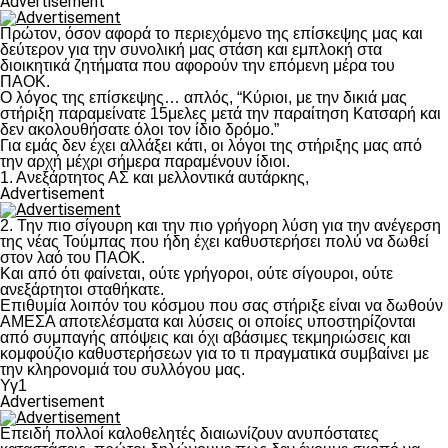
Advertisement
Πρώτον, όσον αφορά το περιεχόμενο της επίσκεψης μας και
δεύτερον για την συνολική μας στάση και εμπλοκή στα
διοικητικά ζητήματα που αφορούν την επόμενη μέρα του
ΠΑΟΚ.
Ο λόγος της επίσκεψης… απλός, “Κύριοι, με την δικιά μας
στήριξη παραμείνατε 15μελες μετά την παραίτηση Κατσαρή και
δεν ακολουθήσατε όλοι τον ίδιο δρόμο.”
Για εμάς δεν έχει αλλάξει κάτι, οι λόγοι της στήριξης μας από
την αρχή μέχρι σήμερα παραμένουν ίδιοι.
1. Ανεξάρτητος ΑΣ και μελλοντικά αυτάρκης,
Advertisement
2. Την πιο σίγουρη και την πιο γρήγορη λύση για την ανέγερση
της νέας Τούμπας που ήδη έχει καθυστερήσει πολύ να δωθεί
στον λαό του ΠΑΟΚ.
Και από ότι φαίνεται, ούτε γρήγοροι, ούτε σίγουροι, ούτε
ανεξάρτητοι σταθήκατε.
Επιθυμία λοιπόν του κόσμου που σας στήριξε είναι να δωθούν
ΑΜΕΣΑ αποτελέσματα και λύσεις οι οποίες υποστηρίζονται
από συμπαγής απόψεις και όχι αβάσιμες τεκμηριώσεις και
κομφούζιο καθυστερήσεων για το τι πραγματικά συμβαίνει με
την κληρονομιά του συλλόγου μας.
Υγ1
Advertisement
Επειδή πολλοί καλοθελητές διαιωνίζουν ανυπόστατες