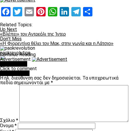
Facebook
Twitter
Email
Pinterest
WhatsApp
LinkedIn
Telegram
Μοιραστ
Related Topics:
Up Next
«Βλέπει» τον Αντρεόλι της Ίντερ
Don't Miss
«Η Φιορεντίνα θέλει τον Μακ, στην γωνία και η Λάτσιο»
paokrevolution
Continue Reading
Advertisement
You may like
Click to comment
Leave a Reply
Η ηλ. διεύθυνση σας δεν δημοσιεύεται.
Τα υποχρεωτικά
πεδία σημειώνονται με
*
Σχόλιο
*
Όνομα
*