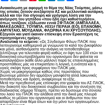
Ανακοίνωση με αφορμή το θέμα της Νέας Τούμπας, μέσω
της οποίας ζητούν ανεξάρτητο ΑΣ και μελλοντικά αυτάρκη,
αλλά και την πιο σίγουρη και γρήγορη λύση για την
ανέγερση του γηπέδου «που ήδη έχει καθυστερήσει»,
όπως τονίζουν, εξέδωσαν εννιά ΣΦ ΠΑΟΚ (ΑΜΠΑΛΑΕΑ,
ΜΑΚΕΔΟΝΕΣ, ΤΟΥΜΠΑ, #031# ΠΕΡΑΙΑ (ΕΟ), ΕΠΑΝΟΜΗ,
ΑΜΥΝΤΑΙΟ, ΜΟΥΔΑΝΙΑ, ΦΛΩΡΙΝΑ ΚΑΙ ΧΡΥΣΟΥΠΟΛΗΣ).
Εξηγούν και γιατί έκαναν επίσκεψη στον Ερασιτέχνη τις
προηγούμενες ημέρες.
Αναλυτικά το κείμενο:
«Ως Σύνδεσμοι Φίλων ΠΑΟΚ που
λειτουργούμε καθημερινά με γνώμωνα το καλό του Δικεφάλου
και μόνο, αισθανόμαστε την ανάγκη να τοποθετηθούμε
(ελπίζουμε για τελευταία φορά) καθώς εν όψη των 100 ετών τα
διοικητικά εσωπροβλήματα του οργανισμού δεν φαίνεται να
καταλαγιάζουν (κάθε άλλο μάλλον) παρά τις επανειλημμένες
προσπάθειες μας να επικρατήσει η λογική, η ενότητα και η
υγιείς σκέψη προς συμφέρουν του ΠΑΟΚ μας.
Χωρίς να μακρηγορούμε καθώς στις περιστάσεις που
βιώνουμε μάλλον δεν αρμόζουν μανιφέστα αλλά λακωνικές
τοποθετήσεις και δράση, αναφέρουμε τα εξής.
Μετά την προχθεσινή μας επίσκεψη στα γραφεία του ΑΣ ΠΑΟΚ,
την διακοπή του διοικητικού συμβουλίου και την συνέχιση της
διαδικασίας σήμερα Τέταρτη, πρέπει να δώσουμε στο σύνολο
του λαού του ΠΑΟΚ την αλήθεια από την δικιά μας πλευρά
καθώς το μέλλον του οργανισμού και οι άνθρωποι που τον
απαρτίζουν είναι θέμα όλων και όχι μόνο των οργανωμένων.