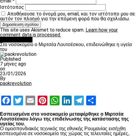
Email
*
Ιστότοπος
Αποθήκευσε το όνομά μου, email, και τον ιστότοπο μου σε
αυτόν τον πλοηγό για την επόμενη φορά που θα σχολιάσω.
This site uses Akismet to reduce spam.
Learn how your
comment data is processed.
Επικαιρότητα
Στο νοσοκομείο ο Μιρτσέα Λουτσέσκου, επιδεινώθηκε η υγεία
του
Published
7 μήνες ago
on
23/01/2026
By
paokrevolution
Facebook
Twitter
Email
Pinterest
WhatsApp
LinkedIn
Telegram
Μοιραστ
Εσπευσμένα στο νοσοκομείο μεταφέρθηκε ο Μιρτσέα
Λουτσέσκου λόγω της επιδείνωσης της κατάστασης της
υγείας του.
Ο ομοσπονδιακός τεχνικός της εθνικής Ρουμανίας εισήχθη
εσπευσμένα σε νοσοκομείο της χώρας τις τελευταίες ημέρες,