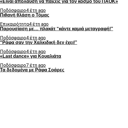
«Είναι απόλαυση να παίζεις για τον κόσμο του ΠΑΟΚ»
Ποδόσφαιρο
4 έτη ago
Πιθανή θλάση ο Τόμας
Επικαιρότητα
4 έτη ago
Παρουσίαση με… πλακάτ “κάντε καμιά μεταγραφή!”
Ποδόσφαιρο
4 έτη ago
“Ράφα σαν την Χαλκιδική δεν έχει!”
Ποδόσφαιρο
4 έτη ago
«Last dance» για Κουαλιάτα
Ποδόσφαιρο
7 έτη ago
Τα δεδομένα με Ράφα Σοάρες