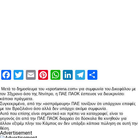
Facebook
Twitter
Email
Pinterest
WhatsApp
LinkedIn
Telegram
Μοιραστ
Μετά το δημοσίευμα του «sportarena.com» για συμφωνία του Δικεφάλου με
τον 33χρονο άσο της Ντνίπρο, η ΠΑΕ ΠΑΟΚ έσπευσε να διευκρινίσει
κάποια πράγματα.
Συγκεκριμένα, από την «ασπρόμαυρη» ΠΑΕ τονίζουν ότι υπάρχουν επαφές
με τον Βραζιλιάνο άσο αλλά δεν υπάρχει ακόμα συμφωνία.
Αυτό που επίσης είναι σημαντικό και πρέπει να καταγραφεί, είναι το
γεγονός ότι από την ΠΑΕ ΠΑΟΚ διαρρέει ότι δύσκολα θα κινηθούν για
άλλον εξτρέμ πλην του Κάμπος αν δεν υπάρξει κάποια πώληση σε αυτή την
θέση.
Advertisement