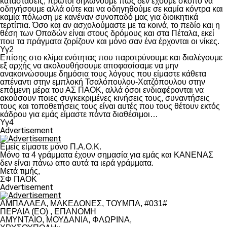
καταστάσεις, πρώτοι δηλώνουμε πως δεν έχουμε σκοπό να
οδηγήσουμε αλλά ούτε και να οδηγηθούμε σε καμία κόντρα και
καμία πόλωση με κανέναν συνοπαδό μας για διοικητικά
τερτίπια. Όσο και αν ασχολούμαστε με τα κοινά, το πεδίο και η
θέση των Οπαδών είναι στους δρόμους και στα Πέταλα, εκεί
που τα πράγματα ζορίζουν και μόνο σαν ένα έρχονται οι νίκες.
Υγ2
Επίσης στο κλίμα ενότητας που παροτρύνουμε και διαλέγουμε
εξ αρχής να ακολουθήσουμε αποφασίσαμε να μην
ανακοινώσουμε δημόσια τους λόγους που είμαστε κάθετα
απέναντι στην εμπλοκή Τσαλόπουλου-Χατζόπουλου στην
επόμενη μέρα του ΑΣ ΠΑΟΚ, αλλά όσοι ενδιαφέρονται να
ακούσουν ποιες συγκεκριμένες κινήσεις τους, συναντήσεις
τους και τοποθετήσεις τους είναι αυτές που τους θέτουν εκτός
κάδρου για εμάς είμαστε πάντα διαθέσιμοι…
Υγ4
Advertisement
Εμείς είμαστε μόνο Π.Α.Ο.Κ.
Μόνο τα 4 γράμματα έχουν σημασία για εμάς και ΚΑΝΕΝΑΣ
δεν είναι πάνω απο αυτά τα ιερά γράμματα.
Μετά τιμής,
ΣΦ ΠΑΟΚ
Advertisement
ΑΜΠΑΛΑΕΑ, ΜΑΚΕΔΟΝΕΣ, ΤΟΥΜΠΑ, #031#
ΠΕΡΑΙΑ (ΕΟ) , ΕΠΑΝΟΜΗ
ΑΜΥΝΤΑΙΟ, ΜΟΥΔΑΝΙΑ, ΦΛΩΡΙΝΑ,