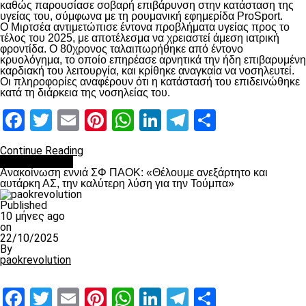
καθώς παρουσίασε σοβαρή επιβάρυνση στην κατάσταση της
υγείας του, σύμφωνα με τη ρουμανική εφημερίδα ProSport.
Ο Μιρτσέα αντιμετώπισε έντονα προβλήματα υγείας προς το
τέλος του 2025, με αποτέλεσμα να χρειαστεί άμεση ιατρική
φροντίδα. Ο 80χρονος ταλαιπωρήθηκε από έντονο
κρυολόγημα, το οποίο επηρέασε αρνητικά την ήδη επιβαρυμένη
καρδιακή του λειτουργία, και κρίθηκε αναγκαία να νοσηλευτεί.
Οι πληροφορίες αναφέρουν ότι η κατάστασή του επιδεινώθηκε
κατά τη διάρκεια της νοσηλείας του.
Facebook
Twitter
Email
Pinterest
WhatsApp
LinkedIn
Telegram
Μοιραστ
Continue Reading
Επικαιρότητα
Ανακοίνωση εννιά ΣΦ ΠΑΟΚ: «Θέλουμε ανεξάρτητο και
αυτάρκη ΑΣ, την καλύτερη λύση για την Τούμπα»
Published
10 μήνες ago
on
22/10/2025
By
paokrevolution
Facebook
Twitter
Email
Pinterest
WhatsApp
LinkedIn
Telegram
Μοιραστ