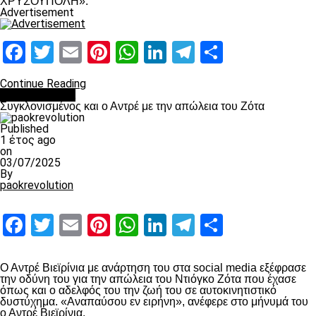
ΧΡΥΣΟΥΠΟΛΗ».
Advertisement
Facebook
Twitter
Email
Pinterest
WhatsApp
LinkedIn
Telegram
Μοιραστ
Continue Reading
Επικαιρότητα
Συγκλονισμένος και ο Αντρέ με την απώλεια του Ζότα
Published
1 έτος ago
on
03/07/2025
By
paokrevolution
Facebook
Twitter
Email
Pinterest
WhatsApp
LinkedIn
Telegram
Μοιραστ
Ο Αντρέ Βιεϊρίνια με ανάρτηση του στα social media εξέφρασε
την οδύνη του για την απώλεια του Ντιόγκο Ζότα που έχασε
όπως και ο αδελφός του την ζωή του σε αυτοκινητιστικό
δυστύχημα. «Αναπαύσου εν ειρήνη», ανέφερε στο μήνυμά του
ο Αντρέ Βιεϊρίνια.