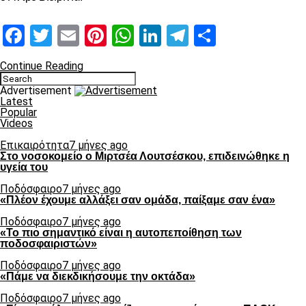
Facebook
Twitter
Email
Pinterest
WhatsApp
LinkedIn
Telegram
Μοιραστ
Continue Reading
Advertisement
Latest
Popular
Videos
Επικαιρότητα
7 μήνες ago
Στο νοσοκομείο ο Μιρτσέα Λουτσέσκου, επιδεινώθηκε η
υγεία του
Ποδόσφαιρο
7 μήνες ago
«Πλέον έχουμε αλλάξει σαν ομάδα, παίξαμε σαν ένα»
Ποδόσφαιρο
7 μήνες ago
«Το πιο σημαντικό είναι η αυτοπεποίθηση των
ποδοσφαιριστών»
Ποδόσφαιρο
7 μήνες ago
«Πάμε να διεκδικήσουμε την οκτάδα»
Ποδόσφαιρο
7 μήνες ago