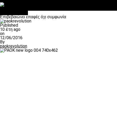
Στο OPEN τα προκριματικά, στη NOVA τα του πρωταθλήματος
Σαν σήμερα: Οταν “έφυγε” ο Λόραντ
Επικαιρότητα
Επιβεβαιώνει επαφές όχι συμφωνία
Published
10 έτη ago
on
12/06/2016
By
paokrevolution