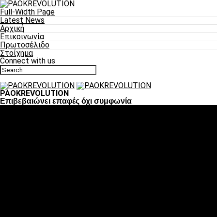
Full-Width Page
Latest News
Αρχική
Επικοινωνία
Πρωτοσέλιδο
Στοίχημα
Connect with us
PAOKREVOLUTION
Επιβεβαιώνει επαφές όχι συμφωνία
Ποδόσφαιρο
«Πλέον έχουμε αλλάξει σαν ομάδα, παίξαμε σαν ένα»
«Το πιο σημαντικό είναι η αυτοπεποίθηση των
ποδοσφαιριστών»
«Πάμε να διεκδικήσουμε την οκτάδα»
«Είναι απόλαυση να παίζεις για τον κόσμο του ΠΑΟΚ»
«Θα τα δώσουμε όλα κόντρα στη Λιόν για την οκτάδα»
Μπάσκετ