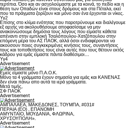
τερτίπια. Όσο και αν ασχολούμαστε με τα κοινά, το πεδίο και η
θέση των Οπαδών είναι στους δρόμους και στα Πέταλα, εκεί
που τα πράγματα ζορίζουν και μόνο σαν ένα έρχονται οι νίκες.
Υγ2
Επίσης στο κλίμα ενότητας που παροτρύνουμε και διαλέγουμε
εξ αρχής να ακολουθήσουμε αποφασίσαμε να μην
ανακοινώσουμε δημόσια τους λόγους που είμαστε κάθετα
απέναντι στην εμπλοκή Τσαλόπουλου-Χατζόπουλου στην
επόμενη μέρα του ΑΣ ΠΑΟΚ, αλλά όσοι ενδιαφέρονται να
ακούσουν ποιες συγκεκριμένες κινήσεις τους, συναντήσεις
τους και τοποθετήσεις τους είναι αυτές που τους θέτουν εκτός
κάδρου για εμάς είμαστε πάντα διαθέσιμοι…
Υγ4
Advertisement
Εμείς είμαστε μόνο Π.Α.Ο.Κ.
Μόνο τα 4 γράμματα έχουν σημασία για εμάς και ΚΑΝΕΝΑΣ
δεν είναι πάνω απο αυτά τα ιερά γράμματα.
Μετά τιμής,
ΣΦ ΠΑΟΚ
Advertisement
ΑΜΠΑΛΑΕΑ, ΜΑΚΕΔΟΝΕΣ, ΤΟΥΜΠΑ, #031#
ΠΕΡΑΙΑ (ΕΟ) , ΕΠΑΝΟΜΗ
ΑΜΥΝΤΑΙΟ, ΜΟΥΔΑΝΙΑ, ΦΛΩΡΙΝΑ,
ΧΡΥΣΟΥΠΟΛΗ».
Advertisement