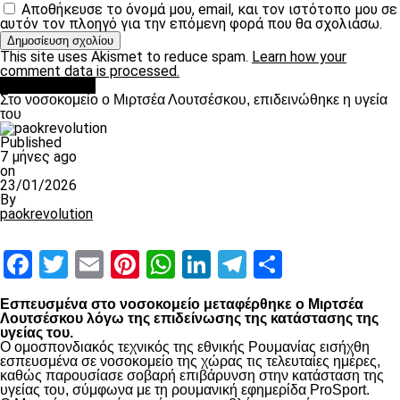
Αποθήκευσε το όνομά μου, email, και τον ιστότοπο μου σε
αυτόν τον πλοηγό για την επόμενη φορά που θα σχολιάσω.
This site uses Akismet to reduce spam.
Learn how your
comment data is processed.
Επικαιρότητα
Στο νοσοκομείο ο Μιρτσέα Λουτσέσκου, επιδεινώθηκε η υγεία
του
Published
7 μήνες ago
on
23/01/2026
By
paokrevolution
Facebook
Twitter
Email
Pinterest
WhatsApp
LinkedIn
Telegram
Μοιραστ
Εσπευσμένα στο νοσοκομείο μεταφέρθηκε ο Μιρτσέα
Λουτσέσκου λόγω της επιδείνωσης της κατάστασης της
υγείας του.
Ο ομοσπονδιακός τεχνικός της εθνικής Ρουμανίας εισήχθη
εσπευσμένα σε νοσοκομείο της χώρας τις τελευταίες ημέρες,
καθώς παρουσίασε σοβαρή επιβάρυνση στην κατάσταση της
υγείας του, σύμφωνα με τη ρουμανική εφημερίδα ProSport.