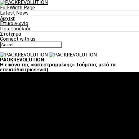
Full-Width Page
Latest News
Αρχική
Επικοινωνία
Πρωτοσέλιδο
Στοίχημα
Connect with us
PAOKREVOLUTION
Η εικόνα της «κατεστραμμένης» Τούμπας μετά τα
επεισόδια (pics+vid)
Ποδόσφαιρο
«Πλέον έχουμε αλλάξει σαν ομάδα, παίξαμε σαν ένα»
«Το πιο σημαντικό είναι η αυτοπεποίθηση των
ποδοσφαιριστών»
«Πάμε να διεκδικήσουμε την οκτάδα»
«Είναι απόλαυση να παίζεις για τον κόσμο του ΠΑΟΚ»
«Θα τα δώσουμε όλα κόντρα στη Λιόν για την οκτάδα»
Μπάσκετ