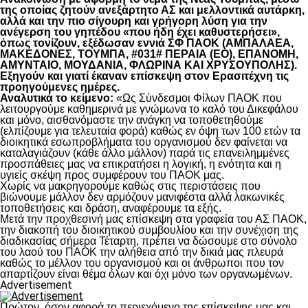
της οποίας ζητούν ανεξάρτητο ΑΣ και μελλοντικά αυτάρκη,
αλλά και την πιο σίγουρη και γρήγορη λύση για την
ανέγερση του γηπέδου «που ήδη έχει καθυστερήσει»,
όπως τονίζουν, εξέδωσαν εννιά ΣΦ ΠΑΟΚ (ΑΜΠΑΛΑΕΑ,
ΜΑΚΕΔΟΝΕΣ, ΤΟΥΜΠΑ, #031# ΠΕΡΑΙΑ (ΕΟ), ΕΠΑΝΟΜΗ,
ΑΜΥΝΤΑΙΟ, ΜΟΥΔΑΝΙΑ, ΦΛΩΡΙΝΑ ΚΑΙ ΧΡΥΣΟΥΠΟΛΗΣ).
Εξηγούν και γιατί έκαναν επίσκεψη στον Ερασιτέχνη τις
προηγούμενες ημέρες.
Αναλυτικά το κείμενο:
«Ως Σύνδεσμοι Φίλων ΠΑΟΚ που
λειτουργούμε καθημερινά με γνώμωνα το καλό του Δικεφάλου
και μόνο, αισθανόμαστε την ανάγκη να τοποθετηθούμε
(ελπίζουμε για τελευταία φορά) καθώς εν όψη των 100 ετών τα
διοικητικά εσωπροβλήματα του οργανισμού δεν φαίνεται να
καταλαγιάζουν (κάθε άλλο μάλλον) παρά τις επανειλημμένες
προσπάθειες μας να επικρατήσει η λογική, η ενότητα και η
υγιείς σκέψη προς συμφέρουν του ΠΑΟΚ μας.
Χωρίς να μακρηγορούμε καθώς στις περιστάσεις που
βιώνουμε μάλλον δεν αρμόζουν μανιφέστα αλλά λακωνικές
τοποθετήσεις και δράση, αναφέρουμε τα εξής.
Μετά την προχθεσινή μας επίσκεψη στα γραφεία του ΑΣ ΠΑΟΚ,
την διακοπή του διοικητικού συμβουλίου και την συνέχιση της
διαδικασίας σήμερα Τέταρτη, πρέπει να δώσουμε στο σύνολο
του λαού του ΠΑΟΚ την αλήθεια από την δικιά μας πλευρά
καθώς το μέλλον του οργανισμού και οι άνθρωποι που τον
απαρτίζουν είναι θέμα όλων και όχι μόνο των οργανωμένων.
Advertisement
Πρώτον, όσον αφορά το περιεχόμενο της επίσκεψης μας και