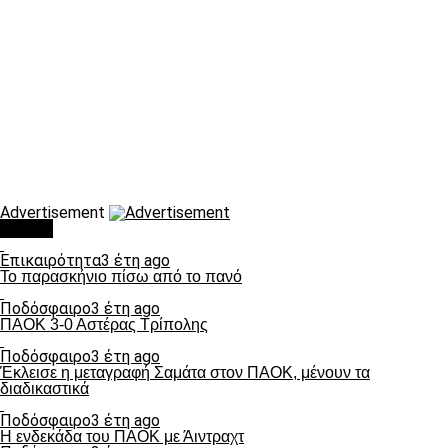
Advertisement
Τάσεις
Επικαιρότητα
3 έτη ago
Το παρασκήνιο πίσω από το πανό
Ποδόσφαιρο
3 έτη ago
ΠΑΟΚ 3-0 Αστέρας Τρίπολης
Ποδόσφαιρο
3 έτη ago
Έκλεισε η μεταγραφή Σαμάτα στον ΠΑΟΚ, μένουν τα
διαδικαστικά
Ποδόσφαιρο
3 έτη ago
Η ενδεκάδα του ΠΑΟΚ με Άιντραχτ