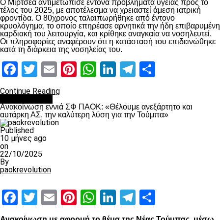
Ο Μιρτσέα αντιμετώπισε έντονα προβλήματα υγείας προς το
τέλος του 2025, με αποτέλεσμα να χρειαστεί άμεση ιατρική
φροντίδα. Ο 80χρονος ταλαιπωρήθηκε από έντονο
κρυολόγημα, το οποίο επηρέασε αρνητικά την ήδη επιβαρυμένη
καρδιακή του λειτουργία, και κρίθηκε αναγκαία να νοσηλευτεί.
Οι πληροφορίες αναφέρουν ότι η κατάστασή του επιδεινώθηκε
κατά τη διάρκεια της νοσηλείας του.
Facebook
Twitter
Email
Pinterest
WhatsApp
LinkedIn
Telegram
Μοιραστ
Continue Reading
Επικαιρότητα
Ανακοίνωση εννιά ΣΦ ΠΑΟΚ: «Θέλουμε ανεξάρτητο και
αυτάρκη ΑΣ, την καλύτερη λύση για την Τούμπα»
Published
10 μήνες ago
on
22/10/2025
By
paokrevolution
Facebook
Twitter
Email
Pinterest
WhatsApp
LinkedIn
Telegram
Μοιραστ
Ανακοίνωση με αφορμή το θέμα της Νέας Τούμπας, μέσω