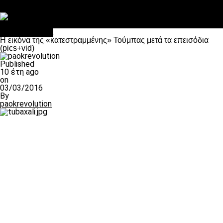
Στο OPEN τα προκριματικά, στη NOVA τα του πρωταθλήματος
Σαν σήμερα: Οταν “έφυγε” ο Λόραντ
Επικαιρότητα
Η εικόνα της «κατεστραμμένης» Τούμπας μετά τα επεισόδια
(pics+vid)
Published
10 έτη ago
on
03/03/2016
By
paokrevolution