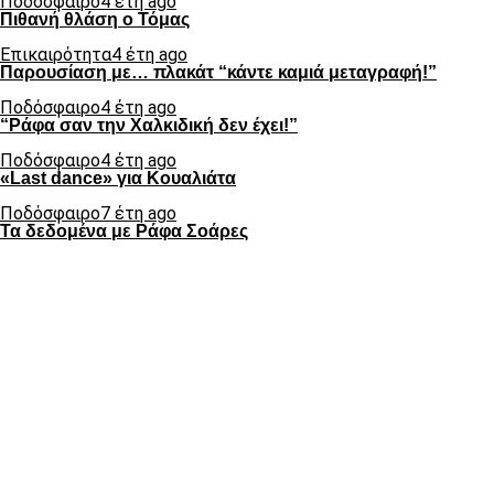
Ποδόσφαιρο
4 έτη ago
Πιθανή θλάση ο Τόμας
Επικαιρότητα
4 έτη ago
Παρουσίαση με… πλακάτ “κάντε καμιά μεταγραφή!”
Ποδόσφαιρο
4 έτη ago
“Ράφα σαν την Χαλκιδική δεν έχει!”
Ποδόσφαιρο
4 έτη ago
«Last dance» για Κουαλιάτα
Ποδόσφαιρο
7 έτη ago
Τα δεδομένα με Ράφα Σοάρες