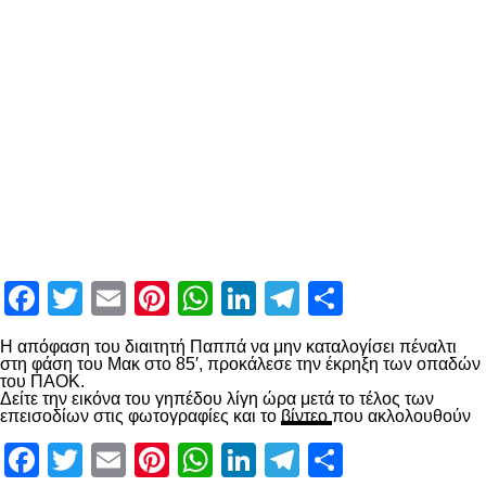
Facebook
Twitter
Email
Pinterest
WhatsApp
LinkedIn
Telegram
Μοιραστ
Η απόφαση του διαιτητή Παππά να μην καταλογίσει πέναλτι
στη φάση του Μακ στο 85′, προκάλεσε την έκρηξη των οπαδών
του ΠΑΟΚ.
Δείτε την εικόνα του γηπέδου λίγη ώρα μετά το τέλος των
επεισοδίων στις φωτογραφίες και το
βίντεο
που ακλολουθούν
Facebook
Twitter
Email
Pinterest
WhatsApp
LinkedIn
Telegram
Μοιραστ