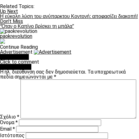
Related Topics:
Up Next
H εύκολη λύση του ανύπαρκτου Κοντονή: αποφασίζει διακοπή!
Don't Miss
“Όταν ο Καπίνο βρίσκει τη μπάλα”
paokrevolution
Continue Reading
Advertisement
You may like
Click to comment
Leave a Reply
Η ηλ. διεύθυνση σας δεν δημοσιεύεται.
Τα υποχρεωτικά
πεδία σημειώνονται με
*
Σχόλιο
*
Όνομα
*
Email
*
Ιστότοπος