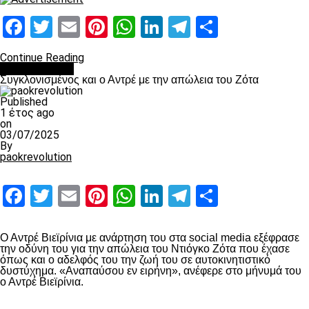
Facebook
Twitter
Email
Pinterest
WhatsApp
LinkedIn
Telegram
Μοιραστ
Continue Reading
Επικαιρότητα
Συγκλονισμένος και ο Αντρέ με την απώλεια του Ζότα
Published
1 έτος ago
on
03/07/2025
By
paokrevolution
Facebook
Twitter
Email
Pinterest
WhatsApp
LinkedIn
Telegram
Μοιραστ
Ο Αντρέ Βιεϊρίνια με ανάρτηση του στα social media εξέφρασε
την οδύνη του για την απώλεια του Ντιόγκο Ζότα που έχασε
όπως και ο αδελφός του την ζωή του σε αυτοκινητιστικό
δυστύχημα. «Αναπαύσου εν ειρήνη», ανέφερε στο μήνυμά του
ο Αντρέ Βιεϊρίνια.