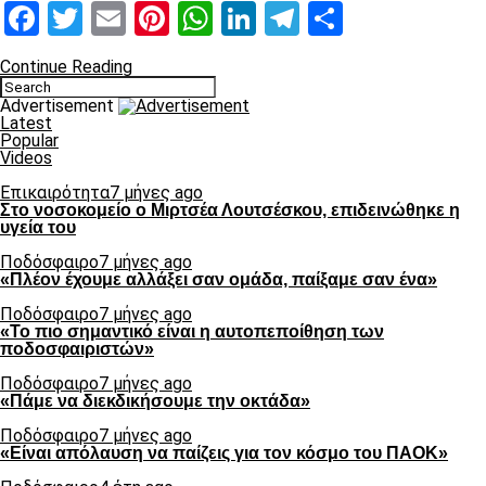
Facebook
Twitter
Email
Pinterest
WhatsApp
LinkedIn
Telegram
Μοιραστ
Continue Reading
Advertisement
Latest
Popular
Videos
Επικαιρότητα
7 μήνες ago
Στο νοσοκομείο ο Μιρτσέα Λουτσέσκου, επιδεινώθηκε η
υγεία του
Ποδόσφαιρο
7 μήνες ago
«Πλέον έχουμε αλλάξει σαν ομάδα, παίξαμε σαν ένα»
Ποδόσφαιρο
7 μήνες ago
«Το πιο σημαντικό είναι η αυτοπεποίθηση των
ποδοσφαιριστών»
Ποδόσφαιρο
7 μήνες ago
«Πάμε να διεκδικήσουμε την οκτάδα»
Ποδόσφαιρο
7 μήνες ago
«Είναι απόλαυση να παίζεις για τον κόσμο του ΠΑΟΚ»