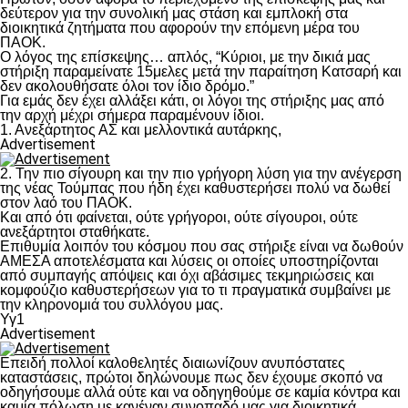
δεύτερον για την συνολική μας στάση και εμπλοκή στα
διοικητικά ζητήματα που αφορούν την επόμενη μέρα του
ΠΑΟΚ.
Ο λόγος της επίσκεψης… απλός, “Κύριοι, με την δικιά μας
στήριξη παραμείνατε 15μελες μετά την παραίτηση Κατσαρή και
δεν ακολουθήσατε όλοι τον ίδιο δρόμο.”
Για εμάς δεν έχει αλλάξει κάτι, οι λόγοι της στήριξης μας από
την αρχή μέχρι σήμερα παραμένουν ίδιοι.
1. Ανεξάρτητος ΑΣ και μελλοντικά αυτάρκης,
Advertisement
2. Την πιο σίγουρη και την πιο γρήγορη λύση για την ανέγερση
της νέας Τούμπας που ήδη έχει καθυστερήσει πολύ να δωθεί
στον λαό του ΠΑΟΚ.
Και από ότι φαίνεται, ούτε γρήγοροι, ούτε σίγουροι, ούτε
ανεξάρτητοι σταθήκατε.
Επιθυμία λοιπόν του κόσμου που σας στήριξε είναι να δωθούν
ΑΜΕΣΑ αποτελέσματα και λύσεις οι οποίες υποστηρίζονται
από συμπαγής απόψεις και όχι αβάσιμες τεκμηριώσεις και
κομφούζιο καθυστερήσεων για το τι πραγματικά συμβαίνει με
την κληρονομιά του συλλόγου μας.
Υγ1
Advertisement
Επειδή πολλοί καλοθελητές διαιωνίζουν ανυπόστατες
καταστάσεις, πρώτοι δηλώνουμε πως δεν έχουμε σκοπό να
οδηγήσουμε αλλά ούτε και να οδηγηθούμε σε καμία κόντρα και
καμία πόλωση με κανέναν συνοπαδό μας για διοικητικά