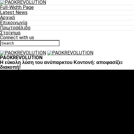
Full-Width Page
Latest News
Αρχική
Επικοινωνία
Πρωτοσέλιδο
Στοίχημα
Connect with us
PAOKREVOLUTION
H εύκολη λύση του ανύπαρκτου Κοντονή: αποφασίζει
διακοπή!
Ποδόσφαιρο
«Πλέον έχουμε αλλάξει σαν ομάδα, παίξαμε σαν ένα»
«Το πιο σημαντικό είναι η αυτοπεποίθηση των
ποδοσφαιριστών»
«Πάμε να διεκδικήσουμε την οκτάδα»
«Είναι απόλαυση να παίζεις για τον κόσμο του ΠΑΟΚ»
«Θα τα δώσουμε όλα κόντρα στη Λιόν για την οκτάδα»
Μπάσκετ