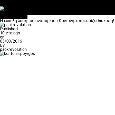
Στο OPEN τα προκριματικά, στη NOVA τα του πρωταθλήματος
Σαν σήμερα: Οταν “έφυγε” ο Λόραντ
Επικαιρότητα
H εύκολη λύση του ανύπαρκτου Κοντονή: αποφασίζει διακοπή!
Published
10 έτη ago
on
03/03/2016
By
paokrevolution