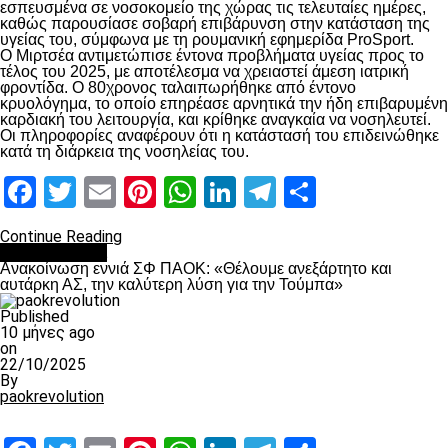
εσπευσμένα σε νοσοκομείο της χώρας τις τελευταίες ημέρες,
καθώς παρουσίασε σοβαρή επιβάρυνση στην κατάσταση της
υγείας του, σύμφωνα με τη ρουμανική εφημερίδα ProSport.
Ο Μιρτσέα αντιμετώπισε έντονα προβλήματα υγείας προς το
τέλος του 2025, με αποτέλεσμα να χρειαστεί άμεση ιατρική
φροντίδα. Ο 80χρονος ταλαιπωρήθηκε από έντονο
κρυολόγημα, το οποίο επηρέασε αρνητικά την ήδη επιβαρυμένη
καρδιακή του λειτουργία, και κρίθηκε αναγκαία να νοσηλευτεί.
Οι πληροφορίες αναφέρουν ότι η κατάστασή του επιδεινώθηκε
κατά τη διάρκεια της νοσηλείας του.
Facebook
Twitter
Email
Pinterest
WhatsApp
LinkedIn
Telegram
Μοιραστ
Continue Reading
Επικαιρότητα
Ανακοίνωση εννιά ΣΦ ΠΑΟΚ: «Θέλουμε ανεξάρτητο και
αυτάρκη ΑΣ, την καλύτερη λύση για την Τούμπα»
Published
10 μήνες ago
on
22/10/2025
By
paokrevolution