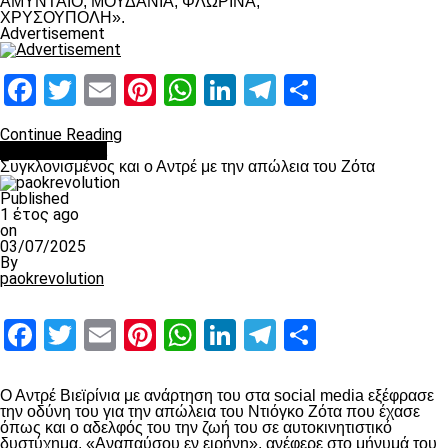
ΑΜΥΝΤΑΙΟ, ΜΟΥΔΑΝΙΑ, ΦΛΩΡΙΝΑ,
ΧΡΥΣΟΥΠΟΛΗ».
Advertisement
Facebook
Twitter
Email
Pinterest
WhatsApp
LinkedIn
Telegram
Μοιραστ
Continue Reading
Επικαιρότητα
Συγκλονισμένος και ο Αντρέ με την απώλεια του Ζότα
Published
1 έτος ago
on
03/07/2025
By
paokrevolution
Facebook
Twitter
Email
Pinterest
WhatsApp
LinkedIn
Telegram
Μοιραστ
Ο Αντρέ Βιεϊρίνια με ανάρτηση του στα social media εξέφρασε
την οδύνη του για την απώλεια του Ντιόγκο Ζότα που έχασε
όπως και ο αδελφός του την ζωή του σε αυτοκινητιστικό
δυστύχημα. «Αναπαύσου εν ειρήνη», ανέφερε στο μήνυμά του