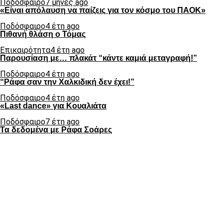
Ποδόσφαιρο
7 μήνες ago
«Είναι απόλαυση να παίζεις για τον κόσμο του ΠΑΟΚ»
Ποδόσφαιρο
4 έτη ago
Πιθανή θλάση ο Τόμας
Επικαιρότητα
4 έτη ago
Παρουσίαση με… πλακάτ “κάντε καμιά μεταγραφή!”
Ποδόσφαιρο
4 έτη ago
“Ράφα σαν την Χαλκιδική δεν έχει!”
Ποδόσφαιρο
4 έτη ago
«Last dance» για Κουαλιάτα
Ποδόσφαιρο
7 έτη ago
Τα δεδομένα με Ράφα Σοάρες