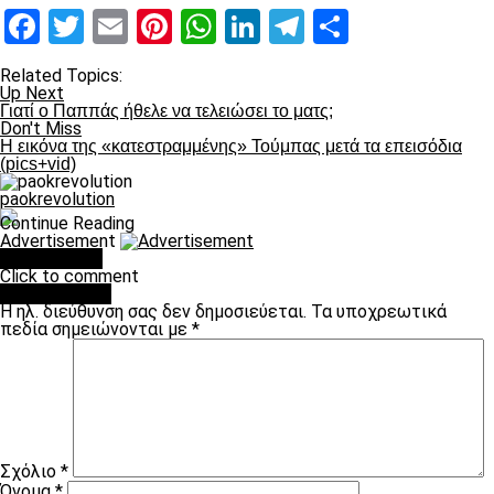
Facebook
Twitter
Email
Pinterest
WhatsApp
LinkedIn
Telegram
Μοιραστ
Related Topics:
Up Next
Γιατί ο Παππάς ήθελε να τελειώσει το ματς;
Don't Miss
Η εικόνα της «κατεστραμμένης» Τούμπας μετά τα επεισόδια
(pics+vid)
paokrevolution
Continue Reading
Advertisement
You may like
Click to comment
Leave a Reply
Η ηλ. διεύθυνση σας δεν δημοσιεύεται.
Τα υποχρεωτικά
πεδία σημειώνονται με
*
Σχόλιο
*
Όνομα
*