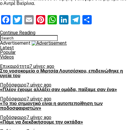
ο Αντρέ Βιεϊρίνια.
Facebook
Twitter
Email
Pinterest
WhatsApp
LinkedIn
Telegram
Μοιραστ
Continue Reading
Advertisement
Latest
Popular
Videos
Επικαιρότητα
7 μήνες ago
Στο νοσοκομείο ο Μιρτσέα Λουτσέσκου, επιδεινώθηκε η
υγεία του
Ποδόσφαιρο
7 μήνες ago
«Πλέον έχουμε αλλάξει σαν ομάδα, παίξαμε σαν ένα»
Ποδόσφαιρο
7 μήνες ago
«Το πιο σημαντικό είναι η αυτοπεποίθηση των
ποδοσφαιριστών»
Ποδόσφαιρο
7 μήνες ago
«Πάμε να διεκδικήσουμε την οκτάδα»