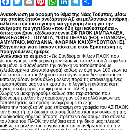
Facebook
Twitter
Email
Pinterest
WhatsApp
LinkedIn
Telegram
Μοιραστ
Ανακοίνωση με αφορμή το θέμα της Νέας Τούμπας, μέσω
της οποίας ζητούν ανεξάρτητο ΑΣ και μελλοντικά αυτάρκη,
αλλά και την πιο σίγουρη και γρήγορη λύση για την
ανέγερση του γηπέδου «που ήδη έχει καθυστερήσει»,
όπως τονίζουν, εξέδωσαν εννιά ΣΦ ΠΑΟΚ (ΑΜΠΑΛΑΕΑ,
ΜΑΚΕΔΟΝΕΣ, ΤΟΥΜΠΑ, #031# ΠΕΡΑΙΑ (ΕΟ), ΕΠΑΝΟΜΗ,
ΑΜΥΝΤΑΙΟ, ΜΟΥΔΑΝΙΑ, ΦΛΩΡΙΝΑ ΚΑΙ ΧΡΥΣΟΥΠΟΛΗΣ).
Εξηγούν και γιατί έκαναν επίσκεψη στον Ερασιτέχνη τις
προηγούμενες ημέρες.
Αναλυτικά το κείμενο:
«Ως Σύνδεσμοι Φίλων ΠΑΟΚ που
λειτουργούμε καθημερινά με γνώμωνα το καλό του Δικεφάλου
και μόνο, αισθανόμαστε την ανάγκη να τοποθετηθούμε
(ελπίζουμε για τελευταία φορά) καθώς εν όψη των 100 ετών τα
διοικητικά εσωπροβλήματα του οργανισμού δεν φαίνεται να
καταλαγιάζουν (κάθε άλλο μάλλον) παρά τις επανειλημμένες
προσπάθειες μας να επικρατήσει η λογική, η ενότητα και η
υγιείς σκέψη προς συμφέρουν του ΠΑΟΚ μας.
Χωρίς να μακρηγορούμε καθώς στις περιστάσεις που
βιώνουμε μάλλον δεν αρμόζουν μανιφέστα αλλά λακωνικές
τοποθετήσεις και δράση, αναφέρουμε τα εξής.
Μετά την προχθεσινή μας επίσκεψη στα γραφεία του ΑΣ ΠΑΟΚ,
την διακοπή του διοικητικού συμβουλίου και την συνέχιση της
διαδικασίας σήμερα Τέταρτη, πρέπει να δώσουμε στο σύνολο
του λαού του ΠΑΟΚ την αλήθεια από την δικιά μας πλευρά
καθώς το μέλλον του οργανισμού και οι άνθρωποι που τον