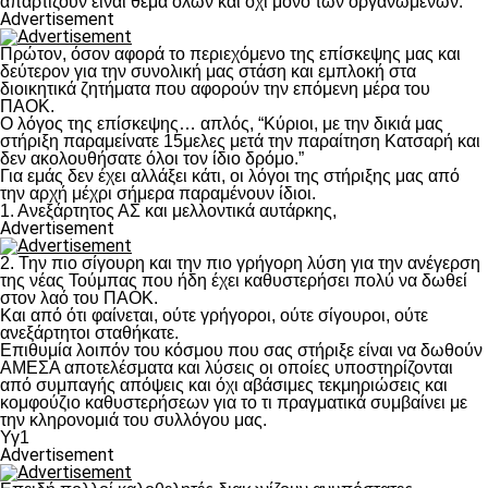
απαρτίζουν είναι θέμα όλων και όχι μόνο των οργανωμένων.
Advertisement
Πρώτον, όσον αφορά το περιεχόμενο της επίσκεψης μας και
δεύτερον για την συνολική μας στάση και εμπλοκή στα
διοικητικά ζητήματα που αφορούν την επόμενη μέρα του
ΠΑΟΚ.
Ο λόγος της επίσκεψης… απλός, “Κύριοι, με την δικιά μας
στήριξη παραμείνατε 15μελες μετά την παραίτηση Κατσαρή και
δεν ακολουθήσατε όλοι τον ίδιο δρόμο.”
Για εμάς δεν έχει αλλάξει κάτι, οι λόγοι της στήριξης μας από
την αρχή μέχρι σήμερα παραμένουν ίδιοι.
1. Ανεξάρτητος ΑΣ και μελλοντικά αυτάρκης,
Advertisement
2. Την πιο σίγουρη και την πιο γρήγορη λύση για την ανέγερση
της νέας Τούμπας που ήδη έχει καθυστερήσει πολύ να δωθεί
στον λαό του ΠΑΟΚ.
Και από ότι φαίνεται, ούτε γρήγοροι, ούτε σίγουροι, ούτε
ανεξάρτητοι σταθήκατε.
Επιθυμία λοιπόν του κόσμου που σας στήριξε είναι να δωθούν
ΑΜΕΣΑ αποτελέσματα και λύσεις οι οποίες υποστηρίζονται
από συμπαγής απόψεις και όχι αβάσιμες τεκμηριώσεις και
κομφούζιο καθυστερήσεων για το τι πραγματικά συμβαίνει με
την κληρονομιά του συλλόγου μας.
Υγ1
Advertisement