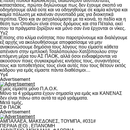
Επειδή πολλοί καλοθελητές διαιωνίζουν ανυπόστατες
καταστάσεις, πρώτοι δηλώνουμε πως δεν έχουμε σκοπό να
οδηγήσουμε αλλά ούτε και να οδηγηθούμε σε καμία κόντρα και
καμία πόλωση με κανέναν συνοπαδό μας για διοικητικά
τερτίπια. Όσο και αν ασχολούμαστε με τα κοινά, το πεδίο και η
θέση των Οπαδών είναι στους δρόμους και στα Πέταλα, εκεί
που τα πράγματα ζορίζουν και μόνο σαν ένα έρχονται οι νίκες.
Υγ2
Επίσης στο κλίμα ενότητας που παροτρύνουμε και διαλέγουμε
εξ αρχής να ακολουθήσουμε αποφασίσαμε να μην
ανακοινώσουμε δημόσια τους λόγους που είμαστε κάθετα
απέναντι στην εμπλοκή Τσαλόπουλου-Χατζόπουλου στην
επόμενη μέρα του ΑΣ ΠΑΟΚ, αλλά όσοι ενδιαφέρονται να
ακούσουν ποιες συγκεκριμένες κινήσεις τους, συναντήσεις
τους και τοποθετήσεις τους είναι αυτές που τους θέτουν εκτός
κάδρου για εμάς είμαστε πάντα διαθέσιμοι…
Υγ4
Advertisement
Εμείς είμαστε μόνο Π.Α.Ο.Κ.
Μόνο τα 4 γράμματα έχουν σημασία για εμάς και ΚΑΝΕΝΑΣ
δεν είναι πάνω απο αυτά τα ιερά γράμματα.
Μετά τιμής,
ΣΦ ΠΑΟΚ
Advertisement
ΑΜΠΑΛΑΕΑ, ΜΑΚΕΔΟΝΕΣ, ΤΟΥΜΠΑ, #031#
ΠΕΡΑΙΑ (ΕΟ) , ΕΠΑΝΟΜΗ