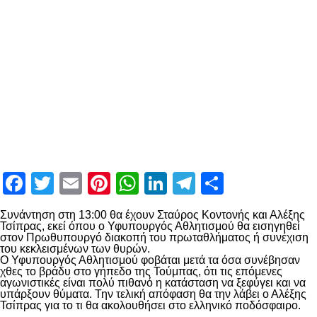
Facebook
Twitter
Email
Pinterest
WhatsApp
LinkedIn
Telegram
Μοιραστ
Συνάντηση στη 13:00 θα έχουν Σταύρος Κοντονής και Αλέξης
Τσίπρας, εκεί όπου ο Υφυπουργός Αθλητισμού θα εισηγηθεί
στον Πρωθυπουργό διακοπή του πρωταθλήματος ή συνέχιση
του κεκλεισμένων των θυρών.
Ο Υφυπουργός Αθλητισμού φοβάται μετά τα όσα συνέβησαν
χθες το βράδυ στο γήπεδο της Τούμπας, ότι τις επόμενες
αγωνιστικές είναι πολύ πιθανό η κατάσταση να ξεφύγει και να
υπάρξουν θύματα. Την τελική απόφαση θα την λάβει ο Αλέξης
Τσίπρας για το τι θα ακολουθήσει στο ελληνικό ποδόσφαιρο.