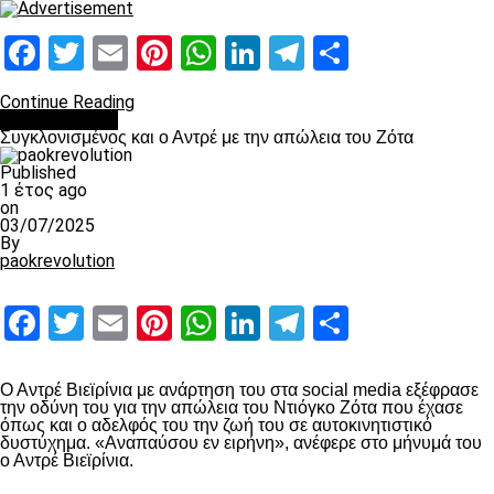
Facebook
Twitter
Email
Pinterest
WhatsApp
LinkedIn
Telegram
Μοιραστ
Continue Reading
Επικαιρότητα
Συγκλονισμένος και ο Αντρέ με την απώλεια του Ζότα
Published
1 έτος ago
on
03/07/2025
By
paokrevolution
Facebook
Twitter
Email
Pinterest
WhatsApp
LinkedIn
Telegram
Μοιραστ
Ο Αντρέ Βιεϊρίνια με ανάρτηση του στα social media εξέφρασε
την οδύνη του για την απώλεια του Ντιόγκο Ζότα που έχασε
όπως και ο αδελφός του την ζωή του σε αυτοκινητιστικό
δυστύχημα. «Αναπαύσου εν ειρήνη», ανέφερε στο μήνυμά του
ο Αντρέ Βιεϊρίνια.