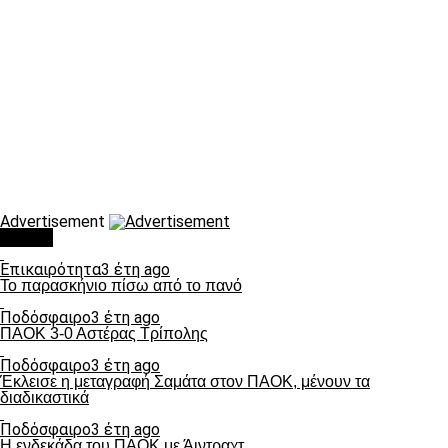
Advertisement
Τάσεις
Επικαιρότητα
3 έτη ago
Το παρασκήνιο πίσω από το πανό
Ποδόσφαιρο
3 έτη ago
ΠΑΟΚ 3-0 Αστέρας Τρίπολης
Ποδόσφαιρο
3 έτη ago
Έκλεισε η μεταγραφή Σαμάτα στον ΠΑΟΚ, μένουν τα
διαδικαστικά
Ποδόσφαιρο
3 έτη ago
Η ενδεκάδα του ΠΑΟΚ με Άιντραχτ