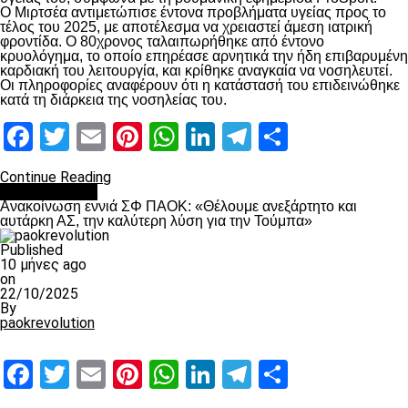
Ο Μιρτσέα αντιμετώπισε έντονα προβλήματα υγείας προς το
τέλος του 2025, με αποτέλεσμα να χρειαστεί άμεση ιατρική
φροντίδα. Ο 80χρονος ταλαιπωρήθηκε από έντονο
κρυολόγημα, το οποίο επηρέασε αρνητικά την ήδη επιβαρυμένη
καρδιακή του λειτουργία, και κρίθηκε αναγκαία να νοσηλευτεί.
Οι πληροφορίες αναφέρουν ότι η κατάστασή του επιδεινώθηκε
κατά τη διάρκεια της νοσηλείας του.
Facebook
Twitter
Email
Pinterest
WhatsApp
LinkedIn
Telegram
Μοιραστ
Continue Reading
Επικαιρότητα
Ανακοίνωση εννιά ΣΦ ΠΑΟΚ: «Θέλουμε ανεξάρτητο και
αυτάρκη ΑΣ, την καλύτερη λύση για την Τούμπα»
Published
10 μήνες ago
on
22/10/2025
By
paokrevolution
Facebook
Twitter
Email
Pinterest
WhatsApp
LinkedIn
Telegram
Μοιραστ