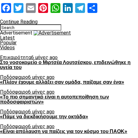
Facebook
Twitter
Email
Pinterest
WhatsApp
LinkedIn
Telegram
Μοιραστ
Continue Reading
Advertisement
Latest
Popular
Videos
Επικαιρότητα
6 μήνες ago
Στο νοσοκομείο ο Μιρτσέα Λουτσέσκου, επιδεινώθηκε η
υγεία του
Ποδόσφαιρο
6 μήνες ago
«Πλέον έχουμε αλλάξει σαν ομάδα, παίξαμε σαν ένα»
Ποδόσφαιρο
6 μήνες ago
«Το πιο σημαντικό είναι η αυτοπεποίθηση των
ποδοσφαιριστών»
Ποδόσφαιρο
6 μήνες ago
«Πάμε να διεκδικήσουμε την οκτάδα»
Ποδόσφαιρο
6 μήνες ago
«Είναι απόλαυση να παίζεις για τον κόσμο του ΠΑΟΚ»