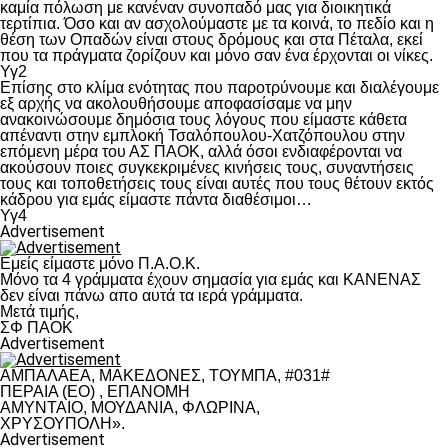
καμία πόλωση με κανέναν συνοπαδό μας για διοικητικά
τερτίπια. Όσο και αν ασχολούμαστε με τα κοινά, το πεδίο και η
θέση των Οπαδών είναι στους δρόμους και στα Πέταλα, εκεί
που τα πράγματα ζορίζουν και μόνο σαν ένα έρχονται οι νίκες.
Υγ2
Επίσης στο κλίμα ενότητας που παροτρύνουμε και διαλέγουμε
εξ αρχής να ακολουθήσουμε αποφασίσαμε να μην
ανακοινώσουμε δημόσια τους λόγους που είμαστε κάθετα
απέναντι στην εμπλοκή Τσαλόπουλου-Χατζόπουλου στην
επόμενη μέρα του ΑΣ ΠΑΟΚ, αλλά όσοι ενδιαφέρονται να
ακούσουν ποιες συγκεκριμένες κινήσεις τους, συναντήσεις
τους και τοποθετήσεις τους είναι αυτές που τους θέτουν εκτός
κάδρου για εμάς είμαστε πάντα διαθέσιμοι…
Υγ4
Advertisement
Εμείς είμαστε μόνο Π.Α.Ο.Κ.
Μόνο τα 4 γράμματα έχουν σημασία για εμάς και ΚΑΝΕΝΑΣ
δεν είναι πάνω απο αυτά τα ιερά γράμματα.
Μετά τιμής,
ΣΦ ΠΑΟΚ
Advertisement
ΑΜΠΑΛΑΕΑ, ΜΑΚΕΔΟΝΕΣ, ΤΟΥΜΠΑ, #031#
ΠΕΡΑΙΑ (ΕΟ) , ΕΠΑΝΟΜΗ
ΑΜΥΝΤΑΙΟ, ΜΟΥΔΑΝΙΑ, ΦΛΩΡΙΝΑ,
ΧΡΥΣΟΥΠΟΛΗ».
Advertisement