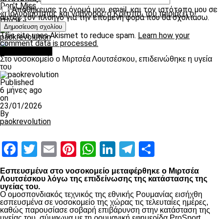
Don't Miss
Αποθήκευσε το όνομά μου, email, και τον ιστότοπο μου σε
«Πολυδιάστατος και γρήγορος ο Κρέσπο, του ταιριάζει ο
αυτόν τον πλοηγό για την επόμενη φορά που θα σχολιάσω.
ΠΑΟΚ»
This site uses Akismet to reduce spam.
Learn how your
paokrevolution
comment data is processed.
Επικαιρότητα
Στο νοσοκομείο ο Μιρτσέα Λουτσέσκου, επιδεινώθηκε η υγεία
του
Published
6 μήνες ago
on
23/01/2026
By
paokrevolution
Facebook
Twitter
Email
Pinterest
WhatsApp
LinkedIn
Telegram
Μοιραστ
Εσπευσμένα στο νοσοκομείο μεταφέρθηκε ο Μιρτσέα
Λουτσέσκου λόγω της επιδείνωσης της κατάστασης της
υγείας του.
Ο ομοσπονδιακός τεχνικός της εθνικής Ρουμανίας εισήχθη
εσπευσμένα σε νοσοκομείο της χώρας τις τελευταίες ημέρες,
καθώς παρουσίασε σοβαρή επιβάρυνση στην κατάσταση της
υγείας του, σύμφωνα με τη ρουμανική εφημερίδα ProSport.