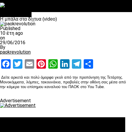
Στο OPEN τα προκριματικά, στη NOVA τα του πρωταθλήματος
Σαν σήμερα: Οταν “έφυγε” ο Λόραντ
Επικαιρότητα
Η μπάλα στα δίχτυα (video)
Published
10 έτη ago
on
29/06/2016
By
paokrevolution
Facebook
Twitter
Email
Pinterest
WhatsApp
LinkedIn
Telegram
Μοιραστ
Δείτε αρκετά και πολύ όμορφα γκολ από την προπόνηση της Τετάρτης.
Μονοκόμματα, λόμπες, τακουνάκια, προβολές στην οθόνη σας μέσα από
την κάμερα του επίσημου καναλιού του ΠΑΟΚ στο You Tube.
Advertisement