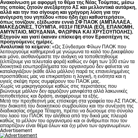
Ανακοίνωση με αφορμή το θέμα της Νέας Τούμπας, μέσω
της οποίας ζητούν ανεξάρτητο ΑΣ και μελλοντικά αυτάρκη,
αλλά και την πιο σίγουρη και γρήγορη λύση για την
ανέγερση του γηπέδου «που ήδη έχει καθυστερήσει»,
όπως τονίζουν, εξέδωσαν εννιά ΣΦ ΠΑΟΚ (ΑΜΠΑΛΑΕΑ,
ΜΑΚΕΔΟΝΕΣ, ΤΟΥΜΠΑ, #031# ΠΕΡΑΙΑ (ΕΟ), ΕΠΑΝΟΜΗ,
ΑΜΥΝΤΑΙΟ, ΜΟΥΔΑΝΙΑ, ΦΛΩΡΙΝΑ ΚΑΙ ΧΡΥΣΟΥΠΟΛΗΣ).
Εξηγούν και γιατί έκαναν επίσκεψη στον Ερασιτέχνη τις
προηγούμενες ημέρες.
Αναλυτικά το κείμενο:
«Ως Σύνδεσμοι Φίλων ΠΑΟΚ που
λειτουργούμε καθημερινά με γνώμωνα το καλό του Δικεφάλου
και μόνο, αισθανόμαστε την ανάγκη να τοποθετηθούμε
(ελπίζουμε για τελευταία φορά) καθώς εν όψη των 100 ετών τα
διοικητικά εσωπροβλήματα του οργανισμού δεν φαίνεται να
καταλαγιάζουν (κάθε άλλο μάλλον) παρά τις επανειλημμένες
προσπάθειες μας να επικρατήσει η λογική, η ενότητα και η
υγιείς σκέψη προς συμφέρουν του ΠΑΟΚ μας.
Χωρίς να μακρηγορούμε καθώς στις περιστάσεις που
βιώνουμε μάλλον δεν αρμόζουν μανιφέστα αλλά λακωνικές
τοποθετήσεις και δράση, αναφέρουμε τα εξής.
Μετά την προχθεσινή μας επίσκεψη στα γραφεία του ΑΣ ΠΑΟΚ,
την διακοπή του διοικητικού συμβουλίου και την συνέχιση της
διαδικασίας σήμερα Τέταρτη, πρέπει να δώσουμε στο σύνολο
του λαού του ΠΑΟΚ την αλήθεια από την δικιά μας πλευρά
καθώς το μέλλον του οργανισμού και οι άνθρωποι που τον
απαρτίζουν είναι θέμα όλων και όχι μόνο των οργανωμένων.
Advertisement