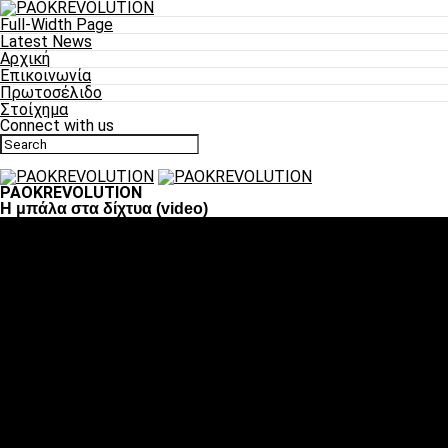
Full-Width Page
Latest News
Αρχική
Επικοινωνία
Πρωτοσέλιδο
Στοίχημα
Connect with us
PAOKREVOLUTION
Η μπάλα στα δίχτυα (video)
Ποδόσφαιρο
«Πλέον έχουμε αλλάξει σαν ομάδα, παίξαμε σαν ένα»
«Το πιο σημαντικό είναι η αυτοπεποίθηση των
ποδοσφαιριστών»
«Πάμε να διεκδικήσουμε την οκτάδα»
«Είναι απόλαυση να παίζεις για τον κόσμο του ΠΑΟΚ»
«Θα τα δώσουμε όλα κόντρα στη Λιόν για την οκτάδα»
Μπάσκετ