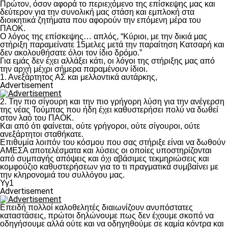
Πρώτον, όσον αφορά το περιεχόμενο της επίσκεψης μας και
δεύτερον για την συνολική μας στάση και εμπλοκή στα
διοικητικά ζητήματα που αφορούν την επόμενη μέρα του
ΠΑΟΚ.
Ο λόγος της επίσκεψης… απλός, “Κύριοι, με την δικιά μας
στήριξη παραμείνατε 15μελες μετά την παραίτηση Κατσαρή και
δεν ακολουθήσατε όλοι τον ίδιο δρόμο.”
Για εμάς δεν έχει αλλάξει κάτι, οι λόγοι της στήριξης μας από
την αρχή μέχρι σήμερα παραμένουν ίδιοι.
1. Ανεξάρτητος ΑΣ και μελλοντικά αυτάρκης,
Advertisement
2. Την πιο σίγουρη και την πιο γρήγορη λύση για την ανέγερση
της νέας Τούμπας που ήδη έχει καθυστερήσει πολύ να δωθεί
στον λαό του ΠΑΟΚ.
Και από ότι φαίνεται, ούτε γρήγοροι, ούτε σίγουροι, ούτε
ανεξάρτητοι σταθήκατε.
Επιθυμία λοιπόν του κόσμου που σας στήριξε είναι να δωθούν
ΑΜΕΣΑ αποτελέσματα και λύσεις οι οποίες υποστηρίζονται
από συμπαγής απόψεις και όχι αβάσιμες τεκμηριώσεις και
κομφούζιο καθυστερήσεων για το τι πραγματικά συμβαίνει με
την κληρονομιά του συλλόγου μας.
Υγ1
Advertisement
Επειδή πολλοί καλοθελητές διαιωνίζουν ανυπόστατες
καταστάσεις, πρώτοι δηλώνουμε πως δεν έχουμε σκοπό να
οδηγήσουμε αλλά ούτε και να οδηγηθούμε σε καμία κόντρα και