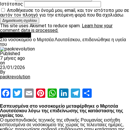
Ιστότοπος
Αποθήκευσε το όνομά μου, email, και τον ιστότοπο μου σε
αυτόν τον πλοηγό για την επόμενη φορά που θα σχολιάσω.
This site uses Akismet to reduce spam.
Learn how your
comment data is processed.
Επικαιρότητα
Στο νοσοκομείο ο Μιρτσέα Λουτσέσκου, επιδεινώθηκε η υγεία
του
Published
7 μήνες ago
on
23/01/2026
By
paokrevolution
Facebook
Twitter
Email
Pinterest
WhatsApp
LinkedIn
Telegram
Μοιραστ
Εσπευσμένα στο νοσοκομείο μεταφέρθηκε ο Μιρτσέα
Λουτσέσκου λόγω της επιδείνωσης της κατάστασης της
υγείας του.
Ο ομοσπονδιακός τεχνικός της εθνικής Ρουμανίας εισήχθη
εσπευσμένα σε νοσοκομείο της χώρας τις τελευταίες ημέρες,
καθώς παρουσίασε σοβαρή επιβάρυνση στην κατάσταση της