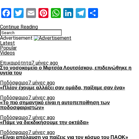
Facebook
Twitter
Email
Pinterest
WhatsApp
LinkedIn
Telegram
Μοιραστ
Continue Reading
Advertisement
Latest
Popular
Videos
Επικαιρότητα
7 μήνες ago
Στο νοσοκομείο ο Μιρτσέα Λουτσέσκου, επιδεινώθηκε η
υγεία του
Ποδόσφαιρο
7 μήνες ago
«Πλέον έχουμε αλλάξει σαν ομάδα, παίξαμε σαν ένα»
Ποδόσφαιρο
7 μήνες ago
«Το πιο σημαντικό είναι η αυτοπεποίθηση των
ποδοσφαιριστών»
Ποδόσφαιρο
7 μήνες ago
«Πάμε να διεκδικήσουμε την οκτάδα»
Ποδόσφαιρο
7 μήνες ago
«Είναι απόλαυση να παίζεις για τον κόσμο του ΠΑΟΚ»