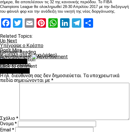
σήμερα, θα αποτελέσουν τις 32 της κανονικής περιόδου. Το FIBA
Champions League θα ολοκληρωθεί 28-30 Απριλίου 2017 με την διεξαγωγή
του φάιναλ φορ και την ανάδειξη του νικητή της νέας διοργάνωσης.
Facebook
Twitter
Email
Pinterest
WhatsApp
LinkedIn
Telegram
Μοιραστ
Related Topics:
Up Next
Υπέγραψε ο Κρέσπο
Don't Miss
Continue Reading
Η μπάλα στα δίχτυα (video)
Advertisement
You may like
paokrevolution
Click to comment
Leave a Reply
Η ηλ. διεύθυνση σας δεν δημοσιεύεται.
Τα υποχρεωτικά
πεδία σημειώνονται με
*
Σχόλιο
*
Όνομα
*
Email
*