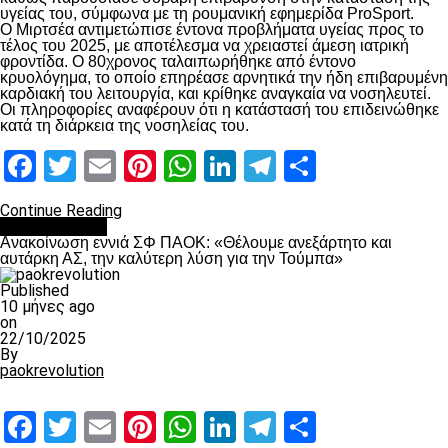
υγείας του, σύμφωνα με τη ρουμανική εφημερίδα ProSport.
Ο Μιρτσέα αντιμετώπισε έντονα προβλήματα υγείας προς το
τέλος του 2025, με αποτέλεσμα να χρειαστεί άμεση ιατρική
φροντίδα. Ο 80χρονος ταλαιπωρήθηκε από έντονο
κρυολόγημα, το οποίο επηρέασε αρνητικά την ήδη επιβαρυμένη
καρδιακή του λειτουργία, και κρίθηκε αναγκαία να νοσηλευτεί.
Οι πληροφορίες αναφέρουν ότι η κατάστασή του επιδεινώθηκε
κατά τη διάρκεια της νοσηλείας του.
Facebook
Twitter
Email
Pinterest
WhatsApp
LinkedIn
Telegram
Μοιραστ
Continue Reading
Επικαιρότητα
Ανακοίνωση εννιά ΣΦ ΠΑΟΚ: «Θέλουμε ανεξάρτητο και
αυτάρκη ΑΣ, την καλύτερη λύση για την Τούμπα»
Published
10 μήνες ago
on
22/10/2025
By
paokrevolution
Facebook
Twitter
Email
Pinterest
WhatsApp
LinkedIn
Telegram
Μοιραστ