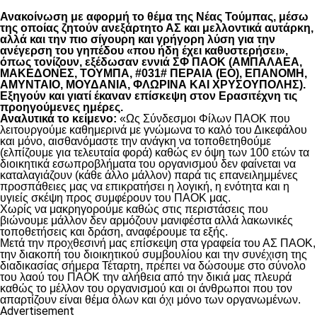
Ανακοίνωση με αφορμή το θέμα της Νέας Τούμπας, μέσω
της οποίας ζητούν ανεξάρτητο ΑΣ και μελλοντικά αυτάρκη,
αλλά και την πιο σίγουρη και γρήγορη λύση για την
ανέγερση του γηπέδου «που ήδη έχει καθυστερήσει»,
όπως τονίζουν, εξέδωσαν εννιά ΣΦ ΠΑΟΚ (ΑΜΠΑΛΑΕΑ,
ΜΑΚΕΔΟΝΕΣ, ΤΟΥΜΠΑ, #031# ΠΕΡΑΙΑ (ΕΟ), ΕΠΑΝΟΜΗ,
ΑΜΥΝΤΑΙΟ, ΜΟΥΔΑΝΙΑ, ΦΛΩΡΙΝΑ ΚΑΙ ΧΡΥΣΟΥΠΟΛΗΣ).
Εξηγούν και γιατί έκαναν επίσκεψη στον Ερασιτέχνη τις
προηγούμενες ημέρες.
Αναλυτικά το κείμενο:
«Ως Σύνδεσμοι Φίλων ΠΑΟΚ που
λειτουργούμε καθημερινά με γνώμωνα το καλό του Δικεφάλου
και μόνο, αισθανόμαστε την ανάγκη να τοποθετηθούμε
(ελπίζουμε για τελευταία φορά) καθώς εν όψη των 100 ετών τα
διοικητικά εσωπροβλήματα του οργανισμού δεν φαίνεται να
καταλαγιάζουν (κάθε άλλο μάλλον) παρά τις επανειλημμένες
προσπάθειες μας να επικρατήσει η λογική, η ενότητα και η
υγιείς σκέψη προς συμφέρουν του ΠΑΟΚ μας.
Χωρίς να μακρηγορούμε καθώς στις περιστάσεις που
βιώνουμε μάλλον δεν αρμόζουν μανιφέστα αλλά λακωνικές
τοποθετήσεις και δράση, αναφέρουμε τα εξής.
Μετά την προχθεσινή μας επίσκεψη στα γραφεία του ΑΣ ΠΑΟΚ,
την διακοπή του διοικητικού συμβουλίου και την συνέχιση της
διαδικασίας σήμερα Τέταρτη, πρέπει να δώσουμε στο σύνολο
του λαού του ΠΑΟΚ την αλήθεια από την δικιά μας πλευρά
καθώς το μέλλον του οργανισμού και οι άνθρωποι που τον
απαρτίζουν είναι θέμα όλων και όχι μόνο των οργανωμένων.
Advertisement