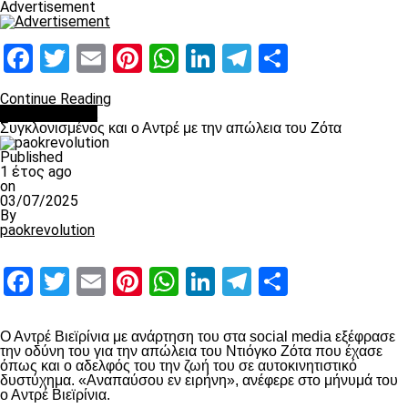
Advertisement
Facebook
Twitter
Email
Pinterest
WhatsApp
LinkedIn
Telegram
Μοιραστ
Continue Reading
Επικαιρότητα
Συγκλονισμένος και ο Αντρέ με την απώλεια του Ζότα
Published
1 έτος ago
on
03/07/2025
By
paokrevolution
Facebook
Twitter
Email
Pinterest
WhatsApp
LinkedIn
Telegram
Μοιραστ
Ο Αντρέ Βιεϊρίνια με ανάρτηση του στα social media εξέφρασε
την οδύνη του για την απώλεια του Ντιόγκο Ζότα που έχασε
όπως και ο αδελφός του την ζωή του σε αυτοκινητιστικό
δυστύχημα. «Αναπαύσου εν ειρήνη», ανέφερε στο μήνυμά του
ο Αντρέ Βιεϊρίνια.