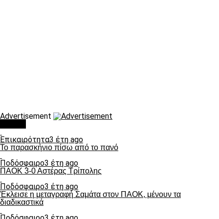
Advertisement
Τάσεις
Επικαιρότητα
3 έτη ago
Το παρασκήνιο πίσω από το πανό
Ποδόσφαιρο
3 έτη ago
ΠΑΟΚ 3-0 Αστέρας Τρίπολης
Ποδόσφαιρο
3 έτη ago
Έκλεισε η μεταγραφή Σαμάτα στον ΠΑΟΚ, μένουν τα
διαδικαστικά
Ποδόσφαιρο
3 έτη ago