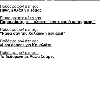
Ποδόσφαιρο
4 έτη ago
Πιθανή θλάση ο Τόμας
Επικαιρότητα
4 έτη ago
Παρουσίαση με… πλακάτ “κάντε καμιά μεταγραφή!”
Ποδόσφαιρο
4 έτη ago
“Ράφα σαν την Χαλκιδική δεν έχει!”
Ποδόσφαιρο
4 έτη ago
«Last dance» για Κουαλιάτα
Ποδόσφαιρο
7 έτη ago
Τα δεδομένα με Ράφα Σοάρες