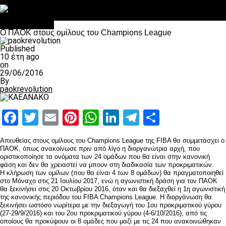
Στο OPEN τα προκριματικά, στη NOVA τα του πρωταθλήματος
Σαν σήμερα: Οταν “έφυγε” ο Λόραντ
Επικαιρότητα
O ΠΑΟΚ στους ομίλους του Champions League
Published
10 έτη ago
on
29/06/2016
By
paokrevolution
Facebook
Twitter
Email
Pinterest
WhatsApp
LinkedIn
Telegram
Μοιραστ
Απευθείας στους ομίλους του Champions League της FIBA θα συμμετάσχει ο
ΠΑΟΚ, όπως ανακοίνωσε πριν από λίγο η διοργανώτρια αρχή, που
οριστικοποίησε τα ονόματα των 24 ομάδων που θα είναι στην κανονική
φάση και δεν θα χρειαστεί να μπουν στη διαδικασία των προκριματικών.
Η κλήρωση των ομίλων (που θα είναι 4 των 8 ομάδων) θα πραγματοποιηθεί
στο Μόναχο στις 21 Ιουλίου 2017, ενώ η αγωνιστική δράση για τον ΠΑΟΚ
θα ξεκινήσει στις 20 Οκτωβρίου 2016, όταν και θα διεξαχθεί η 1η αγωνιστική
της κανονικής περιόδου του FIBA Champions League. Η διοργάνωση θα
ξεκινήσει ωστόσο νωρίτερα με την διεξαγωγή του 1ου προκριματικού γύρου
(27-29/9/2016) και του 2ου προκριματικού γύρου (4-6/10/2016), από τις
οποίους θα προκύψουν οι 8 ομάδες που μαζί με τις 24 που ανακοινώθηκαν