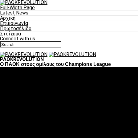
Full-Width Page
Latest News
Αρχική
Επικοινωνία
Πρωτοσέλιδο
Στοίχημα
Connect with us
PAOKREVOLUTION
O ΠΑΟΚ στους ομίλους του Champions League
Ποδόσφαιρο
«Πλέον έχουμε αλλάξει σαν ομάδα, παίξαμε σαν ένα»
«Το πιο σημαντικό είναι η αυτοπεποίθηση των
ποδοσφαιριστών»
«Πάμε να διεκδικήσουμε την οκτάδα»
«Είναι απόλαυση να παίζεις για τον κόσμο του ΠΑΟΚ»
«Θα τα δώσουμε όλα κόντρα στη Λιόν για την οκτάδα»
Μπάσκετ