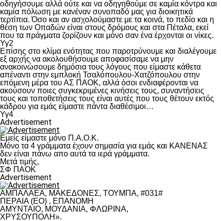
οδηγήσουμε αλλά ούτε και να οδηγηθούμε σε καμία κόντρα και
καμία πόλωση με κανέναν συνοπαδό μας για διοικητικά
τερτίπια. Όσο και αν ασχολούμαστε με τα κοινά, το πεδίο και η
θέση των Οπαδών είναι στους δρόμους και στα Πέταλα, εκεί
που τα πράγματα ζορίζουν και μόνο σαν ένα έρχονται οι νίκες.
Υγ2
Επίσης στο κλίμα ενότητας που παροτρύνουμε και διαλέγουμε
εξ αρχής να ακολουθήσουμε αποφασίσαμε να μην
ανακοινώσουμε δημόσια τους λόγους που είμαστε κάθετα
απέναντι στην εμπλοκή Τσαλόπουλου-Χατζόπουλου στην
επόμενη μέρα του ΑΣ ΠΑΟΚ, αλλά όσοι ενδιαφέρονται να
ακούσουν ποιες συγκεκριμένες κινήσεις τους, συναντήσεις
τους και τοποθετήσεις τους είναι αυτές που τους θέτουν εκτός
κάδρου για εμάς είμαστε πάντα διαθέσιμοι…
Υγ4
Advertisement
Εμείς είμαστε μόνο Π.Α.Ο.Κ.
Μόνο τα 4 γράμματα έχουν σημασία για εμάς και ΚΑΝΕΝΑΣ
δεν είναι πάνω απο αυτά τα ιερά γράμματα.
Μετά τιμής,
ΣΦ ΠΑΟΚ
Advertisement
ΑΜΠΑΛΑΕΑ, ΜΑΚΕΔΟΝΕΣ, ΤΟΥΜΠΑ, #031#
ΠΕΡΑΙΑ (ΕΟ) , ΕΠΑΝΟΜΗ
ΑΜΥΝΤΑΙΟ, ΜΟΥΔΑΝΙΑ, ΦΛΩΡΙΝΑ,
ΧΡΥΣΟΥΠΟΛΗ».