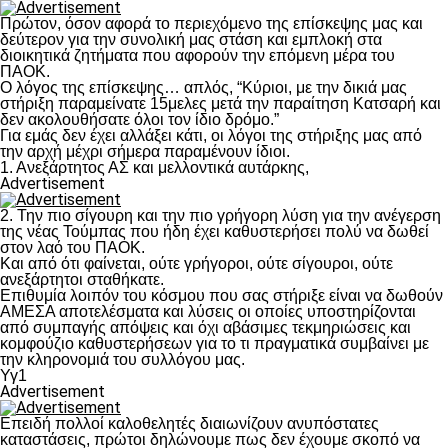
Πρώτον, όσον αφορά το περιεχόμενο της επίσκεψης μας και
δεύτερον για την συνολική μας στάση και εμπλοκή στα
διοικητικά ζητήματα που αφορούν την επόμενη μέρα του
ΠΑΟΚ.
Ο λόγος της επίσκεψης… απλός, “Κύριοι, με την δικιά μας
στήριξη παραμείνατε 15μελες μετά την παραίτηση Κατσαρή και
δεν ακολουθήσατε όλοι τον ίδιο δρόμο.”
Για εμάς δεν έχει αλλάξει κάτι, οι λόγοι της στήριξης μας από
την αρχή μέχρι σήμερα παραμένουν ίδιοι.
1. Ανεξάρτητος ΑΣ και μελλοντικά αυτάρκης,
Advertisement
2. Την πιο σίγουρη και την πιο γρήγορη λύση για την ανέγερση
της νέας Τούμπας που ήδη έχει καθυστερήσει πολύ να δωθεί
στον λαό του ΠΑΟΚ.
Και από ότι φαίνεται, ούτε γρήγοροι, ούτε σίγουροι, ούτε
ανεξάρτητοι σταθήκατε.
Επιθυμία λοιπόν του κόσμου που σας στήριξε είναι να δωθούν
ΑΜΕΣΑ αποτελέσματα και λύσεις οι οποίες υποστηρίζονται
από συμπαγής απόψεις και όχι αβάσιμες τεκμηριώσεις και
κομφούζιο καθυστερήσεων για το τι πραγματικά συμβαίνει με
την κληρονομιά του συλλόγου μας.
Υγ1
Advertisement
Επειδή πολλοί καλοθελητές διαιωνίζουν ανυπόστατες
καταστάσεις, πρώτοι δηλώνουμε πως δεν έχουμε σκοπό να