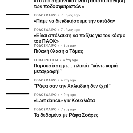
«Το πιο σημαντικό είναι η αυτοπεποίθηση
των ποδοσφαιριστών»
Ο Καμαρά έκρινε ακόμη ένα ματς του ΠΑΟΚ τη φετινή
ΠΟΔΌΣΦΑΙΡΟ
7 μήνες ago
σεζόν με κεφαλιά, μετά τα σημαντικά γκολ του κόντρα σε
«Πάμε να διεκδικήσουμε την οκτάδα»
Ατρόμητο και Λεβαδειακό.
ΠΟΔΌΣΦΑΙΡΟ
7 μήνες ago
«Είναι απόλαυση να παίζεις για τον κόσμο
ΔΙΑΙΤΗΣΙΑ
του ΠΑΟΚ»
ΠΟΔΌΣΦΑΙΡΟ
4 έτη ago
Πιθανή θλάση ο Τόμας
Ο Τσακαλίδης δεν ήρθε αντιμέτωπος με κάποια δύσκολη
φάση. Καταλόγισε στο 21’ χωρίς δεύτερη σκέψη το
ΕΠΙΚΑΙΡΌΤΗΤΑ
4 έτη ago
Παρουσίαση με… πλακάτ “κάντε καμιά
πέναλτι υπέρ του Παναιτωλικού για μαρκάρισμα του
μεταγραφή!”
Μιχαηλίδη και έβγαλε συνολικά από το τσεπάκι του επτά
ΠΟΔΌΣΦΑΙΡΟ
4 έτη ago
κίτρινες.
“Ράφα σαν την Χαλκιδική δεν έχει!”
ΠΟΔΌΣΦΑΙΡΟ
4 έτη ago
«Last dance» για Κουαλιάτα
ADVERTISEMENT
ΠΟΔΌΣΦΑΙΡΟ
7 έτη ago
Τα δεδομένα με Ράφα Σοάρες
Οι συνθέσεις των δύο ομάδων: