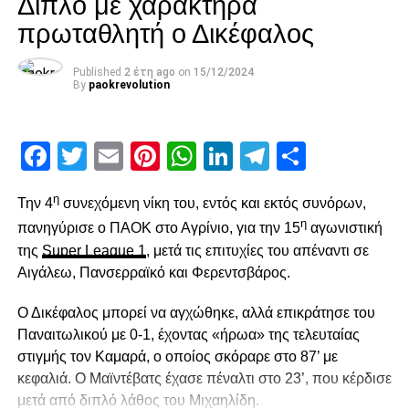
Διπλό με χαρακτήρα
UP NEXT
πρωταθλητή ο Δικέφαλος
Ξανάνοιξε το skype!
DON'T MISS
Published
2 έτη ago
on
15/12/2024
«Στα πλέι οφ θα είμαστε δυνατή ομάδα»
By
paokrevolution
paokrevolution
Facebook
Twitter
Email
Pinterest
WhatsApp
LinkedIn
Telegram
Μοιρασ
η
Την 4
συνεχόμενη νίκη του, εντός και εκτός συνόρων,
η
πανηγύρισε ο ΠΑΟΚ στο Αγρίνιο, για την 15
αγωνιστική
της
Super League 1
, μετά τις επιτυχίες του απέναντι σε
Αιγάλεω, Πανσερραϊκό και Φερεντσβάρος.
Ο Δικέφαλος μπορεί να αγχώθηκε, αλλά επικράτησε του
Παναιτωλικού με 0-1, έχοντας «ήρωα» της τελευταίας
στιγμής τον Καμαρά, ο οποίος σκόραρε στο 87’ με
κεφαλιά. Ο Μαϊντέβατς έχασε πέναλτι στο 23’, που κέρδισε
μετά από διπλό λάθος του Μιχαηλίδη.