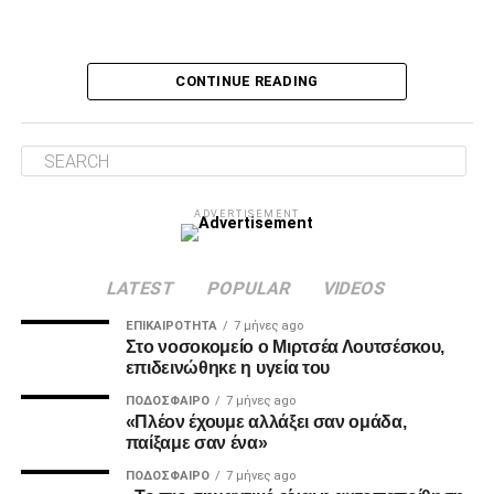
Ο Τσάβες είπε «όχι» σε σουτ του Ζίβκοβιτς
Δύο λεπτά αργότερα, ο Τσάβες έσωσε με το πόδι στην
CONTINUE READING
κλειστή του γωνία, μετά από σουτ του Ζίβκοβιτς και στην
επόμενη φάση ο Καμαρά είδε σε κεφαλιά του τη μπάλα να
φεύγει ελάχιστα πάνω από την εστία.
Λύτρωση στο 87’
ADVERTISEMENT
Το πολυπόθητο γκολ για τον ΠΑΟΚ ήρθε, τελικά, στο 87′.
Ο Ζίβκοβιτς εκτέλεσε κόρνερ και ο Μαντί Καμαρά με
κεφαλιά ακριβείας έστειλε τη μπάλα στο βάθος της εστίας
LATEST
POPULAR
VIDEOS
του Παναιτωλικού, γράφοντας το 0-1.
ΕΠΙΚΑΙΡΌΤΗΤΑ
7 μήνες ago
Στο νοσοκομείο ο Μιρτσέα Λουτσέσκου,
επιδεινώθηκε η υγεία του
ADVERTISEMENT
ΠΟΔΌΣΦΑΙΡΟ
7 μήνες ago
«Πλέον έχουμε αλλάξει σαν ομάδα,
παίξαμε σαν ένα»
ΠΟΔΌΣΦΑΙΡΟ
7 μήνες ago
MVP