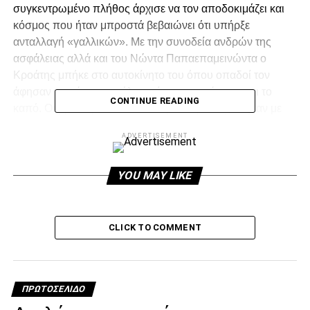
συγκεντρωμένο πλήθος άρχισε να τον αποδοκιμάζει και
κόσμος που ήταν μπροστά βεβαιώνει ότι υπήρξε
ανταλλαγή «γαλλικών». Με την συνοδεία ανδρών της
ασφάλειας αλλά και του Νώντα Παπαεπαμεινώντα ο
Κροάτης μπήκε στο αυτοκίνητο του όπου οπαδοί τον
άφησαν να φύγει και μάλιστα ένας του χτύπησε και το
CONTINUE READING
καπό. Οι βρισιές και οι αποδοκιμασίες συνεχίστηκαν με
τον Τούντορ να αντιδρά και στη συνέχεια να φεύγει
ADVERTISEMENT
περνώντας μάλιστα και έναν κόκκινο σηματοδότη.
YOU MAY LIKE
ADVERTISEMENT
CLICK TO COMMENT
Facebook
Twitter
Email
Pinterest
WhatsApp
LinkedIn
Telegram
Μοιρασ
ΠΡΩΤΟΣΈΛΙΔΟ
RELATED TOPICS: