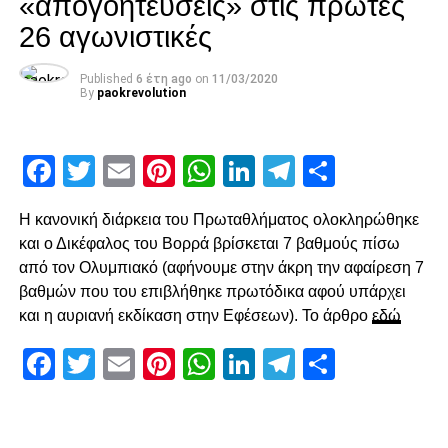
«απογοητεύσεις» στις πρώτες
με άστοχο σουτ του Σάστρε εκτός περιοχής, πριν στο 58′ ο
26 αγωνιστικές
Ότο χάσει σπουδαία ευκαιρία με πλασέ από την μικρή
περιοχή.
Published
6 έτη ago
on
11/03/2020
By
paokrevolution
Ο Κοτάρσκι «έσωσε» τον Καμαρά
Στο 60’ ο Παναιτωλικός απείλησε από μεγάλο λάθος του
Facebook
Twitter
Email
Pinterest
WhatsApp
LinkedIn
Telegram
Μοιρασ
Καμαρά, ο οποίος προσπάθησε να γυρίσει προς τα πίσω,
ο Λαχούντ βγήκε απέναντι από τον Κοτάρσκι, αλλά ο
Η κανονική διάρκεια του Πρωταθλήματος ολοκληρώθηκε
Κροάτης τον νίκησε. Η επόμενη αξιοσημείωτη φάση
και ο Δικέφαλος του Βορρά βρίσκεται 7 βαθμούς πίσω
καταγράφηκε στο 78’, με γύρισμα του Ζίβκοβιτς στην
από τον Ολυμπιακό (αφήνουμε στην άκρη την αφαίρεση 7
καρδιά της περιοχής και επέμβαση του Τσάβες προ του
βαθμών που του επιβλήθηκε πρωτόδικα αφού υπάρχει
επερχόμενου Τισουντάλι.
και η αυριανή εκδίκαση στην Εφέσεων). Το άρθρο
εδώ
Facebook
Twitter
Email
Pinterest
WhatsApp
LinkedIn
Telegram
Μοιρασ
ADVERTISEMENT