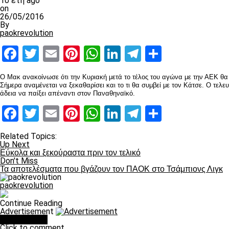
10 έτη ago
on
26/05/2016
By
paokrevolution
Facebook
Twitter
Email
Pinterest
WhatsApp
LinkedIn
Telegram
Μοιραστ
O Μακ ανακοίνωσε ότι την Κυριακή μετά το τέλος του αγώνα με την ΑΕΚ θα 
Σήμερα αναμένεται να ξεκαθαρίσει και το τι θα συμβεί με τον Κάτσε. Ο τελ
άδεια να παίξει απέναντι στον Παναθηναϊκό.
Facebook
Twitter
Email
Pinterest
WhatsApp
LinkedIn
Telegram
Μοιραστ
Related Topics:
Up Next
Εύκολα και ξεκούραστα πριν τον τελικό
Don't Miss
Τα αποτελέσματα που βγάζουν τον ΠΑΟΚ στο Τσάμπιονς Λιγκ
paokrevolution
Continue Reading
Advertisement
You may like
Click to comment