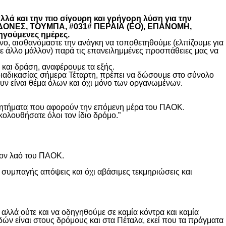
λά και την πιο σίγουρη και γρήγορη λύση για την
ΚΕΔΟΝΕΣ, ΤΟΥΜΠΑ, #031# ΠΕΡΑΙΑ (ΕΟ), ΕΠΑΝΟΜΗ,
ηγούμενες ημέρες.
, αισθανόμαστε την ανάγκη να τοποθετηθούμε (ελπίζουμε για
θε άλλο μάλλον) παρά τις επανειλημμένες προσπάθειες μας να
και δράση, αναφέρουμε τα εξής.
διαδικασίας σήμερα Τέταρτη, πρέπει να δώσουμε στο σύνολο
υν είναι θέμα όλων και όχι μόνο των οργανωμένων.
ά ζητήματα που αφορούν την επόμενη μέρα του ΠΑΟΚ.
κολουθήσατε όλοι τον ίδιο δρόμο.”
τον λαό του ΠΑΟΚ.
 συμπαγής απόψεις και όχι αβάσιμες τεκμηριώσεις και
λλά ούτε και να οδηγηθούμε σε καμία κόντρα και καμία
δών είναι στους δρόμους και στα Πέταλα, εκεί που τα πράγματα