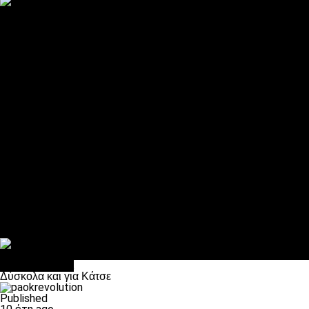
ΠΑΟΚ και τηλεοπτικά: αποκλειστικά απόφαση Σαββίδη
Αντίπαλοι
Νέα προβλήματα στην Μπέτις πριν την Τούμπα
Επίσημο «stop» στους φίλους του ΠΑΟΚ στο Αγρίνιο
Η Λιόν «σφυροκόπησε» τη Μονακό και πλησιάζει στο Champio
ΠΑΟΚ: Τι έκαναν οι αντίπαλοί του στο Europa League
Η Ριέκα διέκοψε την εγγραφή μελών ενόψει… ΠΑΟΚ
Διάφορα
Πέθανε ο μπαμπάς του Γιαννάκη, Λουκάς Μήλιος
ΣΦ ΠΑΟΚ Θύρα 4: Ανακοίνωσε οδική εκδρομή για τον αγώνα με
Κανείς δεν ξέχασε τα έξι αετόπουλα
Στο OPEN τα προκριματικά, στη NOVA τα του πρωταθλήματος
Σαν σήμερα: Οταν “έφυγε” ο Λόραντ
Επικαιρότητα
Δύσκολα και για Κάτσε
Published