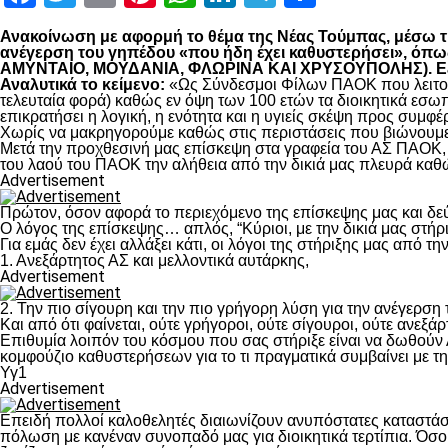
Ανακοίνωση με αφορμή το θέμα της Νέας Τούμπας, μέσω της
ανέγερση του γηπέδου «που ήδη έχει καθυστερήσει», 
ΑΜΥΝΤΑΙΟ, ΜΟΥΔΑΝΙΑ, ΦΛΩΡΙΝΑ ΚΑΙ ΧΡΥΣΟΥΠΟΛΗΣ). Εξηγο
Αναλυτικά το κείμενο:
«Ως Σύνδεσμοι Φίλων ΠΑΟΚ που λειτουρ
τελευταία φορά) καθώς εν όψη των 100 ετών τα διοικητικά εσω
επικρατήσει η λογική, η ενότητα και η υγιείς σκέψη προς συμ
Χωρίς να μακρηγορούμε καθώς στις περιστάσεις που βιώνουμε 
Μετά την προχθεσινή μας επίσκεψη στα γραφεία του ΑΣ ΠΑΟΚ, τ
του λαού του ΠΑΟΚ την αλήθεια από την δικιά μας πλευρά καθώ
Advertisement
Πρώτον, όσον αφορά το περιεχόμενο της επίσκεψης μας και δε
Ο λόγος της επίσκεψης… απλός, “Κύριοι, με την δικιά μας στήρ
Για εμάς δεν έχει αλλάξει κάτι, οι λόγοι της στήριξης μας από τ
1. Ανεξάρτητος ΑΣ και μελλοντικά αυτάρκης,
Advertisement
2. Την πιο σίγουρη και την πιο γρήγορη λύση για την ανέγερσ
Και από ότι φαίνεται, ούτε γρήγοροι, ούτε σίγουροι, ούτε ανεξάρ
Επιθυμία λοιπόν του κόσμου που σας στήριξε είναι να δωθούν
κομφούζιο καθυστερήσεων για το τι πραγματικά συμβαίνει με τ
Υγ1
Advertisement
Επειδή πολλοί καλοθελητές διαιωνίζουν ανυπόστατες καταστάσ
πόλωση με κανέναν συνοπαδό μας για διοικητικά τερτίπια. Όσο 