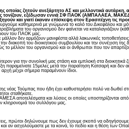
 οποίας ζητούν ανεξάρτητο ΑΣ και μελλοντικά αυτάρκη, αλ
όπως τονίζουν, εξέδωσαν εννιά ΣΦ ΠΑΟΚ (ΑΜΠΑΛΑΕΑ, ΜΑ
ύν και γιατί έκαναν επίσκεψη στον Ερασιτέχνη τις προ
γούμε καθημερινά με γνώμωνα το καλό του Δικεφάλου και μόνο
προβλήματα του οργανισμού δεν φαίνεται να καταλαγιάζουν (κά
φέρουν του ΠΑΟΚ μας.
μάλλον δεν αρμόζουν μανιφέστα αλλά λακωνικές τοποθετήσεις 
ην διακοπή του διοικητικού συμβουλίου και την συνέχιση της 
ς το μέλλον του οργανισμού και οι άνθρωποι που τον απαρτίζο
ύτερον για την συνολική μας στάση και εμπλοκή στα διοικητικ
ιξη παραμείνατε 15μελες μετά την παραίτηση Κατσαρή και δεν α
ην αρχή μέχρι σήμερα παραμένουν ίδιοι.
η της νέας Τούμπας που ήδη έχει καθυστερήσει πολύ να δωθεί σ
τητοι σταθήκατε.
 ΑΜΕΣΑ αποτελέσματα και λύσεις οι οποίες υποστηρίζονται από
ην κληρονομιά του συλλόγου μας.
εις, πρώτοι δηλώνουμε πως δεν έχουμε σκοπό να οδηγήσουμε α
και αν ασχολούμαστε με τα κοινά, το πεδίο και η θέση των Οπα