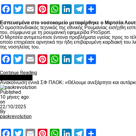
Facebook
Twitter
Email
Pinterest
WhatsApp
LinkedIn
Telegram
Μοιραστ
Εσπευσμένα στο νοσοκομείο μεταφέρθηκε ο Μιρτσέα Λουτσ
Ο ομοσπονδιακός τεχνικός της εθνικής Ρουμανίας εισήχθη εσπ
του, σύμφωνα με τη ρουμανική εφημερίδα ProSport.
Ο Μιρτσέα αντιμετώπισε έντονα προβλήματα υγείας προς το τέλ
οποίο επηρέασε αρνητικά την ήδη επιβαρυμένη καρδιακή του λει
της νοσηλείας του.
Facebook
Twitter
Email
Pinterest
WhatsApp
LinkedIn
Telegram
Μοιραστ
Continue Reading
Επικαιρότητα
Ανακοίνωση εννιά ΣΦ ΠΑΟΚ: «Θέλουμε ανεξάρτητο και αυτάρκη
Published
10 μήνες ago
on
22/10/2025
By
paokrevolution
Facebook
Twitter
Email
Pinterest
WhatsApp
LinkedIn
Telegram
Μοιραστ