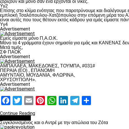
ζορίζουν και μόνο σαν ένα έρχονται οι νίκες.
Υγ2
Επίσης στο κλίμα ενότητας που παροτρύνουμε και διαλέγουμε
εμπλοκή Τσαλόπουλου-Χατζόπουλου στην επόμενη μέρα του ΑΣ Π
είναι αυτές που τους θέτουν εκτός κάδρου για εμάς είμαστε πά
Υγ4
Advertisement
Εμείς είμαστε μόνο Π.Α.Ο.Κ.
Μόνο τα 4 γράμματα έχουν σημασία για εμάς και ΚΑΝΕΝΑΣ δεν 
Μετά τιμής,
ΣΦ ΠΑΟΚ
Advertisement
ΑΜΠΑΛΑΕΑ, ΜΑΚΕΔΟΝΕΣ, ΤΟΥΜΠΑ, #031#
ΠΕΡΑΙΑ (ΕΟ) , ΕΠΑΝΟΜΗ
ΑΜΥΝΤΑΙΟ, ΜΟΥΔΑΝΙΑ, ΦΛΩΡΙΝΑ,
ΧΡΥΣΟΥΠΟΛΗ».
Advertisement
Facebook
Twitter
Email
Pinterest
WhatsApp
LinkedIn
Telegram
Μοιραστ
Continue Reading
Επικαιρότητα
Συγκλονισμένος και ο Αντρέ με την απώλεια του Ζότα