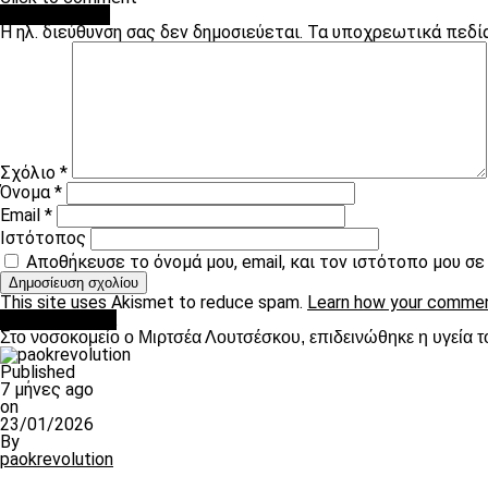
Leave a Reply
Η ηλ. διεύθυνση σας δεν δημοσιεύεται.
Τα υποχρεωτικά πεδί
Σχόλιο
*
Όνομα
*
Email
*
Ιστότοπος
Αποθήκευσε το όνομά μου, email, και τον ιστότοπο μου σ
This site uses Akismet to reduce spam.
Learn how your commen
Επικαιρότητα
Στο νοσοκομείο ο Μιρτσέα Λουτσέσκου, επιδεινώθηκε η υγεία τ
Published
7 μήνες ago
on
23/01/2026
By
paokrevolution