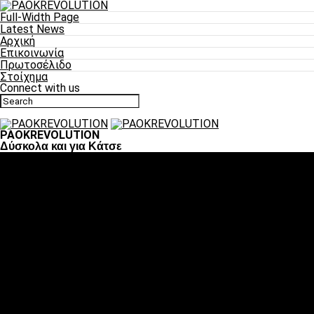
Full-Width Page
Latest News
Αρχική
Επικοινωνία
Πρωτοσέλιδο
Στοίχημα
Connect with us
PAOKREVOLUTION
Δύσκολα και για Κάτσε
Ποδόσφαιρο
«Πλέον έχουμε αλλάξει σαν ομάδα, παίξαμε σαν ένα»
«Το πιο σημαντικό είναι η αυτοπεποίθηση των ποδοσφαιριστώ
«Πάμε να διεκδικήσουμε την οκτάδα»
«Είναι απόλαυση να παίζεις για τον κόσμο του ΠΑΟΚ»
«Θα τα δώσουμε όλα κόντρα στη Λιόν για την οκτάδα»
Μπάσκετ
Αλλαγή ώρας με Σπόρτινγκ και Μπιλμπάο