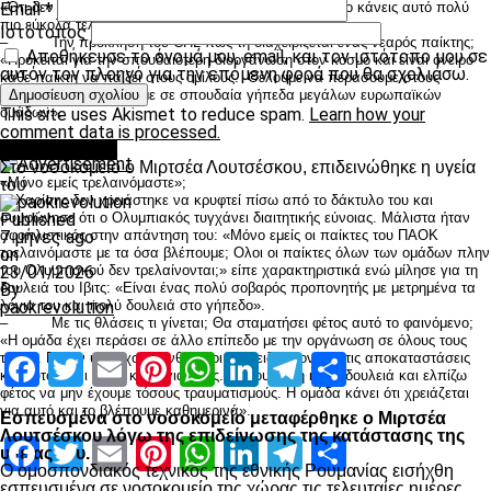
«Ότι δεν πρέπει να ενθουσιάζεσαι γιατί όσο εύκολα το κάνεις αυτό πολύ
Email
*
πιο εύκολα τελικά πέφτεις…»
Ιστότοπος
– Την πρόκληση του CHL πως τη διαχειρίζεται ένας νεαρός παίκτης;
Αποθήκευσε το όνομά μου, email, και τον ιστότοπο μου σε
«Πρόκειται για την σπουδαιότερη διοργάνωση στον κόσμο και είναι όνειρο
αυτόν τον πλοηγό για την επόμενη φορά που θα σχολιάσω.
κάθε παίκτη να παίξει στους ομίλους. Θέλουμε να περάσουμε στους
ομίλους για να παίξουμε σε σπουδαία γήπεδα μεγάλων ευρωπαϊκών
ομάδων».
This site uses Akismet to reduce spam.
Learn how your
comment data is processed.
Advertisement
Επικαιρότητα
Στο νοσοκομείο ο Μιρτσέα Λουτσέσκου, επιδεινώθηκε η υγεία
«Μόνο εμείς τρελαινόμαστε»;
του
Ο Χαρίσης δεν χρειάστηκε να κρυφτεί πίσω από το δάκτυλο του και
συμφώνησε ότι ο Ολυμπιακός τυγχάνει διαιτητικής εύνοιας. Μάλιστα ήταν
Published
αφοπλιστικός στην απάντηση του: «Μόνο εμείς οι παίκτες του ΠΑΟΚ
7 μήνες ago
τρελαινόμαστε με τα όσα βλέπουμε; Ολοι οι παίκτες όλων των ομάδων πλην
on
του Ολυμπιακού δεν τρελαίνονται;» είπε χαρακτηριστικά ενώ μίλησε για τη
23/01/2026
δουλειά του Ιβιτς: «Είναι ένας πολύ σοβαρός προπονητής με μετρημένα τα
By
λόγια του και πολύ δουλειά στο γήπεδο».
paokrevolution
– Με τις θλάσεις τι γίνεται; Θα σταματήσει φέτος αυτό το φαινόμενο;
«Η ομάδα έχει περάσει σε άλλο επίπεδο με την οργάνωση σε όλους τους
Facebook
Twitter
Email
Pinterest
WhatsApp
LinkedIn
Telegram
Μοιραστ
τομείς. Πλέον υπάρχουν άνθρωποι που ειδικεύονται στις αποκαταστάσεις
και αυτό είναι πολύ καλό για εμάς. Κάνουν ήδη καλή δουλειά και ελπίζω
φέτος να μην έχουμε τόσους τραυματισμούς. Η ομάδα κάνει ότι χρειάζεται
για αυτό και το βλέπουμε καθημερινά».
Εσπευσμένα στο νοσοκομείο μεταφέρθηκε ο Μιρτσέα
Λουτσέσκου λόγω της επιδείνωσης της κατάστασης της
Facebook
Twitter
Email
Pinterest
WhatsApp
LinkedIn
Telegram
Μοιραστ
υγείας του.
Ο ομοσπονδιακός τεχνικός της εθνικής Ρουμανίας εισήχθη
εσπευσμένα σε νοσοκομείο της χώρας τις τελευταίες ημέρες,