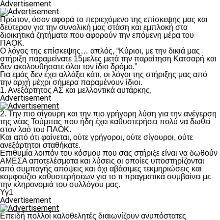
Advertisement
Πρώτον, όσον αφορά το περιεχόμενο της επίσκεψης μας και
δεύτερον για την συνολική μας στάση και εμπλοκή στα
διοικητικά ζητήματα που αφορούν την επόμενη μέρα του
ΠΑΟΚ.
Ο λόγος της επίσκεψης… απλός, “Κύριοι, με την δικιά μας
στήριξη παραμείνατε 15μελες μετά την παραίτηση Κατσαρή και
δεν ακολουθήσατε όλοι τον ίδιο δρόμο.”
Για εμάς δεν έχει αλλάξει κάτι, οι λόγοι της στήριξης μας από
την αρχή μέχρι σήμερα παραμένουν ίδιοι.
1. Ανεξάρτητος ΑΣ και μελλοντικά αυτάρκης,
Advertisement
2. Την πιο σίγουρη και την πιο γρήγορη λύση για την ανέγερση
της νέας Τούμπας που ήδη έχει καθυστερήσει πολύ να δωθεί
στον λαό του ΠΑΟΚ.
Και από ότι φαίνεται, ούτε γρήγοροι, ούτε σίγουροι, ούτε
ανεξάρτητοι σταθήκατε.
Επιθυμία λοιπόν του κόσμου που σας στήριξε είναι να δωθούν
ΑΜΕΣΑ αποτελέσματα και λύσεις οι οποίες υποστηρίζονται
από συμπαγής απόψεις και όχι αβάσιμες τεκμηριώσεις και
κομφούζιο καθυστερήσεων για το τι πραγματικά συμβαίνει με
την κληρονομιά του συλλόγου μας.
Υγ1
Advertisement
Επειδή πολλοί καλοθελητές διαιωνίζουν ανυπόστατες