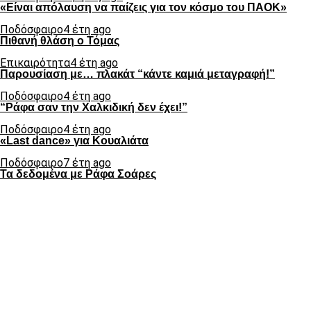
«Είναι απόλαυση να παίζεις για τον κόσμο του ΠΑΟΚ»
Ποδόσφαιρο
4 έτη ago
Πιθανή θλάση ο Τόμας
Επικαιρότητα
4 έτη ago
Παρουσίαση με… πλακάτ “κάντε καμιά μεταγραφή!”
Ποδόσφαιρο
4 έτη ago
“Ράφα σαν την Χαλκιδική δεν έχει!”
Ποδόσφαιρο
4 έτη ago
«Last dance» για Κουαλιάτα
Ποδόσφαιρο
7 έτη ago
Τα δεδομένα με Ράφα Σοάρες