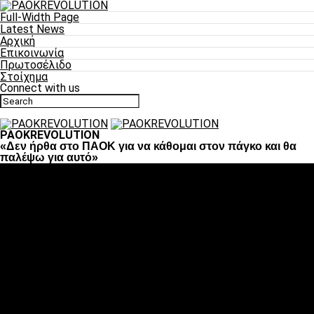
Full-Width Page
Latest News
Αρχική
Επικοινωνία
Πρωτοσέλιδο
Στοίχημα
Connect with us
PAOKREVOLUTION
«Δεν ήρθα στο ΠΑΟΚ για να κάθομαι στον πάγκο και θα
παλέψω για αυτό»
Ποδόσφαιρο
«Πλέον έχουμε αλλάξει σαν ομάδα, παίξαμε σαν ένα»
«Το πιο σημαντικό είναι η αυτοπεποίθηση των
ποδοσφαιριστών»
«Πάμε να διεκδικήσουμε την οκτάδα»
«Είναι απόλαυση να παίζεις για τον κόσμο του ΠΑΟΚ»
«Θα τα δώσουμε όλα κόντρα στη Λιόν για την οκτάδα»
Μπάσκετ