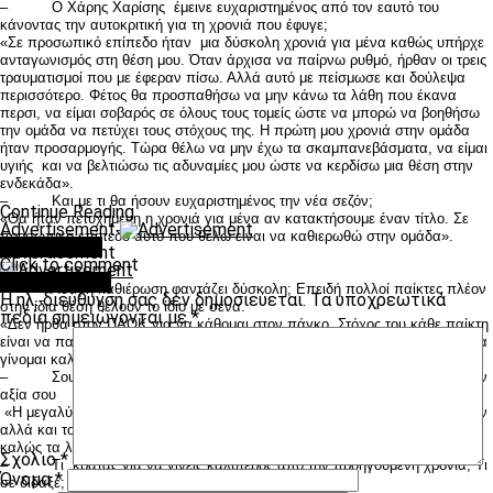
– Ο Χάρης Χαρίσης έμεινε ευχαριστημένος από τον εαυτό του
κάνοντας την αυτοκριτική για τη χρονιά που έφυγε;
«Σε προσωπικό επίπεδο ήταν μια δύσκολη χρονιά για μένα καθώς υπήρχε
ανταγωνισμός στη θέση μου. Όταν άρχισα να παίρνω ρυθμό, ήρθαν οι τρεις
τραυματισμοί που με έφεραν πίσω. Αλλά αυτό με πείσμωσε και δούλεψα
περισσότερο. Φέτος θα προσπαθήσω να μην κάνω τα λάθη που έκανα
περσι, να είμαι σοβαρός σε όλους τους τομείς ώστε να μπορώ να βοηθήσω
την ομάδα να πετύχει τους στόχους της. Η πρώτη μου χρονιά στην ομάδα
ήταν προσαρμογής. Τώρα θέλω να μην έχω τα σκαμπανεβάσματα, να είμαι
υγιής και να βελτιώσω τις αδυναμίες μου ώστε να κερδίσω μια θέση στην
ενδεκάδα».
– Και με τι θα ήσουν ευχαριστημένος την νέα σεζόν;
Continue Reading
«Θα ήταν πετυχημένη η χρονιά για μένα αν κατακτήσουμε έναν τίτλο. Σε
Advertisement
προσωπικό επίπεδο αυτό που θέλω είναι να καθιερωθώ στην ομάδα».
You may like
Advertisement
Click to comment
Leave a Reply
– Αυτή η καθιέρωση φαντάζει δύσκολη; Επειδή πολλοί παίκτες πλέον
Η ηλ. διεύθυνση σας δεν δημοσιεύεται.
Τα υποχρεωτικά
στην ίδια θέση θέλουν το ίδιο με σένα.
πεδία σημειώνονται με
*
«Δεν ήρθα στον ΠΑΟΚ για να κάθομαι στον πάγκο. Στόχος του κάθε παίκτη
είναι να παίζει, υπάρχει ανταγωνισμός, πρέπει να τον εκμεταλλευτώ για να
γίνομαι καλύτερος».
– Σου δίνει όμως δύναμη ότι όλοι μιλούν με τα καλύτερα λόγια για την
αξία σου
«Η μεγαλύτερη επιβράβευση για μένα είναι τα καλά λόγια των συμπαικτών
αλλά και του κόσμου. Και θα ήθελα φυσικά να αποδεικνύω στο γήπεδο ότι
καλώς τα λένε. Και φυσικά να τα ακούω για πολλά χρόνια».
Σχόλιο
*
– Τι κρατάς για να γίνεις καλύτερος από την προηγούμενη χρονιά; Τι
Όνομα
*
σε δίδαξε;