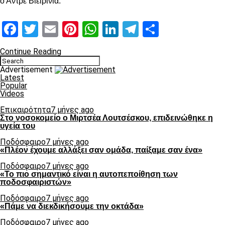
ο Αντρέ Βιεϊρίνια.
Facebook
Twitter
Email
Pinterest
WhatsApp
LinkedIn
Telegram
Μοιραστ
Continue Reading
Advertisement
Latest
Popular
Videos
Επικαιρότητα
7 μήνες ago
Στο νοσοκομείο ο Μιρτσέα Λουτσέσκου, επιδεινώθηκε η
υγεία του
Ποδόσφαιρο
7 μήνες ago
«Πλέον έχουμε αλλάξει σαν ομάδα, παίξαμε σαν ένα»
Ποδόσφαιρο
7 μήνες ago
«Το πιο σημαντικό είναι η αυτοπεποίθηση των
ποδοσφαιριστών»
Ποδόσφαιρο
7 μήνες ago
«Πάμε να διεκδικήσουμε την οκτάδα»
Ποδόσφαιρο
7 μήνες ago