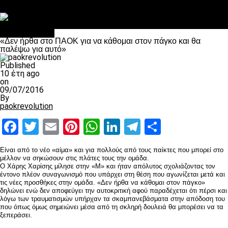
Στο OPEN τα προκριματικά, στη NOVA τα του πρωταθλήματος
Σαν σήμερα: Οταν “έφυγε” ο Λόραντ
Επικαιρότητα
«Δεν ήρθα στο ΠΑΟΚ για να κάθομαι στον πάγκο και θα
παλέψω για αυτό»
Published
10 έτη ago
on
09/07/2016
By
paokrevolution
Facebook
Twitter
Email
Pinterest
WhatsApp
LinkedIn
Telegram
Μοιραστ
Είναι από το νέο «αίμα» και για πολλούς από τους παίκτες που μπορεί στο
μέλλον να σηκώσουν στις πλάτες τους την ομάδα.
Ο Χάρης Χαρίσης μίλησε στην «Μ» και ήταν απόλυτος σχολιάζοντας τον
έντονο πλέον συναγωνισμό που υπάρχει στη θέση που αγωνίζεται μετά και
τις νέες προσθήκες στην ομάδα. «Δεν ήρθα να κάθομαι στον πάγκο»
δηλώνει ενώ δεν αποφεύγει την αυτοκριτική αφού παραδέχεται ότι πέρσι και
λόγω των τραυματισμών υπήρχαν τα σκαμπανεβάσματα στην απόδοση του
που όπως όμως σημειώνει μέσα από τη σκληρή δουλειά θα μπορέσει να τα
ξεπεράσει.