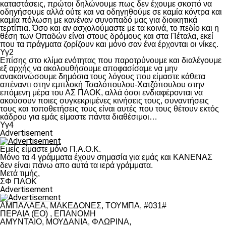
καταστάσεις, πρώτοι δηλώνουμε πως δεν έχουμε σκοπό να
οδηγήσουμε αλλά ούτε και να οδηγηθούμε σε καμία κόντρα και
καμία πόλωση με κανέναν συνοπαδό μας για διοικητικά
τερτίπια. Όσο και αν ασχολούμαστε με τα κοινά, το πεδίο και η
θέση των Οπαδών είναι στους δρόμους και στα Πέταλα, εκεί
που τα πράγματα ζορίζουν και μόνο σαν ένα έρχονται οι νίκες.
Υγ2
Επίσης στο κλίμα ενότητας που παροτρύνουμε και διαλέγουμε
εξ αρχής να ακολουθήσουμε αποφασίσαμε να μην
ανακοινώσουμε δημόσια τους λόγους που είμαστε κάθετα
απέναντι στην εμπλοκή Τσαλόπουλου-Χατζόπουλου στην
επόμενη μέρα του ΑΣ ΠΑΟΚ, αλλά όσοι ενδιαφέρονται να
ακούσουν ποιες συγκεκριμένες κινήσεις τους, συναντήσεις
τους και τοποθετήσεις τους είναι αυτές που τους θέτουν εκτός
κάδρου για εμάς είμαστε πάντα διαθέσιμοι…
Υγ4
Advertisement
Εμείς είμαστε μόνο Π.Α.Ο.Κ.
Μόνο τα 4 γράμματα έχουν σημασία για εμάς και ΚΑΝΕΝΑΣ
δεν είναι πάνω απο αυτά τα ιερά γράμματα.
Μετά τιμής,
ΣΦ ΠΑΟΚ
Advertisement
ΑΜΠΑΛΑΕΑ, ΜΑΚΕΔΟΝΕΣ, ΤΟΥΜΠΑ, #031#
ΠΕΡΑΙΑ (ΕΟ) , ΕΠΑΝΟΜΗ
ΑΜΥΝΤΑΙΟ, ΜΟΥΔΑΝΙΑ, ΦΛΩΡΙΝΑ,