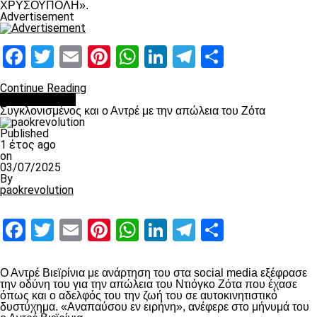
ΧΡΥΣΟΥΠΟΛΗ».
Advertisement
Facebook
Twitter
Email
Pinterest
WhatsApp
LinkedIn
Telegram
Μοιραστ
Continue Reading
Επικαιρότητα
Συγκλονισμένος και ο Αντρέ με την απώλεια του Ζότα
Published
1 έτος ago
on
03/07/2025
By
paokrevolution
Facebook
Twitter
Email
Pinterest
WhatsApp
LinkedIn
Telegram
Μοιραστ
Ο Αντρέ Βιεϊρίνια με ανάρτηση του στα social media εξέφρασε
την οδύνη του για την απώλεια του Ντιόγκο Ζότα που έχασε
όπως και ο αδελφός του την ζωή του σε αυτοκινητιστικό
δυστύχημα. «Αναπαύσου εν ειρήνη», ανέφερε στο μήνυμά του