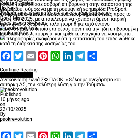
Related Topics:
καθώς παρουσίασε σοβαρή επιβάρυνση στην κατάσταση της
Up Next
υγείας του, σύμφωνα με τη ρουμανική εφημερίδα ProSport.
Τα δραστικά μέτρα κατά των μυικών τραυματισμών
Ο Μιρτσέα αντιμετώπισε έντονα προβλήματα υγείας προς το
Don't Miss
τέλος του 2025, με αποτέλεσμα να χρειαστεί άμεση ιατρική
Παρέμεινε ο Κλάντον
φροντίδα. Ο 80χρονος ταλαιπωρήθηκε από έντονο
κρυολόγημα, το οποίο επηρέασε αρνητικά την ήδη επιβαρυμένη
paokrevolution
καρδιακή του λειτουργία, και κρίθηκε αναγκαία να νοσηλευτεί.
Οι πληροφορίες αναφέρουν ότι η κατάστασή του επιδεινώθηκε
κατά τη διάρκεια της νοσηλείας του.
Facebook
Twitter
Email
Pinterest
WhatsApp
LinkedIn
Telegram
Μοιραστ
Continue Reading
Επικαιρότητα
Ανακοίνωση εννιά ΣΦ ΠΑΟΚ: «Θέλουμε ανεξάρτητο και
αυτάρκη ΑΣ, την καλύτερη λύση για την Τούμπα»
Published
10 μήνες ago
on
22/10/2025
By
paokrevolution
Facebook
Twitter
Email
Pinterest
WhatsApp
LinkedIn
Telegram
Μοιραστ