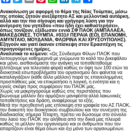
Ανακοίνωση με αφορμή το θέμα της Νέας Τούμπας, μέσω
της οποίας ζητούν ανεξάρτητο ΑΣ και μελλοντικά αυτάρκη,
αλλά και την πιο σίγουρη και γρήγορη λύση για την
ανέγερση του γηπέδου «που ήδη έχει καθυστερήσει»,
όπως τονίζουν, εξέδωσαν εννιά ΣΦ ΠΑΟΚ (ΑΜΠΑΛΑΕΑ,
ΜΑΚΕΔΟΝΕΣ, ΤΟΥΜΠΑ, #031# ΠΕΡΑΙΑ (ΕΟ), ΕΠΑΝΟΜΗ,
ΑΜΥΝΤΑΙΟ, ΜΟΥΔΑΝΙΑ, ΦΛΩΡΙΝΑ ΚΑΙ ΧΡΥΣΟΥΠΟΛΗΣ).
Εξηγούν και γιατί έκαναν επίσκεψη στον Ερασιτέχνη τις
προηγούμενες ημέρες.
Αναλυτικά το κείμενο:
«Ως Σύνδεσμοι Φίλων ΠΑΟΚ που
λειτουργούμε καθημερινά με γνώμωνα το καλό του Δικεφάλου
και μόνο, αισθανόμαστε την ανάγκη να τοποθετηθούμε
(ελπίζουμε για τελευταία φορά) καθώς εν όψη των 100 ετών τα
διοικητικά εσωπροβλήματα του οργανισμού δεν φαίνεται να
καταλαγιάζουν (κάθε άλλο μάλλον) παρά τις επανειλημμένες
προσπάθειες μας να επικρατήσει η λογική, η ενότητα και η
υγιείς σκέψη προς συμφέρουν του ΠΑΟΚ μας.
Χωρίς να μακρηγορούμε καθώς στις περιστάσεις που
βιώνουμε μάλλον δεν αρμόζουν μανιφέστα αλλά λακωνικές
τοποθετήσεις και δράση, αναφέρουμε τα εξής.
Μετά την προχθεσινή μας επίσκεψη στα γραφεία του ΑΣ ΠΑΟΚ,
την διακοπή του διοικητικού συμβουλίου και την συνέχιση της
διαδικασίας σήμερα Τέταρτη, πρέπει να δώσουμε στο σύνολο
του λαού του ΠΑΟΚ την αλήθεια από την δικιά μας πλευρά
καθώς το μέλλον του οργανισμού και οι άνθρωποι που τον
απαρτίζουν είναι θέμα όλων και όχι μόνο των οργανωμένων.