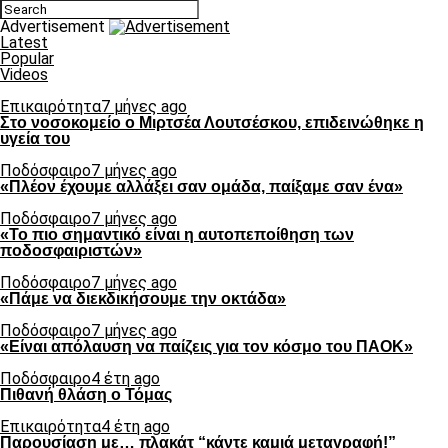
Advertisement
Latest
Popular
Videos
Επικαιρότητα
7 μήνες ago
Στο νοσοκομείο ο Μιρτσέα Λουτσέσκου, επιδεινώθηκε η
υγεία του
Ποδόσφαιρο
7 μήνες ago
«Πλέον έχουμε αλλάξει σαν ομάδα, παίξαμε σαν ένα»
Ποδόσφαιρο
7 μήνες ago
«Το πιο σημαντικό είναι η αυτοπεποίθηση των
ποδοσφαιριστών»
Ποδόσφαιρο
7 μήνες ago
«Πάμε να διεκδικήσουμε την οκτάδα»
Ποδόσφαιρο
7 μήνες ago
«Είναι απόλαυση να παίζεις για τον κόσμο του ΠΑΟΚ»
Ποδόσφαιρο
4 έτη ago
Πιθανή θλάση ο Τόμας
Επικαιρότητα
4 έτη ago
Παρουσίαση με… πλακάτ “κάντε καμιά μεταγραφή!”