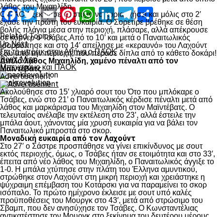
λάθος του Μιχαηλίδη.
Facebook
Twitter
Email
Pinterest
WhatsApp
LinkedIn
Telegram
Μοιραστ
Ο ΠΑΟΚ ξεκίνησε με στόχο να κυριαρχήσει και μόλις στο 2′
έχασε την πρώτη του ευκαιρία. Ο Σορετίρε βρέθηκε σε θέση
βολής πλάγια μέσα στην περιοχή, πλάσαρε, αλλά απέκρουσε
Related Topics:
σε κόρνερ ο Τσάβες.Από το 10’ και μετά ο Παναιτωλικός
Up Next
ισορρόπησε και στο 14′ απείλησε με «κεραυνό» του Λαχούντ
Για το μπρέικ στην Αθήνα ο ΠΑΟΚ
έξω από την περιοχή, που πέρασε δίπλα από το κάθετο δοκάρι!
Don't Miss
Διπλό λάθος Μιχαηλίδη, χαμένο πέναλτι από τον
Μπεχαράνο και ΠΑΟΚ
Μαϊντέβατς
Advertisement
paokrevolution
Ακολούθησε στο 15′ χλιαρό σουτ του Ότο που μπλόκαρε ο
Τσάβες, ενώ στο 21’ ο Παναιτωλικός κέρδισε πέναλτι μετά από
λάθος και μαρκάρισμα του Μιχαηλίδη στον Μαϊντέβατς. Ο
τελευταίος ανέλαβε την εκτέλεση στο 23’, αλλά έστειλε την
μπάλα άουτ, χάνοντας μία χρυσή ευκαιρία για να βάλει τον
Παναιτωλικό μπροστά στο σκορ.
Μοναδική ευκαιρία από τον Λαχούντ
Στο 27′ ο Σάστρε προσπάθησε να γίνει επικίνδυνος με σουτ
εκτός περιοχής, όμως, ο Τσάβες ήταν σε ετοιμότητα και στο 33′,
έπειτα από νέο λάθος του Μιχαηλίδη, ο Παναιτωλικός άγγιξε το
1-0. Η μπάλα χτύπησε στην πλάτη του Έλληνα αμυντικού,
στρώθηκε στον Λαχούντ στη μικρή περιοχή και χρειάστηκε η
ψύχραιμη επέμβαση του Κοτάρσκι για να παραμείνει το σκορ
ισόπαλο. Το πρώτο ημίχρονο έκλεισε με σουτ υπό καλές
προϋποθέσεις του Μουργκ στο 43′, μετά από στρώσιμο του
Σβαμπ, που δεν ανησύχησε τον Τσάβες. Ο Κωνσταντέλιας
αντικατέστησε τον Μουργκ στο ξεκίνημα του δευτέρου μέρους,