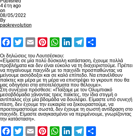
Published
4 έτη ago
on
08/05/2022
By
paokrevolution
Facebook
Twitter
Email
Pinterest
WhatsApp
LinkedIn
Telegram
Μοιραστ
Οι δηλώσεις του Λουτσέσκου:
«Είμαστε σε μία πολύ δύσκολη κατάσταση, έχουμε πολλά
προβλήματα και δεν είναι εύκολο να τη διαχειριστούμε. Πρέπει
να πηγαίνουμε παιχνίδι με το παιχνίδι προσπαθώντας να
μείνουμε αισιόδοξοι και σε καλό επίπεδο. Να επανέλθουν
παίκτες και μέρα με τη μέρα να επιστρέψει το γκρουπ που θα
μας οδηγήσει στα αποτελέσματα που θέλουμε».
Στη συνέχεια πρόσθεσε: «Παίξαμε με τον Ολυμπιακό
μεσοβδόμαδα χάνοντας τρεις παίκτες, την ίδια στιγμή ο
αντίπαλος είχε μία βδομάδα να δουλέψει. Είμαστε υπό συνεχή
πίεση, δεν έχουμε την ευκαιρία να ξεκουραστούμε, να
προετοιμαστούμε σωστά, δεν έχουμε τη σωστή αντίδραση στο
παιχνίδι. Είμαστε αναγκασμένοι να περιμένουμε, γνωρίζοντας
την κατάσταση».
Facebook
Twitter
Email
Pinterest
WhatsApp
LinkedIn
Telegram
Μοιραστ