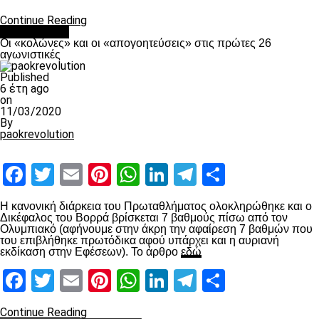
Continue Reading
Ποδόσφαιρο
Οι «κολώνες» και οι «απογοητεύσεις» στις πρώτες 26
αγωνιστικές
Published
6 έτη ago
on
11/03/2020
By
paokrevolution
Facebook
Twitter
Email
Pinterest
WhatsApp
LinkedIn
Telegram
Μοιραστ
Η κανονική διάρκεια του Πρωταθλήματος ολοκληρώθηκε και ο
Δικέφαλος του Βορρά βρίσκεται 7 βαθμούς πίσω από τον
Ολυμπιακό (αφήνουμε στην άκρη την αφαίρεση 7 βαθμών που
του επιβλήθηκε πρωτόδικα αφού υπάρχει και η αυριανή
εκδίκαση στην Εφέσεων). Το άρθρο
εδώ
Facebook
Twitter
Email
Pinterest
WhatsApp
LinkedIn
Telegram
Μοιραστ
Continue Reading