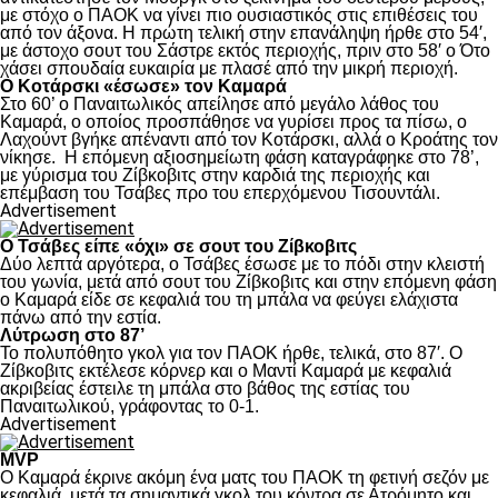
με στόχο ο ΠΑΟΚ να γίνει πιο ουσιαστικός στις επιθέσεις του
από τον άξονα. Η πρώτη τελική στην επανάληψη ήρθε στο 54′,
με άστοχο σουτ του Σάστρε εκτός περιοχής, πριν στο 58′ ο Ότο
χάσει σπουδαία ευκαιρία με πλασέ από την μικρή περιοχή.
Ο Κοτάρσκι «έσωσε» τον Καμαρά
Στο 60’ ο Παναιτωλικός απείλησε από μεγάλο λάθος του
Καμαρά, ο οποίος προσπάθησε να γυρίσει προς τα πίσω, ο
Λαχούντ βγήκε απέναντι από τον Κοτάρσκι, αλλά ο Κροάτης τον
νίκησε. Η επόμενη αξιοσημείωτη φάση καταγράφηκε στο 78’,
με γύρισμα του Ζίβκοβιτς στην καρδιά της περιοχής και
επέμβαση του Τσάβες προ του επερχόμενου Τισουντάλι.
Advertisement
Ο Τσάβες είπε «όχι» σε σουτ του Ζίβκοβιτς
Δύο λεπτά αργότερα, ο Τσάβες έσωσε με το πόδι στην κλειστή
του γωνία, μετά από σουτ του Ζίβκοβιτς και στην επόμενη φάση
ο Καμαρά είδε σε κεφαλιά του τη μπάλα να φεύγει ελάχιστα
πάνω από την εστία.
Λύτρωση στο 87’
Το πολυπόθητο γκολ για τον ΠΑΟΚ ήρθε, τελικά, στο 87′. Ο
Ζίβκοβιτς εκτέλεσε κόρνερ και ο Μαντί Καμαρά με κεφαλιά
ακριβείας έστειλε τη μπάλα στο βάθος της εστίας του
Παναιτωλικού, γράφοντας το 0-1.
Advertisement
MVP
Ο Καμαρά έκρινε ακόμη ένα ματς του ΠΑΟΚ τη φετινή σεζόν με
κεφαλιά, μετά τα σημαντικά γκολ του κόντρα σε Ατρόμητο και