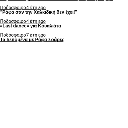
Ποδόσφαιρο
4 έτη ago
“Ράφα σαν την Χαλκιδική δεν έχει!”
Ποδόσφαιρο
4 έτη ago
«Last dance» για Κουαλιάτα
Ποδόσφαιρο
7 έτη ago
Τα δεδομένα με Ράφα Σοάρες