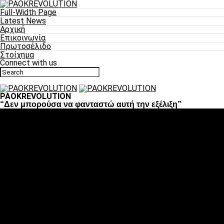
Full-Width Page
Latest News
Αρχική
Επικοινωνία
Πρωτοσέλιδο
Στοίχημα
Connect with us
PAOKREVOLUTION
“Δεν μπορούσα να φανταστώ αυτή την εξέλιξη”
Ποδόσφαιρο
«Πλέον έχουμε αλλάξει σαν ομάδα, παίξαμε σαν ένα»
«Το πιο σημαντικό είναι η αυτοπεποίθηση των
ποδοσφαιριστών»
«Πάμε να διεκδικήσουμε την οκτάδα»
«Είναι απόλαυση να παίζεις για τον κόσμο του ΠΑΟΚ»
«Θα τα δώσουμε όλα κόντρα στη Λιόν για την οκτάδα»
Μπάσκετ