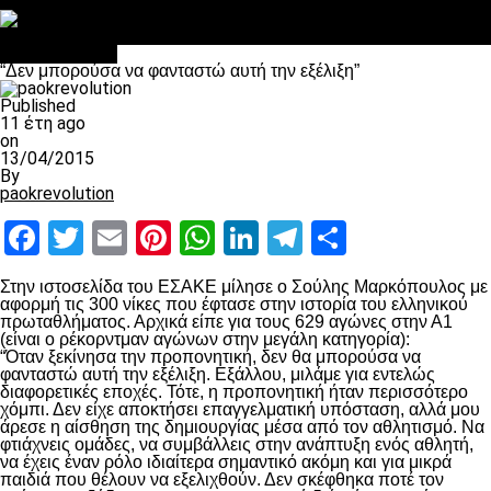
Στο OPEN τα προκριματικά, στη NOVA τα του πρωταθλήματος
Σαν σήμερα: Οταν “έφυγε” ο Λόραντ
πρωτοσέλιδο
“Δεν μπορούσα να φανταστώ αυτή την εξέλιξη”
Published
11 έτη ago
on
13/04/2015
By
paokrevolution
Facebook
Twitter
Email
Pinterest
WhatsApp
LinkedIn
Telegram
Μοιραστ
Στην ιστοσελίδα του ΕΣΑΚΕ μίλησε ο Σούλης Μαρκόπουλος με
αφορμή τις 300 νίκες που έφτασε στην ιστορία του ελληνικού
πρωταθλήματος. Αρχικά είπε για τους 629 αγώνες στην Α1
(είναι ο ρέκορντμαν αγώνων στην μεγάλη κατηγορία):
“Όταν ξεκίνησα την προπονητική, δεν θα μπορούσα να
φανταστώ αυτή την εξέλιξη. Εξάλλου, μιλάμε για εντελώς
διαφορετικές εποχές. Τότε, η προπονητική ήταν περισσότερο
χόμπι. Δεν είχε αποκτήσει επαγγελματική υπόσταση, αλλά μου
άρεσε η αίσθηση της δημιουργίας μέσα από τον αθλητισμό. Να
φτιάχνεις ομάδες, να συμβάλλεις στην ανάπτυξη ενός αθλητή,
να έχεις έναν ρόλο ιδιαίτερα σημαντικό ακόμη και για μικρά
παιδιά που θέλουν να εξελιχθούν. Δεν σκέφθηκα ποτέ τον