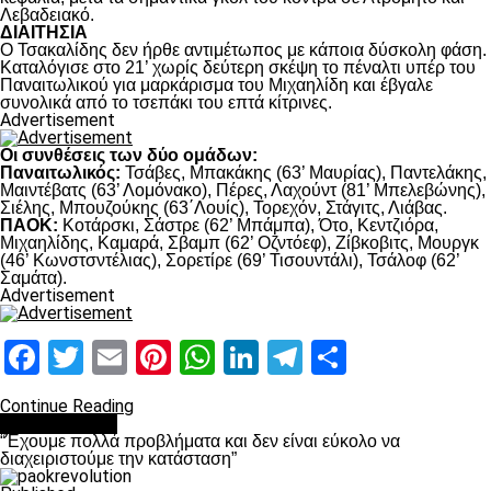
Λεβαδειακό.
ΔΙΑΙΤΗΣΙΑ
Ο Τσακαλίδης δεν ήρθε αντιμέτωπος με κάποια δύσκολη φάση.
Καταλόγισε στο 21’ χωρίς δεύτερη σκέψη το πέναλτι υπέρ του
Παναιτωλικού για μαρκάρισμα του Μιχαηλίδη και έβγαλε
συνολικά από το τσεπάκι του επτά κίτρινες.
Advertisement
Οι συνθέσεις των δύο ομάδων:
Παναιτωλικός:
Τσάβες, Μπακάκης (63’ Μαυρίας), Παντελάκης,
Μαιντέβατς (63’ Λομόνακο), Πέρες, Λαχούντ (81’ Μπελεβώνης),
Σιέλης, Μπουζούκης (63΄Λουίς), Τορεχόν, Στάγιτς, Λιάβας.
ΠΑΟΚ:
Κοτάρσκι, Σάστρε (62’ Μπάμπα), Ότο, Κεντζιόρα,
Μιχαηλίδης, Καμαρά, Σβαμπ (62’ Οζντόεφ), Ζίβκοβιτς, Μουργκ
(46’ Κωνστσντέλιας), Σορετίρε (69’ Τισουντάλι), Τσάλοφ (62’
Σαμάτα).
Advertisement
Facebook
Twitter
Email
Pinterest
WhatsApp
LinkedIn
Telegram
Μοιραστ
Continue Reading
πρωτοσέλιδο
“Έχουμε πολλά προβλήματα και δεν είναι εύκολο να
διαχειριστούμε την κατάσταση”