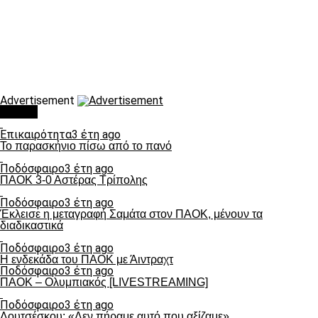
Advertisement
Τάσεις
Επικαιρότητα
3 έτη ago
Το παρασκήνιο πίσω από το πανό
Ποδόσφαιρο
3 έτη ago
ΠΑΟΚ 3-0 Αστέρας Τρίπολης
Ποδόσφαιρο
3 έτη ago
Έκλεισε η μεταγραφή Σαμάτα στον ΠΑΟΚ, μένουν τα
διαδικαστικά
Ποδόσφαιρο
3 έτη ago
Η ενδεκάδα του ΠΑΟΚ με Άιντραχτ
Ποδόσφαιρο
3 έτη ago
ΠΑΟΚ – Ολυμπιακός [LIVESTREAMING]
Ποδόσφαιρο
3 έτη ago
Λουτσέσκου: «Δεν πήραμε αυτό που αξίζαμε»