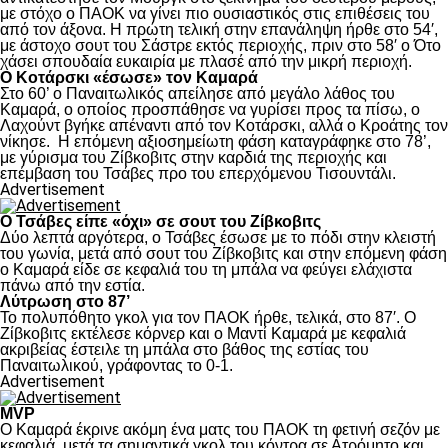
με στόχο ο ΠΑΟΚ να γίνει πιο ουσιαστικός στις επιθέσεις του
από τον άξονα. Η πρώτη τελική στην επανάληψη ήρθε στο 54′,
με άστοχο σουτ του Σάστρε εκτός περιοχής, πριν στο 58′ ο Ότο
χάσει σπουδαία ευκαιρία με πλασέ από την μικρή περιοχή.
Ο Κοτάρσκι «έσωσε» τον Καμαρά
Στο 60’ ο Παναιτωλικός απείλησε από μεγάλο λάθος του
Καμαρά, ο οποίος προσπάθησε να γυρίσει προς τα πίσω, ο
Λαχούντ βγήκε απέναντι από τον Κοτάρσκι, αλλά ο Κροάτης τον
νίκησε. Η επόμενη αξιοσημείωτη φάση καταγράφηκε στο 78’,
με γύρισμα του Ζίβκοβιτς στην καρδιά της περιοχής και
επέμβαση του Τσάβες προ του επερχόμενου Τισουντάλι.
Advertisement
Ο Τσάβες είπε «όχι» σε σουτ του Ζίβκοβιτς
Δύο λεπτά αργότερα, ο Τσάβες έσωσε με το πόδι στην κλειστή
του γωνία, μετά από σουτ του Ζίβκοβιτς και στην επόμενη φάση
ο Καμαρά είδε σε κεφαλιά του τη μπάλα να φεύγει ελάχιστα
πάνω από την εστία.
Λύτρωση στο 87’
Το πολυπόθητο γκολ για τον ΠΑΟΚ ήρθε, τελικά, στο 87′. Ο
Ζίβκοβιτς εκτέλεσε κόρνερ και ο Μαντί Καμαρά με κεφαλιά
ακριβείας έστειλε τη μπάλα στο βάθος της εστίας του
Παναιτωλικού, γράφοντας το 0-1.
Advertisement
MVP
Ο Καμαρά έκρινε ακόμη ένα ματς του ΠΑΟΚ τη φετινή σεζόν με
κεφαλιά, μετά τα σημαντικά γκολ του κόντρα σε Ατρόμητο και