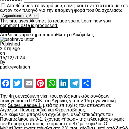
Αποθήκευσε το όνομά μου, email, και τον ιστότοπο μου σε
αυτόν τον πλοηγό για την επόμενη φορά που θα σχολιάσω.
This site uses Akismet to reduce spam.
Learn how your
comment data is processed.
πρωτοσέλιδο
Διπλό με χαρακτήρα πρωταθλητή ο Δικέφαλος
Published
2 έτη ago
on
15/12/2024
By
paokrevolution
Facebook
Twitter
Email
Pinterest
WhatsApp
LinkedIn
Telegram
Μοιραστ
Την 4
η
συνεχόμενη νίκη του, εντός και εκτός συνόρων,
πανηγύρισε ο ΠΑΟΚ στο Αγρίνιο, για την 15
η
αγωνιστική
της
Super League 1
, μετά τις επιτυχίες του απέναντι σε
Αιγάλεω, Πανσερραϊκό και Φερεντσβάρος.
Ο Δικέφαλος μπορεί να αγχώθηκε, αλλά επικράτησε του
Παναιτωλικού με 0-1, έχοντας «ήρωα» της τελευταίας στιγμής
τον Καμαρά, ο οποίος σκόραρε στο 87’ με κεφαλιά. Ο
Μαϊντέβατς έχασε πέναλτι στο 23’, που κέρδισε μετά από διπλό