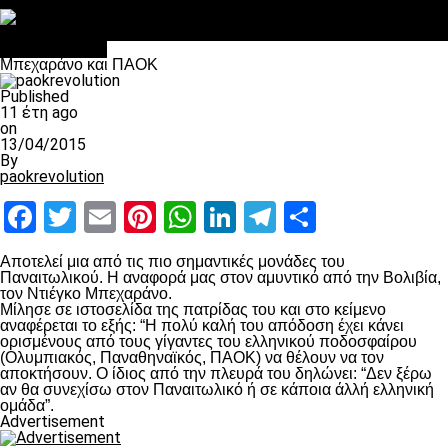
Στο OPEN τα προκριματικά, στη NOVA τα του πρωταθλήματος
Σαν σήμερα: Οταν “έφυγε” ο Λόραντ
πρωτοσέλιδο
Μπεχαράνο και ΠΑΟΚ
Published
11 έτη ago
on
13/04/2015
By
paokrevolution
Facebook
Twitter
Email
Pinterest
WhatsApp
LinkedIn
Telegram
Μοιραστ
Αποτελεί μια από τις πιο σημαντικές μονάδες του
Παναιτωλικού. Η αναφορά μας στον αμυντικό από την Βολιβία,
τον Ντιέγκο Μπεχαράνο.
Μίλησε σε ιστοσελίδα της πατρίδας του και στο κείμενο
αναφέρεται το εξής: “Η πολύ καλή του απόδοση έχει κάνει
ορισμένους από τους γίγαντες του ελληνικού ποδοσφαίρου
(Ολυμπιακός, Παναθηναϊκός, ΠΑΟΚ) να θέλουν να τον
αποκτήσουν. Ο ίδιος από την πλευρά του δηλώνει: “Δεν ξέρω
αν θα συνεχίσω στον Παναιτωλικό ή σε κάποια άλλή ελληνική
ομάδα”.
Advertisement