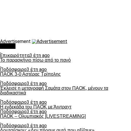
Advertisement
Τάσεις
Επικαιρότητα
3 έτη ago
Το παρασκήνιο πίσω από το πανό
Ποδόσφαιρο
3 έτη ago
ΠΑΟΚ 3-0 Αστέρας Τρίπολης
Ποδόσφαιρο
3 έτη ago
Έκλεισε η μεταγραφή Σαμάτα στον ΠΑΟΚ, μένουν τα
διαδικαστικά
Ποδόσφαιρο
3 έτη ago
Η ενδεκάδα του ΠΑΟΚ με Άιντραχτ
Ποδόσφαιρο
3 έτη ago
ΠΑΟΚ – Ολυμπιακός [LIVESTREAMING]
Ποδόσφαιρο
3 έτη ago
Λουτσέσκου: «Δεν πήραμε αυτό που αξίζαμε»