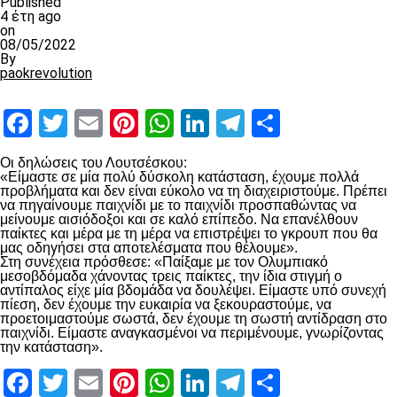
Published
4 έτη ago
on
08/05/2022
By
paokrevolution
Facebook
Twitter
Email
Pinterest
WhatsApp
LinkedIn
Telegram
Μοιραστ
Οι δηλώσεις του Λουτσέσκου:
«Είμαστε σε μία πολύ δύσκολη κατάσταση, έχουμε πολλά
προβλήματα και δεν είναι εύκολο να τη διαχειριστούμε. Πρέπει
να πηγαίνουμε παιχνίδι με το παιχνίδι προσπαθώντας να
μείνουμε αισιόδοξοι και σε καλό επίπεδο. Να επανέλθουν
παίκτες και μέρα με τη μέρα να επιστρέψει το γκρουπ που θα
μας οδηγήσει στα αποτελέσματα που θέλουμε».
Στη συνέχεια πρόσθεσε: «Παίξαμε με τον Ολυμπιακό
μεσοβδόμαδα χάνοντας τρεις παίκτες, την ίδια στιγμή ο
αντίπαλος είχε μία βδομάδα να δουλέψει. Είμαστε υπό συνεχή
πίεση, δεν έχουμε την ευκαιρία να ξεκουραστούμε, να
προετοιμαστούμε σωστά, δεν έχουμε τη σωστή αντίδραση στο
παιχνίδι. Είμαστε αναγκασμένοι να περιμένουμε, γνωρίζοντας
την κατάσταση».
Facebook
Twitter
Email
Pinterest
WhatsApp
LinkedIn
Telegram
Μοιραστ