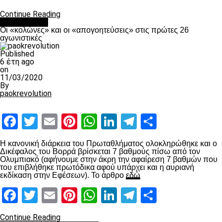
Continue Reading
Ποδόσφαιρο
Οι «κολώνες» και οι «απογοητεύσεις» στις πρώτες 26
αγωνιστικές
Published
6 έτη ago
on
11/03/2020
By
paokrevolution
Facebook
Twitter
Email
Pinterest
WhatsApp
LinkedIn
Telegram
Μοιραστ
Η κανονική διάρκεια του Πρωταθλήματος ολοκληρώθηκε και ο
Δικέφαλος του Βορρά βρίσκεται 7 βαθμούς πίσω από τον
Ολυμπιακό (αφήνουμε στην άκρη την αφαίρεση 7 βαθμών που
του επιβλήθηκε πρωτόδικα αφού υπάρχει και η αυριανή
εκδίκαση στην Εφέσεων). Το άρθρο
εδώ
Facebook
Twitter
Email
Pinterest
WhatsApp
LinkedIn
Telegram
Μοιραστ
Continue Reading