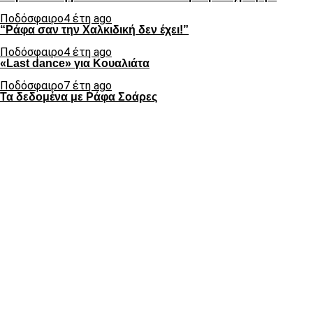
Ποδόσφαιρο
4 έτη ago
“Ράφα σαν την Χαλκιδική δεν έχει!”
Ποδόσφαιρο
4 έτη ago
«Last dance» για Κουαλιάτα
Ποδόσφαιρο
7 έτη ago
Τα δεδομένα με Ράφα Σοάρες