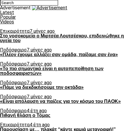
Advertisement
Latest
Popular
Videos
Επικαιρότητα
7 μήνες ago
Στο νοσοκομείο ο Μιρτσέα Λουτσέσκου, επιδεινώθηκε η
υγεία του
Ποδόσφαιρο
7 μήνες ago
«Πλέον έχουμε αλλάξει σαν ομάδα, παίξαμε σαν ένα»
Ποδόσφαιρο
7 μήνες ago
«Το πιο σημαντικό είναι η αυτοπεποίθηση των
ποδοσφαιριστών»
Ποδόσφαιρο
7 μήνες ago
«Πάμε να διεκδικήσουμε την οκτάδα»
Ποδόσφαιρο
7 μήνες ago
«Είναι απόλαυση να παίζεις για τον κόσμο του ΠΑΟΚ»
Ποδόσφαιρο
4 έτη ago
Πιθανή θλάση ο Τόμας
Επικαιρότητα
4 έτη ago
Παρουσίαση με… πλακάτ “κάντε καμιά μεταγραφή!”