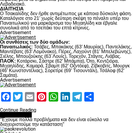
Λεβαδειακό.
ΔΙΑΙΤΗΣΙΑ
Ο Τσακαλίδης δεν ήρθε αντιμέτωπος με κάποια δύσκολη φάση.
Καταλόγισε στο 21’ χωρίς δεύτερη σκέψη το πέναλτι υπέρ του
Παναιτωλικού για μαρκάρισμα του Μιχαηλίδη και έβγαλε
συνολικά από το τσεπάκι του επτά κίτρινες.
Advertisement
Οι συνθέσεις των δύο ομάδων:
Παναιτωλικός:
Τσάβες, Μπακάκης (63’ Μαυρίας), Παντελάκης,
Μαιντέβατς (63’ Λομόνακο), Πέρες, Λαχούντ (81’ Μπελεβώνης),
Σιέλης, Μπουζούκης (63΄Λουίς), Τορεχόν, Στάγιτς, Λιάβας.
ΠΑΟΚ:
Κοτάρσκι, Σάστρε (62’ Μπάμπα), Ότο, Κεντζιόρα,
Μιχαηλίδης, Καμαρά, Σβαμπ (62’ Οζντόεφ), Ζίβκοβιτς, Μουργκ
(46’ Κωνστσντέλιας), Σορετίρε (69’ Τισουντάλι), Τσάλοφ (62’
Σαμάτα).
Advertisement
Facebook
Twitter
Email
Pinterest
WhatsApp
LinkedIn
Telegram
Μοιραστ
Continue Reading
πρωτοσέλιδο
“Έχουμε πολλά προβλήματα και δεν είναι εύκολο να
διαχειριστούμε την κατάσταση”