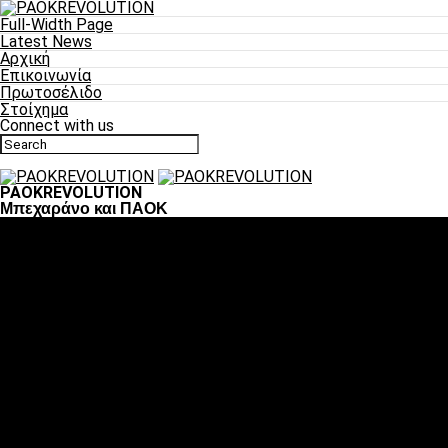
Full-Width Page
Latest News
Αρχική
Επικοινωνία
Πρωτοσέλιδο
Στοίχημα
Connect with us
PAOKREVOLUTION
Μπεχαράνο και ΠΑΟΚ
Ποδόσφαιρο
«Πλέον έχουμε αλλάξει σαν ομάδα, παίξαμε σαν ένα»
«Το πιο σημαντικό είναι η αυτοπεποίθηση των
ποδοσφαιριστών»
«Πάμε να διεκδικήσουμε την οκτάδα»
«Είναι απόλαυση να παίζεις για τον κόσμο του ΠΑΟΚ»
«Θα τα δώσουμε όλα κόντρα στη Λιόν για την οκτάδα»
Μπάσκετ