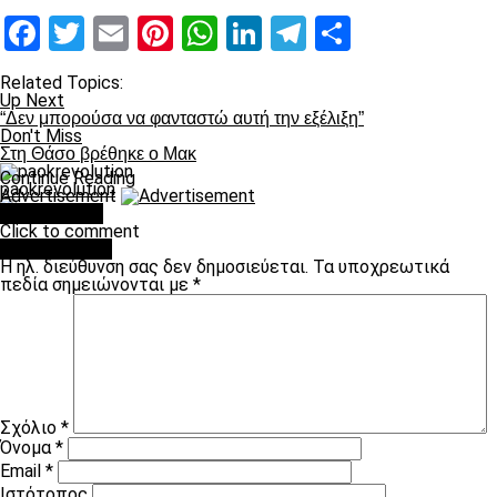
Facebook
Twitter
Email
Pinterest
WhatsApp
LinkedIn
Telegram
Μοιραστ
Related Topics:
Up Next
“Δεν μπορούσα να φανταστώ αυτή την εξέλιξη”
Don't Miss
Στη Θάσο βρέθηκε ο Μακ
Continue Reading
paokrevolution
Advertisement
You may like
Click to comment
Leave a Reply
Η ηλ. διεύθυνση σας δεν δημοσιεύεται.
Τα υποχρεωτικά
πεδία σημειώνονται με
*
Σχόλιο
*
Όνομα
*
Email
*
Ιστότοπος