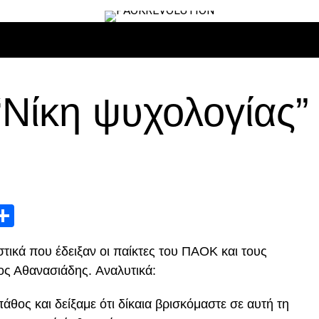
ΙΡΟ
ΜΠΆΣΚΕΤ
ΒΌΛΛΕΫ
ΕΠΙΚΑΙΡΌΤΗΤΑ
ΑΝΤΊΠΑΛΟΙ
“Νίκη ψυχολογίας”
App
edIn
elegram
Μοιραστείτε
τικά που έδειξαν οι παίκτες του ΠΑΟΚ και τους
ος Αθανασιάδης. Αναλυτικά:
άθος και δείξαμε ότι δίκαια βρισκόμαστε σε αυτή τη