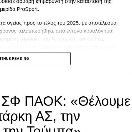
ουσίασε σοβαρή επιβάρυνση στην κατάσταση της
μερίδα ProSport.
α υγείας προς το τέλος του 2025, με αποτέλεσμα
80χρονος ταλαιπωρήθηκε από έντονο κρυολόγημα,
ρυμένη καρδιακή του λειτουργία, και κρίθηκε
αναφέρουν ότι η κατάστασή του επιδεινώθηκε κατά
TINUE READING
p
In
egram
οιραστείτε
ά ΣΦ ΠΑΟΚ: «Θέλουμε
τάρκη ΑΣ, την
α την Τούμπα»