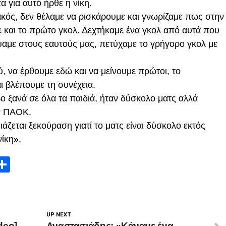
 για αυτό ήρθε η νίκη.
κός, δεν θέλαμε να ρισκάρουμε και γνωρίζαμε πως στην
 και το πρώτο γκολ. Δεχτήκαμε ένα γκολ από αυτά που
ψαμε στους εαυτούς μας, πετύχαμε το γρήγορο γκολ με
ύ, να έρθουμε εδώ και να μείνουμε πρώτοι, το
ι βλέπουμε τη συνέχεια.
ο ξανά σε όλα τα παιδιά, ήταν δύσκολο ματς αλλά
ον ΠΑΟΚ.
ιάζεται ξεκούραση γιατί το ματς είναι δύσκολο εκτός
ίκη».
App
edIn
elegram
Μοιραστείτε
UP NEXT
deo]
Αναστασιάδης: «Κάναμε ένα