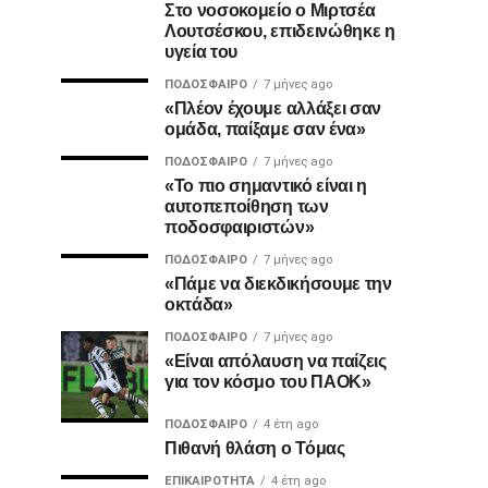
Στο νοσοκομείο ο Μιρτσέα
Λουτσέσκου, επιδεινώθηκε η
υγεία του
ΠΟΔΌΣΦΑΙΡΟ
7 μήνες ago
«Πλέον έχουμε αλλάξει σαν
ομάδα, παίξαμε σαν ένα»
ΠΟΔΌΣΦΑΙΡΟ
7 μήνες ago
«Το πιο σημαντικό είναι η
αυτοπεποίθηση των
ποδοσφαιριστών»
ΠΟΔΌΣΦΑΙΡΟ
7 μήνες ago
«Πάμε να διεκδικήσουμε την
οκτάδα»
ΠΟΔΌΣΦΑΙΡΟ
7 μήνες ago
«Είναι απόλαυση να παίζεις
για τον κόσμο του ΠΑΟΚ»
ΠΟΔΌΣΦΑΙΡΟ
4 έτη ago
Πιθανή θλάση ο Τόμας
ΕΠΙΚΑΙΡΌΤΗΤΑ
4 έτη ago