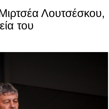
 Μιρτσέα Λουτσέσκου,
εία του