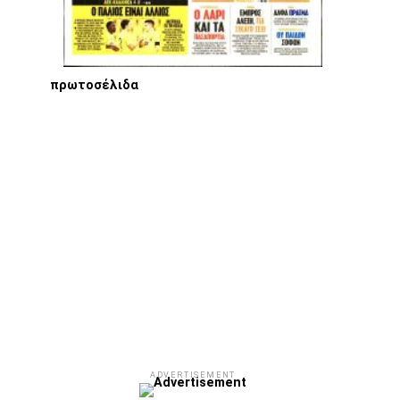
πρωτοσέλιδα
ADVERTISEMENT