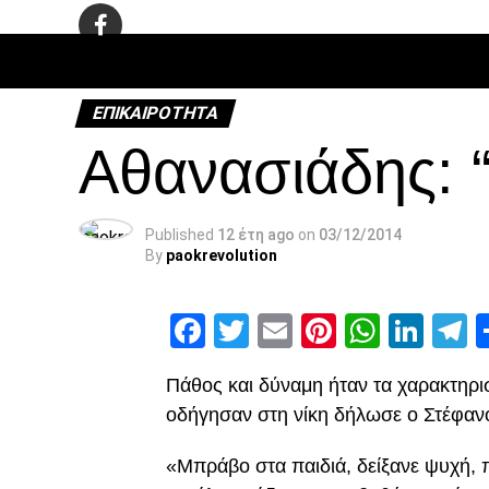
ΠΟΔΌΣΦΑ
ΕΠΙΚΑΙΡΌΤΗΤΑ
Αθανασιάδης: 
Published
12 έτη ago
on
03/12/2014
By
paokrevolution
Facebook
Twitter
Email
Pinterest
Whats
Link
T
Πάθος και δύναμη ήταν τα χαρακτηρισ
οδήγησαν στη νίκη δήλωσε ο Στέφαν
«Μπράβο στα παιδιά, δείξανε ψυχή, π