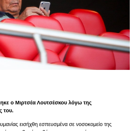
p
In
egram
οιραστείτε
ηκε ο Μιρτσέα Λουτσέσκου λόγω της
ς του.
ουμανίας εισήχθη εσπευσμένα σε νοσοκομείο της