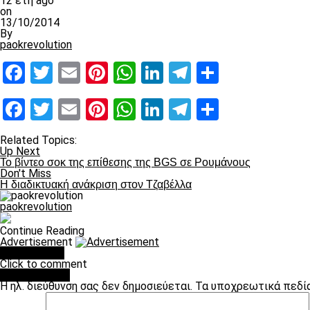
12 έτη ago
on
13/10/2014
By
paokrevolution
Facebook
Twitter
Email
Pinterest
WhatsApp
LinkedIn
Telegram
Μοιραστ
Facebook
Twitter
Email
Pinterest
WhatsApp
LinkedIn
Telegram
Μοιραστ
Related Topics:
Up Next
Το βίντεο σοκ της επίθεσης της BGS σε Ρουμάνους
Don't Miss
H διαδικτυακή ανάκριση στον Τζαβέλλα
paokrevolution
Continue Reading
Advertisement
You may like
Click to comment
Leave a Reply
Η ηλ. διεύθυνση σας δεν δημοσιεύεται.
Τα υποχρεωτικά πεδί