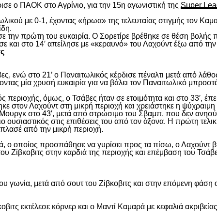
ισε ο ΠΑΟΚ στο Αγρίνιο, για την 15
η
αγωνιστική της
Super Lea
λικού με 0-1, έχοντας «ήρωα» της τελευταίας στιγμής τον Καμα
ίδη.
ασε την πρώτη του ευκαιρία. Ο Σορετίρε βρέθηκε σε θέση βολής
σε και στο 14′ απείλησε με «κεραυνό» του Λαχούντ έξω από την
τς
ς, ενώ στο 21’ ο Παναιτωλικός κέρδισε πέναλτι μετά από λάθος
νοντας μία χρυσή ευκαιρία για να βάλει τον Παναιτωλικό μπροστ
ς περιοχής, όμως, ο Τσάβες ήταν σε ετοιμότητα και στο 33′, έπε
ε στον Λαχούντ στη μικρή περιοχή και χρειάστηκε η ψύχραιμη 
Μουργκ στο 43′, μετά από στρώσιμο του Σβαμπ, που δεν ανησύ
ιο ουσιαστικός στις επιθέσεις του από τον άξονα. Η πρώτη τελι
ε πλασέ από την μικρή περιοχή.
, ο οποίος προσπάθησε να γυρίσει προς τα πίσω, ο Λαχούντ βγ
ου Ζίβκοβιτς στην καρδιά της περιοχής και επέμβαση του Τσάβ
ου γωνία, μετά από σουτ του Ζίβκοβιτς και στην επόμενη φάση ο
οβιτς εκτέλεσε κόρνερ και ο Μαντί Καμαρά με κεφαλιά ακριβείας