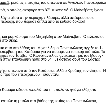
gue 1
, μετά τις επιτυχίες του απέναντι σε Αιγάλεω, Πανσερραϊκό
ρά, ο οποίος σκόραρε στο 87’ με κεφαλιά. Ο Μαϊντέβατς έχασε
 πλάγια μέσα στην περιοχή, πλάσαρε, αλλά απέκρουσε σε
 περιοχή, που πέρασε δίπλα από το κάθετο δοκάρι!
 και μαρκάρισμα του Μιχαηλίδη στον Μαϊντέβατς. Ο τελευταίος
ά στο σκορ.
ιτα από νέο λάθος του Μιχαηλίδη, ο Παναιτωλικός άγγιξε το 1-
επέμβαση του Κοτάρσκι για να παραμείνει το σκορ ισόπαλο. Το
χησε τον Τσάβες. Ο Κωνσταντέλιας αντικατέστησε τον Μουργκ
κή στην επανάληψη ήρθε στο 54′, με άστοχο σουτ του Σάστρε
ήκε απέναντι από τον Κοτάρσκι, αλλά ο Κροάτης τον νίκησε. Η
ες προ του επερχόμενου Τισουντάλι.
 Καμαρά είδε σε κεφαλιά του τη μπάλα να φεύγει ελάχιστα
 έστειλε τη μπάλα στο βάθος της εστίας του Παναιτωλικού,