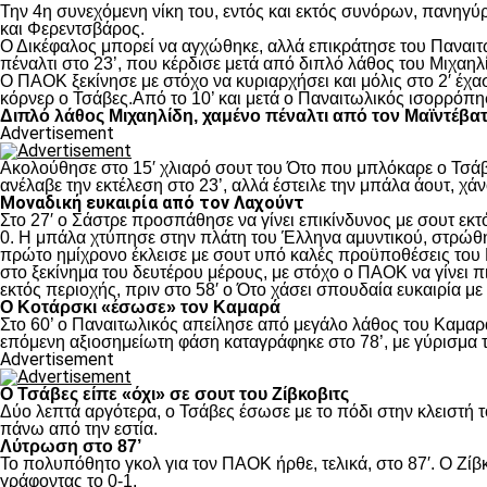
Την 4
η
συνεχόμενη νίκη του, εντός και εκτός συνόρων, πανηγύρ
και Φερεντσβάρος.
Ο Δικέφαλος μπορεί να αγχώθηκε, αλλά επικράτησε του Παναιτω
πέναλτι στο 23’, που κέρδισε μετά από διπλό λάθος του Μιχαηλ
Ο ΠΑΟΚ ξεκίνησε με στόχο να κυριαρχήσει και μόλις στο 2′ έχ
κόρνερ ο Τσάβες.Από το 10’ και μετά ο Παναιτωλικός ισορρόπη
Διπλό λάθος Μιχαηλίδη, χαμένο πέναλτι από τον Μαϊντέβα
Advertisement
Ακολούθησε στο 15′ χλιαρό σουτ του Ότο που μπλόκαρε ο Τσάβε
ανέλαβε την εκτέλεση στο 23’, αλλά έστειλε την μπάλα άουτ, χά
Μοναδική ευκαιρία από τον Λαχούντ
Στο 27′ ο Σάστρε προσπάθησε να γίνει επικίνδυνος με σουτ εκτό
0. Η μπάλα χτύπησε στην πλάτη του Έλληνα αμυντικού, στρώθηκ
πρώτο ημίχρονο έκλεισε με σουτ υπό καλές προϋποθέσεις του 
στο ξεκίνημα του δευτέρου μέρους, με στόχο ο ΠΑΟΚ να γίνει π
εκτός περιοχής, πριν στο 58′ ο Ότο χάσει σπουδαία ευκαιρία μ
Ο Κοτάρσκι «έσωσε» τον Καμαρά
Στο 60’ ο Παναιτωλικός απείλησε από μεγάλο λάθος του Καμαρά
επόμενη αξιοσημείωτη φάση καταγράφηκε στο 78’, με γύρισμα τ
Advertisement
Ο Τσάβες είπε «όχι» σε σουτ του Ζίβκοβιτς
Δύο λεπτά αργότερα, ο Τσάβες έσωσε με το πόδι στην κλειστή τ
πάνω από την εστία.
Λύτρωση στο 87’
Το πολυπόθητο γκολ για τον ΠΑΟΚ ήρθε, τελικά, στο 87′. Ο Ζίβκ
γράφοντας το 0-1.