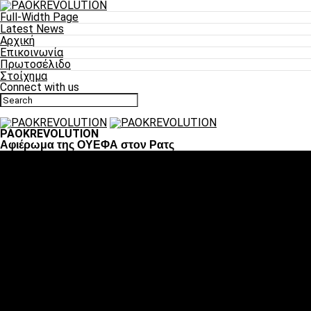
Full-Width Page
Latest News
Αρχική
Επικοινωνία
Πρωτοσέλιδο
Στοίχημα
Connect with us
PAOKREVOLUTION
Αφιέρωμα της ΟΥΕΦΑ στον Ρατς
Ποδόσφαιρο
«Πλέον έχουμε αλλάξει σαν ομάδα, παίξαμε σαν ένα»
«Το πιο σημαντικό είναι η αυτοπεποίθηση των ποδοσφαιριστώ
«Πάμε να διεκδικήσουμε την οκτάδα»
«Είναι απόλαυση να παίζεις για τον κόσμο του ΠΑΟΚ»
«Θα τα δώσουμε όλα κόντρα στη Λιόν για την οκτάδα»
Μπάσκετ
Αλλαγή ώρας με Σπόρτινγκ και Μπιλμπάο