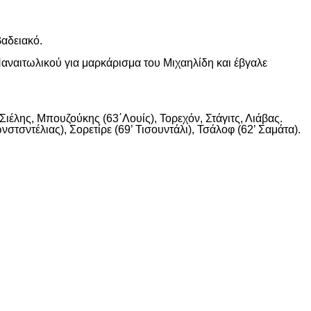
βαδειακό.
αναιτωλικού για μαρκάρισμα του Μιχαηλίδη και έβγαλε
ιέλης, Μπουζούκης (63΄Λουίς), Τορεχόν, Στάγιτς, Λιάβας.
στσντέλιας), Σορετίρε (69’ Τισουντάλι), Τσάλοφ (62’ Σαμάτα).