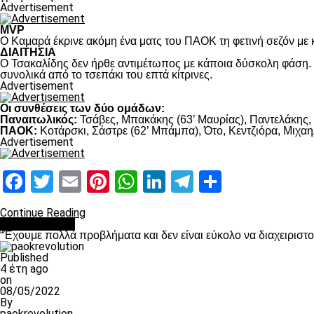
Advertisement
MVP
Ο Καμαρά έκρινε ακόμη ένα ματς του ΠΑΟΚ τη φετινή σεζόν με κ
ΔΙΑΙΤΗΣΙΑ
Ο Τσακαλίδης δεν ήρθε αντιμέτωπος με κάποια δύσκολη φάση. Κ
συνολικά από το τσεπάκι του επτά κίτρινες.
Advertisement
Οι συνθέσεις των δύο ομάδων:
Παναιτωλικός:
Τσάβες, Μπακάκης (63’ Μαυρίας), Παντελάκης, Μ
ΠΑΟΚ:
Κοτάρσκι, Σάστρε (62’ Μπάμπα), Ότο, Κεντζιόρα, Μιχαηλ
Advertisement
Facebook
Twitter
Email
Pinterest
WhatsApp
LinkedIn
Telegram
Μοιραστ
Continue Reading
πρωτοσέλιδο
“Έχουμε πολλά προβλήματα και δεν είναι εύκολο να διαχειριστ
Published
4 έτη ago
on
08/05/2022
By
paokrevolution