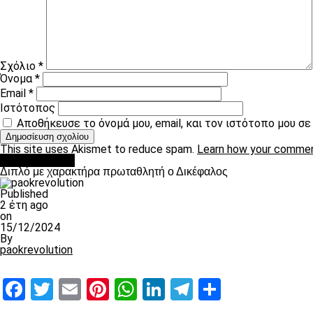
Σχόλιο
*
Όνομα
*
Email
*
Ιστότοπος
Αποθήκευσε το όνομά μου, email, και τον ιστότοπο μου σ
This site uses Akismet to reduce spam.
Learn how your commen
πρωτοσέλιδο
Διπλό με χαρακτήρα πρωταθλητή ο Δικέφαλος
Published
2 έτη ago
on
15/12/2024
By
paokrevolution
Facebook
Twitter
Email
Pinterest
WhatsApp
LinkedIn
Telegram
Μοιραστ