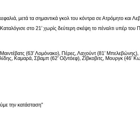
εφαλιά, μετά τα σημαντικά γκολ του κόντρα σε Ατρόμητο και Λε
αταλόγισε στο 21’ χωρίς δεύτερη σκέψη το πέναλτι υπέρ του Π
αιντέβατς (63’ Λομόνακο), Πέρες, Λαχούντ (81’ Μπελεβώνης), Σ
ίδης, Καμαρά, Σβαμπ (62’ Οζντόεφ), Ζίβκοβιτς, Μουργκ (46’ Κων
είτε
ούμε την κατάσταση”