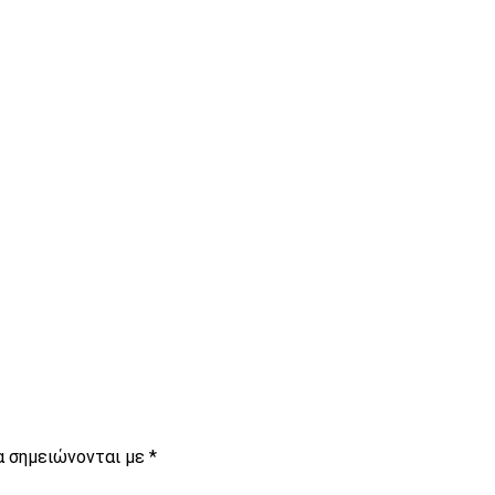
είτε
είτε
α σημειώνονται με
*