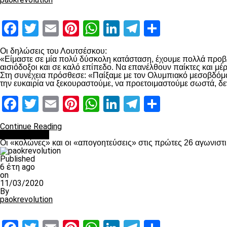
Facebook
Twitter
Email
Pinterest
WhatsApp
LinkedIn
Telegram
Μοιραστ
Οι δηλώσεις του Λουτσέσκου:
«Είμαστε σε μία πολύ δύσκολη κατάσταση, έχουμε πολλά προβλή
αισιόδοξοι και σε καλό επίπεδο. Να επανέλθουν παίκτες και μ
Στη συνέχεια πρόσθεσε: «Παίξαμε με τον Ολυμπιακό μεσοβδόμαδα
την ευκαιρία να ξεκουραστούμε, να προετοιμαστούμε σωστά, δε
Facebook
Twitter
Email
Pinterest
WhatsApp
LinkedIn
Telegram
Μοιραστ
Continue Reading
Ποδόσφαιρο
Οι «κολώνες» και οι «απογοητεύσεις» στις πρώτες 26 αγωνιστι
Published
6 έτη ago
on
11/03/2020
By
paokrevolution