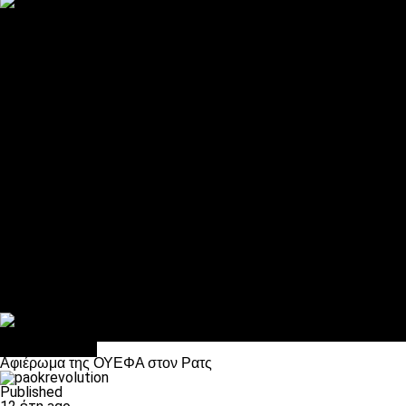
ΠΑΟΚ και τηλεοπτικά: αποκλειστικά απόφαση Σαββίδη
Αντίπαλοι
Νέα προβλήματα στην Μπέτις πριν την Τούμπα
Επίσημο «stop» στους φίλους του ΠΑΟΚ στο Αγρίνιο
Η Λιόν «σφυροκόπησε» τη Μονακό και πλησιάζει στο Champio
ΠΑΟΚ: Τι έκαναν οι αντίπαλοί του στο Europa League
Η Ριέκα διέκοψε την εγγραφή μελών ενόψει… ΠΑΟΚ
Διάφορα
Πέθανε ο μπαμπάς του Γιαννάκη, Λουκάς Μήλιος
ΣΦ ΠΑΟΚ Θύρα 4: Ανακοίνωσε οδική εκδρομή για τον αγώνα με
Κανείς δεν ξέχασε τα έξι αετόπουλα
Στο OPEN τα προκριματικά, στη NOVA τα του πρωταθλήματος
Σαν σήμερα: Οταν “έφυγε” ο Λόραντ
πρωτοσέλιδο
Αφιέρωμα της ΟΥΕΦΑ στον Ρατς
Published