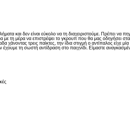
είτε
ματα και δεν είναι εύκολο να τη διαχειριστούμε. Πρέπει να πη
έρα με τη μέρα να επιστρέψει το γκρουπ που θα μας οδηγήσει σ
 χάνοντας τρεις παίκτες, την ίδια στιγμή ο αντίπαλος είχε μί
ν έχουμε τη σωστή αντίδραση στο παιχνίδι. Είμαστε αναγκασμέν
είτε
κές