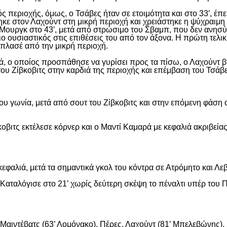
ς περιοχής, όμως, ο Τσάβες ήταν σε ετοιμότητα και στο 33′, έπε
ε στον Λαχούντ στη μικρή περιοχή και χρειάστηκε η ψύχραιμη 
Μουργκ στο 43′, μετά από στρώσιμο του Σβαμπ, που δεν ανησύ
ιο ουσιαστικός στις επιθέσεις του από τον άξονα. Η πρώτη τελι
ε πλασέ από την μικρή περιοχή.
, ο οποίος προσπάθησε να γυρίσει προς τα πίσω, ο Λαχούντ βγ
ου Ζίβκοβιτς στην καρδιά της περιοχής και επέμβαση του Τσάβ
ου γωνία, μετά από σουτ του Ζίβκοβιτς και στην επόμενη φάση ο
οβιτς εκτέλεσε κόρνερ και ο Μαντί Καμαρά με κεφαλιά ακριβείας
εφαλιά, μετά τα σημαντικά γκολ του κόντρα σε Ατρόμητο και Λε
αταλόγισε στο 21’ χωρίς δεύτερη σκέψη το πέναλτι υπέρ του Π
αιντέβατς (63’ Λομόνακο), Πέρες, Λαχούντ (81’ Μπελεβώνης), Σ