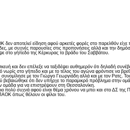
είτε
ΟΚ δεν αποτελεί είδηση αφού αρκετές φορές στο παρελθόν είχε
άδες, με συχνές παρουσίες στις προπονήσεις αλλά και την δημό
ψε στο γήπεδο της Κέρκυρας το βράδυ του Σαββάτου.
υή και δεν επέλεξε να ταξιδέψει αυθημερόν ότι δηλαδή συνέβ
ωρίς στο γήπεδο και με το τέλος του αγώνα φρόντισε να βρεθε
 συνομίλησε με τον Γιώργο Γεωργιάδη αλλά και με τον Ρατς. Το
ού βεβαιώθηκε ότι δεν υπήρχε το παραμικρό πρόβλημα στην ομά
ην ομάδα για να επιστρέψουν στη Θεσσαλονίκη.
ρα πολύ συχνά αφού είναι θέμα χρόνου να μπει και στο ΔΣ της 
 ΠΑΟΚ όπως θέλουν οι φίλοι του.
είτε