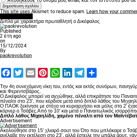
Αποθήκευσε το όνομά μου, email, και τον ιστότοπο μου σ
This site uses Akismet to reduce spam.
Learn how your commen
πρωτοσέλιδο
Διπλό με χαρακτήρα πρωταθλητή ο Δικέφαλος
Published
2 έτη ago
on
15/12/2024
By
paokrevolution
Facebook
Twitter
Email
Pinterest
WhatsApp
LinkedIn
Telegram
Μοιραστ
Την 4
η
συνεχόμενη νίκη του, εντός και εκτός συνόρων, πανηγύρ
και Φερεντσβάρος.
Ο Δικέφαλος μπορεί να αγχώθηκε, αλλά επικράτησε του Παναιτω
πέναλτι στο 23’, που κέρδισε μετά από διπλό λάθος του Μιχαηλ
Ο ΠΑΟΚ ξεκίνησε με στόχο να κυριαρχήσει και μόλις στο 2′ έχ
κόρνερ ο Τσάβες.Από το 10’ και μετά ο Παναιτωλικός ισορρόπη
Διπλό λάθος Μιχαηλίδη, χαμένο πέναλτι από τον Μαϊντέβα
Advertisement
Ακολούθησε στο 15′ χλιαρό σουτ του Ότο που μπλόκαρε ο Τσάβε
ανέλαβε την εκτέλεση στο 23’, αλλά έστειλε την μπάλα άουτ, χά