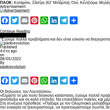
ΠΑΟΚ:
Κοτάρσκι, Σάστρε (62’ Μπάμπα), Ότο, Κεντζιόρα, Μιχαηλ
Advertisement
Facebook
Twitter
Email
Pinterest
WhatsApp
LinkedIn
Telegram
Μοιραστ
Continue Reading
πρωτοσέλιδο
“Έχουμε πολλά προβλήματα και δεν είναι εύκολο να διαχειριστ
Published
4 έτη ago
on
08/05/2022
By
paokrevolution
Facebook
Twitter
Email
Pinterest
WhatsApp
LinkedIn
Telegram
Μοιραστ
Οι δηλώσεις του Λουτσέσκου:
«Είμαστε σε μία πολύ δύσκολη κατάσταση, έχουμε πολλά προβλή
αισιόδοξοι και σε καλό επίπεδο. Να επανέλθουν παίκτες και μ
Στη συνέχεια πρόσθεσε: «Παίξαμε με τον Ολυμπιακό μεσοβδόμαδα
την ευκαιρία να ξεκουραστούμε, να προετοιμαστούμε σωστά, δε