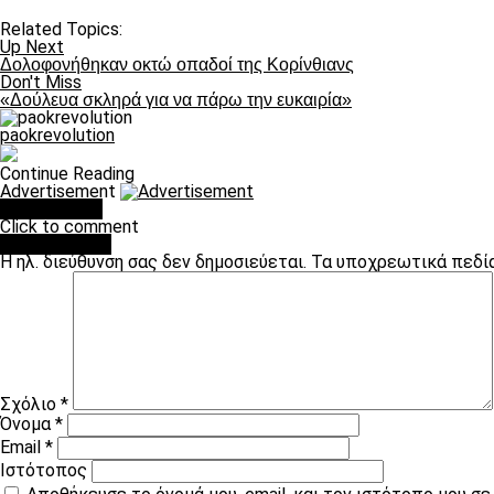
Related Topics:
Up Next
Δολοφονήθηκαν οκτώ οπαδοί της Κορίνθιανς
Don't Miss
«Δούλευα σκληρά για να πάρω την ευκαιρία»
paokrevolution
Continue Reading
Advertisement
You may like
Click to comment
Leave a Reply
Η ηλ. διεύθυνση σας δεν δημοσιεύεται.
Τα υποχρεωτικά πεδί
Σχόλιο
*
Όνομα
*
Email
*
Ιστότοπος