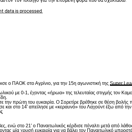
ε αυτόν τον πλοηγό για την επόμενη φορά που θα σχολιάσω.
t data is processed.
είτε
ισε ο ΠΑΟΚ στο Αγρίνιο, για την 15
η
αγωνιστική της
Super Lea
λικού με 0-1, έχοντας «ήρωα» της τελευταίας στιγμής τον Καμα
ίδη.
ασε την πρώτη του ευκαιρία. Ο Σορετίρε βρέθηκε σε θέση βολής
σε και στο 14′ απείλησε με «κεραυνό» του Λαχούντ έξω από την
τς
ς, ενώ στο 21’ ο Παναιτωλικός κέρδισε πέναλτι μετά από λάθος
νοντας μία χρυσή ευκαιρία για να βάλει τον Παναιτωλικό μπροστ