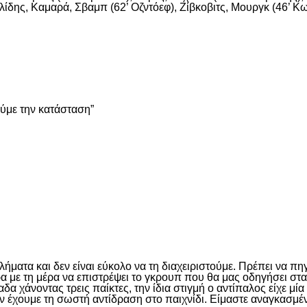
ίδης, Καμαρά, Σβαμπ (62’ Οζντόεφ), Ζίβκοβιτς, Μουργκ (46’ Κων
είτε
ούμε την κατάσταση”
είτε
ματα και δεν είναι εύκολο να τη διαχειριστούμε. Πρέπει να πη
έρα με τη μέρα να επιστρέψει το γκρουπ που θα μας οδηγήσει σ
 χάνοντας τρεις παίκτες, την ίδια στιγμή ο αντίπαλος είχε μί
ν έχουμε τη σωστή αντίδραση στο παιχνίδι. Είμαστε αναγκασμέν