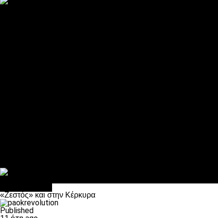
ΠΑΟΚ και τηλεοπτικά: αποκλειστικά απόφαση Σαββίδη
Αντίπαλοι
Νέα προβλήματα στην Μπέτις πριν την Τούμπα
Επίσημο «stop» στους φίλους του ΠΑΟΚ στο Αγρίνιο
Η Λιόν «σφυροκόπησε» τη Μονακό και πλησιάζει στο Champio
ΠΑΟΚ: Τι έκαναν οι αντίπαλοί του στο Europa League
Η Ριέκα διέκοψε την εγγραφή μελών ενόψει… ΠΑΟΚ
Διάφορα
Πέθανε ο μπαμπάς του Γιαννάκη, Λουκάς Μήλιος
ΣΦ ΠΑΟΚ Θύρα 4: Ανακοίνωσε οδική εκδρομή για τον αγώνα με
Κανείς δεν ξέχασε τα έξι αετόπουλα
Στο OPEN τα προκριματικά, στη NOVA τα του πρωταθλήματος
Σαν σήμερα: Οταν “έφυγε” ο Λόραντ
πρωτοσέλιδο
«Ζεστός» και στην Κέρκυρα
Published