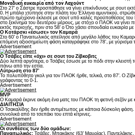
Μοναδική ευκαιρία από τον Λαχούντ
Στο 27′ ο Σάστρε προσπάθησε να γίνει επικίνδυνος με σουτ εκτό
0. Η μπάλα χτύπησε στην πλάτη του Έλληνα αμυντικού, στρώθηκ
πρώτο ημίχρονο έκλεισε με σουτ υπό καλές προϋποθέσεις του 
στο ξεκίνημα του δευτέρου μέρους, με στόχο ο ΠΑΟΚ να γίνει π
εκτός περιοχής, πριν στο 58′ ο Ότο χάσει σπουδαία ευκαιρία μ
Ο Κοτάρσκι «έσωσε» τον Καμαρά
Στο 60’ ο Παναιτωλικός απείλησε από μεγάλο λάθος του Καμαρά
επόμενη αξιοσημείωτη φάση καταγράφηκε στο 78’, με γύρισμα τ
Advertisement
Ο Τσάβες είπε «όχι» σε σουτ του Ζίβκοβιτς
Δύο λεπτά αργότερα, ο Τσάβες έσωσε με το πόδι στην κλειστή τ
πάνω από την εστία.
Λύτρωση στο 87’
Το πολυπόθητο γκολ για τον ΠΑΟΚ ήρθε, τελικά, στο 87′. Ο Ζίβκ
γράφοντας το 0-1.
Advertisement
MVP
Ο Καμαρά έκρινε ακόμη ένα ματς του ΠΑΟΚ τη φετινή σεζόν με κ
ΔΙΑΙΤΗΣΙΑ
Ο Τσακαλίδης δεν ήρθε αντιμέτωπος με κάποια δύσκολη φάση. Κ
συνολικά από το τσεπάκι του επτά κίτρινες.
Advertisement
Οι συνθέσεις των δύο ομάδων:
Παναιτωλικός:
Τσάβες, Μπακάκης (63’ Μαυρίας), Παντελάκης, Μ