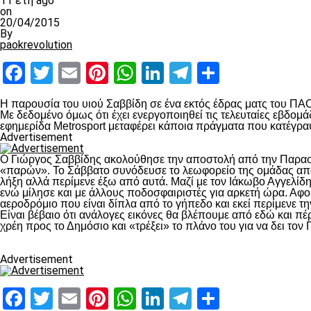
11 έτη ago
on
20/04/2015
By
paokrevolution
Facebook
Twitter
Email
Pinterest
WhatsApp
LinkedIn
Telegram
Μοιραστ
Η παρουσία του υιού Σαββίδη σε ένα εκτός έδρας ματς του ΠΑ
Με δεδομένο όμως ότι έχει ενεργοποιηθεί τις τελευταίες εβδομ
εφημερίδα Metrosport μεταφέρει κάποια πράγματα που κατέγρα
Advertisement
Ο Γιώργος Σαββίδης ακολούθησε την αποστολή από την Παρασκε
«παρών». Το Σάββατο συνόδευσε το λεωφορείο της ομάδας από ν
λήξη αλλά περίμενε έξω από αυτά. Μαζί με τον Ιάκωβο Αγγελίδη
ενώ μίλησε και με άλλους ποδοσφαιριστές για αρκετή ώρα. Αφ
αεροδρόμιο που είναι δίπλα από το γήπεδο και εκεί περίμενε τ
Είναι βέβαιο ότι ανάλογες εικόνες θα βλέπουμε από εδώ και πέ
χρέη προς το Δημόσιο και «τρέξει» το πλάνο του για να δει τον
Advertisement
Facebook
Twitter
Email
Pinterest
WhatsApp
LinkedIn
Telegram
Μοιραστ