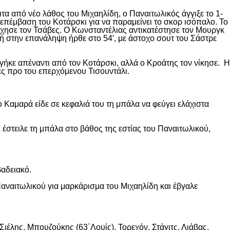
ιτα από νέο λάθος του Μιχαηλίδη, ο Παναιτωλικός άγγιξε το 1-
επέμβαση του Κοτάρσκι για να παραμείνει το σκορ ισόπαλο. Το
χησε τον Τσάβες. Ο Κωνσταντέλιας αντικατέστησε τον Μουργκ
κή στην επανάληψη ήρθε στο 54′, με άστοχο σουτ του Σάστρε
ήκε απέναντι από τον Κοτάρσκι, αλλά ο Κροάτης τον νίκησε. Η
ες προ του επερχόμενου Τισουντάλι.
 Καμαρά είδε σε κεφαλιά του τη μπάλα να φεύγει ελάχιστα
 έστειλε τη μπάλα στο βάθος της εστίας του Παναιτωλικού,
βαδειακό.
αναιτωλικού για μαρκάρισμα του Μιχαηλίδη και έβγαλε
ιέλης, Μπουζούκης (63΄Λουίς), Τορεχόν, Στάγιτς, Λιάβας.