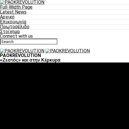
Full-Width Page
Latest News
Αρχική
Επικοινωνία
Πρωτοσέλιδο
Στοίχημα
Connect with us
PAOKREVOLUTION
«Ζεστός» και στην Κέρκυρα
Ποδόσφαιρο
«Πλέον έχουμε αλλάξει σαν ομάδα, παίξαμε σαν ένα»
«Το πιο σημαντικό είναι η αυτοπεποίθηση των ποδοσφαιριστώ
«Πάμε να διεκδικήσουμε την οκτάδα»
«Είναι απόλαυση να παίζεις για τον κόσμο του ΠΑΟΚ»
«Θα τα δώσουμε όλα κόντρα στη Λιόν για την οκτάδα»
Μπάσκετ
Αλλαγή ώρας με Σπόρτινγκ και Μπιλμπάο