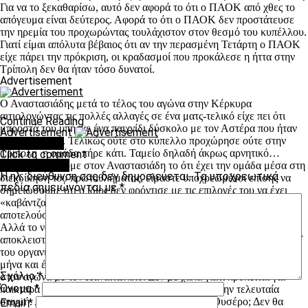
Για να το ξεκαθαρίσω, αυτό δεν αφορά το ότι ο ΠΑΟΚ από χθες το
απόγευμα είναι δεύτερος. Αφορά το ότι ο ΠΑΟΚ δεν προστάτευσε
την ηρεμία του προχωρώντας τουλάχιστον στον θεσμό του κυπέλλου.
Γιατί είμαι απόλυτα βέβαιος ότι αν την περασμένη Τετάρτη ο ΠΑΟΚ
είχε πάρει την πρόκριση, οι κραδασμοί που προκάλεσε η ήττα στην
Τρίπολη δεν θα ήταν τόσο δυνατοί.
Advertisement
Ο Αναστασιάδης μετά το τέλος του αγώνα στην Κέρκυρα
αιτιολογώντας τις πολλές αλλαγές σε ένα ματς-τελικό είχε πει ότι
Continue Reading
μπροστά του υπήρχε ένα παιχνίδι δύσκολο με τον Αστέρα που ήταν
Advertisement
πιο σημαντικό. Τελικώς ούτε στο κύπελλο προχώρησε ούτε στην
You may like
Τρίπολη η ομάδα πήρε κάτι. Ταμείο δηλαδή άκρως αρνητικό…
Click to comment
Leave a Reply
Όπως πιστώνουμε στον Αναστασιάδη το ότι έχει την ομάδα μέσα στη
Η ηλ. διεύθυνση σας δεν δημοσιεύεται.
Τα υποχρεωτικά
διεκδίκηση του πρωταθλήματος, είμαστε υποχρεωμένοι επίσης να
πεδία σημειώνονται με
*
σημειώσουμε ότι ο ίδιος δεν φρόντισε με τις επιλογές του να έχει
«καβάντζα» τον στόχο του κυπέλλου που θα το ξαναγράψω και πάλι
αποτελούσε ΜΕΓΑΛΟ στόχο για τον ΠΑΟΚ και όχι βαρίδιο φέτος.
Αλλά το να αλλάξουν τα πράγματα στην ομάδα δεν αφορά
αποκλειστικά τον Αναστασιάδη. Είναι ευθύνη και υποχρέωση ΟΛΟΥ
του οργανισμού που είναι στον ΠΑΟΚ. Είμαστε πλέον στις 12 του
μήνα και έχει γίνει η μεταγραφή του Νομπόα που θα είναι έτοιμος
Σχόλιο
*
στον αγώνα με τον Παναιτωλικό. Δεν με χαλά γιατί πρόκειται για
Όνομα
*
παικταρά και ο ΠΑΟΚ όφειλε να περιμένει μέχρι την τελευταία
στιγμή. Αλλά δε θα μπορούσε να είχε ΗΔΗ τον Ουσέρο; Δεν θα
Email
*