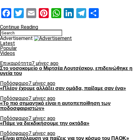
Facebook
Twitter
Email
Pinterest
WhatsApp
LinkedIn
Telegram
Μοιραστ
Continue Reading
Advertisement
Latest
Popular
Videos
Επικαιρότητα
7 μήνες ago
Στο νοσοκομείο ο Μιρτσέα Λουτσέσκου, επιδεινώθηκε η
υγεία του
Ποδόσφαιρο
7 μήνες ago
«Πλέον έχουμε αλλάξει σαν ομάδα, παίξαμε σαν ένα»
Ποδόσφαιρο
7 μήνες ago
«Το πιο σημαντικό είναι η αυτοπεποίθηση των
ποδοσφαιριστών»
Ποδόσφαιρο
7 μήνες ago
«Πάμε να διεκδικήσουμε την οκτάδα»
Ποδόσφαιρο
7 μήνες ago
«Είναι απόλαυση να παίζεις για τον κόσμο του ΠΑΟΚ»