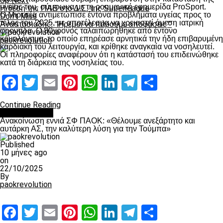
Up Next
υγείας του, σύμφωνα με τη ρουμανική εφημερίδα ProSport.
Η θέση της ΠΑΕ στο Δ.Σ. της Superleague
Ο Μιρτσέα αντιμετώπισε έντονα προβλήματα υγείας προς το
Don't Miss
τέλος του 2025, με αποτέλεσμα να χρειαστεί άμεση ιατρική
Αναστασιάδης: “Ήρεμοι να πάρουμε αποφάσεις””
φροντίδα. Ο 80χρονος ταλαιπωρήθηκε από έντονο
κρυολόγημα, το οποίο επηρέασε αρνητικά την ήδη επιβαρυμένη
paokrevolution
καρδιακή του λειτουργία, και κρίθηκε αναγκαία να νοσηλευτεί.
Οι πληροφορίες αναφέρουν ότι η κατάστασή του επιδεινώθηκε
κατά τη διάρκεια της νοσηλείας του.
Facebook
Twitter
Email
Pinterest
WhatsApp
LinkedIn
Telegram
Μοιραστ
Continue Reading
Επικαιρότητα
Ανακοίνωση εννιά ΣΦ ΠΑΟΚ: «Θέλουμε ανεξάρτητο και
αυτάρκη ΑΣ, την καλύτερη λύση για την Τούμπα»
Published
10 μήνες ago
on
22/10/2025
By
paokrevolution
Facebook
Twitter
Email
Pinterest
WhatsApp
LinkedIn
Telegram
Μοιραστ