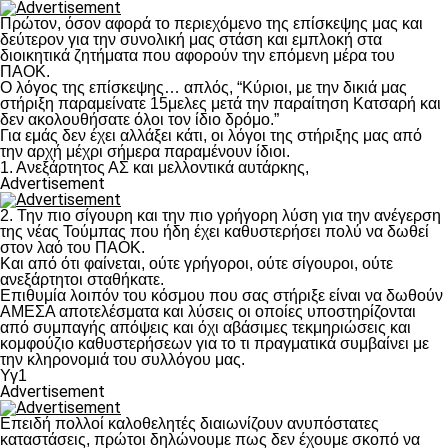
Πρώτον, όσον αφορά το περιεχόμενο της επίσκεψης μας και
δεύτερον για την συνολική μας στάση και εμπλοκή στα
διοικητικά ζητήματα που αφορούν την επόμενη μέρα του
ΠΑΟΚ.
Ο λόγος της επίσκεψης… απλός, “Κύριοι, με την δικιά μας
στήριξη παραμείνατε 15μελες μετά την παραίτηση Κατσαρή και
δεν ακολουθήσατε όλοι τον ίδιο δρόμο.”
Για εμάς δεν έχει αλλάξει κάτι, οι λόγοι της στήριξης μας από
την αρχή μέχρι σήμερα παραμένουν ίδιοι.
1. Ανεξάρτητος ΑΣ και μελλοντικά αυτάρκης,
Advertisement
2. Την πιο σίγουρη και την πιο γρήγορη λύση για την ανέγερση
της νέας Τούμπας που ήδη έχει καθυστερήσει πολύ να δωθεί
στον λαό του ΠΑΟΚ.
Και από ότι φαίνεται, ούτε γρήγοροι, ούτε σίγουροι, ούτε
ανεξάρτητοι σταθήκατε.
Επιθυμία λοιπόν του κόσμου που σας στήριξε είναι να δωθούν
ΑΜΕΣΑ αποτελέσματα και λύσεις οι οποίες υποστηρίζονται
από συμπαγής απόψεις και όχι αβάσιμες τεκμηριώσεις και
κομφούζιο καθυστερήσεων για το τι πραγματικά συμβαίνει με
την κληρονομιά του συλλόγου μας.
Υγ1
Advertisement
Επειδή πολλοί καλοθελητές διαιωνίζουν ανυπόστατες
καταστάσεις, πρώτοι δηλώνουμε πως δεν έχουμε σκοπό να