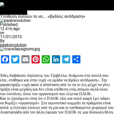
Στο OPEN τα προκριματικά, στη NOVA τα του πρωταθλήματος
Σαν σήμερα: Οταν “έφυγε” ο Λόραντ
Επικαιρότητα
Υπόθεση πολλών το να… «βγάλεις αντίδραση»
Published
12 έτη ago
on
11/01/2015
By
paokrevolution
Facebook
Twitter
Email
Pinterest
WhatsApp
LinkedIn
Telegram
Μοιραστ
Χθες διαβάσατε δηλώσεις του Τζαβέλλα. Ανάμεσα στα πολλά που
είπε, στάθηκα και στην ευχή «η ομάδα να βγάλει αντίδραση». Την
χαρακτηρίζω ευχή αφού η απόσταση από το να το λες μέχρι να γίνει
πράξη είναι μεγάλη και δεν είναι υπόθεση ενός ατόμου αλλά όλου
του συνόλου, όλου του οργανισμού που λέγεται ΠΑΟΚ.
Και το ζητούμενο είναι ότι ο ΠΑΟΚ εδώ και πολύ καιρό έχει πάψει
να θυμίζει «οργανισμό». Στο αγωνιστικό κομμάτι τα πράγματα είναι
απλά: η έλλειψη λύσεων από τη μια και οι λανθασμένοι χειρισμοί του
Αναστασιάδη από την άλλη έφεραν τον ΠΑΟΚ σε μια δύσκολη θέση.