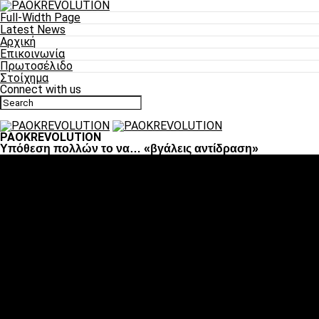
Full-Width Page
Latest News
Αρχική
Επικοινωνία
Πρωτοσέλιδο
Στοίχημα
Connect with us
PAOKREVOLUTION
Υπόθεση πολλών το να… «βγάλεις αντίδραση»
Ποδόσφαιρο
«Πλέον έχουμε αλλάξει σαν ομάδα, παίξαμε σαν ένα»
«Το πιο σημαντικό είναι η αυτοπεποίθηση των
ποδοσφαιριστών»
«Πάμε να διεκδικήσουμε την οκτάδα»
«Είναι απόλαυση να παίζεις για τον κόσμο του ΠΑΟΚ»
«Θα τα δώσουμε όλα κόντρα στη Λιόν για την οκτάδα»
Μπάσκετ