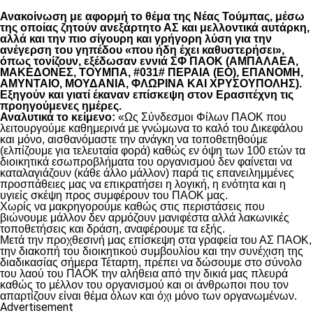
Ανακοίνωση με αφορμή το θέμα της Νέας Τούμπας, μέσω
της οποίας ζητούν ανεξάρτητο ΑΣ και μελλοντικά αυτάρκη,
αλλά και την πιο σίγουρη και γρήγορη λύση για την
ανέγερση του γηπέδου «που ήδη έχει καθυστερήσει»,
όπως τονίζουν, εξέδωσαν εννιά ΣΦ ΠΑΟΚ (ΑΜΠΑΛΑΕΑ,
ΜΑΚΕΔΟΝΕΣ, ΤΟΥΜΠΑ, #031# ΠΕΡΑΙΑ (ΕΟ), ΕΠΑΝΟΜΗ,
ΑΜΥΝΤΑΙΟ, ΜΟΥΔΑΝΙΑ, ΦΛΩΡΙΝΑ ΚΑΙ ΧΡΥΣΟΥΠΟΛΗΣ).
Εξηγούν και γιατί έκαναν επίσκεψη στον Ερασιτέχνη τις
προηγούμενες ημέρες.
Αναλυτικά το κείμενο:
«Ως Σύνδεσμοι Φίλων ΠΑΟΚ που
λειτουργούμε καθημερινά με γνώμωνα το καλό του Δικεφάλου
και μόνο, αισθανόμαστε την ανάγκη να τοποθετηθούμε
(ελπίζουμε για τελευταία φορά) καθώς εν όψη των 100 ετών τα
διοικητικά εσωπροβλήματα του οργανισμού δεν φαίνεται να
καταλαγιάζουν (κάθε άλλο μάλλον) παρά τις επανειλημμένες
προσπάθειες μας να επικρατήσει η λογική, η ενότητα και η
υγιείς σκέψη προς συμφέρουν του ΠΑΟΚ μας.
Χωρίς να μακρηγορούμε καθώς στις περιστάσεις που
βιώνουμε μάλλον δεν αρμόζουν μανιφέστα αλλά λακωνικές
τοποθετήσεις και δράση, αναφέρουμε τα εξής.
Μετά την προχθεσινή μας επίσκεψη στα γραφεία του ΑΣ ΠΑΟΚ,
την διακοπή του διοικητικού συμβουλίου και την συνέχιση της
διαδικασίας σήμερα Τέταρτη, πρέπει να δώσουμε στο σύνολο
του λαού του ΠΑΟΚ την αλήθεια από την δικιά μας πλευρά
καθώς το μέλλον του οργανισμού και οι άνθρωποι που τον
απαρτίζουν είναι θέμα όλων και όχι μόνο των οργανωμένων.
Advertisement