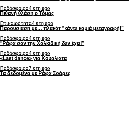
Ποδόσφαιρο
4 έτη ago
Πιθανή θλάση ο Τόμας
Επικαιρότητα
4 έτη ago
Παρουσίαση με… πλακάτ “κάντε καμιά μεταγραφή!”
Ποδόσφαιρο
4 έτη ago
“Ράφα σαν την Χαλκιδική δεν έχει!”
Ποδόσφαιρο
4 έτη ago
«Last dance» για Κουαλιάτα
Ποδόσφαιρο
7 έτη ago
Τα δεδομένα με Ράφα Σοάρες