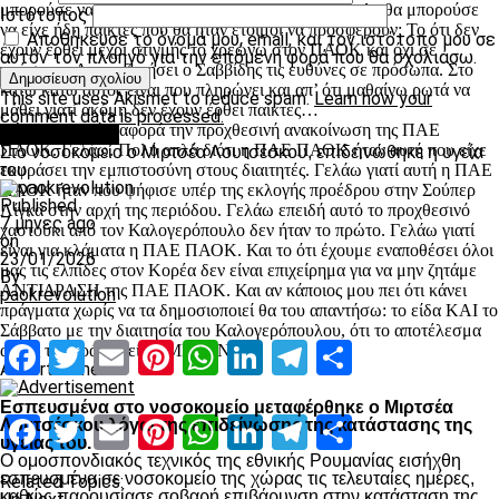
μπορούσε να είχε ήδη ΚΕΝΤΡΙΚΟ ΑΜΥΝΤΙΚΟ; Δε θα μπορούσε
Ιστότοπος
να είχε ήδη παίκτες που θα ήταν έτοιμοι να προσφέρουν; Το ότι δεν
Αποθήκευσε το όνομά μου, email, και τον ιστότοπο μου σε
έχουν έρθει μέχρι στιγμής το χρεώνω στον ΠΑΟΚ και όχι σε
αυτόν τον πλοηγό για την επόμενη φορά που θα σχολιάσω.
πρόσωπα. Ας αναζητήσει ο Σαββίδης τις ευθύνες σε πρόσωπα. Στο
κάτω κάτω αυτός είναι που πληρώνει και απ’ ότι μαθαίνω ρωτά να
This site uses Akismet to reduce spam.
Learn how your
μάθει γιατί ακόμη δεν έχουν έρθει παίκτες…
comment data is processed.
Τώρα και σε ότι αφορά την προχθεσινή ανακοίνωση της ΠΑΕ
Επικαιρότητα
ΠΑΟΚ. Γελάω. Πολύ απλά διότι η ΠΑΕ ΠΑΟΚ ήταν αυτή που είχε
Στο νοσοκομείο ο Μιρτσέα Λουτσέσκου, επιδεινώθηκε η υγεία
εκφράσει την εμπιστοσύνη στους διαιτητές. Γελάω γιατί αυτή η ΠΑΕ
του
ΠΑΟΚ ήταν που ψήφισε υπέρ της εκλογής προέδρου στην Σούπερ
Published
Λίγκα στην αρχή της περιόδου. Γελάω επειδή αυτό το προχθεσινό
7 μήνες ago
χαστούκι από τον Καλογερόπουλο δεν ήταν το πρώτο. Γελάω γιατί
on
είναι για κλάματα η ΠΑΕ ΠΑΟΚ. Και το ότι έχουμε εναποθέσει όλοι
23/01/2026
μας τις ελπίδες στον Κορέα δεν είναι επιχείρημα για να μην ζητάμε
By
ΑΝΤΙΔΡΑΣΗ της ΠΑΕ ΠΑΟΚ. Και αν κάποιος μου πει ότι κάνει
paokrevolution
πράγματα χωρίς να τα δημοσιοποιεί θα του απαντήσω: το είδα ΚΑΙ το
Σάββατο με την διαιτησία του Καλογερόπουλου, ότι το αποτέλεσμα
Facebook
Twitter
Email
Pinterest
WhatsApp
LinkedIn
Telegram
Μοιραστ
αυτής της δράσης είναι ΜΗΔΕΝ.
Advertisement
Εσπευσμένα στο νοσοκομείο μεταφέρθηκε ο Μιρτσέα
Facebook
Twitter
Email
Pinterest
WhatsApp
LinkedIn
Telegram
Μοιραστ
Λουτσέσκου λόγω της επιδείνωσης της κατάστασης της
υγείας του.
Ο ομοσπονδιακός τεχνικός της εθνικής Ρουμανίας εισήχθη
εσπευσμένα σε νοσοκομείο της χώρας τις τελευταίες ημέρες,
Related Topics:
καθώς παρουσίασε σοβαρή επιβάρυνση στην κατάσταση της