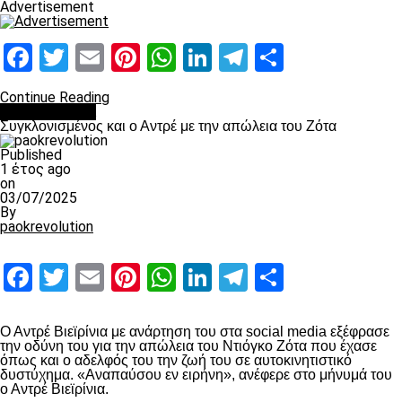
Advertisement
Facebook
Twitter
Email
Pinterest
WhatsApp
LinkedIn
Telegram
Μοιραστ
Continue Reading
Επικαιρότητα
Συγκλονισμένος και ο Αντρέ με την απώλεια του Ζότα
Published
1 έτος ago
on
03/07/2025
By
paokrevolution
Facebook
Twitter
Email
Pinterest
WhatsApp
LinkedIn
Telegram
Μοιραστ
Ο Αντρέ Βιεϊρίνια με ανάρτηση του στα social media εξέφρασε
την οδύνη του για την απώλεια του Ντιόγκο Ζότα που έχασε
όπως και ο αδελφός του την ζωή του σε αυτοκινητιστικό
δυστύχημα. «Αναπαύσου εν ειρήνη», ανέφερε στο μήνυμά του
ο Αντρέ Βιεϊρίνια.