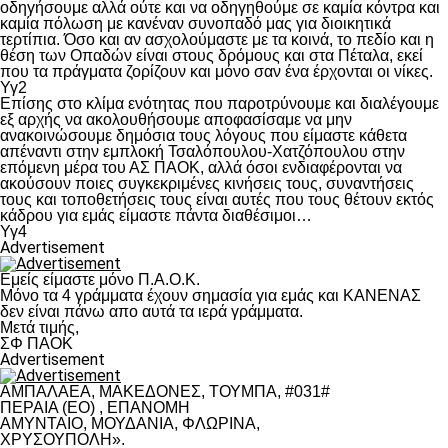
οδηγήσουμε αλλά ούτε και να οδηγηθούμε σε καμία κόντρα και
καμία πόλωση με κανέναν συνοπαδό μας για διοικητικά
τερτίπια. Όσο και αν ασχολούμαστε με τα κοινά, το πεδίο και η
θέση των Οπαδών είναι στους δρόμους και στα Πέταλα, εκεί
που τα πράγματα ζορίζουν και μόνο σαν ένα έρχονται οι νίκες.
Υγ2
Επίσης στο κλίμα ενότητας που παροτρύνουμε και διαλέγουμε
εξ αρχής να ακολουθήσουμε αποφασίσαμε να μην
ανακοινώσουμε δημόσια τους λόγους που είμαστε κάθετα
απέναντι στην εμπλοκή Τσαλόπουλου-Χατζόπουλου στην
επόμενη μέρα του ΑΣ ΠΑΟΚ, αλλά όσοι ενδιαφέρονται να
ακούσουν ποιες συγκεκριμένες κινήσεις τους, συναντήσεις
τους και τοποθετήσεις τους είναι αυτές που τους θέτουν εκτός
κάδρου για εμάς είμαστε πάντα διαθέσιμοι…
Υγ4
Advertisement
Εμείς είμαστε μόνο Π.Α.Ο.Κ.
Μόνο τα 4 γράμματα έχουν σημασία για εμάς και ΚΑΝΕΝΑΣ
δεν είναι πάνω απο αυτά τα ιερά γράμματα.
Μετά τιμής,
ΣΦ ΠΑΟΚ
Advertisement
ΑΜΠΑΛΑΕΑ, ΜΑΚΕΔΟΝΕΣ, ΤΟΥΜΠΑ, #031#
ΠΕΡΑΙΑ (ΕΟ) , ΕΠΑΝΟΜΗ
ΑΜΥΝΤΑΙΟ, ΜΟΥΔΑΝΙΑ, ΦΛΩΡΙΝΑ,
ΧΡΥΣΟΥΠΟΛΗ».