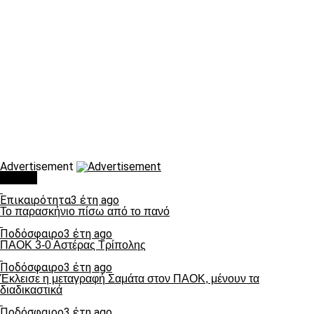
Advertisement
Τάσεις
Επικαιρότητα
3 έτη ago
Το παρασκήνιο πίσω από το πανό
Ποδόσφαιρο
3 έτη ago
ΠΑΟΚ 3-0 Αστέρας Τρίπολης
Ποδόσφαιρο
3 έτη ago
Έκλεισε η μεταγραφή Σαμάτα στον ΠΑΟΚ, μένουν τα
διαδικαστικά
Ποδόσφαιρο
3 έτη ago