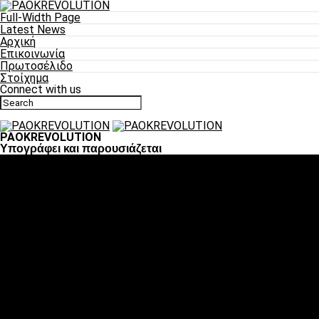
Full-Width Page
Latest News
Αρχική
Επικοινωνία
Πρωτοσέλιδο
Στοίχημα
Connect with us
PAOKREVOLUTION
Υπογράφει και παρουσιάζεται
Ποδόσφαιρο
«Πλέον έχουμε αλλάξει σαν ομάδα, παίξαμε σαν ένα»
«Το πιο σημαντικό είναι η αυτοπεποίθηση των
ποδοσφαιριστών»
«Πάμε να διεκδικήσουμε την οκτάδα»
«Είναι απόλαυση να παίζεις για τον κόσμο του ΠΑΟΚ»
«Θα τα δώσουμε όλα κόντρα στη Λιόν για την οκτάδα»
Μπάσκετ