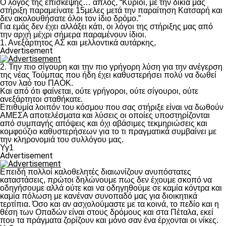
Ο λόγος της επίσκεψης… απλός, “Κύριοι, με την δικιά μας
στήριξη παραμείνατε 15μελες μετά την παραίτηση Κατσαρή και
δεν ακολουθήσατε όλοι τον ίδιο δρόμο.”
Για εμάς δεν έχει αλλάξει κάτι, οι λόγοι της στήριξης μας από
την αρχή μέχρι σήμερα παραμένουν ίδιοι.
1. Ανεξάρτητος ΑΣ και μελλοντικά αυτάρκης,
Advertisement
2. Την πιο σίγουρη και την πιο γρήγορη λύση για την ανέγερση
της νέας Τούμπας που ήδη έχει καθυστερήσει πολύ να δωθεί
στον λαό του ΠΑΟΚ.
Και από ότι φαίνεται, ούτε γρήγοροι, ούτε σίγουροι, ούτε
ανεξάρτητοι σταθήκατε.
Επιθυμία λοιπόν του κόσμου που σας στήριξε είναι να δωθούν
ΑΜΕΣΑ αποτελέσματα και λύσεις οι οποίες υποστηρίζονται
από συμπαγής απόψεις και όχι αβάσιμες τεκμηριώσεις και
κομφούζιο καθυστερήσεων για το τι πραγματικά συμβαίνει με
την κληρονομιά του συλλόγου μας.
Υγ1
Advertisement
Επειδή πολλοί καλοθελητές διαιωνίζουν ανυπόστατες
καταστάσεις, πρώτοι δηλώνουμε πως δεν έχουμε σκοπό να
οδηγήσουμε αλλά ούτε και να οδηγηθούμε σε καμία κόντρα και
καμία πόλωση με κανέναν συνοπαδό μας για διοικητικά
τερτίπια. Όσο και αν ασχολούμαστε με τα κοινά, το πεδίο και η
θέση των Οπαδών είναι στους δρόμους και στα Πέταλα, εκεί
που τα πράγματα ζορίζουν και μόνο σαν ένα έρχονται οι νίκες.