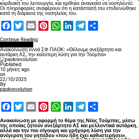
καρδιακή του λειτουργία, και κρίθηκε αναγκαία να νοσηλευτεί.
Οι πληροφορίες αναφέρουν ότι η κατάστασή του επιδεινώθηκε
κατά τη διάρκεια της νοσηλείας του.
Facebook
Twitter
Email
Pinterest
WhatsApp
LinkedIn
Telegram
Μοιραστ
Continue Reading
Επικαιρότητα
Ανακοίνωση εννιά ΣΦ ΠΑΟΚ: «Θέλουμε ανεξάρτητο και
αυτάρκη ΑΣ, την καλύτερη λύση για την Τούμπα»
Published
10 μήνες ago
on
22/10/2025
By
paokrevolution
Facebook
Twitter
Email
Pinterest
WhatsApp
LinkedIn
Telegram
Μοιραστ
Ανακοίνωση με αφορμή το θέμα της Νέας Τούμπας, μέσω
της οποίας ζητούν ανεξάρτητο ΑΣ και μελλοντικά αυτάρκη,
αλλά και την πιο σίγουρη και γρήγορη λύση για την
ανέγερση του γηπέδου «που ήδη έχει καθυστερήσει»,