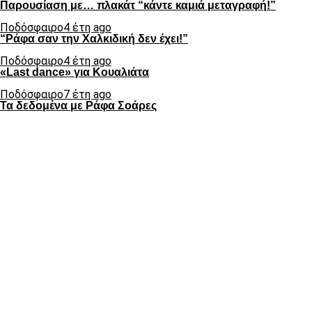
Παρουσίαση με… πλακάτ “κάντε καμιά μεταγραφή!”
Ποδόσφαιρο
4 έτη ago
“Ράφα σαν την Χαλκιδική δεν έχει!”
Ποδόσφαιρο
4 έτη ago
«Last dance» για Κουαλιάτα
Ποδόσφαιρο
7 έτη ago
Τα δεδομένα με Ράφα Σοάρες