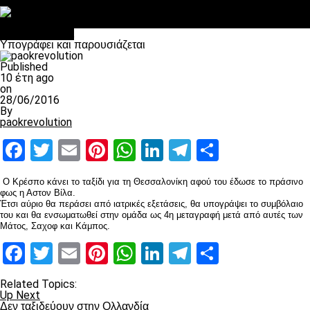
Στο OPEN τα προκριματικά, στη NOVA τα του πρωταθλήματος
Σαν σήμερα: Οταν “έφυγε” ο Λόραντ
Επικαιρότητα
Υπογράφει και παρουσιάζεται
Published
10 έτη ago
on
28/06/2016
By
paokrevolution
Facebook
Twitter
Email
Pinterest
WhatsApp
LinkedIn
Telegram
Μοιραστ
Ο Κρέσπο κάνει το ταξίδι για τη Θεσσαλονίκη αφού του έδωσε το πράσινο
φως η Αστον Βίλα.
Έτσι αύριο θα περάσει από ιατρικές εξετάσεις, θα υπογράψει το συμβόλαιο
του και θα ενσωματωθεί στην ομάδα ως 4η μεταγραφή μετά από αυτές των
Μάτος, Σαχοφ και Κάμπος.
Facebook
Twitter
Email
Pinterest
WhatsApp
LinkedIn
Telegram
Μοιραστ
Related Topics:
Up Next
Δεν ταξιδεύουν στην Ολλανδία