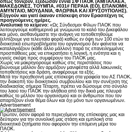
όπως τονίζουν, εξέδωσαν εννιά ΣΦ ΠΑΟΚ (ΑΜΠΑΛΑΕΑ,
ΜΑΚΕΔΟΝΕΣ, ΤΟΥΜΠΑ, #031# ΠΕΡΑΙΑ (ΕΟ), ΕΠΑΝΟΜΗ,
ΑΜΥΝΤΑΙΟ, ΜΟΥΔΑΝΙΑ, ΦΛΩΡΙΝΑ ΚΑΙ ΧΡΥΣΟΥΠΟΛΗΣ).
Εξηγούν και γιατί έκαναν επίσκεψη στον Ερασιτέχνη τις
προηγούμενες ημέρες.
Αναλυτικά το κείμενο:
«Ως Σύνδεσμοι Φίλων ΠΑΟΚ που
λειτουργούμε καθημερινά με γνώμωνα το καλό του Δικεφάλου
και μόνο, αισθανόμαστε την ανάγκη να τοποθετηθούμε
(ελπίζουμε για τελευταία φορά) καθώς εν όψη των 100 ετών τα
διοικητικά εσωπροβλήματα του οργανισμού δεν φαίνεται να
καταλαγιάζουν (κάθε άλλο μάλλον) παρά τις επανειλημμένες
προσπάθειες μας να επικρατήσει η λογική, η ενότητα και η
υγιείς σκέψη προς συμφέρουν του ΠΑΟΚ μας.
Χωρίς να μακρηγορούμε καθώς στις περιστάσεις που
βιώνουμε μάλλον δεν αρμόζουν μανιφέστα αλλά λακωνικές
τοποθετήσεις και δράση, αναφέρουμε τα εξής.
Μετά την προχθεσινή μας επίσκεψη στα γραφεία του ΑΣ ΠΑΟΚ,
την διακοπή του διοικητικού συμβουλίου και την συνέχιση της
διαδικασίας σήμερα Τέταρτη, πρέπει να δώσουμε στο σύνολο
του λαού του ΠΑΟΚ την αλήθεια από την δικιά μας πλευρά
καθώς το μέλλον του οργανισμού και οι άνθρωποι που τον
απαρτίζουν είναι θέμα όλων και όχι μόνο των οργανωμένων.
Advertisement
Πρώτον, όσον αφορά το περιεχόμενο της επίσκεψης μας και
δεύτερον για την συνολική μας στάση και εμπλοκή στα
διοικητικά ζητήματα που αφορούν την επόμενη μέρα του
ΠΑΟΚ.