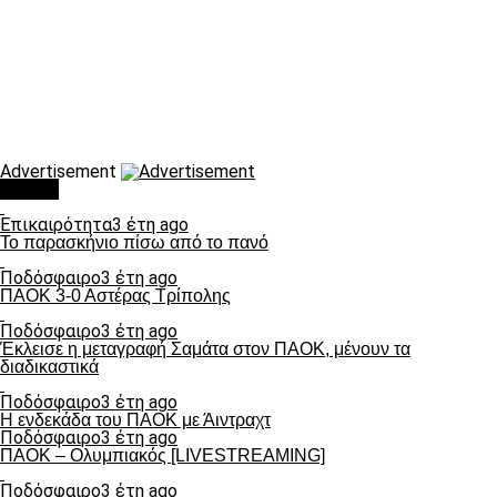
Advertisement
Τάσεις
Επικαιρότητα
3 έτη ago
Το παρασκήνιο πίσω από το πανό
Ποδόσφαιρο
3 έτη ago
ΠΑΟΚ 3-0 Αστέρας Τρίπολης
Ποδόσφαιρο
3 έτη ago
Έκλεισε η μεταγραφή Σαμάτα στον ΠΑΟΚ, μένουν τα
διαδικαστικά
Ποδόσφαιρο
3 έτη ago
Η ενδεκάδα του ΠΑΟΚ με Άιντραχτ
Ποδόσφαιρο
3 έτη ago
ΠΑΟΚ – Ολυμπιακός [LIVESTREAMING]
Ποδόσφαιρο
3 έτη ago