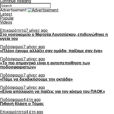
Continue Reading
Advertisement
Latest
Popular
Videos
Επικαιρότητα
7 μήνες ago
Στο νοσοκομείο ο Μιρτσέα Λουτσέσκου, επιδεινώθηκε η
υγεία του
Ποδόσφαιρο
7 μήνες ago
«Πλέον έχουμε αλλάξει σαν ομάδα, παίξαμε σαν ένα»
Ποδόσφαιρο
7 μήνες ago
«Το πιο σημαντικό είναι η αυτοπεποίθηση των
ποδοσφαιριστών»
Ποδόσφαιρο
7 μήνες ago
«Πάμε να διεκδικήσουμε την οκτάδα»
Ποδόσφαιρο
7 μήνες ago
«Είναι απόλαυση να παίζεις για τον κόσμο του ΠΑΟΚ»
Ποδόσφαιρο
4 έτη ago
Πιθανή θλάση ο Τόμας
Επικαιρότητα
4 έτη ago