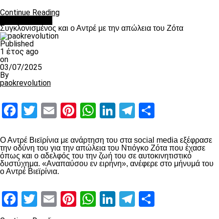
Continue Reading
Επικαιρότητα
Συγκλονισμένος και ο Αντρέ με την απώλεια του Ζότα
Published
1 έτος ago
on
03/07/2025
By
paokrevolution
Facebook
Twitter
Email
Pinterest
WhatsApp
LinkedIn
Telegram
Μοιραστ
Ο Αντρέ Βιεϊρίνια με ανάρτηση του στα social media εξέφρασε
την οδύνη του για την απώλεια του Ντιόγκο Ζότα που έχασε
όπως και ο αδελφός του την ζωή του σε αυτοκινητιστικό
δυστύχημα. «Αναπαύσου εν ειρήνη», ανέφερε στο μήνυμά του
ο Αντρέ Βιεϊρίνια.
Facebook
Twitter
Email
Pinterest
WhatsApp
LinkedIn
Telegram
Μοιραστ