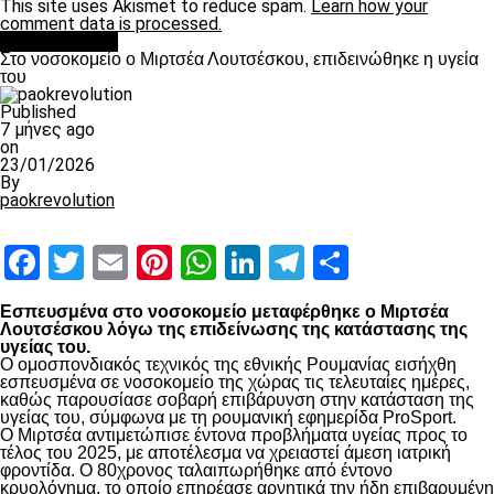
This site uses Akismet to reduce spam.
Learn how your
comment data is processed.
Επικαιρότητα
Στο νοσοκομείο ο Μιρτσέα Λουτσέσκου, επιδεινώθηκε η υγεία
του
Published
7 μήνες ago
on
23/01/2026
By
paokrevolution
Facebook
Twitter
Email
Pinterest
WhatsApp
LinkedIn
Telegram
Μοιραστ
Εσπευσμένα στο νοσοκομείο μεταφέρθηκε ο Μιρτσέα
Λουτσέσκου λόγω της επιδείνωσης της κατάστασης της
υγείας του.
Ο ομοσπονδιακός τεχνικός της εθνικής Ρουμανίας εισήχθη
εσπευσμένα σε νοσοκομείο της χώρας τις τελευταίες ημέρες,
καθώς παρουσίασε σοβαρή επιβάρυνση στην κατάσταση της
υγείας του, σύμφωνα με τη ρουμανική εφημερίδα ProSport.
Ο Μιρτσέα αντιμετώπισε έντονα προβλήματα υγείας προς το
τέλος του 2025, με αποτέλεσμα να χρειαστεί άμεση ιατρική
φροντίδα. Ο 80χρονος ταλαιπωρήθηκε από έντονο
κρυολόγημα, το οποίο επηρέασε αρνητικά την ήδη επιβαρυμένη