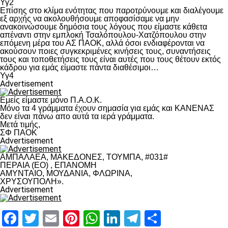
Υγ2
Επίσης στο κλίμα ενότητας που παροτρύνουμε και διαλέγουμε
εξ αρχής να ακολουθήσουμε αποφασίσαμε να μην
ανακοινώσουμε δημόσια τους λόγους που είμαστε κάθετα
απέναντι στην εμπλοκή Τσαλόπουλου-Χατζόπουλου στην
επόμενη μέρα του ΑΣ ΠΑΟΚ, αλλά όσοι ενδιαφέρονται να
ακούσουν ποιες συγκεκριμένες κινήσεις τους, συναντήσεις
τους και τοποθετήσεις τους είναι αυτές που τους θέτουν εκτός
κάδρου για εμάς είμαστε πάντα διαθέσιμοι…
Υγ4
Advertisement
Εμείς είμαστε μόνο Π.Α.Ο.Κ.
Μόνο τα 4 γράμματα έχουν σημασία για εμάς και ΚΑΝΕΝΑΣ
δεν είναι πάνω απο αυτά τα ιερά γράμματα.
Μετά τιμής,
ΣΦ ΠΑΟΚ
Advertisement
ΑΜΠΑΛΑΕΑ, ΜΑΚΕΔΟΝΕΣ, ΤΟΥΜΠΑ, #031#
ΠΕΡΑΙΑ (ΕΟ) , ΕΠΑΝΟΜΗ
ΑΜΥΝΤΑΙΟ, ΜΟΥΔΑΝΙΑ, ΦΛΩΡΙΝΑ,
ΧΡΥΣΟΥΠΟΛΗ».
Advertisement
Facebook
Twitter
Email
Pinterest
WhatsApp
LinkedIn
Telegram
Μοιραστ