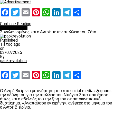
Facebook
Twitter
Email
Pinterest
WhatsApp
LinkedIn
Telegram
Μοιραστ
Continue Reading
Επικαιρότητα
Συγκλονισμένος και ο Αντρέ με την απώλεια του Ζότα
Published
1 έτος ago
on
03/07/2025
By
paokrevolution
Facebook
Twitter
Email
Pinterest
WhatsApp
LinkedIn
Telegram
Μοιραστ
Ο Αντρέ Βιεϊρίνια με ανάρτηση του στα social media εξέφρασε
την οδύνη του για την απώλεια του Ντιόγκο Ζότα που έχασε
όπως και ο αδελφός του την ζωή του σε αυτοκινητιστικό
δυστύχημα. «Αναπαύσου εν ειρήνη», ανέφερε στο μήνυμά του
ο Αντρέ Βιεϊρίνια.