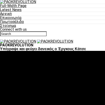
Full-Width Page
Latest News
Αρχική
Επικοινωνία
Πρωτοσέλιδο
Στοίχημα
Connect with us
PAOKREVOLUTION
Υπέγραψε και φεύγει δανεικός ο Έργκους Κάτσε
Ποδόσφαιρο
«Πλέον έχουμε αλλάξει σαν ομάδα, παίξαμε σαν ένα»
«Το πιο σημαντικό είναι η αυτοπεποίθηση των
ποδοσφαιριστών»
«Πάμε να διεκδικήσουμε την οκτάδα»
«Είναι απόλαυση να παίζεις για τον κόσμο του ΠΑΟΚ»
«Θα τα δώσουμε όλα κόντρα στη Λιόν για την οκτάδα»
Μπάσκετ