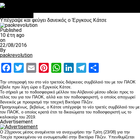
Στο OPEN τα προκριματικά, στη NOVA τα του πρωταθλήματος
Σαν σήμερα: Οταν “έφυγε” ο Λόραντ
Επικαιρότητα
Υπέγραψε και φεύγει δανεικός ο Έργκους Κάτσε
Published
10 έτη ago
on
22/08/2016
By
paokrevolution
Facebook
Twitter
Email
Pinterest
WhatsApp
LinkedIn
Telegram
Μοιραστ
Την υπογραφή του στο νέο τριετούς διάρκειας συμβόλαιό του με τον ΠΑΟΚ
έβαλε πριν λίγη ώρα ο Εργκούς Κάτσε.
Το σήριαλ με το ποδοσφαιρικό μέλλον του Αλβανού μέσου οδεύει προς το
τέλος του για τον ΠΑΟΚ, αλλά και τον ποδοσφαιριστή, ο οποίος αποχωρεί
δανεικός με προορισμό την τσεχική Βικτόρια Πλζεν.
Προηγουμένως, βεβαίως, ο Κάτσε υπέγραψε το νέο τριετές συμβόλαιό του με
τον ΠΑΟΚ, ο οποίος κρατά έτσι τα δικαιώματα του ποδοσφαιριστή ως το
καλοκαίρι του 2019.
Advertisement
Ο 23χρονος μέσος αναμένεται να αναχωρήσει την Τρίτη (23/08) για την
Τσεχία προκειμένου να ενσωματωθεί στην Βικτόρια Πλζεν. Υπενθυμίζεται