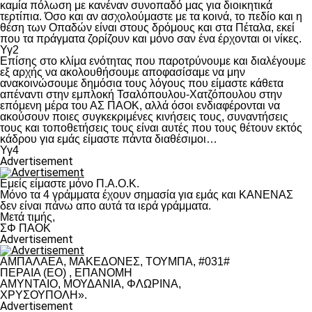
καμία πόλωση με κανέναν συνοπαδό μας για διοικητικά
τερτίπια. Όσο και αν ασχολούμαστε με τα κοινά, το πεδίο και η
θέση των Οπαδών είναι στους δρόμους και στα Πέταλα, εκεί
που τα πράγματα ζορίζουν και μόνο σαν ένα έρχονται οι νίκες.
Υγ2
Επίσης στο κλίμα ενότητας που παροτρύνουμε και διαλέγουμε
εξ αρχής να ακολουθήσουμε αποφασίσαμε να μην
ανακοινώσουμε δημόσια τους λόγους που είμαστε κάθετα
απέναντι στην εμπλοκή Τσαλόπουλου-Χατζόπουλου στην
επόμενη μέρα του ΑΣ ΠΑΟΚ, αλλά όσοι ενδιαφέρονται να
ακούσουν ποιες συγκεκριμένες κινήσεις τους, συναντήσεις
τους και τοποθετήσεις τους είναι αυτές που τους θέτουν εκτός
κάδρου για εμάς είμαστε πάντα διαθέσιμοι…
Υγ4
Advertisement
Εμείς είμαστε μόνο Π.Α.Ο.Κ.
Μόνο τα 4 γράμματα έχουν σημασία για εμάς και ΚΑΝΕΝΑΣ
δεν είναι πάνω απο αυτά τα ιερά γράμματα.
Μετά τιμής,
ΣΦ ΠΑΟΚ
Advertisement
ΑΜΠΑΛΑΕΑ, ΜΑΚΕΔΟΝΕΣ, ΤΟΥΜΠΑ, #031#
ΠΕΡΑΙΑ (ΕΟ) , ΕΠΑΝΟΜΗ
ΑΜΥΝΤΑΙΟ, ΜΟΥΔΑΝΙΑ, ΦΛΩΡΙΝΑ,
ΧΡΥΣΟΥΠΟΛΗ».
Advertisement