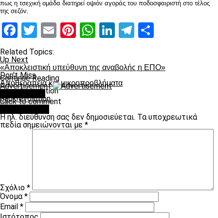
πως η τσεχική ομάδα διατηρεί οψιόν αγοράς του ποδοσφαιριστή στο τέλος
της σεζόν.
Facebook
Twitter
Email
Pinterest
WhatsApp
LinkedIn
Telegram
Μοιραστ
Related Topics:
Up Next
«Αποκλειστική υπεύθυνη της αναβολής η ΕΠΟ»
Don't Miss
Continue Reading
Αποθεραπεία και μικροπροβλήματα
Advertisement
You may like
paokrevolution
Click to comment
Leave a Reply
Η ηλ. διεύθυνση σας δεν δημοσιεύεται.
Τα υποχρεωτικά
πεδία σημειώνονται με
*
Σχόλιο
*
Όνομα
*
Email
*
Ιστότοπος