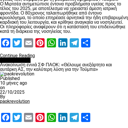
Ο Μιρτσέα αντιμετώπισε έντονα προβλήματα υγείας προς το
τέλος του 2025, με αποτέλεσμα να χρειαστεί άμεση ιατρική
φροντίδα. Ο 80χρονος ταλαιπωρήθηκε από έντονο
κρυολόγημα, το οποίο επηρέασε αρνητικά την ήδη επιβαρυμένη
καρδιακή του λειτουργία, και κρίθηκε αναγκαία να νοσηλευτεί.
Οι πληροφορίες αναφέρουν ότι η κατάστασή του επιδεινώθηκε
κατά τη διάρκεια της νοσηλείας του.
Facebook
Twitter
Email
Pinterest
WhatsApp
LinkedIn
Telegram
Μοιραστ
Continue Reading
Επικαιρότητα
Ανακοίνωση εννιά ΣΦ ΠΑΟΚ: «Θέλουμε ανεξάρτητο και
αυτάρκη ΑΣ, την καλύτερη λύση για την Τούμπα»
Published
10 μήνες ago
on
22/10/2025
By
paokrevolution
Facebook
Twitter
Email
Pinterest
WhatsApp
LinkedIn
Telegram
Μοιραστ