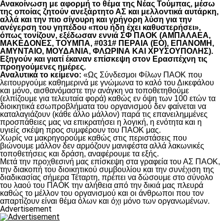
Ανακοίνωση με αφορμή το θέμα της Νέας Τούμπας, μέσω
της οποίας ζητούν ανεξάρτητο ΑΣ και μελλοντικά αυτάρκη,
αλλά και την πιο σίγουρη και γρήγορη λύση για την
ανέγερση του γηπέδου «που ήδη έχει καθυστερήσει»,
όπως τονίζουν, εξέδωσαν εννιά ΣΦ ΠΑΟΚ (ΑΜΠΑΛΑΕΑ,
ΜΑΚΕΔΟΝΕΣ, ΤΟΥΜΠΑ, #031# ΠΕΡΑΙΑ (ΕΟ), ΕΠΑΝΟΜΗ,
ΑΜΥΝΤΑΙΟ, ΜΟΥΔΑΝΙΑ, ΦΛΩΡΙΝΑ ΚΑΙ ΧΡΥΣΟΥΠΟΛΗΣ).
Εξηγούν και γιατί έκαναν επίσκεψη στον Ερασιτέχνη τις
προηγούμενες ημέρες.
Αναλυτικά το κείμενο:
«Ως Σύνδεσμοι Φίλων ΠΑΟΚ που
λειτουργούμε καθημερινά με γνώμωνα το καλό του Δικεφάλου
και μόνο, αισθανόμαστε την ανάγκη να τοποθετηθούμε
(ελπίζουμε για τελευταία φορά) καθώς εν όψη των 100 ετών τα
διοικητικά εσωπροβλήματα του οργανισμού δεν φαίνεται να
καταλαγιάζουν (κάθε άλλο μάλλον) παρά τις επανειλημμένες
προσπάθειες μας να επικρατήσει η λογική, η ενότητα και η
υγιείς σκέψη προς συμφέρουν του ΠΑΟΚ μας.
Χωρίς να μακρηγορούμε καθώς στις περιστάσεις που
βιώνουμε μάλλον δεν αρμόζουν μανιφέστα αλλά λακωνικές
τοποθετήσεις και δράση, αναφέρουμε τα εξής.
Μετά την προχθεσινή μας επίσκεψη στα γραφεία του ΑΣ ΠΑΟΚ,
την διακοπή του διοικητικού συμβουλίου και την συνέχιση της
διαδικασίας σήμερα Τέταρτη, πρέπει να δώσουμε στο σύνολο
του λαού του ΠΑΟΚ την αλήθεια από την δικιά μας πλευρά
καθώς το μέλλον του οργανισμού και οι άνθρωποι που τον
απαρτίζουν είναι θέμα όλων και όχι μόνο των οργανωμένων.
Advertisement