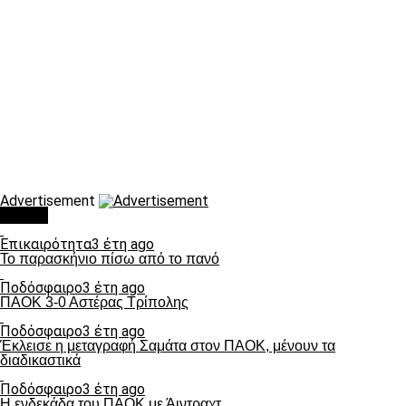
Advertisement
Τάσεις
Επικαιρότητα
3 έτη ago
Το παρασκήνιο πίσω από το πανό
Ποδόσφαιρο
3 έτη ago
ΠΑΟΚ 3-0 Αστέρας Τρίπολης
Ποδόσφαιρο
3 έτη ago
Έκλεισε η μεταγραφή Σαμάτα στον ΠΑΟΚ, μένουν τα
διαδικαστικά
Ποδόσφαιρο
3 έτη ago
Η ενδεκάδα του ΠΑΟΚ με Άιντραχτ