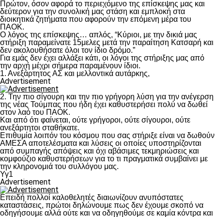
Πρώτον, όσον αφορά το περιεχόμενο της επίσκεψης μας και
δεύτερον για την συνολική μας στάση και εμπλοκή στα
διοικητικά ζητήματα που αφορούν την επόμενη μέρα του
ΠΑΟΚ.
Ο λόγος της επίσκεψης… απλός, “Κύριοι, με την δικιά μας
στήριξη παραμείνατε 15μελες μετά την παραίτηση Κατσαρή και
δεν ακολουθήσατε όλοι τον ίδιο δρόμο.”
Για εμάς δεν έχει αλλάξει κάτι, οι λόγοι της στήριξης μας από
την αρχή μέχρι σήμερα παραμένουν ίδιοι.
1. Ανεξάρτητος ΑΣ και μελλοντικά αυτάρκης,
Advertisement
2. Την πιο σίγουρη και την πιο γρήγορη λύση για την ανέγερση
της νέας Τούμπας που ήδη έχει καθυστερήσει πολύ να δωθεί
στον λαό του ΠΑΟΚ.
Και από ότι φαίνεται, ούτε γρήγοροι, ούτε σίγουροι, ούτε
ανεξάρτητοι σταθήκατε.
Επιθυμία λοιπόν του κόσμου που σας στήριξε είναι να δωθούν
ΑΜΕΣΑ αποτελέσματα και λύσεις οι οποίες υποστηρίζονται
από συμπαγής απόψεις και όχι αβάσιμες τεκμηριώσεις και
κομφούζιο καθυστερήσεων για το τι πραγματικά συμβαίνει με
την κληρονομιά του συλλόγου μας.
Υγ1
Advertisement
Επειδή πολλοί καλοθελητές διαιωνίζουν ανυπόστατες
καταστάσεις, πρώτοι δηλώνουμε πως δεν έχουμε σκοπό να
οδηγήσουμε αλλά ούτε και να οδηγηθούμε σε καμία κόντρα και