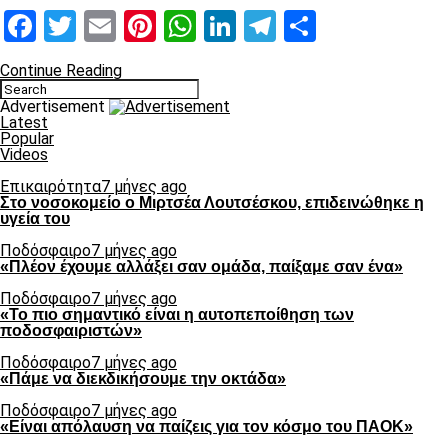
Facebook
Twitter
Email
Pinterest
WhatsApp
LinkedIn
Telegram
Μοιραστ
Continue Reading
Advertisement
Latest
Popular
Videos
Επικαιρότητα
7 μήνες ago
Στο νοσοκομείο ο Μιρτσέα Λουτσέσκου, επιδεινώθηκε η
υγεία του
Ποδόσφαιρο
7 μήνες ago
«Πλέον έχουμε αλλάξει σαν ομάδα, παίξαμε σαν ένα»
Ποδόσφαιρο
7 μήνες ago
«Το πιο σημαντικό είναι η αυτοπεποίθηση των
ποδοσφαιριστών»
Ποδόσφαιρο
7 μήνες ago
«Πάμε να διεκδικήσουμε την οκτάδα»
Ποδόσφαιρο
7 μήνες ago
«Είναι απόλαυση να παίζεις για τον κόσμο του ΠΑΟΚ»