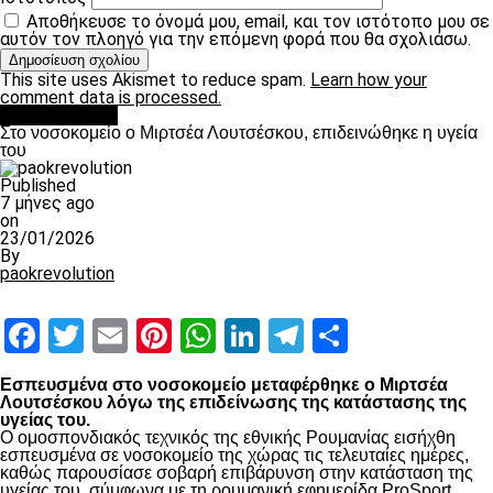
Αποθήκευσε το όνομά μου, email, και τον ιστότοπο μου σε
αυτόν τον πλοηγό για την επόμενη φορά που θα σχολιάσω.
This site uses Akismet to reduce spam.
Learn how your
comment data is processed.
Επικαιρότητα
Στο νοσοκομείο ο Μιρτσέα Λουτσέσκου, επιδεινώθηκε η υγεία
του
Published
7 μήνες ago
on
23/01/2026
By
paokrevolution
Facebook
Twitter
Email
Pinterest
WhatsApp
LinkedIn
Telegram
Μοιραστ
Εσπευσμένα στο νοσοκομείο μεταφέρθηκε ο Μιρτσέα
Λουτσέσκου λόγω της επιδείνωσης της κατάστασης της
υγείας του.
Ο ομοσπονδιακός τεχνικός της εθνικής Ρουμανίας εισήχθη
εσπευσμένα σε νοσοκομείο της χώρας τις τελευταίες ημέρες,
καθώς παρουσίασε σοβαρή επιβάρυνση στην κατάσταση της
υγείας του, σύμφωνα με τη ρουμανική εφημερίδα ProSport.