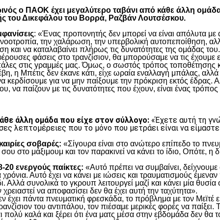
τωρινός ο ΠΑΟΚ έχει μεγαλύτερο ταβάνι από κάθε άλλη ομάδ
ής του Δικεφάλου του Βορρά, Ραζβάν Λουτσέσκου.
μφανίσεις
: «Ένας προπονητής δεν μπορεί να είναι απόλυτα με α
η νοοτροπία, την χαλάρωση, την υπερβολική αυτοπεποίθηση, αλλ
η και να καταλαβαίνει πλήρως τις δυνατότητες της ομάδας του.
έρουσες φάσεις στο τρανζίσιον, θα μπορούσαμε να τις έχουμε ε
πάλες στις γραμμές μας. Όμως, ο σωστός τρόπος τοποθέτησης κα
, η Μπέτις δεν έκανε κάτι, είχε ωραία εναλλαγή μπάλας, αλλά 
να κερδίσουμε για να μην παίξουμε την πρόκριση εκτός έδρας. Α
υ, να παίζουν με τις δυνατότητες που έχουν, είναι ένας τρόπος 
κάθε άλλη ομάδα που είχε στον σύλλογο:
«Έχετε αυτή τη γνώ
σες λεπτομέρειες που το μόνο που μετράει είναι να είμαστε
υκαιρίες σοβαρές:
«Σίγουρα είναι στο ανώτερο επίπεδο το πνευμ
 σου στο μάξιμουμ και τον παρακινεί να κάνει το ίδιο, Οπότε, η
18-20 ενεργούς παίκτες:
«Αυτό πρέπει να συμβαίνει, δείχνουμε 
χρόνια. Αυτό έχει να κάνει με ιώσεις και τραυματισμούς έμεναν 
ι. Αλλά συνολικά το γκρουπ λειτουργεί μαζί και κάνει μία θυσία 
 χρειαστεί να αποφασίσει δεν θα έχει αυτή την ταχύτητα».
ν έχει πάντα πνευματική φρεσκάδα, το πρόβλημα με τον Μεϊτέ είν
ρανζίσιον του αντιπάλου, τον πιέσαμε μερικές φορές να παίξει. 
ι πολύ καλά και ξέρει ότι ένα ματς μέσα στην εβδομάδα δεν θα το