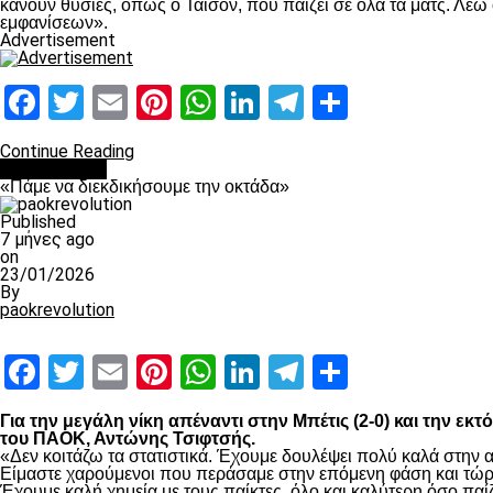
κάνουν θυσίες, όπως ο Τάισον, που παίζει σε όλα τα ματς. Λέω 
εμφανίσεων».
Advertisement
Facebook
Twitter
Email
Pinterest
WhatsApp
LinkedIn
Telegram
Μοιραστ
Continue Reading
Ποδόσφαιρο
«Πάμε να διεκδικήσουμε την οκτάδα»
Published
7 μήνες ago
on
23/01/2026
By
paokrevolution
Facebook
Twitter
Email
Pinterest
WhatsApp
LinkedIn
Telegram
Μοιραστ
Για την μεγάλη νίκη απέναντι στην Μπέτις (2-0) και την ε
του ΠΑΟΚ, Αντώνης Τσιφτσής.
«Δεν κοιτάζω τα στατιστικά. Έχουμε δουλέψει πολύ καλά στην α
Είμαστε χαρούμενοι που περάσαμε στην επόμενη φάση και τώρα 
Έχουμε καλή χημεία με τους παίκτες, όλο και καλύτερη όσο π