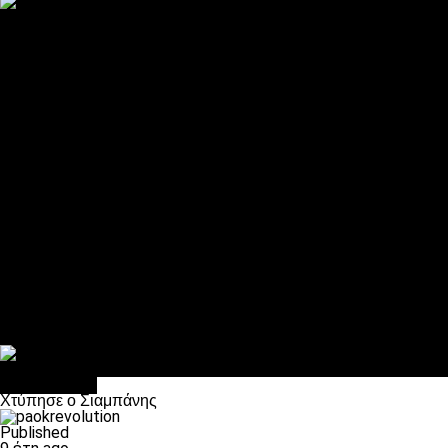
ΠΑΟΚ και τηλεοπτικά: αποκλειστικά απόφαση Σαββίδη
Αντίπαλοι
Νέα προβλήματα στην Μπέτις πριν την Τούμπα
Επίσημο «stop» στους φίλους του ΠΑΟΚ στο Αγρίνιο
Η Λιόν «σφυροκόπησε» τη Μονακό και πλησιάζει στο Champio
ΠΑΟΚ: Τι έκαναν οι αντίπαλοί του στο Europa League
Η Ριέκα διέκοψε την εγγραφή μελών ενόψει… ΠΑΟΚ
Διάφορα
Πέθανε ο μπαμπάς του Γιαννάκη, Λουκάς Μήλιος
ΣΦ ΠΑΟΚ Θύρα 4: Ανακοίνωσε οδική εκδρομή για τον αγώνα με
Κανείς δεν ξέχασε τα έξι αετόπουλα
Στο OPEN τα προκριματικά, στη NOVA τα του πρωταθλήματος
Σαν σήμερα: Οταν “έφυγε” ο Λόραντ
Ποδόσφαιρο
Χτύπησε ο Σιαμπάνης
Published