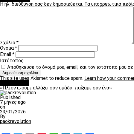
Η ηλ. διεύθυνση σας δεν δημοσιεύεται.
Τα υποχρεωτικά πεδί
Σχόλιο
*
Όνομα
*
Email
*
Ιστότοπος
Αποθήκευσε το όνομά μου, email, και τον ιστότοπο μου σ
This site uses Akismet to reduce spam.
Learn how your commen
Ποδόσφαιρο
«Πλέον έχουμε αλλάξει σαν ομάδα, παίξαμε σαν ένα»
Published
7 μήνες ago
on
23/01/2026
By
paokrevolution