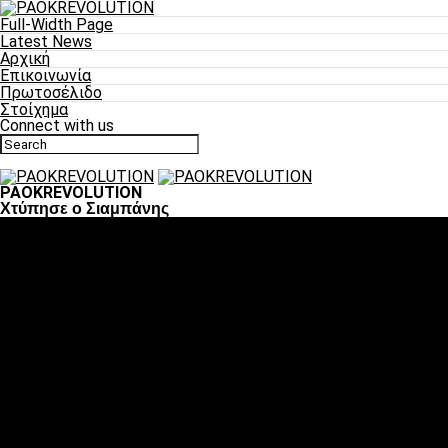
Full-Width Page
Latest News
Αρχική
Επικοινωνία
Πρωτοσέλιδο
Στοίχημα
Connect with us
PAOKREVOLUTION
Χτύπησε ο Σιαμπάνης
Ποδόσφαιρο
«Πλέον έχουμε αλλάξει σαν ομάδα, παίξαμε σαν ένα»
«Το πιο σημαντικό είναι η αυτοπεποίθηση των ποδοσφαιριστώ
«Πάμε να διεκδικήσουμε την οκτάδα»
«Είναι απόλαυση να παίζεις για τον κόσμο του ΠΑΟΚ»
«Θα τα δώσουμε όλα κόντρα στη Λιόν για την οκτάδα»
Μπάσκετ
Αλλαγή ώρας με Σπόρτινγκ και Μπιλμπάο