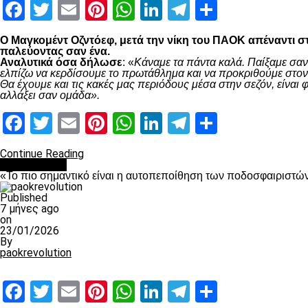
Facebook
Twitter
Email
Pinterest
WhatsApp
LinkedIn
Telegram
Μοιραστ
Ο Μαγκομέντ Οζντόεφ, μετά την νίκη του ΠΑΟΚ απέναντι στ
παλεύοντας σαν ένα.
Αναλυτικά όσα δήλωσε
: «
Κάναμε τα πάντα καλά. Παίξαμε σαν
ελπίζω να κερδίσουμε το πρωτάθλημα και να προκριθούμε στον 
Θα έχουμε και τις κακές μας περιόδους μέσα στην σεζόν, είνα
αλλάξει σαν ομάδα».
Facebook
Twitter
Email
Pinterest
WhatsApp
LinkedIn
Telegram
Μοιραστ
Continue Reading
Ποδόσφαιρο
«Το πιο σημαντικό είναι η αυτοπεποίθηση των ποδοσφαιριστώ
Published
7 μήνες ago
on
23/01/2026
By
paokrevolution
Facebook
Twitter
Email
Pinterest
WhatsApp
LinkedIn
Telegram
Μοιραστ