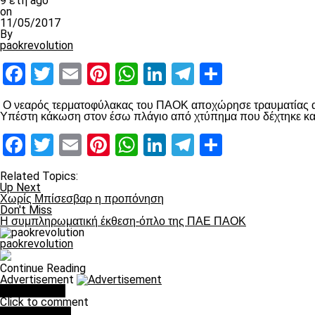
9 έτη ago
on
11/05/2017
By
paokrevolution
Facebook
Twitter
Email
Pinterest
WhatsApp
LinkedIn
Telegram
Μοιραστ
Ο νεαρός τερματοφύλακας του ΠΑΟΚ αποχώρησε τραυματίας 
Υπέστη κάκωση στον έσω πλάγιο από χτύπημα που δέχτηκε κατ
Facebook
Twitter
Email
Pinterest
WhatsApp
LinkedIn
Telegram
Μοιραστ
Related Topics:
Up Next
Χωρίς Μπίσεσβαρ η προπόνηση
Don't Miss
Η συμπληρωματική έκθεση-όπλο της ΠΑΕ ΠΑΟΚ
paokrevolution
Continue Reading
Advertisement
You may like
Click to comment
Leave a Reply