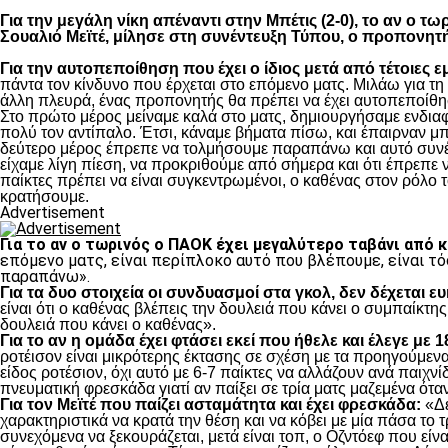
Για την μεγάλη νίκη απέναντι στην Μπέτις (2-0), το αν ο 
Σουαλιό Μεϊτέ, μίλησε στη συνέντευξη Τύπου, ο προπονητ
Για την αυτοπεποίθηση που έχει ο ίδιος μετά από τέτοιες ε
πάντα τον κίνδυνο που έρχεται στο επόμενο ματς. Μιλάω για τ
άλλη πλευρά, ένας προπονητής θα πρέπει να έχει αυτοπεποίθησ
Στο πρώτο μέρος μείναμε καλά στο ματς, δημιουργήσαμε ενδιαφ
πολύ τον αντίπαλο. Έτσι, κάναμε βήματα πίσω, και έπαιρναν μ
δεύτερο μέρος έπρεπε να τολμήσουμε παραπάνω και αυτό συνέβη
είχαμε λίγη πίεση, να προκριθούμε από σήμερα και ότι έπρεπε 
παίκτες πρέπει να είναι συγκεντρωμένοι, ο καθένας στον ρόλο το
κρατήσουμε.
Advertisement
Για το αν ο τωρινός ο ΠΑΟΚ έχει μεγαλύτερο ταβάνι από 
επόμενο ματς, είναι περίπλοκο αυτό που βλέπουμε, είναι τό
παραπάνω».
Για τα δυο στοιχεία οι συνδυασμοί στα γκολ, δεν δέχεται ε
είναι ότι ο καθένας βλέπεις την δουλειά που κάνει ο συμπαίκτης
δουλειά που κάνει ο καθένας».
Για το αν η ομάδα έχει φτάσει εκεί που ήθελε και έλεγε με 
ροτέισον είναι μικρότερης έκτασης σε σχέση με τα προηγούμενα 
είδος ροτέσιον, όχι αυτό με 6-7 παίκτες να αλλάζουν ανά παιχνίδ
πνευματική φρεσκάδα γιατί αν παίξει σε τρία ματς μαζεμένα όταν
Για τον Μεϊτέ που παίζει ασταμάτητα και έχει φρεσκάδα:
«Δε
χαρακτηριστικά να κρατά την θέση και να κόβει με μία πάσα το τ
συνεχόμενα να ξεκουράζεται, μετά είναι τοπ, ο Οζντόεφ που είνα