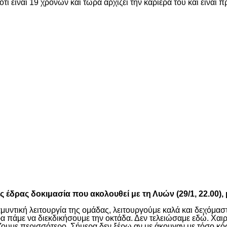
ότι είναι 19 χρονών και τώρα αρχίζει την καριέρα του και είνα
είτε
είτε
κτός έδρας δοκιμασία που ακολουθεί με τη Λυών (29/1, 22.
μυντική λειτουργία της ομάδας, λειτουργούμε καλά και δεχόμασ
πάμε να διεκδικήσουμε την οκτάδα. Δεν τελειώσαμε εδώ. Χαιρό
αίζουμε περισσότερο. Σήμερα δεν ξέρω αν με άκουγαν με τόσο 