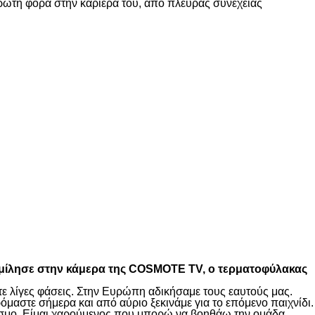
ι πρώτη φορά στην καριέρα του, από πλευράς συνέχειας
00), μίλησε στην κάμερα της COSMOTE TV, ο τερματοφύλακας
τε λίγες φάσεις. Στην Ευρώπη αδικήσαμε τους εαυτούς μας.
μαστε σήμερα και από αύριο ξεκινάμε για το επόμενο παιχνίδι.
κόσμο. Είμαι χαρούμενος που μπορώ να βοηθάω την ομάδα