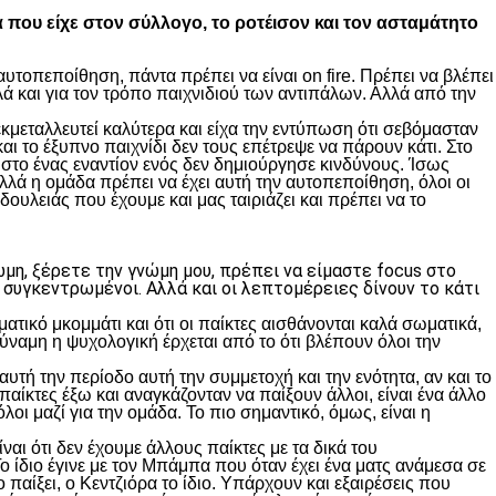
α που είχε στον σύλλογο, το ροτέισον και τον ασταμάτητο
υτοπεποίθηση, πάντα πρέπει να είναι on fire. Πρέπει να βλέπει
ά και για τον τρόπο παιχνιδιού των αντιπάλων. Αλλά από την
κμεταλλευτεί καλύτερα και είχα την εντύπωση ότι σεβόμασταν
ι το έξυπνο παιχνίδι δεν τους επέτρεψε να πάρουν κάτι. Στο
στο ένας εναντίον ενός δεν δημιούργησε κινδύνους. Ίσως
λλά η ομάδα πρέπει να έχει αυτή την αυτοπεποίθηση, όλοι οι
δουλειάς που έχουμε και μας ταιριάζει και πρέπει να το
μη, ξέρετε την γνώμη μου, πρέπει να είμαστε focus στο
 συγκεντρωμένοι. Αλλά και οι λεπτομέρειες δίνουν το κάτι
ατικό μκομμάτι και ότι οι παίκτες αισθάνονται καλά σωματικά,
 δύναμη η ψυχολογική έρχεται από το ότι βλέπουν όλοι την
αυτή την περίοδο αυτή την συμμετοχή και την ενότητα, αν και το
παίκτες έξω και αναγκάζονταν να παίξουν άλλοι, είναι ένα άλλο
όλοι μαζί για την ομάδα. Το πιο σημαντικό, όμως, είναι η
αι ότι δεν έχουμε άλλους παίκτες με τα δικά του
Το ίδιο έγινε με τον Μπάμπα που όταν έχει ένα ματς ανάμεσα σε
 παίξει, ο Κεντζιόρα το ίδιο. Υπάρχουν και εξαιρέσεις που