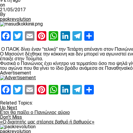
9 έτη ago
on
21/05/2017
By
paokrevolution
Facebook
Twitter
Email
Pinterest
WhatsApp
LinkedIn
Telegram
Μοιραστ
Ο ΠΑΟΚ δίνει έναν “τελικό” την Τετάρτη απέναντι στον Πανιώνι
Ο Μασούντ δέχθηκε την κόκκινη και δεν μπορεί να αγωνιστεί ε
έπαιξε στην Τούμπα.
Φυσικά ο Πανιώνιος έχει κίνητρο να τερματίσει όσο πιο ψηλά γί
του αγώνα που θα γίνει το ίδιο βράδυ ανάμεσα σε Παναθηναϊκ
Advertisement
Facebook
Twitter
Email
Pinterest
WhatsApp
LinkedIn
Telegram
Μοιραστ
Related Topics:
Up Next
Ετσι θα παίξει ο Πανιώνιος αύριο
Don't Miss
«Ο διαιτητής μας στέρησε βαθμό ή βαθμούς»
paokrevolution