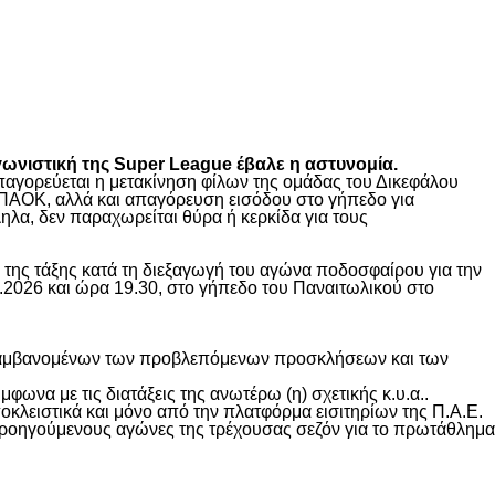
γωνιστική της Super League έβαλε η αστυνομία.
 απαγορεύεται η μετακίνηση φίλων της ομάδας του Δικεφάλου
ΠΑΟΚ, αλλά και απαγόρευση εισόδου στο γήπεδο για
λα, δεν παραχωρείται θύρα ή κερκίδα για τους
της τάξης κατά τη διεξαγωγή του αγώνα ποδοσφαίρου για την
.2026 και ώρα 19.30, στο γήπεδο του Παναιτωλικού στο
εριλαμβανομένων των προβλεπόμενων προσκλήσεων και των
φωνα με τις διατάξεις της ανωτέρω (η) σχετικής κ.υ.α..
οκλειστικά και μόνο από την πλατφόρμα εισιτηρίων της Π.Α.Ε.
ους προηγούμενους αγώνες της τρέχουσας σεζόν για το πρωτάθλημα