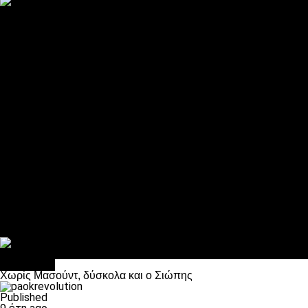
ΠΑΟΚ και τηλεοπτικά: αποκλειστικά απόφαση Σαββίδη
Αντίπαλοι
Νέα προβλήματα στην Μπέτις πριν την Τούμπα
Επίσημο «stop» στους φίλους του ΠΑΟΚ στο Αγρίνιο
Η Λιόν «σφυροκόπησε» τη Μονακό και πλησιάζει στο Champio
ΠΑΟΚ: Τι έκαναν οι αντίπαλοί του στο Europa League
Η Ριέκα διέκοψε την εγγραφή μελών ενόψει… ΠΑΟΚ
Διάφορα
Πέθανε ο μπαμπάς του Γιαννάκη, Λουκάς Μήλιος
ΣΦ ΠΑΟΚ Θύρα 4: Ανακοίνωσε οδική εκδρομή για τον αγώνα με
Κανείς δεν ξέχασε τα έξι αετόπουλα
Στο OPEN τα προκριματικά, στη NOVA τα του πρωταθλήματος
Σαν σήμερα: Οταν “έφυγε” ο Λόραντ
Αντίπαλοι
Χωρίς Μασούντ, δύσκολα και ο Σιώπης
Published