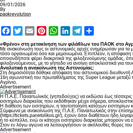
09/01/2026
By
paokrevolution
Facebook
Twitter
Email
Pinterest
WhatsApp
LinkedIn
Telegram
Μοιραστ
«Φρένο» στη μετακίνηση των φιλάθλων του ΠΑΟΚ στο Αγρί
Με ανακοίνωση τους οι αστυνομικές αρχές ενημέρωσαν για τα μέ
τόσο οργανωμένα όσο και μεμονωμένα. Επιπλέον, η απόφαση π
οποιονδήποτε φέρει διακριτικά της φιλοξενούμενης ομάδας, ό
φιλοξενούμενους, με το γήπεδο να ανοίγει αποκλειστικά για το
Αναλυτικά η ανακοίνωση της Αστυνομίας:
Στη δημοσιότητα δόθηκε απόφαση του αστυνομικού διευθυντή Α
16η αγωνιστική του πρωταθλήματος της Super League μεταξύ τ
Αγρίνιο.
Advertisement
Η Π.Α.Ε. Παναιτωλικός (γηπεδούχος) να εκδώσει έως τέσσερις
εισιτηρίων διαρκείας που εκδόθηκαν μέχρι σήμερα, αποκλειστικ
Η διάθεση των εισιτηρίων, η ταυτοποίηση κατόχων εισιτηρίων κα
Σύμφωνα με ανακοίνωση της Π.Α.Ε. Παναιτωλικός στην επίσημη 
(https://tickets.panetolikos.gr/), έχουν όσοι διαθέτουν ήδη λ
ή το κύπελλο, ενώ οι κάτοχοι εισιτηρίου διαρκείας μπορούν να 
Στον εν λόγω αγώνα να λειτουργήσουν οι ακόλουθες θύρες του γη
Advertisement