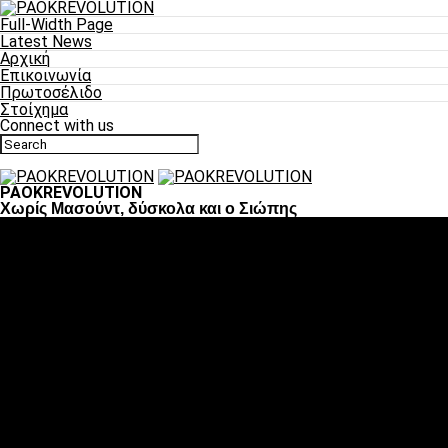
Full-Width Page
Latest News
Αρχική
Επικοινωνία
Πρωτοσέλιδο
Στοίχημα
Connect with us
PAOKREVOLUTION
Χωρίς Μασούντ, δύσκολα και ο Σιώπης
Ποδόσφαιρο
«Πλέον έχουμε αλλάξει σαν ομάδα, παίξαμε σαν ένα»
«Το πιο σημαντικό είναι η αυτοπεποίθηση των ποδοσφαιριστώ
«Πάμε να διεκδικήσουμε την οκτάδα»
«Είναι απόλαυση να παίζεις για τον κόσμο του ΠΑΟΚ»
«Θα τα δώσουμε όλα κόντρα στη Λιόν για την οκτάδα»
Μπάσκετ
Αλλαγή ώρας με Σπόρτινγκ και Μπιλμπάο