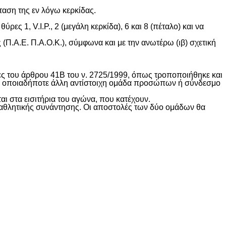
ταση της εν λόγω κερκίδας.
ες 1, V.I.P., 2 (μεγάλη κερκίδα), 6 και 8 (πέταλο) και να
(Π.Α.Ε. Π.Α.Ο.Κ.), σύμφωνα και με την ανωτέρω (ιβ) σχετική
χες του άρθρου 41Β του ν. 2725/1999, όπως τροποποιήθηκε και
 σε οποιαδήποτε άλλη αντίστοιχη ομάδα προσώπων ή σύνδεσμο
αι στα εισιτήρια του αγώνα, που κατέχουν.
ς αθλητικής συνάντησης. Οι αποστολές των δύο ομάδων θα