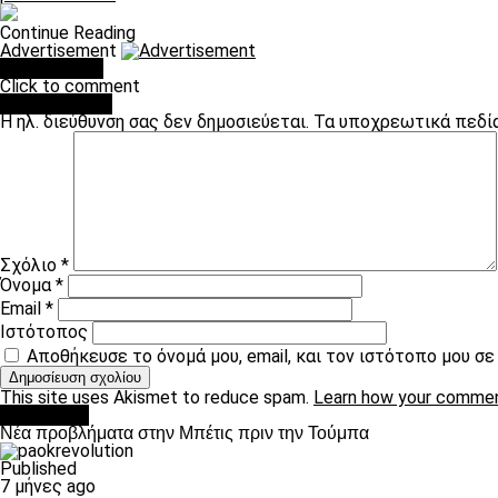
Continue Reading
Advertisement
You may like
Click to comment
Leave a Reply
Η ηλ. διεύθυνση σας δεν δημοσιεύεται.
Τα υποχρεωτικά πεδί
Σχόλιο
*
Όνομα
*
Email
*
Ιστότοπος
Αποθήκευσε το όνομά μου, email, και τον ιστότοπο μου σ
This site uses Akismet to reduce spam.
Learn how your commen
Αντίπαλοι
Νέα προβλήματα στην Μπέτις πριν την Τούμπα
Published
7 μήνες ago