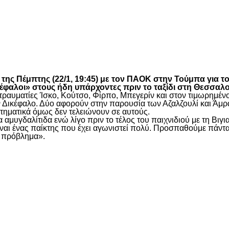
είτε
ης Πέμπτης (22/1, 19:45) με τον
ΠΑΟΚ
στην Τούμπα για τ
φαλοι» στους ήδη υπάρχοντες πριν το ταξίδι στη Θεσσαλο
υς τραυματίες Ίσκο, Κούτσο, Φίρπο, Μπεγερίν και στον τιμωρη
 τον Δικέφαλο. Δύο αφορούν στην παρουσία των Αζαλζουλί και Ά
τηματικά όμως δεν τελειώνουν σε αυτούς.
 αμυγδαλίτιδα ενώ λίγο πριν το τέλος του παιχνιδιού με τη Βι
 Είναι ένας παίκτης που έχει αγωνιστεί πολύ. Προσπαθούμε πάν
ι πρόβλημα».
είτε