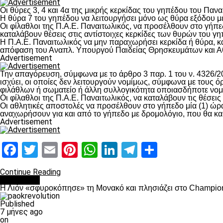
Οι θύρες 3, 4 και 4α της μικρής κερκίδας του γηπέδου του Παν
Η θύρα 7 του γηπέδου να λειτουργήσει μόνο ως θύρα εξόδου με
Οι φίλαθλοι της Π.Α.Ε. Παναιτωλικός, να προσέλθουν στο γήπεδο 
καταλάβουν θέσεις στις αντίστοιχες κερκίδες των θυρών του γ
Η Π.Α.Ε. Παναιτωλικός να μην παραχωρήσει κερκίδα ή θύρα, κα
απόφαση του Αναπλ. Υπουργού Παιδείας Θρησκευμάτων και Α
Advertisement
Την απαγόρευση, σύμφωνα με το άρθρο 3 παρ. 1 του ν. 4326/2
ισχύει, οι οποίες δεν λειτουργούν νομίμως, σύμφωνα με του
φιλάθλων ή σωματείο ή άλλη συλλογικότητα οποιασδήποτε νομι
Οι φίλαθλοι της Π.Α.Ε. Παναιτωλικός, να καταλάβουν τις θέσει
Οι αθλητικές αποστολές να προσέλθουν στο γήπεδο μία (1) ώρα
αναχωρήσουν για και από το γήπεδο με δρομολόγιο, που θα κα
Advertisement
Facebook
Twitter
Email
Pinterest
WhatsApp
LinkedIn
Telegram
Μοιραστ
Continue Reading
Αντίπαλοι
Η Λιόν «σφυροκόπησε» τη Μονακό και πλησιάζει στο Champio
Published
7 μήνες ago
on