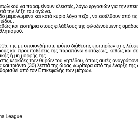
αιτωλικού να παραμείνουν κλειστές, λόγω εργασιών για την επέκ
τά την λήξη του αγώνα.
μεμονωμένα και κατά κύριο λόγο πεζοί, να εισέλθουν από τις θύρ
ηπέδου.
θώς και εισιτήρια στους φιλάθλους της φιλοξενούμενης ομάδας 
θλητισμού.
015, της με οποιονδήποτε τρόπο διάθεσης εισιτηρίων στις λέσ
ς όρους και προϋποθέσεις της παραπάνω διατάξεως, καθώς και
κής ή μη μορφής της.
ς στις κερκίδες των θυρών του γηπέδου, όπως αυτές αναγράφοντ
 και τριάντα (30) λεπτά της ώρας νωρίτερα από την έναρξη τη
θορισθεί από τον Επικεφαλής των μέτρων.
είτε
ns League