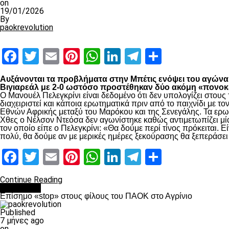
on
19/01/2026
By
paokrevolution
Facebook
Twitter
Email
Pinterest
WhatsApp
LinkedIn
Telegram
Μοιραστ
Αυξάνονται τα προβλήματα στην Μπέτις ενόψει του αγώνα τ
Βιγιαρεάλ με 2-0 ωστόσο προστέθηκαν δύο ακόμη «πονοκέ
Ο Μανουέλ Πελεγκρίνι είναι δεδομένο ότι δεν υπολογίζει στο
διαχειριστεί και κάποια ερωτηματικά πριν από το παιχνίδι με
Εθνών Αφρικής μεταξύ του Μαρόκου και της Σενεγάλης. Τα ερω
Χθες ο Νέλσον Ντεόσα δεν αγωνίστηκε καθώς αντιμετωπίζει μία
τον οποίο είπε ο Πελεγκρίνι: «Θα δούμε περί τίνος πρόκειται.
πολύ, θα δούμε αν με μερικές ημέρες ξεκούρασης θα ξεπεράσε
Facebook
Twitter
Email
Pinterest
WhatsApp
LinkedIn
Telegram
Μοιραστ
Continue Reading
Αντίπαλοι
Επίσημο «stop» στους φίλους του ΠΑΟΚ στο Αγρίνιο
Published
7 μήνες ago
on