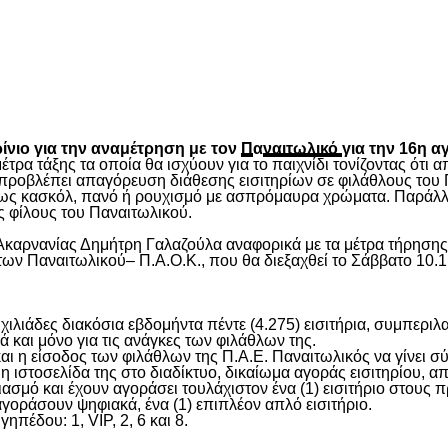
είτε
νιο για την αναμέτρηση με τον
Π
α
ναιτωλικό
για την 16η α
τρα τάξης τα οποία θα ισχύουν για το παιχνίδι τονίζοντας ότι
ροβλέπει απαγόρευση διάθεσης εισιτηρίων σε φιλάθλους του 
πως κασκόλ, πανό ή ρουχισμό με ασπρόμαυρα χρώματα. Παράλλη
υς φίλους του Παναιτωλικού.
καρνανίας Δημήτρη Γαλαζούλα αναφορικά με τα μέτρα τήρησης 
ων Παναιτωλικoύ– Π.Α.Ο.Κ., που θα διεξαχθεί το Σάββατο 10.1
 χιλιάδες διακόσια εβδομήντα πέντε (4.275) εισιτήρια, συμπ
ά και μόνο για τις ανάγκες των φιλάθλων της.
ι η είσοδος των φιλάθλων της Π.Α.Ε. Παναιτωλικός να γίνει σύμ
ιστοσελίδα της στο διαδίκτυο, δικαίωμα αγοράς εισιτηρίου, απ
ογαριασμό και έχουν αγοράσει τουλάχιστον ένα (1) εισιτήριο στ
αγοράσουν ψηφιακά, ένα (1) επιπλέον απλό εισιτήριο.
πέδου: 1, VIP, 2, 6 και 8.