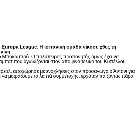
ο
Europa
League
. Η ισπανική ομάδα νίκησε χθες τη
νίκη.
μένο Μπακαμπού. Ο πολύπειρος προπονητής όμως έχει να
μραμπατ που αγωνίζονται στον αποψινό τελικό του Κυπέλλου
γιαρεάλ, αποχώρησε με ενοχλήσεις στον προσαγωγό ο Άντονι για
τα να μοιράζουμε τα λεπτά συμμετοχής, ερχόταν παίζοντας πάρα