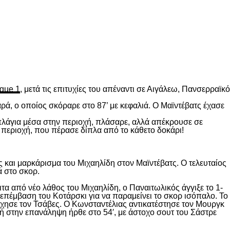
gue 1
, μετά τις επιτυχίες του απέναντι σε Αιγάλεω, Πανσερραϊκό
ρά, ο οποίος σκόραρε στο 87’ με κεφαλιά. Ο Μαϊντέβατς έχασε
 πλάγια μέσα στην περιοχή, πλάσαρε, αλλά απέκρουσε σε
 περιοχή, που πέρασε δίπλα από το κάθετο δοκάρι!
 και μαρκάρισμα του Μιχαηλίδη στον Μαϊντέβατς. Ο τελευταίος
ά στο σκορ.
ιτα από νέο λάθος του Μιχαηλίδη, ο Παναιτωλικός άγγιξε το 1-
επέμβαση του Κοτάρσκι για να παραμείνει το σκορ ισόπαλο. Το
χησε τον Τσάβες. Ο Κωνσταντέλιας αντικατέστησε τον Μουργκ
κή στην επανάληψη ήρθε στο 54′, με άστοχο σουτ του Σάστρε