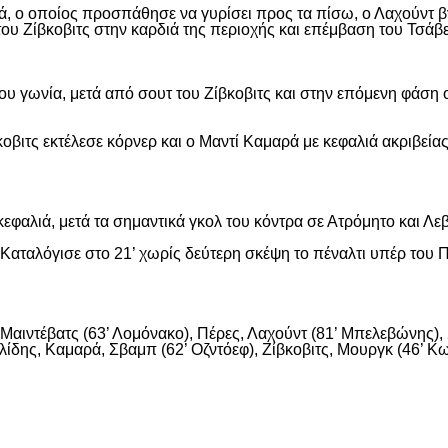
, ο οποίος προσπάθησε να γυρίσει προς τα πίσω, ο Λαχούντ βγ
ου Ζίβκοβιτς στην καρδιά της περιοχής και επέμβαση του Τσάβ
ου γωνία, μετά από σουτ του Ζίβκοβιτς και στην επόμενη φάση ο
οβιτς εκτέλεσε κόρνερ και ο Μαντί Καμαρά με κεφαλιά ακριβείας
εφαλιά, μετά τα σημαντικά γκολ του κόντρα σε Ατρόμητο και Λε
αταλόγισε στο 21’ χωρίς δεύτερη σκέψη το πέναλτι υπέρ του Π
αιντέβατς (63’ Λομόνακο), Πέρες, Λαχούντ (81’ Μπελεβώνης), Σ
ίδης, Καμαρά, Σβαμπ (62’ Οζντόεφ), Ζίβκοβιτς, Μουργκ (46’ Κων
είτε