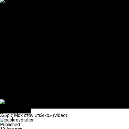
ΠΑΟΚ και τηλεοπτικά: αποκλειστικά απόφαση Σαββίδη
Αντίπαλοι
Νέα προβλήματα στην Μπέτις πριν την Τούμπα
Επίσημο «stop» στους φίλους του ΠΑΟΚ στο Αγρίνιο
Η Λιόν «σφυροκόπησε» τη Μονακό και πλησιάζει στο Champio
ΠΑΟΚ: Τι έκαναν οι αντίπαλοί του στο Europa League
Η Ριέκα διέκοψε την εγγραφή μελών ενόψει… ΠΑΟΚ
Διάφορα
Πέθανε ο μπαμπάς του Γιαννάκη, Λουκάς Μήλιος
ΣΦ ΠΑΟΚ Θύρα 4: Ανακοίνωσε οδική εκδρομή για τον αγώνα με
Κανείς δεν ξέχασε τα έξι αετόπουλα
Στο OPEN τα προκριματικά, στη NOVA τα του πρωταθλήματος
Σαν σήμερα: Οταν “έφυγε” ο Λόραντ
πρωτοσέλιδο
Χωρίς Μακ στον «τελικό» (video)
Published