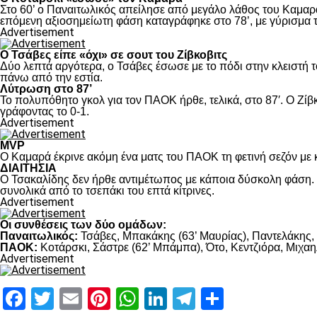
Στο 60’ ο Παναιτωλικός απείλησε από μεγάλο λάθος του Καμαρά
επόμενη αξιοσημείωτη φάση καταγράφηκε στο 78’, με γύρισμα τ
Advertisement
Ο Τσάβες είπε «όχι» σε σουτ του Ζίβκοβιτς
Δύο λεπτά αργότερα, ο Τσάβες έσωσε με το πόδι στην κλειστή τ
πάνω από την εστία.
Λύτρωση στο 87’
Το πολυπόθητο γκολ για τον ΠΑΟΚ ήρθε, τελικά, στο 87′. Ο Ζίβκ
γράφοντας το 0-1.
Advertisement
MVP
Ο Καμαρά έκρινε ακόμη ένα ματς του ΠΑΟΚ τη φετινή σεζόν με κ
ΔΙΑΙΤΗΣΙΑ
Ο Τσακαλίδης δεν ήρθε αντιμέτωπος με κάποια δύσκολη φάση. Κ
συνολικά από το τσεπάκι του επτά κίτρινες.
Advertisement
Οι συνθέσεις των δύο ομάδων:
Παναιτωλικός:
Τσάβες, Μπακάκης (63’ Μαυρίας), Παντελάκης, Μ
ΠΑΟΚ:
Κοτάρσκι, Σάστρε (62’ Μπάμπα), Ότο, Κεντζιόρα, Μιχαηλ
Advertisement
Facebook
Twitter
Email
Pinterest
WhatsApp
LinkedIn
Telegram
Μοιραστ