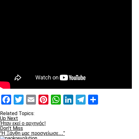
Facebook
Twitter
Email
Pinterest
WhatsApp
LinkedIn
Telegram
Μοιραστ
Related Topics:
Up Next
Ήταν εκεί ο αρχηγός!
Don't Miss
“Η Ξάνθη μας προσγείωσε…”