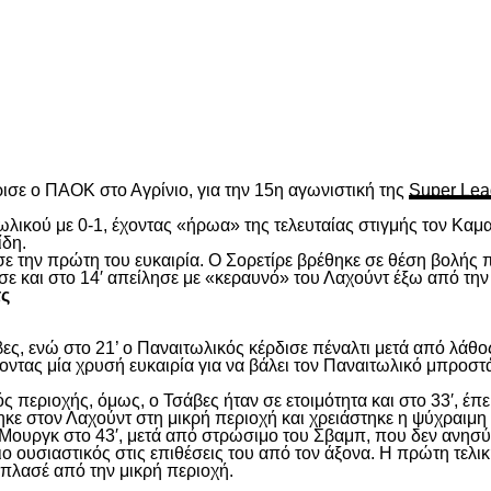
είτε
ισε ο ΠΑΟΚ στο Αγρίνιο, για την 15
η
αγωνιστική της
Super Lea
λικού με 0-1, έχοντας «ήρωα» της τελευταίας στιγμής τον Καμα
ίδη.
ασε την πρώτη του ευκαιρία. Ο Σορετίρε βρέθηκε σε θέση βολής
σε και στο 14′ απείλησε με «κεραυνό» του Λαχούντ έξω από την
τς
ς, ενώ στο 21’ ο Παναιτωλικός κέρδισε πέναλτι μετά από λάθος
νοντας μία χρυσή ευκαιρία για να βάλει τον Παναιτωλικό μπροστ
ς περιοχής, όμως, ο Τσάβες ήταν σε ετοιμότητα και στο 33′, έπε
ε στον Λαχούντ στη μικρή περιοχή και χρειάστηκε η ψύχραιμη 
Μουργκ στο 43′, μετά από στρώσιμο του Σβαμπ, που δεν ανησύ
ιο ουσιαστικός στις επιθέσεις του από τον άξονα. Η πρώτη τελι
ε πλασέ από την μικρή περιοχή.