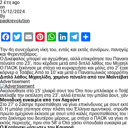
2 έτη ago
on
15/12/2024
By
paokrevolution
Facebook
Twitter
Email
Pinterest
WhatsApp
LinkedIn
Telegram
Μοιραστ
Την 4
η
συνεχόμενη νίκη του, εντός και εκτός συνόρων, πανηγύρ
και Φερεντσβάρος.
Ο Δικέφαλος μπορεί να αγχώθηκε, αλλά επικράτησε του Παναιτω
πέναλτι στο 23’, που κέρδισε μετά από διπλό λάθος του Μιχαηλ
Ο ΠΑΟΚ ξεκίνησε με στόχο να κυριαρχήσει και μόλις στο 2′ έχ
κόρνερ ο Τσάβες.Από το 10’ και μετά ο Παναιτωλικός ισορρόπη
Διπλό λάθος Μιχαηλίδη, χαμένο πέναλτι από τον Μαϊντέβα
Advertisement
Ακολούθησε στο 15′ χλιαρό σουτ του Ότο που μπλόκαρε ο Τσάβε
ανέλαβε την εκτέλεση στο 23’, αλλά έστειλε την μπάλα άουτ, χά
Μοναδική ευκαιρία από τον Λαχούντ
Στο 27′ ο Σάστρε προσπάθησε να γίνει επικίνδυνος με σουτ εκτό
0. Η μπάλα χτύπησε στην πλάτη του Έλληνα αμυντικού, στρώθηκ
πρώτο ημίχρονο έκλεισε με σουτ υπό καλές προϋποθέσεις του 
στο ξεκίνημα του δευτέρου μέρους, με στόχο ο ΠΑΟΚ να γίνει π
εκτός περιοχής, πριν στο 58′ ο Ότο χάσει σπουδαία ευκαιρία μ
Ο Κοτάρσκι «έσωσε» τον Καμαρά