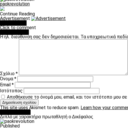
paokrevolution
Continue Reading
Advertisement
You may like
Click to comment
Leave a Reply
Η ηλ. διεύθυνση σας δεν δημοσιεύεται.
Τα υποχρεωτικά πεδί
Σχόλιο
*
Όνομα
*
Email
*
Ιστότοπος
Αποθήκευσε το όνομά μου, email, και τον ιστότοπο μου σ
This site uses Akismet to reduce spam.
Learn how your commen
πρωτοσέλιδο
Διπλό με χαρακτήρα πρωταθλητή ο Δικέφαλος
Published