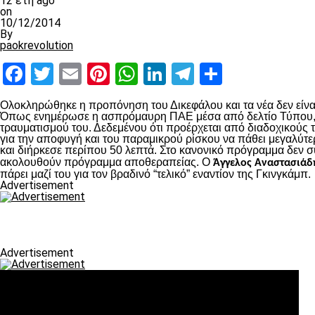
12 έτη ago
on
10/12/2014
By
paokrevolution
Facebook
Twitter
Email
Pinterest
WhatsApp
LinkedIn
Telegram
Μοιραστ
Ολοκληρώθηκε η προπόνηση του Δικεφάλου και τα νέα δεν είναι
Όπως ενημέρωσε η ασπρόμαυρη ΠΑΕ μέσα από δελτίο Τύπου, ο 
τραυματισμού του. Δεδεμένου ότι προέρχεται από διαδοχικούς
για την αποφυγή και του παραμικρού ρίσκου να πάθει μεγαλύτ
και διήρκεσε περίπου 50 λεπτά. Στο κανονικό πρόγραμμα δεν σ
ακολουθούν πρόγραμμα αποθεραπείας. Ο
Άγγελος Αναστασιάδ
πάρει μαζί του για τον βραδινό “τελικό” εναντίον της Γκινγκάμπ.
Advertisement
Advertisement