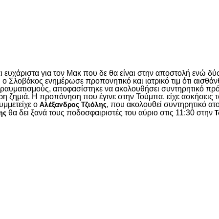
είτε
 ευχάριστα για τον Μακ που δε θα είναι στην αποστολή ενώ δύσ
Σλοβάκος ενημέρωσε προπονητικό και ιατρικό τιμ ότι αισθάνθ
 τραυματισμούς, αποφασίστηκε να ακολουθήσει συντηρητικό πρό
ερη ζημιά. Η προπόνηση που έγινε στην Τούμπα, είχε ασκήσεις
υμμετείχε ο
, που ακολουθεί συντηρητικό ατ
Αλέξανδρος Τζιόλης
θα δει ξανά τους ποδοσφαιριστές του αύριο στις 11:30 στην
ης
Τ