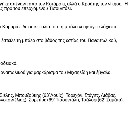
ήκε απέναντι από τον Κοτάρσκι, αλλά ο Κροάτης τον νίκησε. Η
ες προ του επερχόμενου Τισουντάλι.
 Καμαρά είδε σε κεφαλιά του τη μπάλα να φεύγει ελάχιστα
 έστειλε τη μπάλα στο βάθος της εστίας του Παναιτωλικού,
βαδειακό.
αναιτωλικού για μαρκάρισμα του Μιχαηλίδη και έβγαλε
ιέλης, Μπουζούκης (63΄Λουίς), Τορεχόν, Στάγιτς, Λιάβας.
στσντέλιας), Σορετίρε (69’ Τισουντάλι), Τσάλοφ (62’ Σαμάτα).