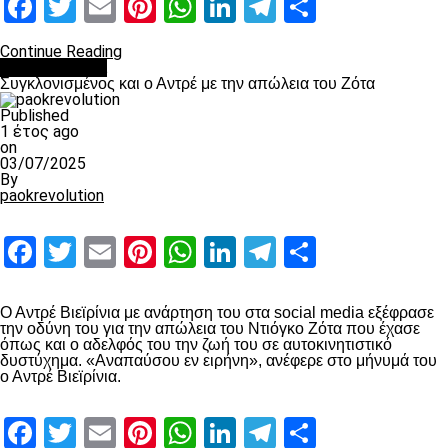
Facebook
Twitter
Email
Pinterest
WhatsApp
LinkedIn
Telegram
Μοιραστ
Continue Reading
Επικαιρότητα
Συγκλονισμένος και ο Αντρέ με την απώλεια του Ζότα
Published
1 έτος ago
on
03/07/2025
By
paokrevolution
Facebook
Twitter
Email
Pinterest
WhatsApp
LinkedIn
Telegram
Μοιραστ
Ο Αντρέ Βιεϊρίνια με ανάρτηση του στα social media εξέφρασε
την οδύνη του για την απώλεια του Ντιόγκο Ζότα που έχασε
όπως και ο αδελφός του την ζωή του σε αυτοκινητιστικό
δυστύχημα. «Αναπαύσου εν ειρήνη», ανέφερε στο μήνυμά του
ο Αντρέ Βιεϊρίνια.
Facebook
Twitter
Email
Pinterest
WhatsApp
LinkedIn
Telegram
Μοιραστ