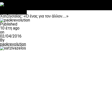
Στο OPEN τα προκριματικά, στη NOVA τα του πρωταθλήματος
Σαν σήμερα: Οταν “έφυγε” ο Λόραντ
Επικαιρότητα
Χατζηισαϊας: «Ο ένας για τον άλλον…»
Published
10 έτη ago
on
02/04/2016
By
paokrevolution