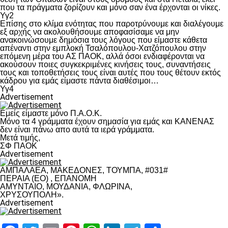
που τα πράγματα ζορίζουν και μόνο σαν ένα έρχονται οι νίκες.
Υγ2
Επίσης στο κλίμα ενότητας που παροτρύνουμε και διαλέγουμε
εξ αρχής να ακολουθήσουμε αποφασίσαμε να μην
ανακοινώσουμε δημόσια τους λόγους που είμαστε κάθετα
απέναντι στην εμπλοκή Τσαλόπουλου-Χατζόπουλου στην
επόμενη μέρα του ΑΣ ΠΑΟΚ, αλλά όσοι ενδιαφέρονται να
ακούσουν ποιες συγκεκριμένες κινήσεις τους, συναντήσεις
τους και τοποθετήσεις τους είναι αυτές που τους θέτουν εκτός
κάδρου για εμάς είμαστε πάντα διαθέσιμοι…
Υγ4
Advertisement
Εμείς είμαστε μόνο Π.Α.Ο.Κ.
Μόνο τα 4 γράμματα έχουν σημασία για εμάς και ΚΑΝΕΝΑΣ
δεν είναι πάνω απο αυτά τα ιερά γράμματα.
Μετά τιμής,
ΣΦ ΠΑΟΚ
Advertisement
ΑΜΠΑΛΑΕΑ, ΜΑΚΕΔΟΝΕΣ, ΤΟΥΜΠΑ, #031#
ΠΕΡΑΙΑ (ΕΟ) , ΕΠΑΝΟΜΗ
ΑΜΥΝΤΑΙΟ, ΜΟΥΔΑΝΙΑ, ΦΛΩΡΙΝΑ,
ΧΡΥΣΟΥΠΟΛΗ».
Advertisement