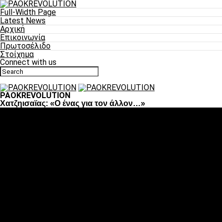
Full-Width Page
Latest News
Αρχική
Επικοινωνία
Πρωτοσέλιδο
Στοίχημα
Connect with us
PAOKREVOLUTION
Χατζηισαϊας: «Ο ένας για τον άλλον…»
Ποδόσφαιρο
«Πλέον έχουμε αλλάξει σαν ομάδα, παίξαμε σαν ένα»
«Το πιο σημαντικό είναι η αυτοπεποίθηση των
ποδοσφαιριστών»
«Πάμε να διεκδικήσουμε την οκτάδα»
«Είναι απόλαυση να παίζεις για τον κόσμο του ΠΑΟΚ»
«Θα τα δώσουμε όλα κόντρα στη Λιόν για την οκτάδα»
Μπάσκετ