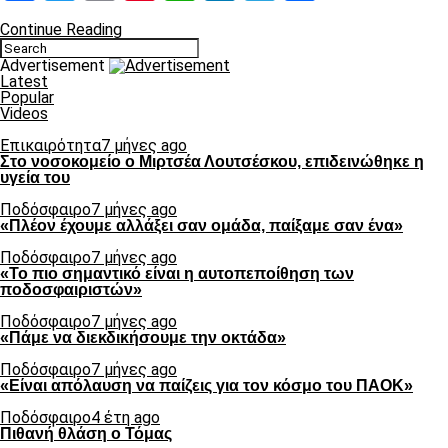
Continue Reading
Advertisement
Latest
Popular
Videos
Επικαιρότητα
7 μήνες ago
Στο νοσοκομείο ο Μιρτσέα Λουτσέσκου, επιδεινώθηκε η
υγεία του
Ποδόσφαιρο
7 μήνες ago
«Πλέον έχουμε αλλάξει σαν ομάδα, παίξαμε σαν ένα»
Ποδόσφαιρο
7 μήνες ago
«Το πιο σημαντικό είναι η αυτοπεποίθηση των
ποδοσφαιριστών»
Ποδόσφαιρο
7 μήνες ago
«Πάμε να διεκδικήσουμε την οκτάδα»
Ποδόσφαιρο
7 μήνες ago
«Είναι απόλαυση να παίζεις για τον κόσμο του ΠΑΟΚ»
Ποδόσφαιρο
4 έτη ago
Πιθανή θλάση ο Τόμας