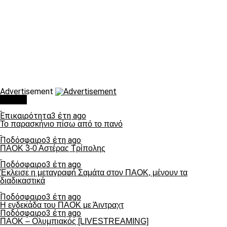
Advertisement
Τάσεις
Επικαιρότητα
3 έτη ago
Το παρασκήνιο πίσω από το πανό
Ποδόσφαιρο
3 έτη ago
ΠΑΟΚ 3-0 Αστέρας Τρίπολης
Ποδόσφαιρο
3 έτη ago
Έκλεισε η μεταγραφή Σαμάτα στον ΠΑΟΚ, μένουν τα
διαδικαστικά
Ποδόσφαιρο
3 έτη ago
Η ενδεκάδα του ΠΑΟΚ με Άιντραχτ
Ποδόσφαιρο
3 έτη ago
ΠΑΟΚ – Ολυμπιακός [LIVESTREAMING]