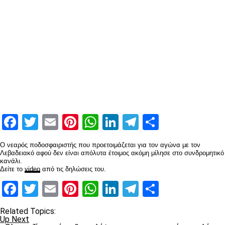
Facebook
Twitter
Email
Pinterest
WhatsApp
LinkedIn
Telegram
Μοιραστ
O νεαρός ποδοσφαιριστής που προετοιμάζεται για τον αγώνα με τον
Λεβαδειακό αφού δεν είναι απόλυτα έτοιμος ακόμη μίλησε στο συνδρομητικό
κανάλι.
Δείτε το
video
από τις δηλώσεις του.
Facebook
Twitter
Email
Pinterest
WhatsApp
LinkedIn
Telegram
Μοιραστ
Related Topics:
Up Next