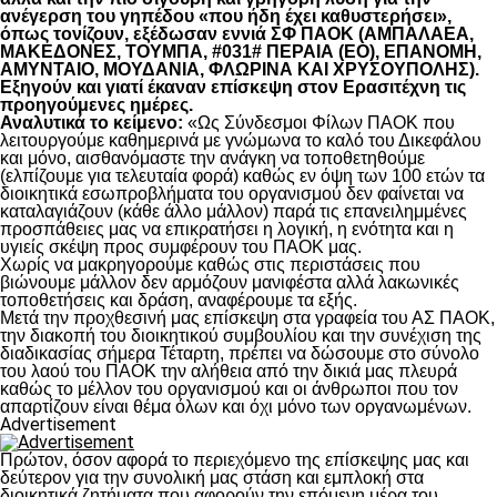
ανέγερση του γηπέδου «που ήδη έχει καθυστερήσει»,
όπως τονίζουν, εξέδωσαν εννιά ΣΦ ΠΑΟΚ (ΑΜΠΑΛΑΕΑ,
ΜΑΚΕΔΟΝΕΣ, ΤΟΥΜΠΑ, #031# ΠΕΡΑΙΑ (ΕΟ), ΕΠΑΝΟΜΗ,
ΑΜΥΝΤΑΙΟ, ΜΟΥΔΑΝΙΑ, ΦΛΩΡΙΝΑ ΚΑΙ ΧΡΥΣΟΥΠΟΛΗΣ).
Εξηγούν και γιατί έκαναν επίσκεψη στον Ερασιτέχνη τις
προηγούμενες ημέρες.
Αναλυτικά το κείμενο:
«Ως Σύνδεσμοι Φίλων ΠΑΟΚ που
λειτουργούμε καθημερινά με γνώμωνα το καλό του Δικεφάλου
και μόνο, αισθανόμαστε την ανάγκη να τοποθετηθούμε
(ελπίζουμε για τελευταία φορά) καθώς εν όψη των 100 ετών τα
διοικητικά εσωπροβλήματα του οργανισμού δεν φαίνεται να
καταλαγιάζουν (κάθε άλλο μάλλον) παρά τις επανειλημμένες
προσπάθειες μας να επικρατήσει η λογική, η ενότητα και η
υγιείς σκέψη προς συμφέρουν του ΠΑΟΚ μας.
Χωρίς να μακρηγορούμε καθώς στις περιστάσεις που
βιώνουμε μάλλον δεν αρμόζουν μανιφέστα αλλά λακωνικές
τοποθετήσεις και δράση, αναφέρουμε τα εξής.
Μετά την προχθεσινή μας επίσκεψη στα γραφεία του ΑΣ ΠΑΟΚ,
την διακοπή του διοικητικού συμβουλίου και την συνέχιση της
διαδικασίας σήμερα Τέταρτη, πρέπει να δώσουμε στο σύνολο
του λαού του ΠΑΟΚ την αλήθεια από την δικιά μας πλευρά
καθώς το μέλλον του οργανισμού και οι άνθρωποι που τον
απαρτίζουν είναι θέμα όλων και όχι μόνο των οργανωμένων.
Advertisement
Πρώτον, όσον αφορά το περιεχόμενο της επίσκεψης μας και
δεύτερον για την συνολική μας στάση και εμπλοκή στα
διοικητικά ζητήματα που αφορούν την επόμενη μέρα του