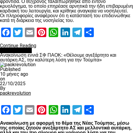
φροντίδα. Ο 80χρονος ταλαιπωρήθηκε από έντονο
κρυολόγημα, το οποίο επηρέασε αρνητικά την ήδη επιβαρυμένη
καρδιακή του λειτουργία, και κρίθηκε αναγκαία να νοσηλευτεί.
Οι πληροφορίες αναφέρουν ότι η κατάστασή του επιδεινώθηκε
κατά τη διάρκεια της νοσηλείας του.
Facebook
Twitter
Email
Pinterest
WhatsApp
LinkedIn
Telegram
Μοιραστ
Continue Reading
Επικαιρότητα
Ανακοίνωση εννιά ΣΦ ΠΑΟΚ: «Θέλουμε ανεξάρτητο και
αυτάρκη ΑΣ, την καλύτερη λύση για την Τούμπα»
Published
10 μήνες ago
on
22/10/2025
By
paokrevolution
Facebook
Twitter
Email
Pinterest
WhatsApp
LinkedIn
Telegram
Μοιραστ
Ανακοίνωση με αφορμή το θέμα της Νέας Τούμπας, μέσω
της οποίας ζητούν ανεξάρτητο ΑΣ και μελλοντικά αυτάρκη,
αλλά και την πιο σίγουρη και γρήγορη λύση για την