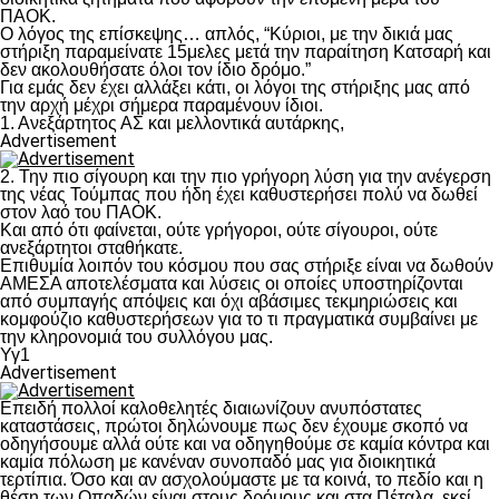
ΠΑΟΚ.
Ο λόγος της επίσκεψης… απλός, “Κύριοι, με την δικιά μας
στήριξη παραμείνατε 15μελες μετά την παραίτηση Κατσαρή και
δεν ακολουθήσατε όλοι τον ίδιο δρόμο.”
Για εμάς δεν έχει αλλάξει κάτι, οι λόγοι της στήριξης μας από
την αρχή μέχρι σήμερα παραμένουν ίδιοι.
1. Ανεξάρτητος ΑΣ και μελλοντικά αυτάρκης,
Advertisement
2. Την πιο σίγουρη και την πιο γρήγορη λύση για την ανέγερση
της νέας Τούμπας που ήδη έχει καθυστερήσει πολύ να δωθεί
στον λαό του ΠΑΟΚ.
Και από ότι φαίνεται, ούτε γρήγοροι, ούτε σίγουροι, ούτε
ανεξάρτητοι σταθήκατε.
Επιθυμία λοιπόν του κόσμου που σας στήριξε είναι να δωθούν
ΑΜΕΣΑ αποτελέσματα και λύσεις οι οποίες υποστηρίζονται
από συμπαγής απόψεις και όχι αβάσιμες τεκμηριώσεις και
κομφούζιο καθυστερήσεων για το τι πραγματικά συμβαίνει με
την κληρονομιά του συλλόγου μας.
Υγ1
Advertisement
Επειδή πολλοί καλοθελητές διαιωνίζουν ανυπόστατες
καταστάσεις, πρώτοι δηλώνουμε πως δεν έχουμε σκοπό να
οδηγήσουμε αλλά ούτε και να οδηγηθούμε σε καμία κόντρα και
καμία πόλωση με κανέναν συνοπαδό μας για διοικητικά
τερτίπια. Όσο και αν ασχολούμαστε με τα κοινά, το πεδίο και η
θέση των Οπαδών είναι στους δρόμους και στα Πέταλα, εκεί