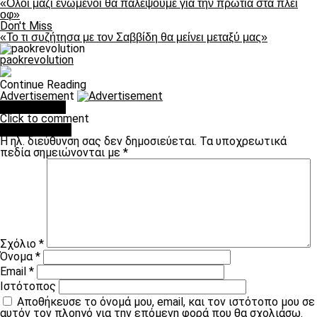
«Ολοι μαζί ενωμένοι θα παλέψουμε για την πρωτιά στα πλέι
οφ»
Don't Miss
«Το τι συζήτησα με τον Σαββίδη θα μείνει μεταξύ μας»
paokrevolution
Continue Reading
Advertisement
You may like
Click to comment
Leave a Reply
Η ηλ. διεύθυνση σας δεν δημοσιεύεται.
Τα υποχρεωτικά
πεδία σημειώνονται με
*
Σχόλιο
*
Όνομα
*
Email
*
Ιστότοπος
Αποθήκευσε το όνομά μου, email, και τον ιστότοπο μου σε
αυτόν τον πλοηγό για την επόμενη φορά που θα σχολιάσω.