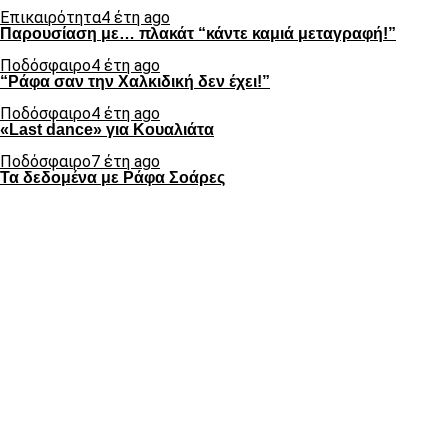
Επικαιρότητα
4 έτη ago
Παρουσίαση με… πλακάτ “κάντε καμιά μεταγραφή!”
Ποδόσφαιρο
4 έτη ago
“Ράφα σαν την Χαλκιδική δεν έχει!”
Ποδόσφαιρο
4 έτη ago
«Last dance» για Κουαλιάτα
Ποδόσφαιρο
7 έτη ago
Τα δεδομένα με Ράφα Σοάρες