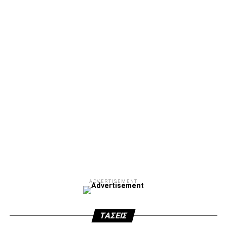
Μετά τιμής,
ΣΦ ΠΑΟΚ
ADVERTISEMENT
ΑΜΠΑΛΑΕΑ, ΜΑΚΕΔΟΝΕΣ, ΤΟΥΜΠΑ, #031#
ΠΕΡΑΙΑ (ΕΟ) , ΕΠΑΝΟΜΗ
ΑΜΥΝΤΑΙΟ, ΜΟΥΔΑΝΙΑ, ΦΛΩΡΙΝΑ,
ΧΡΥΣΟΥΠΟΛΗ».
ADVERTISEMENT
ADVERTISEMENT
ΤΆΣΕΙΣ