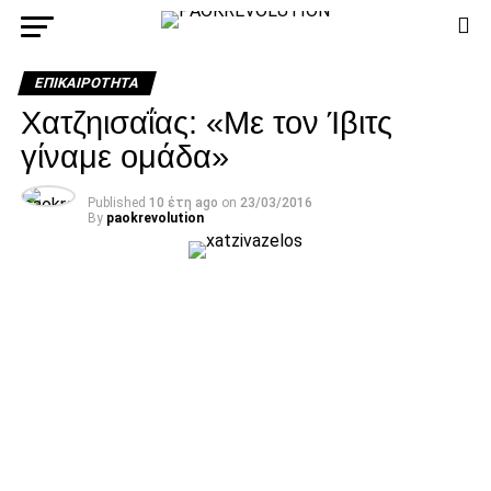
ΕΠΙΚΑΙΡΌΤΗΤΑ
Χατζηισαΐας: «Με τον Ίβιτς
γίναμε ομάδα»
Published
10 έτη ago
on
23/03/2016
By
paokrevolution