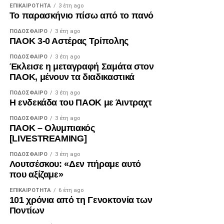
ΕΠΙΚΑΙΡΌΤΗΤΑ
3 έτη ago
Το παρασκήνιο πίσω από το πανό
Facebook
Twitter
Email
Pinterest
WhatsApp
LinkedIn
Telegram
Μοιρασ
ΠΟΔΌΣΦΑΙΡΟ
3 έτη ago
ΠΑΟΚ 3-0 Αστέρας Τρίπολης
ΠΟΔΌΣΦΑΙΡΟ
3 έτη ago
Έκλεισε η μεταγραφή Σαμάτα στον
ΠΑΟΚ, μένουν τα διαδικαστικά
ΠΟΔΌΣΦΑΙΡΟ
3 έτη ago
Η ενδεκάδα του ΠΑΟΚ με Άιντραχτ
ΠΟΔΌΣΦΑΙΡΟ
3 έτη ago
ΠΑΟΚ – Ολυμπιακός
[LIVESTREAMING]
ΠΟΔΌΣΦΑΙΡΟ
3 έτη ago
Λουτσέσκου: «Δεν πήραμε αυτό
που αξίζαμε»
ΕΠΙΚΑΙΡΌΤΗΤΑ
6 έτη ago
101 χρόνια από τη Γενοκτονία των
Ποντίων