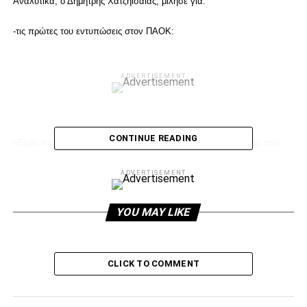
Αναλυτικά, ο Δημήτρης Χατζηισαϊας, μίλησε για:
-τις πρώτες του εντυπώσεις στον ΠΑΟΚ:
ADVERTISEMENT
CONTINUE READING
«Είμαι πολύ χαρούμενος που ήρθα σε μια τόσο μεγάλη ομάδα σαν
τον ΠΑΟΚ».
ADVERTISEMENT
-το αν είναι εφικτή η έξοδος στο Champions League μέσω των πλέι
οφ:
YOU MAY LIKE
«Πιστεύω στα πλέι οφ θα πάνε όλα καλά. Θα μπούμε πλέι οφ και εκεί
θα πάνε όλα καλά».
CLICK TO COMMENT
-τον τραυματισμό του: