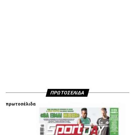
ADVERTISEMENT
Επειδή πολλοί καλοθελητές διαιωνίζουν ανυπόστατες
καταστάσεις, πρώτοι δηλώνουμε πως δεν έχουμε σκοπό
να οδηγήσουμε αλλά ούτε και να οδηγηθούμε σε καμία
κόντρα και καμία πόλωση με κανέναν συνοπαδό μας για
διοικητικά τερτίπια. Όσο και αν ασχολούμαστε με τα κοινά,
το πεδίο και η θέση των Οπαδών είναι στους δρόμους και
στα Πέταλα, εκεί που τα πράγματα ζορίζουν και μόνο σαν
ΠΡΩΤΟΣΕΛΙΔΑ
ένα έρχονται οι νίκες.
πρωτοσέλιδα
Υγ2
Επίσης στο κλίμα ενότητας που παροτρύνουμε και
διαλέγουμε εξ αρχής να ακολουθήσουμε αποφασίσαμε να
μην ανακοινώσουμε δημόσια τους λόγους που είμαστε