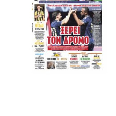
κάθετα απέναντι στην εμπλοκή Τσαλόπουλου-
Χατζόπουλου στην επόμενη μέρα του ΑΣ ΠΑΟΚ, αλλά
όσοι ενδιαφέρονται να ακούσουν ποιες συγκεκριμένες
κινήσεις τους, συναντήσεις τους και τοποθετήσεις τους
είναι αυτές που τους θέτουν εκτός κάδρου για εμάς
είμαστε πάντα διαθέσιμοι…
Υγ4
ADVERTISEMENT
Εμείς είμαστε μόνο Π.Α.Ο.Κ.
Μόνο τα 4 γράμματα έχουν σημασία για εμάς και
ΚΑΝΕΝΑΣ δεν είναι πάνω απο αυτά τα ιερά γράμματα.