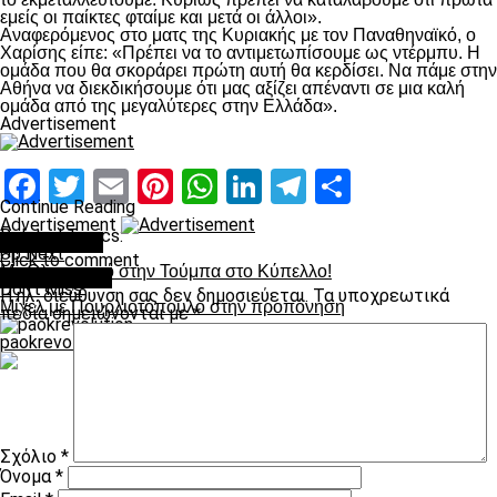
εμείς οι παίκτες φταίμε και μετά οι άλλοι».
Αναφερόμενος στο ματς της Κυριακής με τον Παναθηναϊκό, ο
Χαρίσης είπε: «Πρέπει να το αντιμετωπίσουμε ως ντέρμπυ. Η
ομάδα που θα σκοράρει πρώτη αυτή θα κερδίσει. Να πάμε στην
Αθήνα να διεκδικήσουμε ότι μας αξίζει απέναντι σε μια καλή
ομάδα από της μεγαλύτερες στην Ελλάδα».
Advertisement
Facebook
Twitter
Email
Pinterest
WhatsApp
LinkedIn
Telegram
Μοιραστ
Continue Reading
Advertisement
Related Topics:
You may like
Up Next
Click to comment
Με Ολυμπιακό στην Τούμπα στο Κύπελλο!
Leave a Reply
Don't Miss
Η ηλ. διεύθυνση σας δεν δημοσιεύεται.
Τα υποχρεωτικά
Μίχελ με Πουρλιοτόπουλο στην προπόνηση
πεδία σημειώνονται με
*
paokrevolution
Σχόλιο
*
Όνομα
*