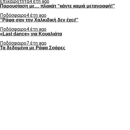
Επικαιρότητα
4 έτη ago
Παρουσίαση με… πλακάτ “κάντε καμιά μεταγραφή!”
Ποδόσφαιρο
4 έτη ago
“Ράφα σαν την Χαλκιδική δεν έχει!”
Ποδόσφαιρο
4 έτη ago
«Last dance» για Κουαλιάτα
Ποδόσφαιρο
7 έτη ago
Τα δεδομένα με Ράφα Σοάρες