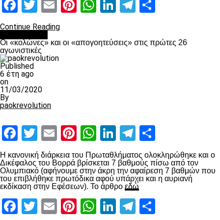
Facebook
Twitter
Email
Pinterest
WhatsApp
LinkedIn
Telegram
Μοιραστ
Continue Reading
Ποδόσφαιρο
Οι «κολώνες» και οι «απογοητεύσεις» στις πρώτες 26
αγωνιστικές
Published
6 έτη ago
on
11/03/2020
By
paokrevolution
Facebook
Twitter
Email
Pinterest
WhatsApp
LinkedIn
Telegram
Μοιραστ
Η κανονική διάρκεια του Πρωταθλήματος ολοκληρώθηκε και ο
Δικέφαλος του Βορρά βρίσκεται 7 βαθμούς πίσω από τον
Ολυμπιακό (αφήνουμε στην άκρη την αφαίρεση 7 βαθμών που
του επιβλήθηκε πρωτόδικα αφού υπάρχει και η αυριανή
εκδίκαση στην Εφέσεων). Το άρθρο
εδώ
Facebook
Twitter
Email
Pinterest
WhatsApp
LinkedIn
Telegram
Μοιραστ