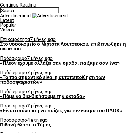
Continue Reading
Advertisement
Latest
Popular
Videos
Επικαιρότητα
7 μήνες ago
Στο νοσοκομείο ο Μιρτσέα Λουτσέσκου, επιδεινώθηκε η
υγεία του
Ποδόσφαιρο
7 μήνες ago
«Πλέον έχουμε αλλάξει σαν ομάδα, παίξαμε σαν ένα»
Ποδόσφαιρο
7 μήνες ago
«Το πιο σημαντικό είναι η αυτοπεποίθηση των
ποδοσφαιριστών»
Ποδόσφαιρο
7 μήνες ago
«Πάμε να διεκδικήσουμε την οκτάδα»
Ποδόσφαιρο
7 μήνες ago
«Είναι απόλαυση να παίζεις για τον κόσμο του ΠΑΟΚ»
Ποδόσφαιρο
4 έτη ago
Πιθανή θλάση ο Τόμας