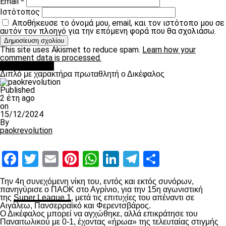
Email
*
Ιστότοπος
Αποθήκευσε το όνομά μου, email, και τον ιστότοπο μου σε
αυτόν τον πλοηγό για την επόμενη φορά που θα σχολιάσω.
This site uses Akismet to reduce spam.
Learn how your
comment data is processed.
πρωτοσέλιδο
Διπλό με χαρακτήρα πρωταθλητή ο Δικέφαλος
Published
2 έτη ago
on
15/12/2024
By
paokrevolution
Facebook
Twitter
Email
Pinterest
WhatsApp
LinkedIn
Telegram
Μοιραστ
Την 4
η
συνεχόμενη νίκη του, εντός και εκτός συνόρων,
πανηγύρισε ο ΠΑΟΚ στο Αγρίνιο, για την 15
η
αγωνιστική
της
Super League 1
, μετά τις επιτυχίες του απέναντι σε
Αιγάλεω, Πανσερραϊκό και Φερεντσβάρος.
Ο Δικέφαλος μπορεί να αγχώθηκε, αλλά επικράτησε του
Παναιτωλικού με 0-1, έχοντας «ήρωα» της τελευταίας στιγμής