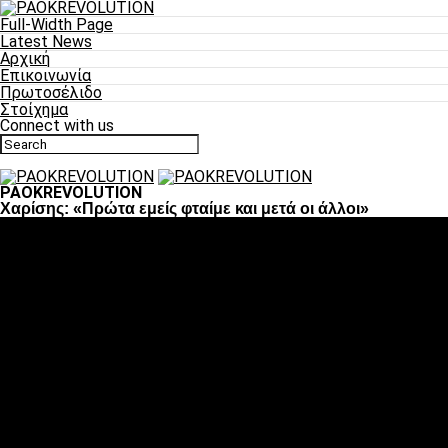
Full-Width Page
Latest News
Αρχική
Επικοινωνία
Πρωτοσέλιδο
Στοίχημα
Connect with us
PAOKREVOLUTION
Χαρίσης: «Πρώτα εμείς φταίμε και μετά οι άλλοι»
Ποδόσφαιρο
«Πλέον έχουμε αλλάξει σαν ομάδα, παίξαμε σαν ένα»
«Το πιο σημαντικό είναι η αυτοπεποίθηση των
ποδοσφαιριστών»
«Πάμε να διεκδικήσουμε την οκτάδα»
«Είναι απόλαυση να παίζεις για τον κόσμο του ΠΑΟΚ»
«Θα τα δώσουμε όλα κόντρα στη Λιόν για την οκτάδα»
Μπάσκετ