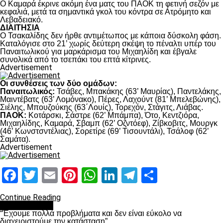
Ο Καμαρά έκρινε ακόμη ένα ματς του ΠΑΟΚ τη φετινή σεζόν με
κεφαλιά, μετά τα σημαντικά γκολ του κόντρα σε Ατρόμητο και
Λεβαδειακό.
ΔΙΑΙΤΗΣΙΑ
Ο Τσακαλίδης δεν ήρθε αντιμέτωπος με κάποια δύσκολη φάση.
Καταλόγισε στο 21’ χωρίς δεύτερη σκέψη το πέναλτι υπέρ του
Παναιτωλικού για μαρκάρισμα του Μιχαηλίδη και έβγαλε
συνολικά από το τσεπάκι του επτά κίτρινες.
Advertisement
Οι συνθέσεις των δύο ομάδων:
Παναιτωλικός:
Τσάβες, Μπακάκης (63’ Μαυρίας), Παντελάκης,
Μαιντέβατς (63’ Λομόνακο), Πέρες, Λαχούντ (81’ Μπελεβώνης),
Σιέλης, Μπουζούκης (63΄Λουίς), Τορεχόν, Στάγιτς, Λιάβας.
ΠΑΟΚ:
Κοτάρσκι, Σάστρε (62’ Μπάμπα), Ότο, Κεντζιόρα,
Μιχαηλίδης, Καμαρά, Σβαμπ (62’ Οζντόεφ), Ζίβκοβιτς, Μουργκ
(46’ Κωνστσντέλιας), Σορετίρε (69’ Τισουντάλι), Τσάλοφ (62’
Σαμάτα).
Advertisement
Facebook
Twitter
Email
Pinterest
WhatsApp
LinkedIn
Telegram
Μοιραστ
Continue Reading
πρωτοσέλιδο
“Έχουμε πολλά προβλήματα και δεν είναι εύκολο να
διαχειριστούμε την κατάσταση”