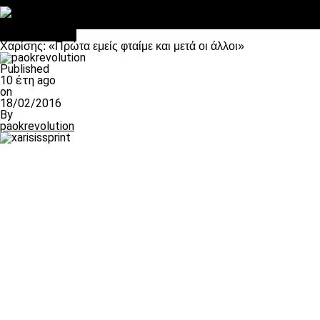
Στο OPEN τα προκριματικά, στη NOVA τα του πρωταθλήματος
Σαν σήμερα: Οταν “έφυγε” ο Λόραντ
πρωτοσέλιδο
Χαρίσης: «Πρώτα εμείς φταίμε και μετά οι άλλοι»
Published
10 έτη ago
on
18/02/2016
By
paokrevolution