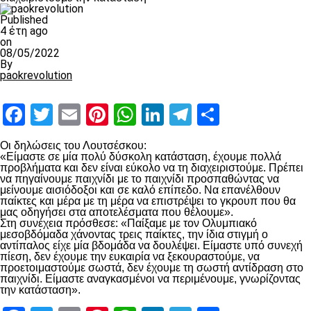
Published
4 έτη ago
on
08/05/2022
By
paokrevolution
Facebook
Twitter
Email
Pinterest
WhatsApp
LinkedIn
Telegram
Μοιραστ
Οι δηλώσεις του Λουτσέσκου:
«Είμαστε σε μία πολύ δύσκολη κατάσταση, έχουμε πολλά
προβλήματα και δεν είναι εύκολο να τη διαχειριστούμε. Πρέπει
να πηγαίνουμε παιχνίδι με το παιχνίδι προσπαθώντας να
μείνουμε αισιόδοξοι και σε καλό επίπεδο. Να επανέλθουν
παίκτες και μέρα με τη μέρα να επιστρέψει το γκρουπ που θα
μας οδηγήσει στα αποτελέσματα που θέλουμε».
Στη συνέχεια πρόσθεσε: «Παίξαμε με τον Ολυμπιακό
μεσοβδόμαδα χάνοντας τρεις παίκτες, την ίδια στιγμή ο
αντίπαλος είχε μία βδομάδα να δουλέψει. Είμαστε υπό συνεχή
πίεση, δεν έχουμε την ευκαιρία να ξεκουραστούμε, να
προετοιμαστούμε σωστά, δεν έχουμε τη σωστή αντίδραση στο
παιχνίδι. Είμαστε αναγκασμένοι να περιμένουμε, γνωρίζοντας
την κατάσταση».