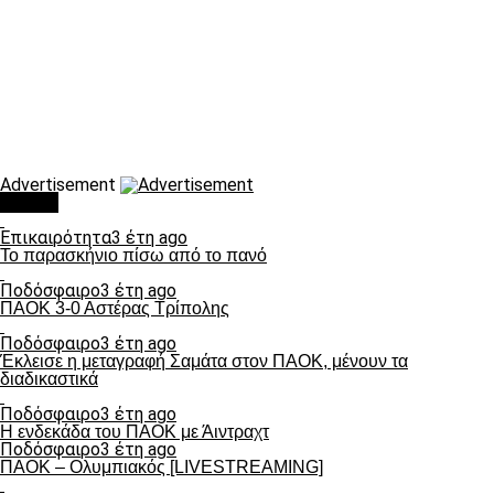
Advertisement
Τάσεις
Επικαιρότητα
3 έτη ago
Το παρασκήνιο πίσω από το πανό
Ποδόσφαιρο
3 έτη ago
ΠΑΟΚ 3-0 Αστέρας Τρίπολης
Ποδόσφαιρο
3 έτη ago
Έκλεισε η μεταγραφή Σαμάτα στον ΠΑΟΚ, μένουν τα
διαδικαστικά
Ποδόσφαιρο
3 έτη ago
Η ενδεκάδα του ΠΑΟΚ με Άιντραχτ
Ποδόσφαιρο
3 έτη ago
ΠΑΟΚ – Ολυμπιακός [LIVESTREAMING]