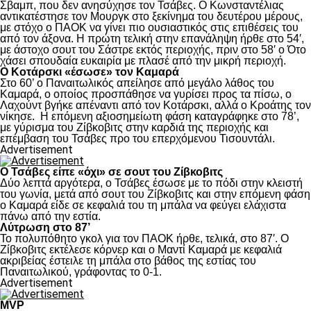
Σβαμπ, που δεν ανησύχησε τον Τσάβες. Ο Κωνσταντέλιας
αντικατέστησε τον Μουργκ στο ξεκίνημα του δευτέρου μέρους,
με στόχο ο ΠΑΟΚ να γίνει πιο ουσιαστικός στις επιθέσεις του
από τον άξονα. Η πρώτη τελική στην επανάληψη ήρθε στο 54′,
με άστοχο σουτ του Σάστρε εκτός περιοχής, πριν στο 58′ ο Ότο
χάσει σπουδαία ευκαιρία με πλασέ από την μικρή περιοχή.
Ο Κοτάρσκι «έσωσε» τον Καμαρά
Στο 60’ ο Παναιτωλικός απείλησε από μεγάλο λάθος του
Καμαρά, ο οποίος προσπάθησε να γυρίσει προς τα πίσω, ο
Λαχούντ βγήκε απέναντι από τον Κοτάρσκι, αλλά ο Κροάτης τον
νίκησε. Η επόμενη αξιοσημείωτη φάση καταγράφηκε στο 78’,
με γύρισμα του Ζίβκοβιτς στην καρδιά της περιοχής και
επέμβαση του Τσάβες προ του επερχόμενου Τισουντάλι.
Advertisement
Ο Τσάβες είπε «όχι» σε σουτ του Ζίβκοβιτς
Δύο λεπτά αργότερα, ο Τσάβες έσωσε με το πόδι στην κλειστή
του γωνία, μετά από σουτ του Ζίβκοβιτς και στην επόμενη φάση
ο Καμαρά είδε σε κεφαλιά του τη μπάλα να φεύγει ελάχιστα
πάνω από την εστία.
Λύτρωση στο 87’
Το πολυπόθητο γκολ για τον ΠΑΟΚ ήρθε, τελικά, στο 87′. Ο
Ζίβκοβιτς εκτέλεσε κόρνερ και ο Μαντί Καμαρά με κεφαλιά
ακριβείας έστειλε τη μπάλα στο βάθος της εστίας του
Παναιτωλικού, γράφοντας το 0-1.
Advertisement
MVP