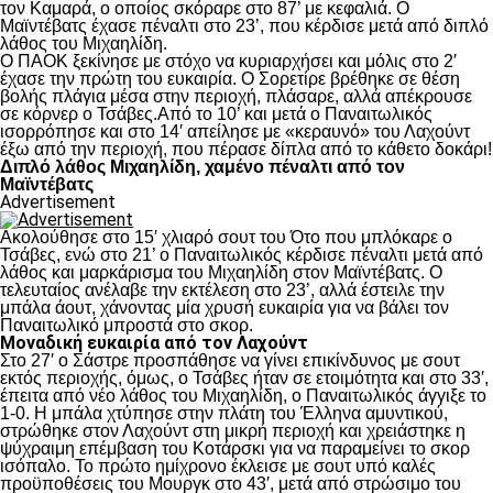
τον Καμαρά, ο οποίος σκόραρε στο 87’ με κεφαλιά. Ο
Μαϊντέβατς έχασε πέναλτι στο 23’, που κέρδισε μετά από διπλό
λάθος του Μιχαηλίδη.
Ο ΠΑΟΚ ξεκίνησε με στόχο να κυριαρχήσει και μόλις στο 2′
έχασε την πρώτη του ευκαιρία. Ο Σορετίρε βρέθηκε σε θέση
βολής πλάγια μέσα στην περιοχή, πλάσαρε, αλλά απέκρουσε
σε κόρνερ ο Τσάβες.Από το 10’ και μετά ο Παναιτωλικός
ισορρόπησε και στο 14′ απείλησε με «κεραυνό» του Λαχούντ
έξω από την περιοχή, που πέρασε δίπλα από το κάθετο δοκάρι!
Διπλό λάθος Μιχαηλίδη, χαμένο πέναλτι από τον
Μαϊντέβατς
Advertisement
Ακολούθησε στο 15′ χλιαρό σουτ του Ότο που μπλόκαρε ο
Τσάβες, ενώ στο 21’ ο Παναιτωλικός κέρδισε πέναλτι μετά από
λάθος και μαρκάρισμα του Μιχαηλίδη στον Μαϊντέβατς. Ο
τελευταίος ανέλαβε την εκτέλεση στο 23’, αλλά έστειλε την
μπάλα άουτ, χάνοντας μία χρυσή ευκαιρία για να βάλει τον
Παναιτωλικό μπροστά στο σκορ.
Μοναδική ευκαιρία από τον Λαχούντ
Στο 27′ ο Σάστρε προσπάθησε να γίνει επικίνδυνος με σουτ
εκτός περιοχής, όμως, ο Τσάβες ήταν σε ετοιμότητα και στο 33′,
έπειτα από νέο λάθος του Μιχαηλίδη, ο Παναιτωλικός άγγιξε το
1-0. Η μπάλα χτύπησε στην πλάτη του Έλληνα αμυντικού,
στρώθηκε στον Λαχούντ στη μικρή περιοχή και χρειάστηκε η
ψύχραιμη επέμβαση του Κοτάρσκι για να παραμείνει το σκορ
ισόπαλο. Το πρώτο ημίχρονο έκλεισε με σουτ υπό καλές
προϋποθέσεις του Μουργκ στο 43′, μετά από στρώσιμο του