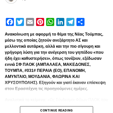
«Σίγουρα η Εθνική βρίσκεται εντός των στόχων μου, αλλά
όχι στο άμεσο μέλλον».
Facebook
Twitter
Email
Pinterest
WhatsApp
LinkedIn
Telegram
Μοιρασ
ADVERTISEMENT
Ανακοίνωση με αφορμή το θέμα της Νέας Τούμπας,
μέσω της οποίας ζητούν ανεξάρτητο ΑΣ και
μελλοντικά αυτάρκη, αλλά και την πιο σίγουρη και
γρήγορη λύση για την ανέγερση του γηπέδου «που
Κάποιο άλλο κίνητρο;
ήδη έχει καθυστερήσει», όπως τονίζουν, εξέδωσαν
εννιά ΣΦ ΠΑΟΚ (ΑΜΠΑΛΑΕΑ, ΜΑΚΕΔΟΝΕΣ,
«Ότι ο ΠΑΟΚ δουλεύει τα τελευταία χρόνια με αρκετούς
ΤΟΥΜΠΑ, #031# ΠΕΡΑΙΑ (ΕΟ), ΕΠΑΝΟΜΗ,
νεαρούς παίκτες, τους οποίους και έχει αναδείξει. Από
ΑΜΥΝΤΑΙΟ, ΜΟΥΔΑΝΙΑ, ΦΛΩΡΙΝΑ ΚΑΙ
μόνο του αυτό, είναι ένα σημαντικό κίνητρο. Είναι κάτι που
ΧΡΥΣΟΥΠΟΛΗΣ). Εξηγούν και γιατί έκαναν επίσκεψη
μου έδωσε ψυχολογία».
στον Ερασιτέχνη τις προηγούμενες ημέρες.
Έχεις μιλήσει με κανέναν από την ομάδα, για να
Αναλυτικά το κείμενο:
«Ως Σύνδεσμοι Φίλων ΠΑΟΚ που
πάρεις κάποιες πρώτες πληροφορίες;
λειτουργούμε καθημερινά με γνώμωνα το καλό του
CONTINUE READING
Δικεφάλου και μόνο, αισθανόμαστε την ανάγκη να