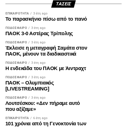
ΤΆΣΕΙΣ
ΕΠΙΚΑΙΡΌΤΗΤΑ
3 έτη ago
Το παρασκήνιο πίσω από το πανό
Facebook
Twitter
Email
Pinterest
WhatsApp
LinkedIn
Telegram
Μοιρασ
ΠΟΔΌΣΦΑΙΡΟ
3 έτη ago
ΠΑΟΚ 3-0 Αστέρας Τρίπολης
ΠΟΔΌΣΦΑΙΡΟ
3 έτη ago
Έκλεισε η μεταγραφή Σαμάτα στον
ΠΑΟΚ, μένουν τα διαδικαστικά
ΠΟΔΌΣΦΑΙΡΟ
3 έτη ago
Η ενδεκάδα του ΠΑΟΚ με Άιντραχτ
ΠΟΔΌΣΦΑΙΡΟ
3 έτη ago
ΠΑΟΚ – Ολυμπιακός
[LIVESTREAMING]
ΠΟΔΌΣΦΑΙΡΟ
3 έτη ago
Λουτσέσκου: «Δεν πήραμε αυτό
που αξίζαμε»
ΕΠΙΚΑΙΡΌΤΗΤΑ
6 έτη ago
101 χρόνια από τη Γενοκτονία των