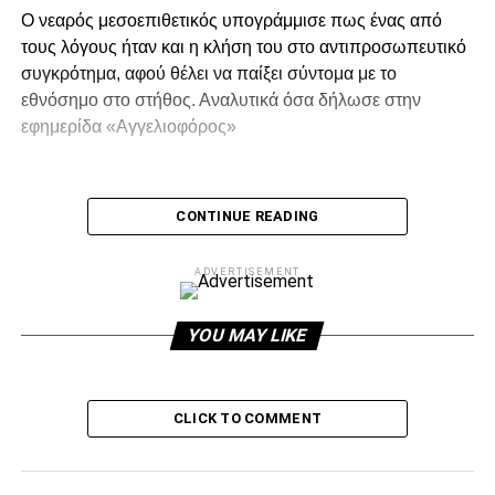
Ο νεαρός μεσοεπιθετικός υπογράμμισε πως ένας από
τους λόγους ήταν και η κλήση του στο αντιπροσωπευτικό
συγκρότημα, αφού θέλει να παίξει σύντομα με το
εθνόσημο στο στήθος. Αναλυτικά όσα δήλωσε στην
εφημερίδα «Αγγελιοφόρος»
ADVERTISEMENT
CONTINUE READING
ADVERTISEMENT
Κλείνεις ένα σημαντικό κεφάλαιο στην καριέρα σου
και ανοίγει ένα μεγαλύτερο, αυτό του ΠΑΟΚ.
YOU MAY LIKE
«Ο ΠΑΣ Γιάννινα είναι πολύ μεγάλη ομάδα και είμαι πολύ
χαρούμενος που αγωνίστηκα σε αυτόν. Είναι όμως και
CLICK TO COMMENT
πολύ μεγάλη τιμή να παίξεις σε μία ομάδα όπως ο
ΠΑΟΚ».