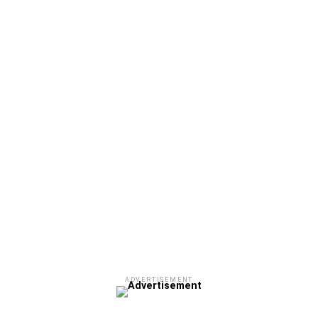
Μετά τιμής,
ΣΦ ΠΑΟΚ
ADVERTISEMENT
ΑΜΠΑΛΑΕΑ, ΜΑΚΕΔΟΝΕΣ, ΤΟΥΜΠΑ, #031#
ΠΕΡΑΙΑ (ΕΟ) , ΕΠΑΝΟΜΗ
ΑΜΥΝΤΑΙΟ, ΜΟΥΔΑΝΙΑ, ΦΛΩΡΙΝΑ,
ΧΡΥΣΟΥΠΟΛΗ».
ADVERTISEMENT
ADVERTISEMENT