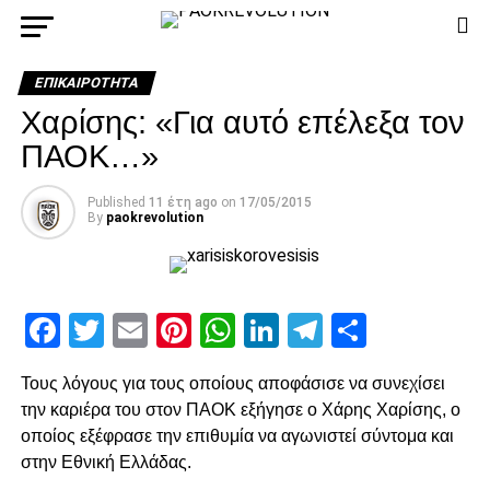
ΕΠΙΚΑΙΡΌΤΗΤΑ
Χαρίσης: «Για αυτό επέλεξα τον
ΠΑΟΚ…»
Published
11 έτη ago
on
17/05/2015
By
paokrevolution
Facebook
Twitter
Email
Pinterest
WhatsApp
LinkedIn
Telegram
Μοιρασ
Τους λόγους για τους οποίους αποφάσισε να συνεχίσει
την καριέρα του στον ΠΑΟΚ εξήγησε ο Χάρης Χαρίσης, ο
οποίος εξέφρασε την επιθυμία να αγωνιστεί σύντομα και
στην Εθνική Ελλάδας.