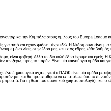
είτε
σνονταρ και την Καμπάλα στους ομίλους του Europa League κα
ές για αυτό και έχουν φτάσει μέχρι εδώ. Η Ντόρτμουντ είναι μί
νουμε μόνο νίκες στην έδρα μας και εκτός έδρας κάθε βαθμός 
όσμο, είναι φοβερή. Αλλά το ίδιο καλή έδρα έχουμε και εμείς. Η
εν την ξέρω, προς το παρόν. Είναι μία καινούργια ομάδα και για
ρχει ένα δημιουργικό άγχος, γιατί ο ΠΑΟΚ είναι μία ομάδα με υ
ν προπόνηση και θα προσπαθήσω να επιστρέψω όσο το δυνατόν 
 μπροστά. Για τη θέση του αμυντικού χαφ με υπολογίζει και ο κύ
είτε