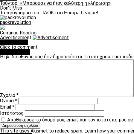
Τούντορ: «Μπορούσε να ήταν καλύτερη η κλήρωση»
Don't Miss
Το πρόγραμμα του ΠΑΟΚ στο Europa League!
paokrevolution
Continue Reading
Advertisement
You may like
Click to comment
Leave a Reply
Η ηλ. διεύθυνση σας δεν δημοσιεύεται.
Τα υποχρεωτικά πεδί
Σχόλιο
*
Όνομα
*
Email
*
Ιστότοπος
Αποθήκευσε το όνομά μου, email, και τον ιστότοπο μου σ
This site uses Akismet to reduce spam.
Learn how your commen