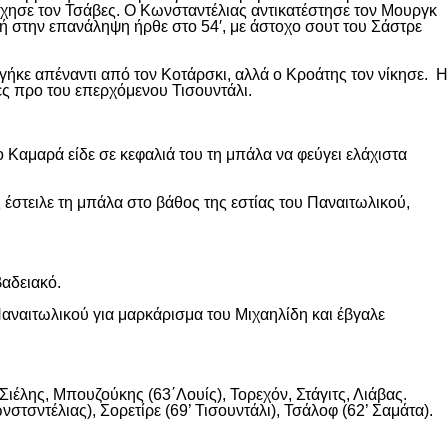
χησε τον Τσάβες. Ο Κωνσταντέλιας αντικατέστησε τον Μουργκ
κή στην επανάληψη ήρθε στο 54′, με άστοχο σουτ του Σάστρε
ήκε απέναντι από τον Κοτάρσκι, αλλά ο Κροάτης τον νίκησε. Η
ες προ του επερχόμενου Τισουντάλι.
 Καμαρά είδε σε κεφαλιά του τη μπάλα να φεύγει ελάχιστα
 έστειλε τη μπάλα στο βάθος της εστίας του Παναιτωλικού,
βαδειακό.
αναιτωλικού για μαρκάρισμα του Μιχαηλίδη και έβγαλε
ιέλης, Μπουζούκης (63΄Λουίς), Τορεχόν, Στάγιτς, Λιάβας.
στσντέλιας), Σορετίρε (69’ Τισουντάλι), Τσάλοφ (62’ Σαμάτα).