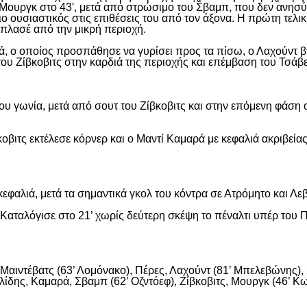
Μουργκ στο 43′, μετά από στρώσιμο του Σβαμπ, που δεν ανησύ
ιο ουσιαστικός στις επιθέσεις του από τον άξονα. Η πρώτη τελι
ε πλασέ από την μικρή περιοχή.
, ο οποίος προσπάθησε να γυρίσει προς τα πίσω, ο Λαχούντ βγ
ου Ζίβκοβιτς στην καρδιά της περιοχής και επέμβαση του Τσάβ
ου γωνία, μετά από σουτ του Ζίβκοβιτς και στην επόμενη φάση ο
οβιτς εκτέλεσε κόρνερ και ο Μαντί Καμαρά με κεφαλιά ακριβείας
εφαλιά, μετά τα σημαντικά γκολ του κόντρα σε Ατρόμητο και Λε
αταλόγισε στο 21’ χωρίς δεύτερη σκέψη το πέναλτι υπέρ του Π
αιντέβατς (63’ Λομόνακο), Πέρες, Λαχούντ (81’ Μπελεβώνης), Σ
ίδης, Καμαρά, Σβαμπ (62’ Οζντόεφ), Ζίβκοβιτς, Μουργκ (46’ Κων