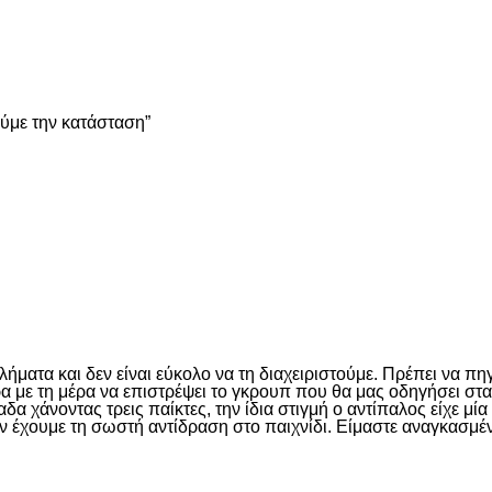
είτε
ούμε την κατάσταση”
είτε
ματα και δεν είναι εύκολο να τη διαχειριστούμε. Πρέπει να πη
έρα με τη μέρα να επιστρέψει το γκρουπ που θα μας οδηγήσει σ
 χάνοντας τρεις παίκτες, την ίδια στιγμή ο αντίπαλος είχε μί
ν έχουμε τη σωστή αντίδραση στο παιχνίδι. Είμαστε αναγκασμέν
είτε