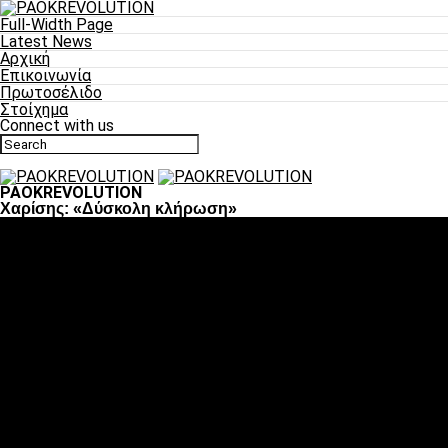
Full-Width Page
Latest News
Αρχική
Επικοινωνία
Πρωτοσέλιδο
Στοίχημα
Connect with us
PAOKREVOLUTION
Χαρίσης: «Δύσκολη κλήρωση»
Ποδόσφαιρο
«Πλέον έχουμε αλλάξει σαν ομάδα, παίξαμε σαν ένα»
«Το πιο σημαντικό είναι η αυτοπεποίθηση των ποδοσφαιριστώ
«Πάμε να διεκδικήσουμε την οκτάδα»
«Είναι απόλαυση να παίζεις για τον κόσμο του ΠΑΟΚ»
«Θα τα δώσουμε όλα κόντρα στη Λιόν για την οκτάδα»
Μπάσκετ
Αλλαγή ώρας με Σπόρτινγκ και Μπιλμπάο