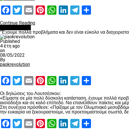
Facebook
Twitter
Email
Pinterest
WhatsApp
LinkedIn
Telegram
Μοιραστ
Continue Reading
πρωτοσέλιδο
“Έχουμε πολλά προβλήματα και δεν είναι εύκολο να διαχειριστ
Published
4 έτη ago
on
08/05/2022
By
paokrevolution
Facebook
Twitter
Email
Pinterest
WhatsApp
LinkedIn
Telegram
Μοιραστ
Οι δηλώσεις του Λουτσέσκου:
«Είμαστε σε μία πολύ δύσκολη κατάσταση, έχουμε πολλά προβλή
αισιόδοξοι και σε καλό επίπεδο. Να επανέλθουν παίκτες και μ
Στη συνέχεια πρόσθεσε: «Παίξαμε με τον Ολυμπιακό μεσοβδόμαδα
την ευκαιρία να ξεκουραστούμε, να προετοιμαστούμε σωστά, δε
Facebook
Twitter
Email
Pinterest
WhatsApp
LinkedIn
Telegram
Μοιραστ