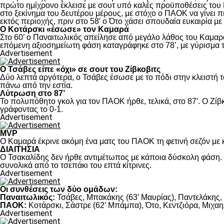
πρώτο ημίχρονο έκλεισε με σουτ υπό καλές προϋποθέσεις του 
στο ξεκίνημα του δευτέρου μέρους, με στόχο ο ΠΑΟΚ να γίνει π
εκτός περιοχής, πριν στο 58′ ο Ότο χάσει σπουδαία ευκαιρία μ
Ο Κοτάρσκι «έσωσε» τον Καμαρά
Στο 60’ ο Παναιτωλικός απείλησε από μεγάλο λάθος του Καμαρά
επόμενη αξιοσημείωτη φάση καταγράφηκε στο 78’, με γύρισμα τ
Advertisement
Ο Τσάβες είπε «όχι» σε σουτ του Ζίβκοβιτς
Δύο λεπτά αργότερα, ο Τσάβες έσωσε με το πόδι στην κλειστή τ
πάνω από την εστία.
Λύτρωση στο 87’
Το πολυπόθητο γκολ για τον ΠΑΟΚ ήρθε, τελικά, στο 87′. Ο Ζίβκ
γράφοντας το 0-1.
Advertisement
MVP
Ο Καμαρά έκρινε ακόμη ένα ματς του ΠΑΟΚ τη φετινή σεζόν με κ
ΔΙΑΙΤΗΣΙΑ
Ο Τσακαλίδης δεν ήρθε αντιμέτωπος με κάποια δύσκολη φάση. Κ
συνολικά από το τσεπάκι του επτά κίτρινες.
Advertisement
Οι συνθέσεις των δύο ομάδων:
Παναιτωλικός:
Τσάβες, Μπακάκης (63’ Μαυρίας), Παντελάκης, Μ
ΠΑΟΚ:
Κοτάρσκι, Σάστρε (62’ Μπάμπα), Ότο, Κεντζιόρα, Μιχαηλ
Advertisement