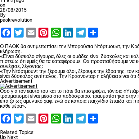
11 έτη ago
on
28/08/2015
By
paokrevolution
Facebook
Twitter
Email
Pinterest
WhatsApp
LinkedIn
Telegram
Μοιραστ
Ο ΠΑΟΚ θα αντιμετωπίσει την Μπορούσια Ντόρτμουντ, την Κρά
κλήρωση.
«Είναι δύσκολο σίγουρα, όλες οι ομάδες είναι δύσκολες και καλ
πιστεύω ότι εμείς θα τα καταφέρουμε. Θα προσπαθήσουμε να κά
συνέχισε, λέγοντας:
«Την Ντόρτμουντ την ξέρουμε όλοι, ξέρουμε την έδρα της, τον κ
είναι δύσκολος αντίπαλος. Την Κράσνονταρ η αλήθεια είναι ότι δ
Advertisement
Όσο για τον εαυτό του και το πότε θα επιστρέψει, τόνισε: «Υπά
τραυματισμοί είναι μέσα στο ποδόσφαιρο, τραυματίστηκα στη
έπαιζα ως αμυντικό χαφ, ενώ σε κάποια παιχνίδια έπαιξα και πιο
κάθε μέρα».
Facebook
Twitter
Email
Pinterest
WhatsApp
LinkedIn
Telegram
Μοιραστ
Related Topics:
Up Next