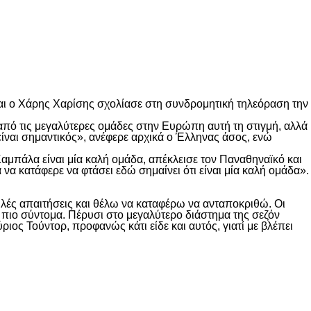
ι ο Χάρης Χαρίσης σχολίασε στη συνδρομητική τηλεόραση την
α από τις μεγαλύτερες ομάδες στην Ευρώπη αυτή τη στιγμή, αλλά
είναι σημαντικός», ανέφερε αρχικά ο Έλληνας άσος, ενώ
 Καμπάλα είναι μία καλή ομάδα, απέκλεισε τον Παναθηναϊκό και
 να κατάφερε να φτάσει εδώ σημαίνει ότι είναι μία καλή ομάδα».
ψηλές απαιτήσεις και θέλω να καταφέρω να ανταποκριθώ. Οι
πιο σύντομα. Πέρυσι στο μεγαλύτερο διάστημα της σεζόν
ριος Τούντορ, προφανώς κάτι είδε και αυτός, γιατί με βλέπει