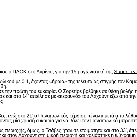
είτε
ισε ο ΠΑΟΚ στο Αγρίνιο, για την 15
η
αγωνιστική της
Super Lea
λικού με 0-1, έχοντας «ήρωα» της τελευταίας στιγμής τον Καμα
ίδη.
ασε την πρώτη του ευκαιρία. Ο Σορετίρε βρέθηκε σε θέση βολής
σε και στο 14′ απείλησε με «κεραυνό» του Λαχούντ έξω από την
τς
ς, ενώ στο 21’ ο Παναιτωλικός κέρδισε πέναλτι μετά από λάθος
νοντας μία χρυσή ευκαιρία για να βάλει τον Παναιτωλικό μπροστ
ς περιοχής, όμως, ο Τσάβες ήταν σε ετοιμότητα και στο 33′, έπε
ε στον Λαχούντ στη μικρή περιοχή και χρειάστηκε η ψύχραιμη 