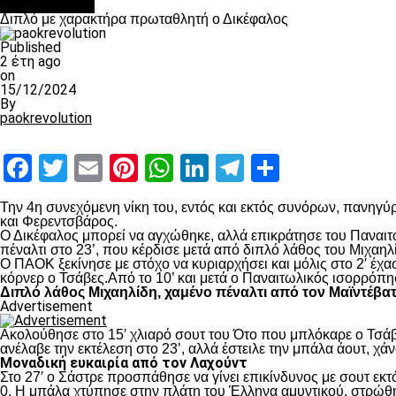
πρωτοσέλιδο
Διπλό με χαρακτήρα πρωταθλητή ο Δικέφαλος
Published
2 έτη ago
on
15/12/2024
By
paokrevolution
Facebook
Twitter
Email
Pinterest
WhatsApp
LinkedIn
Telegram
Μοιραστ
Την 4
η
συνεχόμενη νίκη του, εντός και εκτός συνόρων, πανηγύρ
και Φερεντσβάρος.
Ο Δικέφαλος μπορεί να αγχώθηκε, αλλά επικράτησε του Παναιτω
πέναλτι στο 23’, που κέρδισε μετά από διπλό λάθος του Μιχαηλ
Ο ΠΑΟΚ ξεκίνησε με στόχο να κυριαρχήσει και μόλις στο 2′ έχ
κόρνερ ο Τσάβες.Από το 10’ και μετά ο Παναιτωλικός ισορρόπη
Διπλό λάθος Μιχαηλίδη, χαμένο πέναλτι από τον Μαϊντέβα
Advertisement
Ακολούθησε στο 15′ χλιαρό σουτ του Ότο που μπλόκαρε ο Τσάβε
ανέλαβε την εκτέλεση στο 23’, αλλά έστειλε την μπάλα άουτ, χά
Μοναδική ευκαιρία από τον Λαχούντ
Στο 27′ ο Σάστρε προσπάθησε να γίνει επικίνδυνος με σουτ εκτό
0. Η μπάλα χτύπησε στην πλάτη του Έλληνα αμυντικού, στρώθηκ