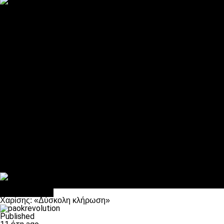
ΠΑΟΚ και τηλεοπτικά: αποκλειστικά απόφαση Σαββίδη
Αντίπαλοι
Νέα προβλήματα στην Μπέτις πριν την Τούμπα
Επίσημο «stop» στους φίλους του ΠΑΟΚ στο Αγρίνιο
Η Λιόν «σφυροκόπησε» τη Μονακό και πλησιάζει στο Champio
ΠΑΟΚ: Τι έκαναν οι αντίπαλοί του στο Europa League
Η Ριέκα διέκοψε την εγγραφή μελών ενόψει… ΠΑΟΚ
Διάφορα
Πέθανε ο μπαμπάς του Γιαννάκη, Λουκάς Μήλιος
ΣΦ ΠΑΟΚ Θύρα 4: Ανακοίνωσε οδική εκδρομή για τον αγώνα με
Κανείς δεν ξέχασε τα έξι αετόπουλα
Στο OPEN τα προκριματικά, στη NOVA τα του πρωταθλήματος
Σαν σήμερα: Οταν “έφυγε” ο Λόραντ
πρωτοσέλιδο
Χαρίσης: «Δύσκολη κλήρωση»
Published