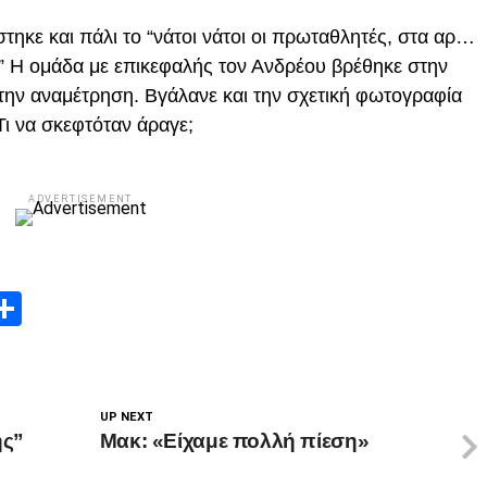
ηκε και πάλι το “νάτοι νάτοι οι πρωταθλητές, στα αρ…
” Η ομάδα με επικεφαλής τον Ανδρέου βρέθηκε στην
ί την αναμέτρηση. Βγάλανε και την σχετική φωτογραφία
Τι να σκεφτόταν άραγε;
ADVERTISEMENT
App
edIn
elegram
Μοιραστείτε
UP NEXT
ής”
Μακ: «Είχαμε πολλή πίεση»