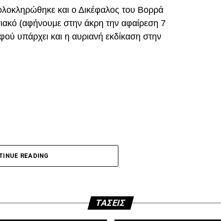
ολοκληρώθηκε και ο Δικέφαλος του Βορρά
ιακό (αφήνουμε στην άκρη την αφαίρεση 7
ού υπάρχει και η αυριανή εκδίκαση στην
DVERTISEMENT
p
In
egram
οιραστείτε
 τη φετινή σεζόν με κεφαλιά, μετά τα σημαντικά
ακό.
TINUE READING
άποια δύσκολη φάση. Καταλόγισε στο 21’ χωρίς
τωλικού για μαρκάρισμα του Μιχαηλίδη και έβγαλε
.
ΤΆΣΕΙΣ