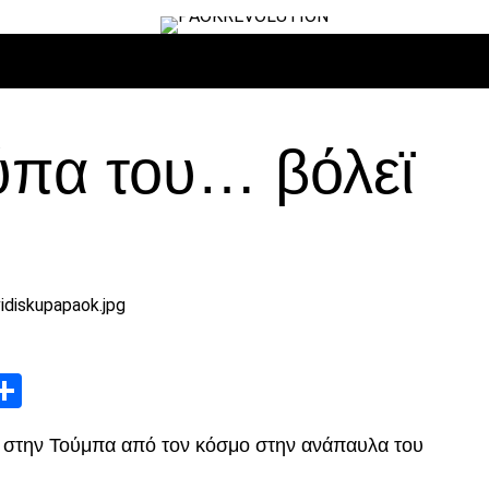
ΙΡΟ
ΜΠΆΣΚΕΤ
ΒΌΛΛΕΫ
ΕΠΙΚΑΙΡΌΤΗΤΑ
ΑΝΤΊΠΑΛΟΙ
ύπα του… βόλεϊ
App
edIn
elegram
Μοιραστείτε
 στην Τούμπα από τον κόσμο στην ανάπαυλα του