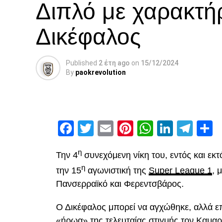
Διπλό με χαρακτή
Δικέφαλος
Published
2 έτη ago
on
15/12/2024
By
paokrevolution
Facebook
Twitter
Email
Pinterest
WhatsAp
Linked
Tel
Μ
η
Την 4
συνεχόμενη νίκη του, εντός και εκ
η
την 15
αγωνιστική της
Super League 1
, 
Πανσερραϊκό και Φερεντσβάρος.
Ο Δικέφαλος μπορεί να αγχώθηκε, αλλά επ
«ήρωα» της τελευταίας στιγμής τον Καμαρ