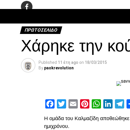
ΠΟΔΌΣΦΑ
ΠΡΩΤΟΣΈΛΙΔΟ
Χάρηκε την κο
Published
11 έτη ago
on
18/03/2015
By
paokrevolution
Facebook
Twitter
Email
Pinterest
Whats
Link
T
Η ομάδα του Καλμαζίδη αποθεώθηκε
ημιχρόνου.