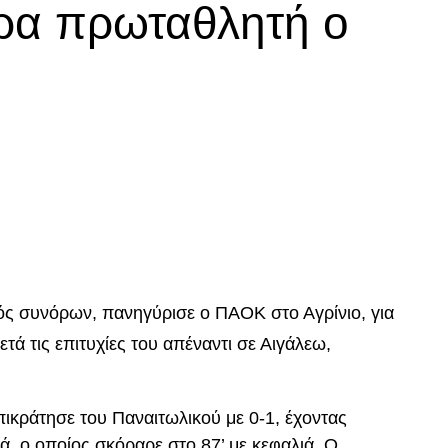
ρα πρωταθλητή ο
p
In
egram
οιραστείτε
τός συνόρων, πανηγύρισε ο ΠΑΟΚ στο Αγρίνιο, για
μετά τις επιτυχίες του απέναντι σε Αιγάλεω,
ικράτησε του Παναιτωλικού με 0-1, έχοντας
ά, ο οποίος σκόραρε στο 87’ με κεφαλιά. Ο