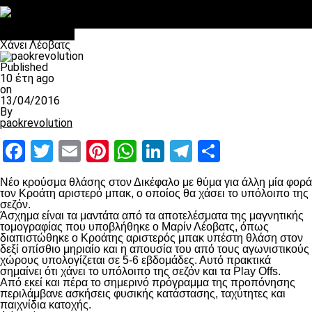
Στο OPEN τα προκριματικά, στη NOVA τα του πρωταθλήματος
Σαν σήμερα: Οταν “έφυγε” ο Λόραντ
Επικαιρότητα
Χάνει Λέοβατς
Published
10 έτη ago
on
13/04/2016
By
paokrevolution
Facebook
Twitter
Email
Pinterest
WhatsApp
LinkedIn
Telegram
Μοιραστ
Νέο κρούσμα θλάσης στον Δικέφαλο με θύμα για άλλη μία φορά
τον Κροάτη αριστερό μπακ, ο οποίος θα χάσει το υπόλοιπο της
σεζόν.
Άσχημα είναι τα μαντάτα από τα αποτελέσματα της μαγνητικής
τομογραφίας που υποβλήθηκε ο Μαρίν Λέοβατς, όπως
διαπιστώθηκε ο Κροάτης αριστερός μπακ υπέστη θλάση στον
δεξί οπίσθιο μηριαίο και η απουσία του από τους αγωνιστικούς
χώρους υπολογίζεται σε 5-6 εβδομάδες. Αυτό πρακτικά
σημαίνει ότι χάνει το υπόλοιπο της σεζόν και τα Play Offs.
Από εκεί και πέρα το σημερινό πρόγραμμα της προπόνησης
περιλάμβανε ασκήσεις φυσικής κατάστασης, ταχύτητες και
παιχνίδια κατοχής.