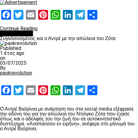
Facebook
Twitter
Email
Pinterest
WhatsApp
LinkedIn
Telegram
Μοιραστ
Continue Reading
Επικαιρότητα
Συγκλονισμένος και ο Αντρέ με την απώλεια του Ζότα
Published
1 έτος ago
on
03/07/2025
By
paokrevolution
Facebook
Twitter
Email
Pinterest
WhatsApp
LinkedIn
Telegram
Μοιραστ
Ο Αντρέ Βιεϊρίνια με ανάρτηση του στα social media εξέφρασε
την οδύνη του για την απώλεια του Ντιόγκο Ζότα που έχασε
όπως και ο αδελφός του την ζωή του σε αυτοκινητιστικό
δυστύχημα. «Αναπαύσου εν ειρήνη», ανέφερε στο μήνυμά του
ο Αντρέ Βιεϊρίνια.