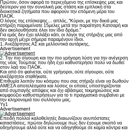
Πρώτον, όσον αφορά το περιεχόμενο της επίσκεψης μας και
δεύτερον για την συνολική μας στάση και εμπλοκή στα
διοικητικά ζητήματα που αφορούν την επόμενη μέρα του
ΠΑΟΚ.
Ο λόγος της επίσκεψης… απλός, “Κύριοι, με την δικιά μας
στήριξη παραμείνατε 15μελες μετά την παραίτηση Κατσαρή και
δεν ακολουθήσατε όλοι τον ίδιο δρόμο.”
Για εμάς δεν έχει αλλάξει κάτι, οι λόγοι της στήριξης μας από
την αρχή μέχρι σήμερα παραμένουν ίδιοι.
1. Ανεξάρτητος ΑΣ και μελλοντικά αυτάρκης,
Advertisement
2. Την πιο σίγουρη και την πιο γρήγορη λύση για την ανέγερση
της νέας Τούμπας που ήδη έχει καθυστερήσει πολύ να δωθεί
στον λαό του ΠΑΟΚ.
Και από ότι φαίνεται, ούτε γρήγοροι, ούτε σίγουροι, ούτε
ανεξάρτητοι σταθήκατε.
Επιθυμία λοιπόν του κόσμου που σας στήριξε είναι να δωθούν
ΑΜΕΣΑ αποτελέσματα και λύσεις οι οποίες υποστηρίζονται
από συμπαγής απόψεις και όχι αβάσιμες τεκμηριώσεις και
κομφούζιο καθυστερήσεων για το τι πραγματικά συμβαίνει με
την κληρονομιά του συλλόγου μας.
Υγ1
Advertisement
Επειδή πολλοί καλοθελητές διαιωνίζουν ανυπόστατες
καταστάσεις, πρώτοι δηλώνουμε πως δεν έχουμε σκοπό να
οδηγήσουμε αλλά ούτε και να οδηγηθούμε σε καμία κόντρα και