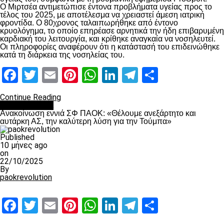
Ο Μιρτσέα αντιμετώπισε έντονα προβλήματα υγείας προς το
τέλος του 2025, με αποτέλεσμα να χρειαστεί άμεση ιατρική
φροντίδα. Ο 80χρονος ταλαιπωρήθηκε από έντονο
κρυολόγημα, το οποίο επηρέασε αρνητικά την ήδη επιβαρυμένη
καρδιακή του λειτουργία, και κρίθηκε αναγκαία να νοσηλευτεί.
Οι πληροφορίες αναφέρουν ότι η κατάστασή του επιδεινώθηκε
κατά τη διάρκεια της νοσηλείας του.
Facebook
Twitter
Email
Pinterest
WhatsApp
LinkedIn
Telegram
Μοιραστ
Continue Reading
Επικαιρότητα
Ανακοίνωση εννιά ΣΦ ΠΑΟΚ: «Θέλουμε ανεξάρτητο και
αυτάρκη ΑΣ, την καλύτερη λύση για την Τούμπα»
Published
10 μήνες ago
on
22/10/2025
By
paokrevolution
Facebook
Twitter
Email
Pinterest
WhatsApp
LinkedIn
Telegram
Μοιραστ