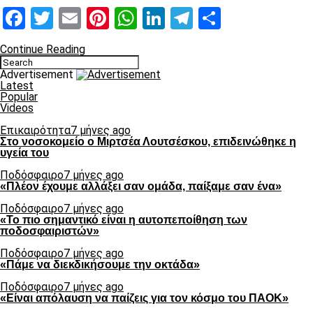
Facebook
Twitter
Email
Pinterest
WhatsApp
LinkedIn
Telegram
Μοιραστ
Continue Reading
Advertisement
Latest
Popular
Videos
Επικαιρότητα
7 μήνες ago
Στο νοσοκομείο ο Μιρτσέα Λουτσέσκου, επιδεινώθηκε η
υγεία του
Ποδόσφαιρο
7 μήνες ago
«Πλέον έχουμε αλλάξει σαν ομάδα, παίξαμε σαν ένα»
Ποδόσφαιρο
7 μήνες ago
«Το πιο σημαντικό είναι η αυτοπεποίθηση των
ποδοσφαιριστών»
Ποδόσφαιρο
7 μήνες ago
«Πάμε να διεκδικήσουμε την οκτάδα»
Ποδόσφαιρο
7 μήνες ago
«Είναι απόλαυση να παίζεις για τον κόσμο του ΠΑΟΚ»