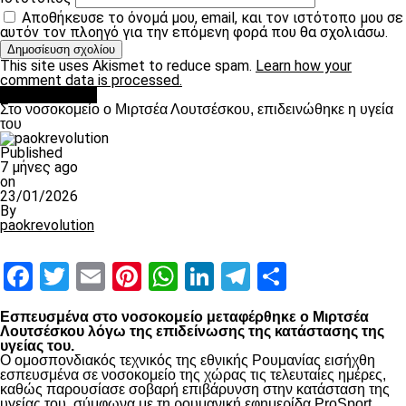
Αποθήκευσε το όνομά μου, email, και τον ιστότοπο μου σε
αυτόν τον πλοηγό για την επόμενη φορά που θα σχολιάσω.
This site uses Akismet to reduce spam.
Learn how your
comment data is processed.
Επικαιρότητα
Στο νοσοκομείο ο Μιρτσέα Λουτσέσκου, επιδεινώθηκε η υγεία
του
Published
7 μήνες ago
on
23/01/2026
By
paokrevolution
Facebook
Twitter
Email
Pinterest
WhatsApp
LinkedIn
Telegram
Μοιραστ
Εσπευσμένα στο νοσοκομείο μεταφέρθηκε ο Μιρτσέα
Λουτσέσκου λόγω της επιδείνωσης της κατάστασης της
υγείας του.
Ο ομοσπονδιακός τεχνικός της εθνικής Ρουμανίας εισήχθη
εσπευσμένα σε νοσοκομείο της χώρας τις τελευταίες ημέρες,
καθώς παρουσίασε σοβαρή επιβάρυνση στην κατάσταση της
υγείας του, σύμφωνα με τη ρουμανική εφημερίδα ProSport.