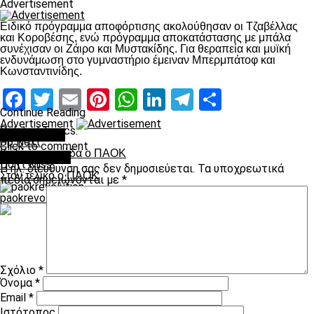
Advertisement
Ειδικό πρόγραμμα αποφόρτισης ακολούθησαν οι Τζαβέλλας
και Κοροβέσης, ενώ πρόγραμμα αποκατάστασης με μπάλα
συνέχισαν οι Ζάιρο και Μυστακίδης. Για θεραπεία και μυϊκή
ενδυνάμωση στο γυμναστήριο έμειναν Μπερμπάτοφ και
Κωνσταντινίδης.
Facebook
Twitter
Email
Pinterest
WhatsApp
LinkedIn
Telegram
Μοιραστ
Continue Reading
Advertisement
Related Topics:
You may like
Up Next
Click to comment
Καλύτερη ομάδα ο ΠΑΟΚ
Leave a Reply
Don't Miss
Η ηλ. διεύθυνση σας δεν δημοσιεύεται.
Τα υποχρεωτικά
Στον τελικό ο ΠΑΟΚ
πεδία σημειώνονται με
*
paokrevolution
Σχόλιο
*
Όνομα
*
Email
*
Ιστότοπος