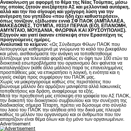
Ανακοίνωση με αφορμή το θέμα της Νέας Τούμπας, μέσω
της οποίας ζητούν ανεξάρτητο ΑΣ και μελλοντικά αυτάρκη,
αλλά και την πιο σίγουρη και γρήγορη λύση για την
ανέγερση του γηπέδου «που ήδη έχει καθυστερήσει»,
όπως τονίζουν, εξέδωσαν εννιά ΣΦ ΠΑΟΚ (ΑΜΠΑΛΑΕΑ,
ΜΑΚΕΔΟΝΕΣ, ΤΟΥΜΠΑ, #031# ΠΕΡΑΙΑ (ΕΟ), ΕΠΑΝΟΜΗ,
ΑΜΥΝΤΑΙΟ, ΜΟΥΔΑΝΙΑ, ΦΛΩΡΙΝΑ ΚΑΙ ΧΡΥΣΟΥΠΟΛΗΣ).
Εξηγούν και γιατί έκαναν επίσκεψη στον Ερασιτέχνη τις
προηγούμενες ημέρες.
Αναλυτικά το κείμενο:
«Ως Σύνδεσμοι Φίλων ΠΑΟΚ που
λειτουργούμε καθημερινά με γνώμωνα το καλό του Δικεφάλου
και μόνο, αισθανόμαστε την ανάγκη να τοποθετηθούμε
(ελπίζουμε για τελευταία φορά) καθώς εν όψη των 100 ετών τα
διοικητικά εσωπροβλήματα του οργανισμού δεν φαίνεται να
καταλαγιάζουν (κάθε άλλο μάλλον) παρά τις επανειλημμένες
προσπάθειες μας να επικρατήσει η λογική, η ενότητα και η
υγιείς σκέψη προς συμφέρουν του ΠΑΟΚ μας.
Χωρίς να μακρηγορούμε καθώς στις περιστάσεις που
βιώνουμε μάλλον δεν αρμόζουν μανιφέστα αλλά λακωνικές
τοποθετήσεις και δράση, αναφέρουμε τα εξής.
Μετά την προχθεσινή μας επίσκεψη στα γραφεία του ΑΣ ΠΑΟΚ,
την διακοπή του διοικητικού συμβουλίου και την συνέχιση της
διαδικασίας σήμερα Τέταρτη, πρέπει να δώσουμε στο σύνολο
του λαού του ΠΑΟΚ την αλήθεια από την δικιά μας πλευρά
καθώς το μέλλον του οργανισμού και οι άνθρωποι που τον
απαρτίζουν είναι θέμα όλων και όχι μόνο των οργανωμένων.
Advertisement