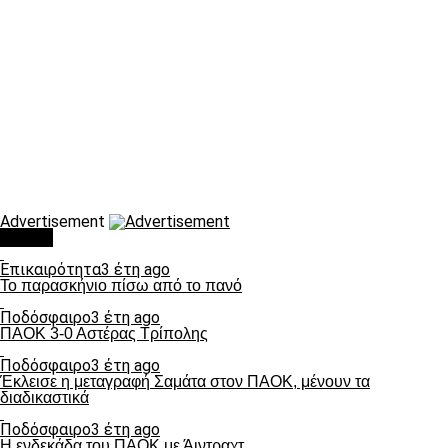
Advertisement
Τάσεις
Επικαιρότητα
3 έτη ago
Το παρασκήνιο πίσω από το πανό
Ποδόσφαιρο
3 έτη ago
ΠΑΟΚ 3-0 Αστέρας Τρίπολης
Ποδόσφαιρο
3 έτη ago
Έκλεισε η μεταγραφή Σαμάτα στον ΠΑΟΚ, μένουν τα
διαδικαστικά
Ποδόσφαιρο
3 έτη ago
Η ενδεκάδα του ΠΑΟΚ με Άιντραχτ