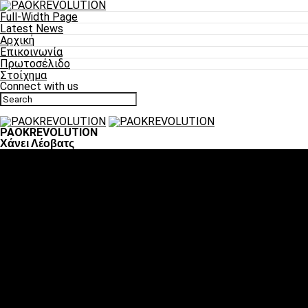
Full-Width Page
Latest News
Αρχική
Επικοινωνία
Πρωτοσέλιδο
Στοίχημα
Connect with us
PAOKREVOLUTION
Χάνει Λέοβατς
Ποδόσφαιρο
«Πλέον έχουμε αλλάξει σαν ομάδα, παίξαμε σαν ένα»
«Το πιο σημαντικό είναι η αυτοπεποίθηση των
ποδοσφαιριστών»
«Πάμε να διεκδικήσουμε την οκτάδα»
«Είναι απόλαυση να παίζεις για τον κόσμο του ΠΑΟΚ»
«Θα τα δώσουμε όλα κόντρα στη Λιόν για την οκτάδα»
Μπάσκετ