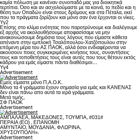
καμία πόλωση με κανέναν συνοπαδό μας για διοικητικά
τερτίπια. Όσο και αν ασχολούμαστε με τα κοινά, το πεδίο και η
θέση των Οπαδών είναι στους δρόμους και στα Πέταλα, εκεί
που τα πράγματα ζορίζουν και μόνο σαν ένα έρχονται οι νίκες.
Υγ2
Επίσης στο κλίμα ενότητας που παροτρύνουμε και διαλέγουμε
εξ αρχής να ακολουθήσουμε αποφασίσαμε να μην
ανακοινώσουμε δημόσια τους λόγους που είμαστε κάθετα
απέναντι στην εμπλοκή Τσαλόπουλου-Χατζόπουλου στην
επόμενη μέρα του ΑΣ ΠΑΟΚ, αλλά όσοι ενδιαφέρονται να
ακούσουν ποιες συγκεκριμένες κινήσεις τους, συναντήσεις
τους και τοποθετήσεις τους είναι αυτές που τους θέτουν εκτός
κάδρου για εμάς είμαστε πάντα διαθέσιμοι…
Υγ4
Advertisement
Εμείς είμαστε μόνο Π.Α.Ο.Κ.
Μόνο τα 4 γράμματα έχουν σημασία για εμάς και ΚΑΝΕΝΑΣ
δεν είναι πάνω απο αυτά τα ιερά γράμματα.
Μετά τιμής,
ΣΦ ΠΑΟΚ
Advertisement
ΑΜΠΑΛΑΕΑ, ΜΑΚΕΔΟΝΕΣ, ΤΟΥΜΠΑ, #031#
ΠΕΡΑΙΑ (ΕΟ) , ΕΠΑΝΟΜΗ
ΑΜΥΝΤΑΙΟ, ΜΟΥΔΑΝΙΑ, ΦΛΩΡΙΝΑ,
ΧΡΥΣΟΥΠΟΛΗ».
Advertisement