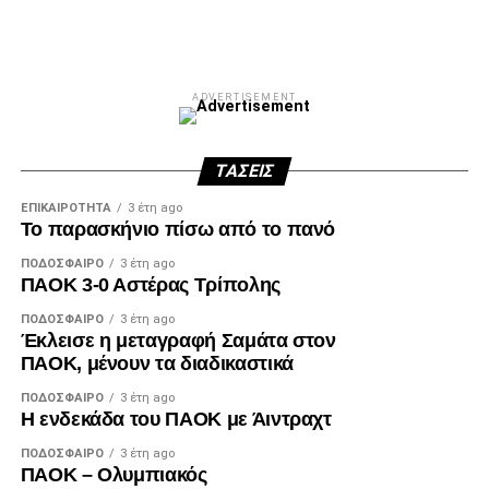
Facebook
Twitter
Email
Pinterest
WhatsApp
LinkedIn
Telegram
Μοιρασ
ADVERTISEMENT
ΤΆΣΕΙΣ
ΕΠΙΚΑΙΡΌΤΗΤΑ
3 έτη ago
Το παρασκήνιο πίσω από το πανό
ΠΟΔΌΣΦΑΙΡΟ
3 έτη ago
ΠΑΟΚ 3-0 Αστέρας Τρίπολης
ΠΟΔΌΣΦΑΙΡΟ
3 έτη ago
Έκλεισε η μεταγραφή Σαμάτα στον
ΠΑΟΚ, μένουν τα διαδικαστικά
ΠΟΔΌΣΦΑΙΡΟ
3 έτη ago
Η ενδεκάδα του ΠΑΟΚ με Άιντραχτ
ΠΟΔΌΣΦΑΙΡΟ
3 έτη ago
ΠΑΟΚ – Ολυμπιακός