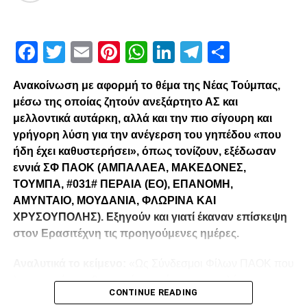
Facebook
Twitter
Email
Pinterest
WhatsApp
LinkedIn
Telegram
Μοιρασ
Ανακοίνωση με αφορμή το θέμα της Νέας Τούμπας,
μέσω της οποίας ζητούν ανεξάρτητο ΑΣ και
μελλοντικά αυτάρκη, αλλά και την πιο σίγουρη και
γρήγορη λύση για την ανέγερση του γηπέδου «που
ήδη έχει καθυστερήσει», όπως τονίζουν, εξέδωσαν
εννιά ΣΦ ΠΑΟΚ (ΑΜΠΑΛΑΕΑ, ΜΑΚΕΔΟΝΕΣ,
ΤΟΥΜΠΑ, #031# ΠΕΡΑΙΑ (ΕΟ), ΕΠΑΝΟΜΗ,
ΑΜΥΝΤΑΙΟ, ΜΟΥΔΑΝΙΑ, ΦΛΩΡΙΝΑ ΚΑΙ
ΧΡΥΣΟΥΠΟΛΗΣ). Εξηγούν και γιατί έκαναν επίσκεψη
στον Ερασιτέχνη τις προηγούμενες ημέρες.
Αναλυτικά το κείμενο:
«Ως Σύνδεσμοι Φίλων ΠΑΟΚ που
λειτουργούμε καθημερινά με γνώμωνα το καλό του
CONTINUE READING
Δικεφάλου και μόνο, αισθανόμαστε την ανάγκη να