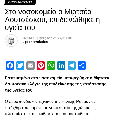
paokrevolution
ΕΠΙΚΑΙΡΌΤΗΤΑ
Στο νοσοκομείο ο Μιρτσέα
Λουτσέσκου, επιδεινώθηκε η
υγεία του
Published
7 μήνες ago
on
23/01/2026
By
paokrevolution
Facebook
Twitter
Email
Pinterest
WhatsApp
LinkedIn
Telegram
Μοιρασ
Εσπευσμένα στο νοσοκομείο μεταφέρθηκε ο Μιρτσέα
Λουτσέσκου λόγω της επιδείνωσης της κατάστασης
της υγείας του.
Ο ομοσπονδιακός τεχνικός της εθνικής Ρουμανίας
εισήχθη εσπευσμένα σε νοσοκομείο της χώρας τις
τελευταίες ημέρες, καθώς παρουσίασε σοβαρή