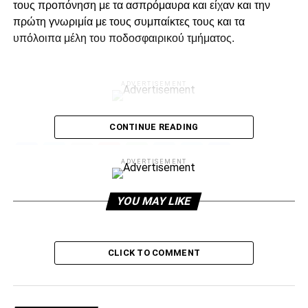
τους προπόνηση με τα ασπρόμαυρα και είχαν και την
πρώτη γνωριμία με τους συμπαίκτες τους και τα
υπόλοιπα μέλη του ποδοσφαιρικού τμήματος.
ADVERTISEMENT
CONTINUE READING
Facebook
Twitter
Email
Pinterest
WhatsApp
LinkedIn
Telegram
Μοιρασ
ADVERTISEMENT
RELATED TOPICS:
YOU MAY LIKE
UP NEXT
Εκεί και ο Φακούντο
DON'T MISS
CLICK TO COMMENT
Τα πρώτα χιλιόμετρα