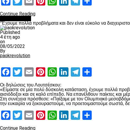
Facebook
Twitter
Email
Pinterest
WhatsApp
LinkedIn
Telegram
Μοιραστ
Continue Reading
πρωτοσέλιδο
“Έχουμε πολλά προβλήματα και δεν είναι εύκολο να διαχειριστ
Published
4 έτη ago
on
08/05/2022
By
paokrevolution
Facebook
Twitter
Email
Pinterest
WhatsApp
LinkedIn
Telegram
Μοιραστ
Οι δηλώσεις του Λουτσέσκου:
«Είμαστε σε μία πολύ δύσκολη κατάσταση, έχουμε πολλά προβλή
αισιόδοξοι και σε καλό επίπεδο. Να επανέλθουν παίκτες και μ
Στη συνέχεια πρόσθεσε: «Παίξαμε με τον Ολυμπιακό μεσοβδόμαδα
την ευκαιρία να ξεκουραστούμε, να προετοιμαστούμε σωστά, δε
Facebook
Twitter
Email
Pinterest
WhatsApp
LinkedIn
Telegram
Μοιραστ
Continue Reading