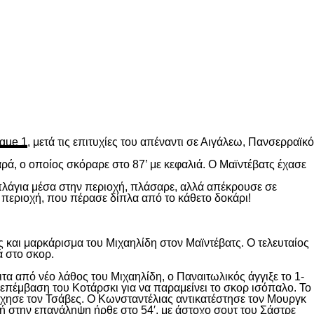
gue 1
, μετά τις επιτυχίες του απέναντι σε Αιγάλεω, Πανσερραϊκό
ρά, ο οποίος σκόραρε στο 87’ με κεφαλιά. Ο Μαϊντέβατς έχασε
 πλάγια μέσα στην περιοχή, πλάσαρε, αλλά απέκρουσε σε
 περιοχή, που πέρασε δίπλα από το κάθετο δοκάρι!
 και μαρκάρισμα του Μιχαηλίδη στον Μαϊντέβατς. Ο τελευταίος
ά στο σκορ.
ιτα από νέο λάθος του Μιχαηλίδη, ο Παναιτωλικός άγγιξε το 1-
επέμβαση του Κοτάρσκι για να παραμείνει το σκορ ισόπαλο. Το
χησε τον Τσάβες. Ο Κωνσταντέλιας αντικατέστησε τον Μουργκ
κή στην επανάληψη ήρθε στο 54′, με άστοχο σουτ του Σάστρε