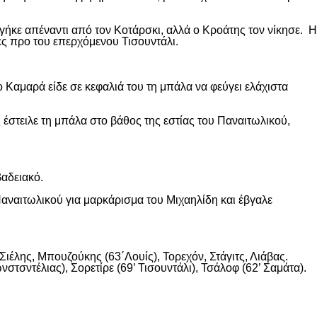
ήκε απέναντι από τον Κοτάρσκι, αλλά ο Κροάτης τον νίκησε. Η
ες προ του επερχόμενου Τισουντάλι.
 Καμαρά είδε σε κεφαλιά του τη μπάλα να φεύγει ελάχιστα
 έστειλε τη μπάλα στο βάθος της εστίας του Παναιτωλικού,
βαδειακό.
αναιτωλικού για μαρκάρισμα του Μιχαηλίδη και έβγαλε
ιέλης, Μπουζούκης (63΄Λουίς), Τορεχόν, Στάγιτς, Λιάβας.
στσντέλιας), Σορετίρε (69’ Τισουντάλι), Τσάλοφ (62’ Σαμάτα).