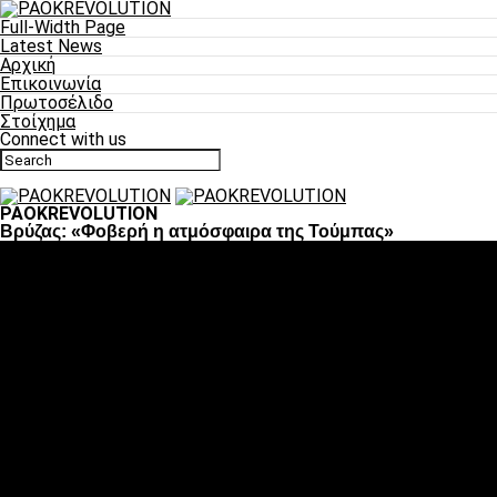
Full-Width Page
Latest News
Αρχική
Επικοινωνία
Πρωτοσέλιδο
Στοίχημα
Connect with us
PAOKREVOLUTION
Βρύζας: «Φοβερή η ατμόσφαιρα της Τούμπας»
Ποδόσφαιρο
«Πλέον έχουμε αλλάξει σαν ομάδα, παίξαμε σαν ένα»
«Το πιο σημαντικό είναι η αυτοπεποίθηση των ποδοσφαιριστώ
«Πάμε να διεκδικήσουμε την οκτάδα»
«Είναι απόλαυση να παίζεις για τον κόσμο του ΠΑΟΚ»
«Θα τα δώσουμε όλα κόντρα στη Λιόν για την οκτάδα»
Μπάσκετ
Αλλαγή ώρας με Σπόρτινγκ και Μπιλμπάο