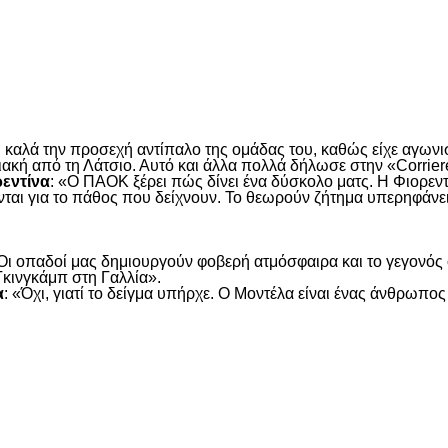
είτε
αλά την προσεχή αντίπαλο της ομάδας του, καθώς είχε αγωνιστ
ιακή από τη Λάτσιο. Αυτό και άλλα πολλά δήλωσε στην «Corriere
ρεντίνα
: «Ο ΠΑΟΚ ξέρει πώς δίνει ένα δύσκολο ματς. Η Φιορεντ
νται για το πάθος που δείχνουν. Το θεωρούν ζήτημα υπερηφάνε
«Οι οπαδοί μας δημιουργούν φοβερή ατμόσφαιρα και το γεγονός ότ
Γκινγκάμπ στη Γαλλία».
α
: «Όχι, γιατί το δείγμα υπήρχε. Ο Μοντέλα είναι ένας άνθρωπ
είτε