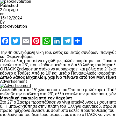
Published
2 έτη ago
on
15/12/2024
By
paokrevolution
Facebook
Twitter
Email
Pinterest
WhatsApp
LinkedIn
Telegram
Μοιραστ
Την 4
η
συνεχόμενη νίκη του, εντός και εκτός συνόρων, πανηγύρ
και Φερεντσβάρος.
Ο Δικέφαλος μπορεί να αγχώθηκε, αλλά επικράτησε του Παναιτω
πέναλτι στο 23’, που κέρδισε μετά από διπλό λάθος του Μιχαηλ
Ο ΠΑΟΚ ξεκίνησε με στόχο να κυριαρχήσει και μόλις στο 2′ έχ
κόρνερ ο Τσάβες.Από το 10’ και μετά ο Παναιτωλικός ισορρόπη
Διπλό λάθος Μιχαηλίδη, χαμένο πέναλτι από τον Μαϊντέβα
Advertisement
Ακολούθησε στο 15′ χλιαρό σουτ του Ότο που μπλόκαρε ο Τσάβε
ανέλαβε την εκτέλεση στο 23’, αλλά έστειλε την μπάλα άουτ, χά
Μοναδική ευκαιρία από τον Λαχούντ
Στο 27′ ο Σάστρε προσπάθησε να γίνει επικίνδυνος με σουτ εκτό
0. Η μπάλα χτύπησε στην πλάτη του Έλληνα αμυντικού, στρώθηκ
πρώτο ημίχρονο έκλεισε με σουτ υπό καλές προϋποθέσεις του 
στο ξεκίνημα του δευτέρου μέρους, με στόχο ο ΠΑΟΚ να γίνει π