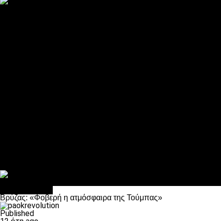
ΠΑΟΚ και τηλεοπτικά: αποκλειστικά απόφαση Σαββίδη
Αντίπαλοι
Νέα προβλήματα στην Μπέτις πριν την Τούμπα
Επίσημο «stop» στους φίλους του ΠΑΟΚ στο Αγρίνιο
Η Λιόν «σφυροκόπησε» τη Μονακό και πλησιάζει στο Champio
ΠΑΟΚ: Τι έκαναν οι αντίπαλοί του στο Europa League
Η Ριέκα διέκοψε την εγγραφή μελών ενόψει… ΠΑΟΚ
Διάφορα
Πέθανε ο μπαμπάς του Γιαννάκη, Λουκάς Μήλιος
ΣΦ ΠΑΟΚ Θύρα 4: Ανακοίνωσε οδική εκδρομή για τον αγώνα με
Κανείς δεν ξέχασε τα έξι αετόπουλα
Στο OPEN τα προκριματικά, στη NOVA τα του πρωταθλήματος
Σαν σήμερα: Οταν “έφυγε” ο Λόραντ
πρωτοσέλιδο
Βρύζας: «Φοβερή η ατμόσφαιρα της Τούμπας»
Published