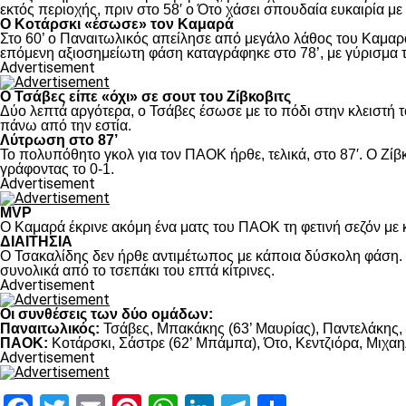
εκτός περιοχής, πριν στο 58′ ο Ότο χάσει σπουδαία ευκαιρία μ
Ο Κοτάρσκι «έσωσε» τον Καμαρά
Στο 60’ ο Παναιτωλικός απείλησε από μεγάλο λάθος του Καμαρά
επόμενη αξιοσημείωτη φάση καταγράφηκε στο 78’, με γύρισμα τ
Advertisement
Ο Τσάβες είπε «όχι» σε σουτ του Ζίβκοβιτς
Δύο λεπτά αργότερα, ο Τσάβες έσωσε με το πόδι στην κλειστή τ
πάνω από την εστία.
Λύτρωση στο 87’
Το πολυπόθητο γκολ για τον ΠΑΟΚ ήρθε, τελικά, στο 87′. Ο Ζίβκ
γράφοντας το 0-1.
Advertisement
MVP
Ο Καμαρά έκρινε ακόμη ένα ματς του ΠΑΟΚ τη φετινή σεζόν με κ
ΔΙΑΙΤΗΣΙΑ
Ο Τσακαλίδης δεν ήρθε αντιμέτωπος με κάποια δύσκολη φάση. Κ
συνολικά από το τσεπάκι του επτά κίτρινες.
Advertisement
Οι συνθέσεις των δύο ομάδων:
Παναιτωλικός:
Τσάβες, Μπακάκης (63’ Μαυρίας), Παντελάκης, Μ
ΠΑΟΚ:
Κοτάρσκι, Σάστρε (62’ Μπάμπα), Ότο, Κεντζιόρα, Μιχαηλ
Advertisement