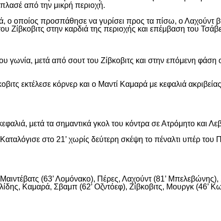
ε πλασέ από την μικρή περιοχή.
, ο οποίος προσπάθησε να γυρίσει προς τα πίσω, ο Λαχούντ βγ
ου Ζίβκοβιτς στην καρδιά της περιοχής και επέμβαση του Τσάβ
ου γωνία, μετά από σουτ του Ζίβκοβιτς και στην επόμενη φάση ο
οβιτς εκτέλεσε κόρνερ και ο Μαντί Καμαρά με κεφαλιά ακριβείας
εφαλιά, μετά τα σημαντικά γκολ του κόντρα σε Ατρόμητο και Λε
αταλόγισε στο 21’ χωρίς δεύτερη σκέψη το πέναλτι υπέρ του Π
αιντέβατς (63’ Λομόνακο), Πέρες, Λαχούντ (81’ Μπελεβώνης), Σ
ίδης, Καμαρά, Σβαμπ (62’ Οζντόεφ), Ζίβκοβιτς, Μουργκ (46’ Κων