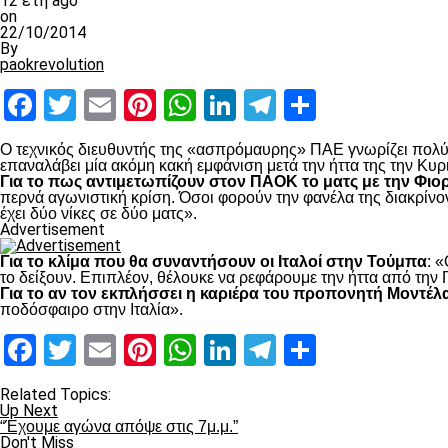
12 έτη ago
on
22/10/2014
By
paokrevolution
Facebook
Twitter
Email
Pinterest
WhatsApp
LinkedIn
Telegram
Μοιραστ
Ο τεχνικός διευθυντής της «ασπρόμαυρης» ΠΑΕ γνωρίζει πολύ κ
επαναλάβει μία ακόμη κακή εμφάνιση μετά την ήττα της την Κυρ
Για το πως αντιμετωπίζουν στον ΠΑΟΚ το ματς με την Φιο
περνά αγωνιστική κρίση. Όσοι φορούν την φανέλα της διακρίνο
έχει δύο νίκες σε δύο ματς».
Advertisement
Για το κλίμα που θα συναντήσουν οι Ιταλοί στην Τούμπα
: 
το δείξουν. Επιπλέον, θέλουκε να ρεφάρουμε την ήττα από την 
Για το αν τον εκπλήσσει η καριέρα του προπονητή Μοντέλ
ποδόσφαιρο στην Ιταλία».
Facebook
Twitter
Email
Pinterest
WhatsApp
LinkedIn
Telegram
Μοιραστ
Related Topics:
Up Next
“Έχουμε αγώνα απόψε στις 7μ.μ.”
Don't Miss