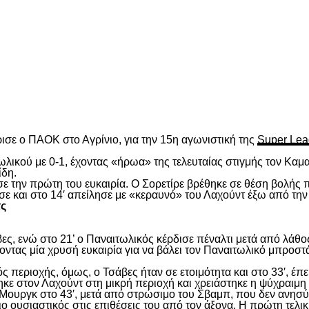
είτε
ισε ο ΠΑΟΚ στο Αγρίνιο, για την 15
η
αγωνιστική της
Super Lea
λικού με 0-1, έχοντας «ήρωα» της τελευταίας στιγμής τον Καμα
ίδη.
ασε την πρώτη του ευκαιρία. Ο Σορετίρε βρέθηκε σε θέση βολής
σε και στο 14′ απείλησε με «κεραυνό» του Λαχούντ έξω από την
τς
ς, ενώ στο 21’ ο Παναιτωλικός κέρδισε πέναλτι μετά από λάθος
νοντας μία χρυσή ευκαιρία για να βάλει τον Παναιτωλικό μπροστ
ς περιοχής, όμως, ο Τσάβες ήταν σε ετοιμότητα και στο 33′, έπε
ε στον Λαχούντ στη μικρή περιοχή και χρειάστηκε η ψύχραιμη 
Μουργκ στο 43′, μετά από στρώσιμο του Σβαμπ, που δεν ανησύ
ιο ουσιαστικός στις επιθέσεις του από τον άξονα. Η πρώτη τελι