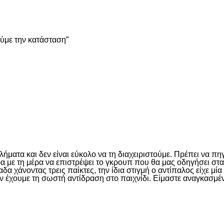
είτε
ούμε την κατάσταση”
είτε
ματα και δεν είναι εύκολο να τη διαχειριστούμε. Πρέπει να πη
έρα με τη μέρα να επιστρέψει το γκρουπ που θα μας οδηγήσει σ
 χάνοντας τρεις παίκτες, την ίδια στιγμή ο αντίπαλος είχε μί
ν έχουμε τη σωστή αντίδραση στο παιχνίδι. Είμαστε αναγκασμέν
είτε