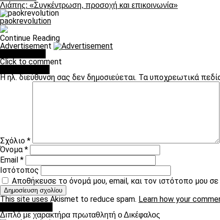
Λιάπης: «Συγκέντρωση, προσοχή και επικοινωνία»
paokrevolution
Continue Reading
Advertisement
You may like
Click to comment
Leave a Reply
Η ηλ. διεύθυνση σας δεν δημοσιεύεται.
Τα υποχρεωτικά πεδί
Σχόλιο
*
Όνομα
*
Email
*
Ιστότοπος
Αποθήκευσε το όνομά μου, email, και τον ιστότοπο μου σ
This site uses Akismet to reduce spam.
Learn how your commen
πρωτοσέλιδο
Διπλό με χαρακτήρα πρωταθλητή ο Δικέφαλος