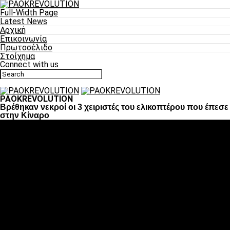
Full-Width Page
Latest News
Αρχική
Επικοινωνία
Πρωτοσέλιδο
Στοίχημα
Connect with us
PAOKREVOLUTION
Βρέθηκαν νεκροί οι 3 χειριστές του ελικοπτέρου που έπεσε
στην Κίναρο
Ποδόσφαιρο
«Πλέον έχουμε αλλάξει σαν ομάδα, παίξαμε σαν ένα»
«Το πιο σημαντικό είναι η αυτοπεποίθηση των
ποδοσφαιριστών»
«Πάμε να διεκδικήσουμε την οκτάδα»
«Είναι απόλαυση να παίζεις για τον κόσμο του ΠΑΟΚ»
«Θα τα δώσουμε όλα κόντρα στη Λιόν για την οκτάδα»
Μπάσκετ