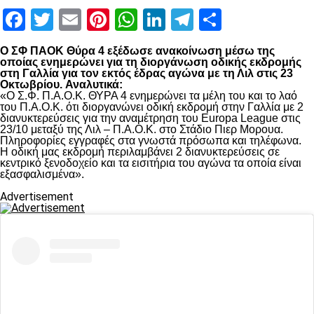
Facebook
Twitter
Email
Pinterest
WhatsApp
LinkedIn
Telegram
Μοιραστ
Ο ΣΦ ΠΑΟΚ Θύρα 4 εξέδωσε ανακοίνωση μέσω της
οποίας ενημερώνει για τη διοργάνωση οδικής εκδρομής
στη Γαλλία για τον εκτός έδρας αγώνα με τη Λιλ στις 23
Οκτωβρίου.
Αναλυτικά:
«Ο Σ.Φ. Π.Α.Ο.Κ. ΘΥΡΑ 4 ενημερώνει τα μέλη του και το λαό
του Π.Α.Ο.Κ. ότι διοργανώνει οδική εκδρομή στην Γαλλία με 2
διανυκτερεύσεις για την αναμέτρηση του Europa League στις
23/10 μεταξύ της Λιλ – Π.Α.Ο.Κ. στο Στάδιο Πιερ Μορουα.
Πληροφορίες εγγραφές στα γνωστά πρόσωπα και τηλέφωνα.
Η οδική μας εκδρομή περιλαμβάνει 2 διανυκτερεύσεις σε
κεντρικό ξενοδοχείο και τα εισιτήρια του αγώνα τα οποία είναι
εξασφαλισμένα».
Advertisement