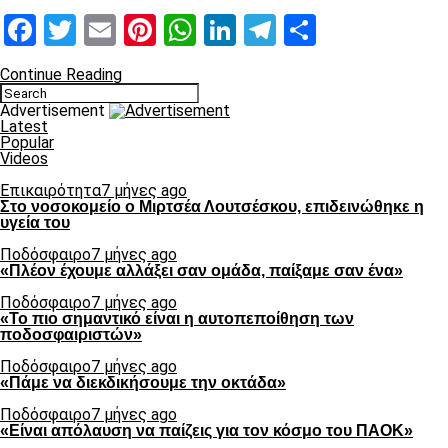
Facebook
Twitter
Email
Pinterest
WhatsApp
LinkedIn
Telegram
Μοιραστ
Continue Reading
Advertisement
Latest
Popular
Videos
Επικαιρότητα
7 μήνες ago
Στο νοσοκομείο ο Μιρτσέα Λουτσέσκου, επιδεινώθηκε η
υγεία του
Ποδόσφαιρο
7 μήνες ago
«Πλέον έχουμε αλλάξει σαν ομάδα, παίξαμε σαν ένα»
Ποδόσφαιρο
7 μήνες ago
«Το πιο σημαντικό είναι η αυτοπεποίθηση των
ποδοσφαιριστών»
Ποδόσφαιρο
7 μήνες ago
«Πάμε να διεκδικήσουμε την οκτάδα»
Ποδόσφαιρο
7 μήνες ago
«Είναι απόλαυση να παίζεις για τον κόσμο του ΠΑΟΚ»