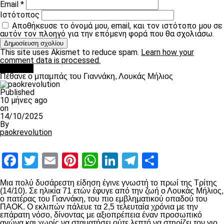
Email
*
Ιστότοπος
Αποθήκευσε το όνομά μου, email, και τον ιστότοπο μου σε
αυτόν τον πλοηγό για την επόμενη φορά που θα σχολιάσω.
This site uses Akismet to reduce spam.
Learn how your
comment data is processed.
Διάφορα
Πέθανε ο μπαμπάς του Γιαννάκη, Λουκάς Μήλιος
Published
10 μήνες ago
on
14/10/2025
By
paokrevolution
Facebook
Twitter
Email
Pinterest
WhatsApp
LinkedIn
Telegram
Μοιραστ
Μια πολύ δυσάρεστη είδηση έγινε γνωστή το πρωί της Τρίτης
(14/10). Σε ηλικία 71 ετών έφυγε από την ζωή ο Λουκάς Μήλιος,
ο πατέρας του Γιαννάκη, του πιο εμβληματικού οπαδού του
ΠΑΟΚ. Ο εκλιπών πάλευε τα 2,5 τελευταία χρόνια με την
επάρατη νόσο, δίνοντας με αξιοπρέπεια έναν προσωπικό
αγώνα και χωρίς να σταματήσει ούτε λεπτό να στηρίζει τον γιο