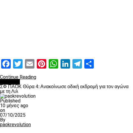
Facebook
Twitter
Email
Pinterest
WhatsApp
LinkedIn
Telegram
Μοιραστ
Continue Reading
Διάφορα
ΣΦ ΠΑΟΚ Θύρα 4: Ανακοίνωσε οδική εκδρομή για τον αγώνα
με τη Λιλ
Published
10 μήνες ago
on
07/10/2025
By
paokrevolution