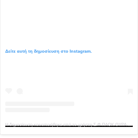
Δείτε αυτή τη δημοσίευση στο Instagram.
Η δημοσίευση κοινοποιήθηκε από το χρήστη Σ.Φ ΠΑΟΚ ΘΥΡΑ 4 1976 (@club_paok_gate4_official)