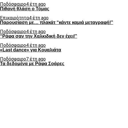
Ποδόσφαιρο
4 έτη ago
Πιθανή θλάση ο Τόμας
Επικαιρότητα
4 έτη ago
Παρουσίαση με… πλακάτ “κάντε καμιά μεταγραφή!”
Ποδόσφαιρο
4 έτη ago
“Ράφα σαν την Χαλκιδική δεν έχει!”
Ποδόσφαιρο
4 έτη ago
«Last dance» για Κουαλιάτα
Ποδόσφαιρο
7 έτη ago
Τα δεδομένα με Ράφα Σοάρες