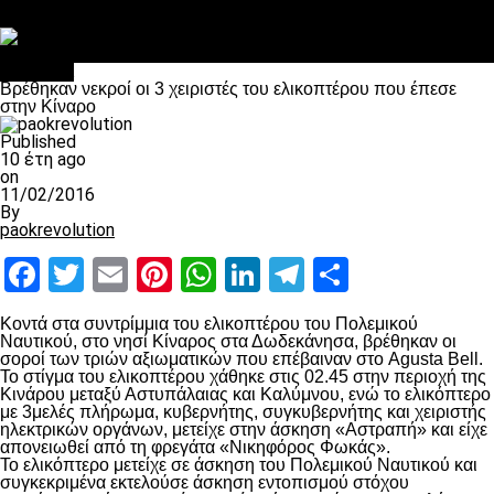
Στο OPEN τα προκριματικά, στη NOVA τα του πρωταθλήματος
Σαν σήμερα: Οταν “έφυγε” ο Λόραντ
Διάφορα
Βρέθηκαν νεκροί οι 3 χειριστές του ελικοπτέρου που έπεσε
στην Κίναρο
Published
10 έτη ago
on
11/02/2016
By
paokrevolution
Facebook
Twitter
Email
Pinterest
WhatsApp
LinkedIn
Telegram
Μοιραστ
Κοντά στα συντρίμμια του ελικοπτέρου του Πολεμικού
Ναυτικού, στο νησί Κίναρος στα Δωδεκάνησα, βρέθηκαν οι
σοροί των τριών αξιωματικών που επέβαιναν στο Agusta Bell.
Το στίγμα του ελικοπτέρου χάθηκε στις 02.45 στην περιοχή της
Κινάρου μεταξύ Αστυπάλαιας και Καλύμνου, ενώ το ελικόπτερο
με 3μελές πλήρωμα, κυβερνήτης, συγκυβερνήτης και χειριστής
ηλεκτρικών οργάνων, μετείχε στην άσκηση «Αστραπή» και είχε
απονειωθεί από τη φρεγάτα «Νικηφόρος Φωκάς».
Το ελικόπτερο μετείχε σε άσκηση του Πολεμικού Ναυτικού και
συγκεκριμένα εκτελούσε άσκηση εντοπισμού στόχου