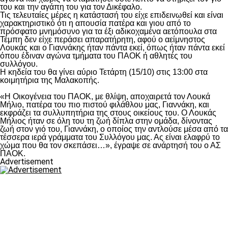
του και την αγάπη του για τον Δικέφαλο.
Τις τελευταίες μέρες η κατάστασή του είχε επιδεινωθεί και είναι
χαρακτηριστικό ότι η απουσία πατέρα και γιου από το
πρόσφατο μνημόσυνο για τα έξι αδικοχαμένα αετόπουλα στα
Τέμπη δεν είχε περάσει απαρατήρητη, αφού ο αείμνηστος
Λουκάς και ο Γιαννάκης ήταν πάντα εκεί, όπως ήταν πάντα εκεί
όπου έδιναν αγώνα τμήματα του ΠΑΟΚ ή αθλητές του
συλλόγου.
Η κηδεία του θα γίνει αύριο Τετάρτη (15/10) στις 13:00 στα
κοιμητήρια της Μαλακοπής.
«Η Οικογένεια του ΠΑΟΚ, με θλίψη, αποχαιρετά τον Λουκά
Μήλιο, πατέρα του πιο πιστού φιλάθλου μας, Γιαννάκη, και
εκφράζει τα συλλυπητήρια της στους οικείους του. Ο Λουκάς
Μήλιος ήταν σε όλη του τη ζωή δίπλα στην ομάδα, δίνοντας
ζωή στον γιό του, Γιαννάκη, ο οποίος την αντλούσε μέσα από τα
τέσσερα ιερά γράμματα του Συλλόγου μας. Ας είναι ελαφρύ το
χώμα που θα τον σκεπάσει…», έγραψε σε ανάρτησή του ο ΑΣ
ΠΑΟΚ.
Advertisement