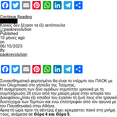
Facebook
Twitter
Email
Pinterest
WhatsApp
LinkedIn
Telegram
Μοιραστ
Continue Reading
Διάφορα
Κανείς δεν ξέχασε τα έξι αετόπουλα
Published
10 μήνες ago
on
06/10/2025
By
paokrevolution
Facebook
Twitter
Email
Pinterest
WhatsApp
LinkedIn
Telegram
Μοιραστ
Συναισθηματικά φορτισμένο θα είναι το ντέρμπι του ΠΑΟΚ με
τον Ολυμπιακό στο γήπεδο της Τούμπας.
Η αναμέτρηση των δύο ομάδων συμπίπτει χρονικά με τη
συμπλήρωση 26 ετών από την μαύρη μέρα στην ιστορία του
Δικεφάλου,
όταν έξι οπαδοί του έχασαν τη ζωή τους στο τραγικό
δυστύχημα των Τεμπών και ενώ επέστρεφαν από τον αγώνα με
τον Παναθηναϊκό στην Αθήνα.
Αρκετή ώρα πριν τη σέντρα, έχει κρεμαστεί πανό στη μνήμη
τους, ανάμεσα σε
Θύρα 4 και Θύρα 5.