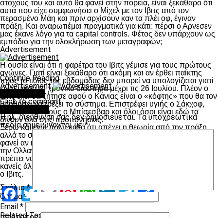
στόχους του και αυτό θα φανεί στην πορεία, είναι ξεκάθαρο ότι
αυτά που είχε συμφωνήσει ο Μίχελ με τον Ιβιτς από τον
περασμένο Μάη και πριν αρχίσουν καν τα πλέι οφ, έγιναν
πράξη. Και αναρωτιέμαι πραγματικά για κάτι: πέρσι ο Αρνεσεν
μας έκανε λόγο για τα capital controls. Φέτος δεν υπάρχουν ως
εμπόδιο για την ολοκλήρωση των μεταγραφών;
Advertisement
Η ουσία είναι ότι η φαρέτρα του Ιβιτς γέμισε για τους πρώτους
αγώνες. Γιατί είναι ξεκάθαρο ότι ακόμη και αν έρθει παίκτης
Continue Reading
προς το τέλος της εβδομάδας δεν μπορεί να υπολογίζεται γιατί
Advertisement
είναι μικρό το χρονικό διάστημα μέχρι τις 26 Ιουλίου. Πλέον ο
You may like
Ιβιτς έχει ότι ζήτησε αφού ο Κάνιας είναι ο «κόφτης» που θα τον
Click to comment
βοηθήσει να τρέξει το σύστημα. Επιστρέφει υγιής ο Σάκχοφ,
Leave a Reply
ανεβάζει ρυθμούς ο Μπίσεσβαρ και όλοι όσοι είναι εδώ τα
Η ηλ. διεύθυνση σας δεν δημοσιεύεται.
Τα υποχρεωτικά
δίνουν όλα στις προπονήσεις.
πεδία σημειώνονται με
*
Ξέρω και εγώ πολύ καλά ότι απέχει η θεωρία από την πράξη
αλλά το σίγουρο είναι ότι το πλάνο υπάρχει. Στην πορεία θα
φανεί αν ήταν το πετυχημένο. Κλείνω το σημερινό σχόλιο από
την Ολλανδία με τον Δημητριάδη. Ατυχος ο νεαρός αλλά δεν
πρέπει να το βάλει κάτω. Άλλωστε και ο ίδιος γνωρίζει όσο
κανείς άλλο πόσο μεγάλη εκτίμηση έχει προς το πρόσωπο του
ο Ιβιτς.
Σχόλιο
*
Facebook
Twitter
Email
Pinterest
WhatsApp
LinkedIn
Telegram
Μοιραστ
Όνομα
*
Email
*
Related Topics:
Ιστότοπος