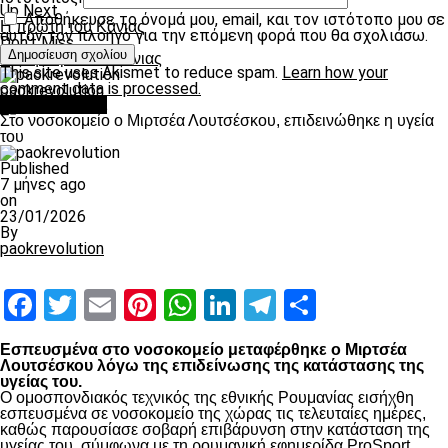
Up Next
Αποθήκευσε το όνομά μου, email, και τον ιστότοπο μου σε
Η πρώτη του Κάνιας
αυτόν τον πλοηγό για την επόμενη φορά που θα σχολιάσω.
Don't Miss
Με την ομάδα ο Κάνιας
This site uses Akismet to reduce spam.
Learn how your
comment data is processed.
paokrevolution
Επικαιρότητα
Στο νοσοκομείο ο Μιρτσέα Λουτσέσκου, επιδεινώθηκε η υγεία
του
Published
7 μήνες ago
on
23/01/2026
By
paokrevolution
Facebook
Twitter
Email
Pinterest
WhatsApp
LinkedIn
Telegram
Μοιραστ
Εσπευσμένα στο νοσοκομείο μεταφέρθηκε ο Μιρτσέα
Λουτσέσκου λόγω της επιδείνωσης της κατάστασης της
υγείας του.
Ο ομοσπονδιακός τεχνικός της εθνικής Ρουμανίας εισήχθη
εσπευσμένα σε νοσοκομείο της χώρας τις τελευταίες ημέρες,
καθώς παρουσίασε σοβαρή επιβάρυνση στην κατάσταση της
υγείας του, σύμφωνα με τη ρουμανική εφημερίδα ProSport.