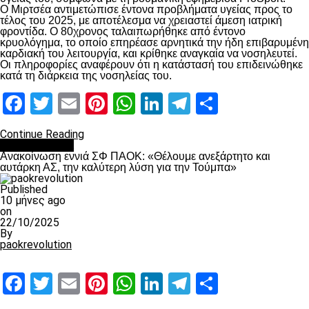
Ο Μιρτσέα αντιμετώπισε έντονα προβλήματα υγείας προς το
τέλος του 2025, με αποτέλεσμα να χρειαστεί άμεση ιατρική
φροντίδα. Ο 80χρονος ταλαιπωρήθηκε από έντονο
κρυολόγημα, το οποίο επηρέασε αρνητικά την ήδη επιβαρυμένη
καρδιακή του λειτουργία, και κρίθηκε αναγκαία να νοσηλευτεί.
Οι πληροφορίες αναφέρουν ότι η κατάστασή του επιδεινώθηκε
κατά τη διάρκεια της νοσηλείας του.
Facebook
Twitter
Email
Pinterest
WhatsApp
LinkedIn
Telegram
Μοιραστ
Continue Reading
Επικαιρότητα
Ανακοίνωση εννιά ΣΦ ΠΑΟΚ: «Θέλουμε ανεξάρτητο και
αυτάρκη ΑΣ, την καλύτερη λύση για την Τούμπα»
Published
10 μήνες ago
on
22/10/2025
By
paokrevolution
Facebook
Twitter
Email
Pinterest
WhatsApp
LinkedIn
Telegram
Μοιραστ