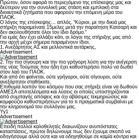
Πρώτον, όσον αφορά το περιεχόμενο της επίσκεψης μας και
δεύτερον για την συνολική μας στάση και εμπλοκή στα
διοικητικά ζητήματα που αφορούν την επόμενη μέρα του
ΠΑΟΚ.
Ο λόγος της επίσκεψης… απλός, “Κύριοι, με την δικιά μας
στήριξη παραμείνατε 15μελες μετά την παραίτηση Κατσαρή και
δεν ακολουθήσατε όλοι τον ίδιο δρόμο.”
Για εμάς δεν έχει αλλάξει κάτι, οι λόγοι της στήριξης μας από
την αρχή μέχρι σήμερα παραμένουν ίδιοι.
1. Ανεξάρτητος ΑΣ και μελλοντικά αυτάρκης,
Advertisement
2. Την πιο σίγουρη και την πιο γρήγορη λύση για την ανέγερση
της νέας Τούμπας που ήδη έχει καθυστερήσει πολύ να δωθεί
στον λαό του ΠΑΟΚ.
Και από ότι φαίνεται, ούτε γρήγοροι, ούτε σίγουροι, ούτε
ανεξάρτητοι σταθήκατε.
Επιθυμία λοιπόν του κόσμου που σας στήριξε είναι να δωθούν
ΑΜΕΣΑ αποτελέσματα και λύσεις οι οποίες υποστηρίζονται
από συμπαγής απόψεις και όχι αβάσιμες τεκμηριώσεις και
κομφούζιο καθυστερήσεων για το τι πραγματικά συμβαίνει με
την κληρονομιά του συλλόγου μας.
Υγ1
Advertisement
Επειδή πολλοί καλοθελητές διαιωνίζουν ανυπόστατες
καταστάσεις, πρώτοι δηλώνουμε πως δεν έχουμε σκοπό να
οδηγήσουμε αλλά ούτε και να οδηγηθούμε σε καμία κόντρα και