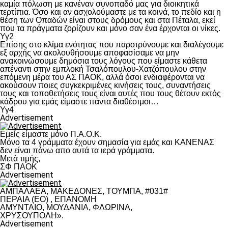
καμία πόλωση με κανέναν συνοπαδό μας για διοικητικά
τερτίπια. Όσο και αν ασχολούμαστε με τα κοινά, το πεδίο και η
θέση των Οπαδών είναι στους δρόμους και στα Πέταλα, εκεί
που τα πράγματα ζορίζουν και μόνο σαν ένα έρχονται οι νίκες.
Υγ2
Επίσης στο κλίμα ενότητας που παροτρύνουμε και διαλέγουμε
εξ αρχής να ακολουθήσουμε αποφασίσαμε να μην
ανακοινώσουμε δημόσια τους λόγους που είμαστε κάθετα
απέναντι στην εμπλοκή Τσαλόπουλου-Χατζόπουλου στην
επόμενη μέρα του ΑΣ ΠΑΟΚ, αλλά όσοι ενδιαφέρονται να
ακούσουν ποιες συγκεκριμένες κινήσεις τους, συναντήσεις
τους και τοποθετήσεις τους είναι αυτές που τους θέτουν εκτός
κάδρου για εμάς είμαστε πάντα διαθέσιμοι…
Υγ4
Advertisement
Εμείς είμαστε μόνο Π.Α.Ο.Κ.
Μόνο τα 4 γράμματα έχουν σημασία για εμάς και ΚΑΝΕΝΑΣ
δεν είναι πάνω απο αυτά τα ιερά γράμματα.
Μετά τιμής,
ΣΦ ΠΑΟΚ
Advertisement
ΑΜΠΑΛΑΕΑ, ΜΑΚΕΔΟΝΕΣ, ΤΟΥΜΠΑ, #031#
ΠΕΡΑΙΑ (ΕΟ) , ΕΠΑΝΟΜΗ
ΑΜΥΝΤΑΙΟ, ΜΟΥΔΑΝΙΑ, ΦΛΩΡΙΝΑ,
ΧΡΥΣΟΥΠΟΛΗ».
Advertisement