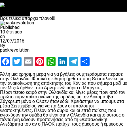
Στο OPEN τα προκριματικά, στη NOVA τα του πρωταθλήματος
Σαν σήμερα: Οταν “έφυγε” ο Λόραντ
Επικαιρότητα
Βρε τελικα υπάρχει πλάνο!!!
Published
10 έτη ago
on
12/07/2016
By
paokrevolution
Facebook
Twitter
Email
Pinterest
WhatsApp
LinkedIn
Telegram
Μοιραστ
Άλλη μια χρήσιμη μέρα για να βγάλεις συμπεράσματα πέρασε
στην Ολλανδία. Φυσικά η είδηση ήρθε από τη Θεσσαλονίκη με
την ανακοίνωση της απόκτησης του Κάνιας που σήμερα μαζί με
τον Μίχελ ήρθαν στο Αρνεμ ενώ αύριο ο Μπργκιτς.
Πέρσι τέτοιο καιρό στην Ολλανδία και λίγες μέρες πριν από τον
πρώτο ευρωπαϊκό αγώνα της ομάδας με την Λοκομοτίβα
Ζάγκρεμπ μόνο ο Ολσεν ήταν εδώ! Χρειάστηκε να μπούμε στα
μέσα Σεπτεμβρίου για να παίξουν οι υπόλοιποι
νεαποκτηθέντες. Πλέον από αύριο και οι επτά παίκτες που
ενισχύουν την ομάδα θα είναι στην Ολλανδία και από αυτούς οι
πέντε ήδη κάνουν προπονήσεις από τη Θεσσαλονίκη!
Ανεξάρτητα του αν ο ΠΑΟΚ πετύχει τους άμεσους ή έμμεσους