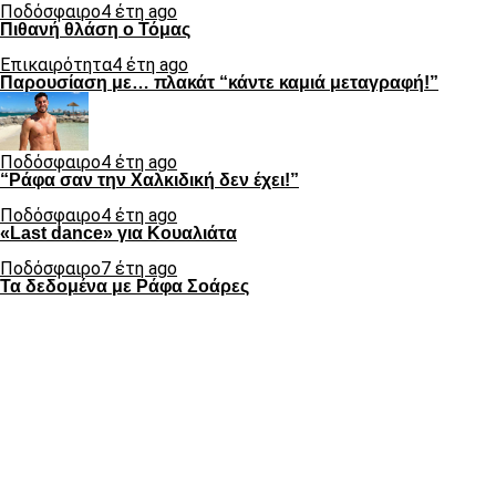
Ποδόσφαιρο
4 έτη ago
Πιθανή θλάση ο Τόμας
Επικαιρότητα
4 έτη ago
Παρουσίαση με… πλακάτ “κάντε καμιά μεταγραφή!”
Ποδόσφαιρο
4 έτη ago
“Ράφα σαν την Χαλκιδική δεν έχει!”
Ποδόσφαιρο
4 έτη ago
«Last dance» για Κουαλιάτα
Ποδόσφαιρο
7 έτη ago
Τα δεδομένα με Ράφα Σοάρες