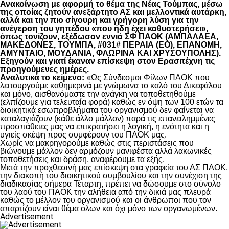
Ανακοίνωση με αφορμή το θέμα της Νέας Τούμπας, μέσω
της οποίας ζητούν ανεξάρτητο ΑΣ και μελλοντικά αυτάρκη,
αλλά και την πιο σίγουρη και γρήγορη λύση για την
ανέγερση του γηπέδου «που ήδη έχει καθυστερήσει»,
όπως τονίζουν, εξέδωσαν εννιά ΣΦ ΠΑΟΚ (ΑΜΠΑΛΑΕΑ,
ΜΑΚΕΔΟΝΕΣ, ΤΟΥΜΠΑ, #031# ΠΕΡΑΙΑ (ΕΟ), ΕΠΑΝΟΜΗ,
ΑΜΥΝΤΑΙΟ, ΜΟΥΔΑΝΙΑ, ΦΛΩΡΙΝΑ ΚΑΙ ΧΡΥΣΟΥΠΟΛΗΣ).
Εξηγούν και γιατί έκαναν επίσκεψη στον Ερασιτέχνη τις
προηγούμενες ημέρες.
Αναλυτικά το κείμενο:
«Ως Σύνδεσμοι Φίλων ΠΑΟΚ που
λειτουργούμε καθημερινά με γνώμωνα το καλό του Δικεφάλου
και μόνο, αισθανόμαστε την ανάγκη να τοποθετηθούμε
(ελπίζουμε για τελευταία φορά) καθώς εν όψη των 100 ετών τα
διοικητικά εσωπροβλήματα του οργανισμού δεν φαίνεται να
καταλαγιάζουν (κάθε άλλο μάλλον) παρά τις επανειλημμένες
προσπάθειες μας να επικρατήσει η λογική, η ενότητα και η
υγιείς σκέψη προς συμφέρουν του ΠΑΟΚ μας.
Χωρίς να μακρηγορούμε καθώς στις περιστάσεις που
βιώνουμε μάλλον δεν αρμόζουν μανιφέστα αλλά λακωνικές
τοποθετήσεις και δράση, αναφέρουμε τα εξής.
Μετά την προχθεσινή μας επίσκεψη στα γραφεία του ΑΣ ΠΑΟΚ,
την διακοπή του διοικητικού συμβουλίου και την συνέχιση της
διαδικασίας σήμερα Τέταρτη, πρέπει να δώσουμε στο σύνολο
του λαού του ΠΑΟΚ την αλήθεια από την δικιά μας πλευρά
καθώς το μέλλον του οργανισμού και οι άνθρωποι που τον
απαρτίζουν είναι θέμα όλων και όχι μόνο των οργανωμένων.
Advertisement