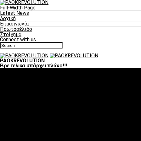
Full-Width Page
Latest News
Αρχική
Επικοινωνία
Πρωτοσέλιδο
Στοίχημα
Connect with us
PAOKREVOLUTION
Βρε τελικα υπάρχει πλάνο!!!
Ποδόσφαιρο
«Πλέον έχουμε αλλάξει σαν ομάδα, παίξαμε σαν ένα»
«Το πιο σημαντικό είναι η αυτοπεποίθηση των
ποδοσφαιριστών»
«Πάμε να διεκδικήσουμε την οκτάδα»
«Είναι απόλαυση να παίζεις για τον κόσμο του ΠΑΟΚ»
«Θα τα δώσουμε όλα κόντρα στη Λιόν για την οκτάδα»
Μπάσκετ