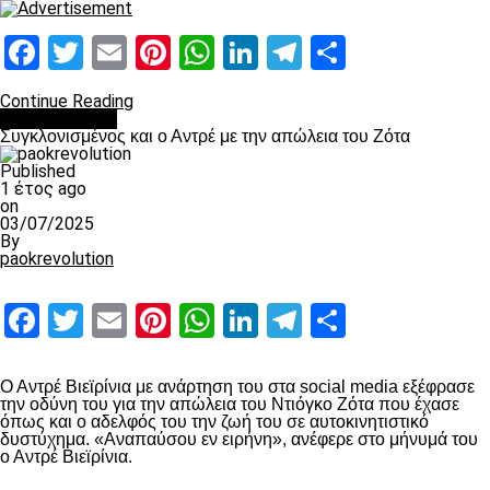
Facebook
Twitter
Email
Pinterest
WhatsApp
LinkedIn
Telegram
Μοιραστ
Continue Reading
Επικαιρότητα
Συγκλονισμένος και ο Αντρέ με την απώλεια του Ζότα
Published
1 έτος ago
on
03/07/2025
By
paokrevolution
Facebook
Twitter
Email
Pinterest
WhatsApp
LinkedIn
Telegram
Μοιραστ
Ο Αντρέ Βιεϊρίνια με ανάρτηση του στα social media εξέφρασε
την οδύνη του για την απώλεια του Ντιόγκο Ζότα που έχασε
όπως και ο αδελφός του την ζωή του σε αυτοκινητιστικό
δυστύχημα. «Αναπαύσου εν ειρήνη», ανέφερε στο μήνυμά του
ο Αντρέ Βιεϊρίνια.