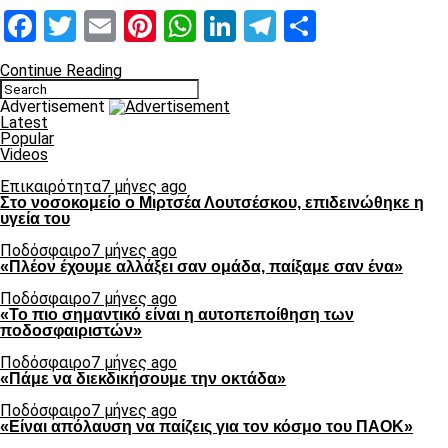
Facebook
Twitter
Email
Pinterest
WhatsApp
LinkedIn
Telegram
Μοιραστ
Continue Reading
Advertisement
Latest
Popular
Videos
Επικαιρότητα
7 μήνες ago
Στο νοσοκομείο ο Μιρτσέα Λουτσέσκου, επιδεινώθηκε η
υγεία του
Ποδόσφαιρο
7 μήνες ago
«Πλέον έχουμε αλλάξει σαν ομάδα, παίξαμε σαν ένα»
Ποδόσφαιρο
7 μήνες ago
«Το πιο σημαντικό είναι η αυτοπεποίθηση των
ποδοσφαιριστών»
Ποδόσφαιρο
7 μήνες ago
«Πάμε να διεκδικήσουμε την οκτάδα»
Ποδόσφαιρο
7 μήνες ago
«Είναι απόλαυση να παίζεις για τον κόσμο του ΠΑΟΚ»