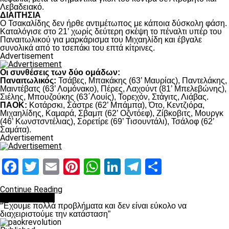
Λεβαδειακό.
ΔΙΑΙΤΗΣΙΑ
Ο Τσακαλίδης δεν ήρθε αντιμέτωπος με κάποια δύσκολη φάση.
Καταλόγισε στο 21’ χωρίς δεύτερη σκέψη το πέναλτι υπέρ του
Παναιτωλικού για μαρκάρισμα του Μιχαηλίδη και έβγαλε
συνολικά από το τσεπάκι του επτά κίτρινες.
Advertisement
Οι συνθέσεις των δύο ομάδων:
Παναιτωλικός:
Τσάβες, Μπακάκης (63’ Μαυρίας), Παντελάκης,
Μαιντέβατς (63’ Λομόνακο), Πέρες, Λαχούντ (81’ Μπελεβώνης),
Σιέλης, Μπουζούκης (63΄Λουίς), Τορεχόν, Στάγιτς, Λιάβας.
ΠΑΟΚ:
Κοτάρσκι, Σάστρε (62’ Μπάμπα), Ότο, Κεντζιόρα,
Μιχαηλίδης, Καμαρά, Σβαμπ (62’ Οζντόεφ), Ζίβκοβιτς, Μουργκ
(46’ Κωνστσντέλιας), Σορετίρε (69’ Τισουντάλι), Τσάλοφ (62’
Σαμάτα).
Advertisement
Facebook
Twitter
Email
Pinterest
WhatsApp
LinkedIn
Telegram
Μοιραστ
Continue Reading
πρωτοσέλιδο
“Έχουμε πολλά προβλήματα και δεν είναι εύκολο να
διαχειριστούμε την κατάσταση”