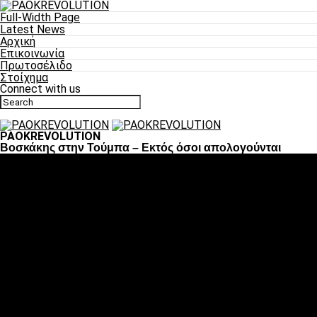
Full-Width Page
Latest News
Αρχική
Επικοινωνία
Πρωτοσέλιδο
Στοίχημα
Connect with us
PAOKREVOLUTION
Βοσκάκης στην Τούμπα – Εκτός όσοι απολογούνται
Ποδόσφαιρο
«Πλέον έχουμε αλλάξει σαν ομάδα, παίξαμε σαν ένα»
«Το πιο σημαντικό είναι η αυτοπεποίθηση των
ποδοσφαιριστών»
«Πάμε να διεκδικήσουμε την οκτάδα»
«Είναι απόλαυση να παίζεις για τον κόσμο του ΠΑΟΚ»
«Θα τα δώσουμε όλα κόντρα στη Λιόν για την οκτάδα»
Μπάσκετ