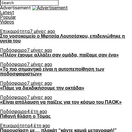
Advertisement
Latest
Popular
Videos
Επικαιρότητα
7 μήνες ago
Στο νοσοκομείο ο Μιρτσέα Λουτσέσκου, επιδεινώθηκε η
υγεία του
Ποδόσφαιρο
7 μήνες ago
«Πλέον έχουμε αλλάξει σαν ομάδα, παίξαμε σαν ένα»
Ποδόσφαιρο
7 μήνες ago
«Το πιο σημαντικό είναι η αυτοπεποίθηση των
ποδοσφαιριστών»
Ποδόσφαιρο
7 μήνες ago
«Πάμε να διεκδικήσουμε την οκτάδα»
Ποδόσφαιρο
7 μήνες ago
«Είναι απόλαυση να παίζεις για τον κόσμο του ΠΑΟΚ»
Ποδόσφαιρο
4 έτη ago
Πιθανή θλάση ο Τόμας
Επικαιρότητα
4 έτη ago
Παρουσίαση με… πλακάτ “κάντε καμιά μεταγραφή!”