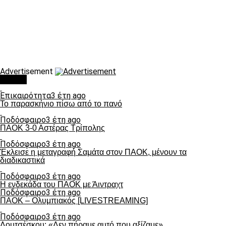
Advertisement
Τάσεις
Επικαιρότητα
3 έτη ago
Το παρασκήνιο πίσω από το πανό
Ποδόσφαιρο
3 έτη ago
ΠΑΟΚ 3-0 Αστέρας Τρίπολης
Ποδόσφαιρο
3 έτη ago
Έκλεισε η μεταγραφή Σαμάτα στον ΠΑΟΚ, μένουν τα
διαδικαστικά
Ποδόσφαιρο
3 έτη ago
Η ενδεκάδα του ΠΑΟΚ με Άιντραχτ
Ποδόσφαιρο
3 έτη ago
ΠΑΟΚ – Ολυμπιακός [LIVESTREAMING]
Ποδόσφαιρο
3 έτη ago
Λουτσέσκου: «Δεν πήραμε αυτό που αξίζαμε»