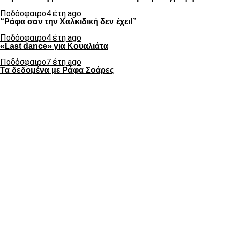
Ποδόσφαιρο
4 έτη ago
“Ράφα σαν την Χαλκιδική δεν έχει!”
Ποδόσφαιρο
4 έτη ago
«Last dance» για Κουαλιάτα
Ποδόσφαιρο
7 έτη ago
Τα δεδομένα με Ράφα Σοάρες