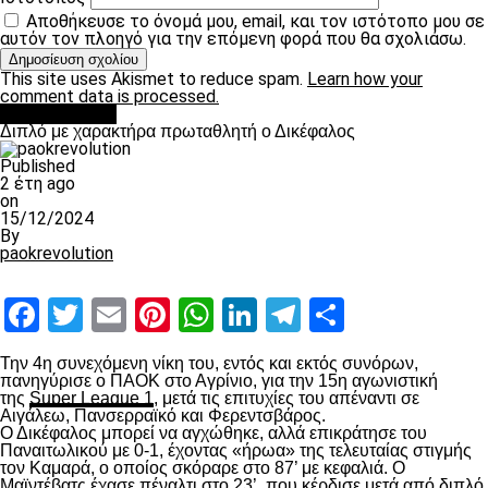
Αποθήκευσε το όνομά μου, email, και τον ιστότοπο μου σε
αυτόν τον πλοηγό για την επόμενη φορά που θα σχολιάσω.
This site uses Akismet to reduce spam.
Learn how your
comment data is processed.
πρωτοσέλιδο
Διπλό με χαρακτήρα πρωταθλητή ο Δικέφαλος
Published
2 έτη ago
on
15/12/2024
By
paokrevolution
Facebook
Twitter
Email
Pinterest
WhatsApp
LinkedIn
Telegram
Μοιραστ
Την 4
η
συνεχόμενη νίκη του, εντός και εκτός συνόρων,
πανηγύρισε ο ΠΑΟΚ στο Αγρίνιο, για την 15
η
αγωνιστική
της
Super League 1
, μετά τις επιτυχίες του απέναντι σε
Αιγάλεω, Πανσερραϊκό και Φερεντσβάρος.
Ο Δικέφαλος μπορεί να αγχώθηκε, αλλά επικράτησε του
Παναιτωλικού με 0-1, έχοντας «ήρωα» της τελευταίας στιγμής
τον Καμαρά, ο οποίος σκόραρε στο 87’ με κεφαλιά. Ο
Μαϊντέβατς έχασε πέναλτι στο 23’, που κέρδισε μετά από διπλό