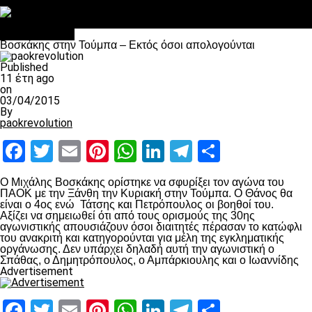
Στο OPEN τα προκριματικά, στη NOVA τα του πρωταθλήματος
Σαν σήμερα: Οταν “έφυγε” ο Λόραντ
πρωτοσέλιδο
Βοσκάκης στην Τούμπα – Εκτός όσοι απολογούνται
Published
11 έτη ago
on
03/04/2015
By
paokrevolution
Facebook
Twitter
Email
Pinterest
WhatsApp
LinkedIn
Telegram
Μοιραστ
Ο Μιχάλης Βοσκάκης ορίστηκε να σφυρίξει τον αγώνα του
ΠΑΟΚ με την Ξάνθη την Κυριακή στην Τούμπα. Ο Θάνος θα
είναι ο 4ος ενώ Τάτσης και Πετρόπουλος οι βοηθοί του.
Αξίζει να σημειωθεί ότι από τους ορισμούς της 30ης
αγωνιστικής απουσιάζουν όσοι διαιτητές πέρασαν το κατώφλι
του ανακριτή και κατηγορούνται για μέλη της εγκληματικής
οργάνωσης. Δεν υπάρχει δηλαδή αυτή την αγωνιστική ο
Σπάθας, ο Δημητρόπουλος, ο Αμπάρκιουλης και ο Ιωαννίδης
Advertisement
Facebook
Twitter
Email
Pinterest
WhatsApp
LinkedIn
Telegram
Μοιραστ