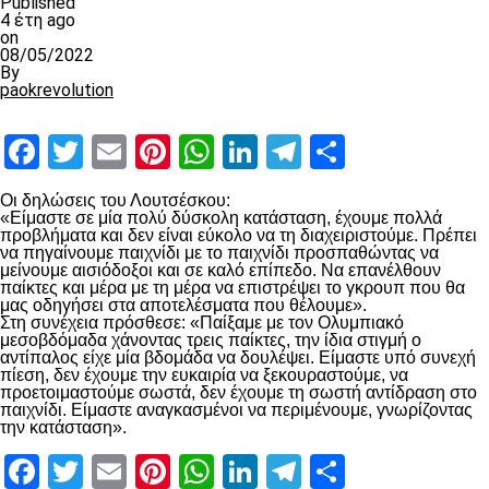
Published
4 έτη ago
on
08/05/2022
By
paokrevolution
Facebook
Twitter
Email
Pinterest
WhatsApp
LinkedIn
Telegram
Μοιραστ
Οι δηλώσεις του Λουτσέσκου:
«Είμαστε σε μία πολύ δύσκολη κατάσταση, έχουμε πολλά
προβλήματα και δεν είναι εύκολο να τη διαχειριστούμε. Πρέπει
να πηγαίνουμε παιχνίδι με το παιχνίδι προσπαθώντας να
μείνουμε αισιόδοξοι και σε καλό επίπεδο. Να επανέλθουν
παίκτες και μέρα με τη μέρα να επιστρέψει το γκρουπ που θα
μας οδηγήσει στα αποτελέσματα που θέλουμε».
Στη συνέχεια πρόσθεσε: «Παίξαμε με τον Ολυμπιακό
μεσοβδόμαδα χάνοντας τρεις παίκτες, την ίδια στιγμή ο
αντίπαλος είχε μία βδομάδα να δουλέψει. Είμαστε υπό συνεχή
πίεση, δεν έχουμε την ευκαιρία να ξεκουραστούμε, να
προετοιμαστούμε σωστά, δεν έχουμε τη σωστή αντίδραση στο
παιχνίδι. Είμαστε αναγκασμένοι να περιμένουμε, γνωρίζοντας
την κατάσταση».
Facebook
Twitter
Email
Pinterest
WhatsApp
LinkedIn
Telegram
Μοιραστ