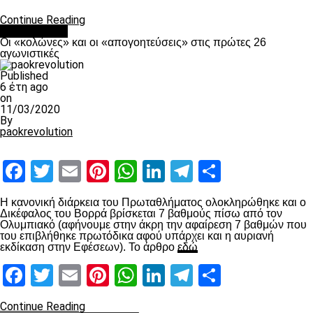
Continue Reading
Ποδόσφαιρο
Οι «κολώνες» και οι «απογοητεύσεις» στις πρώτες 26
αγωνιστικές
Published
6 έτη ago
on
11/03/2020
By
paokrevolution
Facebook
Twitter
Email
Pinterest
WhatsApp
LinkedIn
Telegram
Μοιραστ
Η κανονική διάρκεια του Πρωταθλήματος ολοκληρώθηκε και ο
Δικέφαλος του Βορρά βρίσκεται 7 βαθμούς πίσω από τον
Ολυμπιακό (αφήνουμε στην άκρη την αφαίρεση 7 βαθμών που
του επιβλήθηκε πρωτόδικα αφού υπάρχει και η αυριανή
εκδίκαση στην Εφέσεων). Το άρθρο
εδώ
Facebook
Twitter
Email
Pinterest
WhatsApp
LinkedIn
Telegram
Μοιραστ
Continue Reading