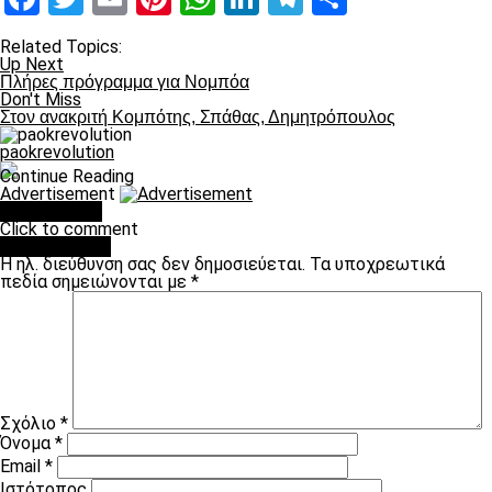
Related Topics:
Up Next
Πλήρες πρόγραμμα για Νομπόα
Don't Miss
Στον ανακριτή Κομπότης, Σπάθας, Δημητρόπουλος
paokrevolution
Continue Reading
Advertisement
You may like
Click to comment
Leave a Reply
Η ηλ. διεύθυνση σας δεν δημοσιεύεται.
Τα υποχρεωτικά
πεδία σημειώνονται με
*
Σχόλιο
*
Όνομα
*
Email
*
Ιστότοπος