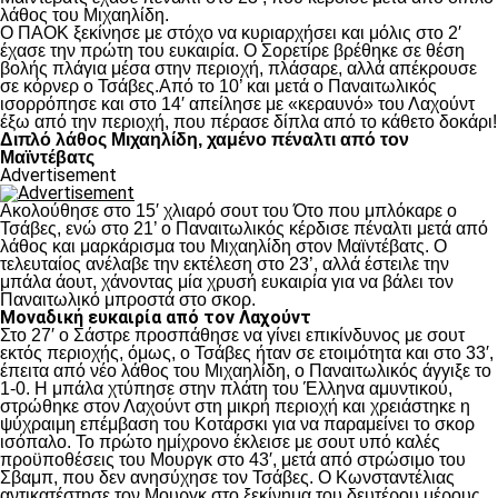
λάθος του Μιχαηλίδη.
Ο ΠΑΟΚ ξεκίνησε με στόχο να κυριαρχήσει και μόλις στο 2′
έχασε την πρώτη του ευκαιρία. Ο Σορετίρε βρέθηκε σε θέση
βολής πλάγια μέσα στην περιοχή, πλάσαρε, αλλά απέκρουσε
σε κόρνερ ο Τσάβες.Από το 10’ και μετά ο Παναιτωλικός
ισορρόπησε και στο 14′ απείλησε με «κεραυνό» του Λαχούντ
έξω από την περιοχή, που πέρασε δίπλα από το κάθετο δοκάρι!
Διπλό λάθος Μιχαηλίδη, χαμένο πέναλτι από τον
Μαϊντέβατς
Advertisement
Ακολούθησε στο 15′ χλιαρό σουτ του Ότο που μπλόκαρε ο
Τσάβες, ενώ στο 21’ ο Παναιτωλικός κέρδισε πέναλτι μετά από
λάθος και μαρκάρισμα του Μιχαηλίδη στον Μαϊντέβατς. Ο
τελευταίος ανέλαβε την εκτέλεση στο 23’, αλλά έστειλε την
μπάλα άουτ, χάνοντας μία χρυσή ευκαιρία για να βάλει τον
Παναιτωλικό μπροστά στο σκορ.
Μοναδική ευκαιρία από τον Λαχούντ
Στο 27′ ο Σάστρε προσπάθησε να γίνει επικίνδυνος με σουτ
εκτός περιοχής, όμως, ο Τσάβες ήταν σε ετοιμότητα και στο 33′,
έπειτα από νέο λάθος του Μιχαηλίδη, ο Παναιτωλικός άγγιξε το
1-0. Η μπάλα χτύπησε στην πλάτη του Έλληνα αμυντικού,
στρώθηκε στον Λαχούντ στη μικρή περιοχή και χρειάστηκε η
ψύχραιμη επέμβαση του Κοτάρσκι για να παραμείνει το σκορ
ισόπαλο. Το πρώτο ημίχρονο έκλεισε με σουτ υπό καλές
προϋποθέσεις του Μουργκ στο 43′, μετά από στρώσιμο του
Σβαμπ, που δεν ανησύχησε τον Τσάβες. Ο Κωνσταντέλιας
αντικατέστησε τον Μουργκ στο ξεκίνημα του δευτέρου μέρους,