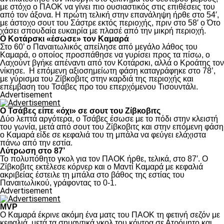
με στόχο ο ΠΑΟΚ να γίνει πιο ουσιαστικός στις επιθέσεις του
από τον άξονα. Η πρώτη τελική στην επανάληψη ήρθε στο 54′,
με άστοχο σουτ του Σάστρε εκτός περιοχής, πριν στο 58′ ο Ότο
χάσει σπουδαία ευκαιρία με πλασέ από την μικρή περιοχή.
Ο Κοτάρσκι «έσωσε» τον Καμαρά
Στο 60’ ο Παναιτωλικός απείλησε από μεγάλο λάθος του
Καμαρά, ο οποίος προσπάθησε να γυρίσει προς τα πίσω, ο
Λαχούντ βγήκε απέναντι από τον Κοτάρσκι, αλλά ο Κροάτης τον
νίκησε. Η επόμενη αξιοσημείωτη φάση καταγράφηκε στο 78’,
με γύρισμα του Ζίβκοβιτς στην καρδιά της περιοχής και
επέμβαση του Τσάβες προ του επερχόμενου Τισουντάλι.
Advertisement
Ο Τσάβες είπε «όχι» σε σουτ του Ζίβκοβιτς
Δύο λεπτά αργότερα, ο Τσάβες έσωσε με το πόδι στην κλειστή
του γωνία, μετά από σουτ του Ζίβκοβιτς και στην επόμενη φάση
ο Καμαρά είδε σε κεφαλιά του τη μπάλα να φεύγει ελάχιστα
πάνω από την εστία.
Λύτρωση στο 87’
Το πολυπόθητο γκολ για τον ΠΑΟΚ ήρθε, τελικά, στο 87′. Ο
Ζίβκοβιτς εκτέλεσε κόρνερ και ο Μαντί Καμαρά με κεφαλιά
ακριβείας έστειλε τη μπάλα στο βάθος της εστίας του
Παναιτωλικού, γράφοντας το 0-1.
Advertisement
MVP
Ο Καμαρά έκρινε ακόμη ένα ματς του ΠΑΟΚ τη φετινή σεζόν με
κεφαλιά, μετά τα σημαντικά γκολ του κόντρα σε Ατρόμητο και