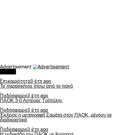
Advertisement
Τάσεις
Επικαιρότητα
3 έτη ago
Το παρασκήνιο πίσω από το πανό
Ποδόσφαιρο
3 έτη ago
ΠΑΟΚ 3-0 Αστέρας Τρίπολης
Ποδόσφαιρο
3 έτη ago
Έκλεισε η μεταγραφή Σαμάτα στον ΠΑΟΚ, μένουν τα
διαδικαστικά
Ποδόσφαιρο
3 έτη ago
Η ενδεκάδα του ΠΑΟΚ με Άιντραχτ