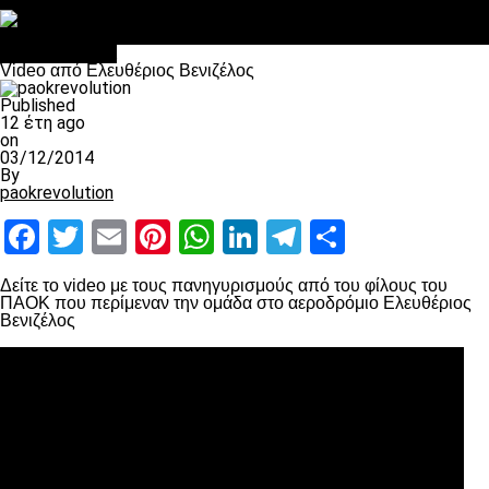
Στο OPEN τα προκριματικά, στη NOVA τα του πρωταθλήματος
Σαν σήμερα: Οταν “έφυγε” ο Λόραντ
Επικαιρότητα
Video από Ελευθέριος Βενιζέλος
Published
12 έτη ago
on
03/12/2014
By
paokrevolution
Facebook
Twitter
Email
Pinterest
WhatsApp
LinkedIn
Telegram
Μοιραστ
Δείτε το video με τους πανηγυρισμούς από του φίλους του
ΠΑΟΚ που περίμεναν την ομάδα στο αεροδρόμιο Ελευθέριος
Βενιζέλος