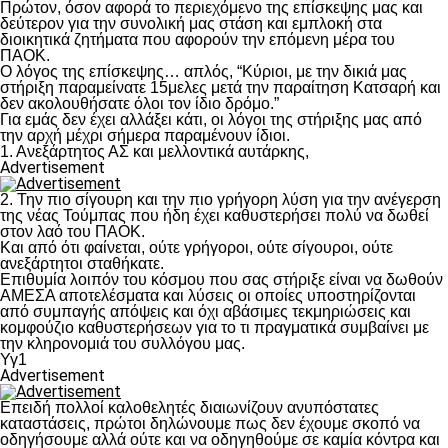
Πρώτον, όσον αφορά το περιεχόμενο της επίσκεψης μας και
δεύτερον για την συνολική μας στάση και εμπλοκή στα
διοικητικά ζητήματα που αφορούν την επόμενη μέρα του
ΠΑΟΚ.
Ο λόγος της επίσκεψης… απλός, “Κύριοι, με την δικιά μας
στήριξη παραμείνατε 15μελες μετά την παραίτηση Κατσαρή και
δεν ακολουθήσατε όλοι τον ίδιο δρόμο.”
Για εμάς δεν έχει αλλάξει κάτι, οι λόγοι της στήριξης μας από
την αρχή μέχρι σήμερα παραμένουν ίδιοι.
1. Ανεξάρτητος ΑΣ και μελλοντικά αυτάρκης,
Advertisement
2. Την πιο σίγουρη και την πιο γρήγορη λύση για την ανέγερση
της νέας Τούμπας που ήδη έχει καθυστερήσει πολύ να δωθεί
στον λαό του ΠΑΟΚ.
Και από ότι φαίνεται, ούτε γρήγοροι, ούτε σίγουροι, ούτε
ανεξάρτητοι σταθήκατε.
Επιθυμία λοιπόν του κόσμου που σας στήριξε είναι να δωθούν
ΑΜΕΣΑ αποτελέσματα και λύσεις οι οποίες υποστηρίζονται
από συμπαγής απόψεις και όχι αβάσιμες τεκμηριώσεις και
κομφούζιο καθυστερήσεων για το τι πραγματικά συμβαίνει με
την κληρονομιά του συλλόγου μας.
Υγ1
Advertisement
Επειδή πολλοί καλοθελητές διαιωνίζουν ανυπόστατες
καταστάσεις, πρώτοι δηλώνουμε πως δεν έχουμε σκοπό να
οδηγήσουμε αλλά ούτε και να οδηγηθούμε σε καμία κόντρα και