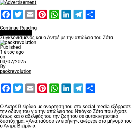
Facebook
Twitter
Email
Pinterest
WhatsApp
LinkedIn
Telegram
Μοιραστ
Continue Reading
Επικαιρότητα
Συγκλονισμένος και ο Αντρέ με την απώλεια του Ζότα
Published
1 έτος ago
on
03/07/2025
By
paokrevolution
Facebook
Twitter
Email
Pinterest
WhatsApp
LinkedIn
Telegram
Μοιραστ
Ο Αντρέ Βιεϊρίνια με ανάρτηση του στα social media εξέφρασε
την οδύνη του για την απώλεια του Ντιόγκο Ζότα που έχασε
όπως και ο αδελφός του την ζωή του σε αυτοκινητιστικό
δυστύχημα. «Αναπαύσου εν ειρήνη», ανέφερε στο μήνυμά του
ο Αντρέ Βιεϊρίνια.