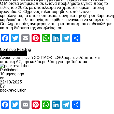
Ο Μιρτσέα αντιμετώπισε έντονα προβλήματα υγείας προς το
τέλος του 2025, με αποτέλεσμα να χρειαστεί άμεση ιατρική
φροντίδα. Ο 80χρονος ταλαιπωρήθηκε από έντονο
κρυολόγημα, το οποίο επηρέασε αρνητικά την ήδη επιβαρυμένη
καρδιακή του λειτουργία, και κρίθηκε αναγκαία να νοσηλευτεί.
Οι πληροφορίες αναφέρουν ότι η κατάστασή του επιδεινώθηκε
κατά τη διάρκεια της νοσηλείας του.
Facebook
Twitter
Email
Pinterest
WhatsApp
LinkedIn
Telegram
Μοιραστ
Continue Reading
Επικαιρότητα
Ανακοίνωση εννιά ΣΦ ΠΑΟΚ: «Θέλουμε ανεξάρτητο και
αυτάρκη ΑΣ, την καλύτερη λύση για την Τούμπα»
Published
10 μήνες ago
on
22/10/2025
By
paokrevolution
Facebook
Twitter
Email
Pinterest
WhatsApp
LinkedIn
Telegram
Μοιραστ