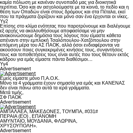
καμία πόλωση με κανέναν συνοπαδό μας για διοικητικά
τερτίπια. Όσο και αν ασχολούμαστε με τα κοινά, το πεδίο και η
θέση των Οπαδών είναι στους δρόμους και στα Πέταλα, εκεί
που τα πράγματα ζορίζουν και μόνο σαν ένα έρχονται οι νίκες.
Υγ2
Επίσης στο κλίμα ενότητας που παροτρύνουμε και διαλέγουμε
εξ αρχής να ακολουθήσουμε αποφασίσαμε να μην
ανακοινώσουμε δημόσια τους λόγους που είμαστε κάθετα
απέναντι στην εμπλοκή Τσαλόπουλου-Χατζόπουλου στην
επόμενη μέρα του ΑΣ ΠΑΟΚ, αλλά όσοι ενδιαφέρονται να
ακούσουν ποιες συγκεκριμένες κινήσεις τους, συναντήσεις
τους και τοποθετήσεις τους είναι αυτές που τους θέτουν εκτός
κάδρου για εμάς είμαστε πάντα διαθέσιμοι…
Υγ4
Advertisement
Εμείς είμαστε μόνο Π.Α.Ο.Κ.
Μόνο τα 4 γράμματα έχουν σημασία για εμάς και ΚΑΝΕΝΑΣ
δεν είναι πάνω απο αυτά τα ιερά γράμματα.
Μετά τιμής,
ΣΦ ΠΑΟΚ
Advertisement
ΑΜΠΑΛΑΕΑ, ΜΑΚΕΔΟΝΕΣ, ΤΟΥΜΠΑ, #031#
ΠΕΡΑΙΑ (ΕΟ) , ΕΠΑΝΟΜΗ
ΑΜΥΝΤΑΙΟ, ΜΟΥΔΑΝΙΑ, ΦΛΩΡΙΝΑ,
ΧΡΥΣΟΥΠΟΛΗ».
Advertisement