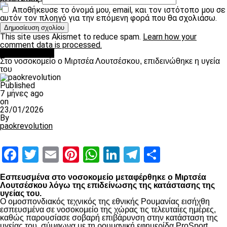
Αποθήκευσε το όνομά μου, email, και τον ιστότοπο μου σε
αυτόν τον πλοηγό για την επόμενη φορά που θα σχολιάσω.
This site uses Akismet to reduce spam.
Learn how your
comment data is processed.
Επικαιρότητα
Στο νοσοκομείο ο Μιρτσέα Λουτσέσκου, επιδεινώθηκε η υγεία
του
Published
7 μήνες ago
on
23/01/2026
By
paokrevolution
Facebook
Twitter
Email
Pinterest
WhatsApp
LinkedIn
Telegram
Μοιραστ
Εσπευσμένα στο νοσοκομείο μεταφέρθηκε ο Μιρτσέα
Λουτσέσκου λόγω της επιδείνωσης της κατάστασης της
υγείας του.
Ο ομοσπονδιακός τεχνικός της εθνικής Ρουμανίας εισήχθη
εσπευσμένα σε νοσοκομείο της χώρας τις τελευταίες ημέρες,
καθώς παρουσίασε σοβαρή επιβάρυνση στην κατάσταση της
υγείας του, σύμφωνα με τη ρουμανική εφημερίδα ProSport.