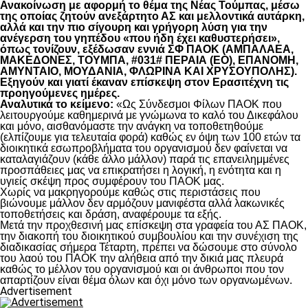
Ανακοίνωση με αφορμή το θέμα της Νέας Τούμπας, μέσω
της οποίας ζητούν ανεξάρτητο ΑΣ και μελλοντικά αυτάρκη,
αλλά και την πιο σίγουρη και γρήγορη λύση για την
ανέγερση του γηπέδου «που ήδη έχει καθυστερήσει»,
όπως τονίζουν, εξέδωσαν εννιά ΣΦ ΠΑΟΚ (ΑΜΠΑΛΑΕΑ,
ΜΑΚΕΔΟΝΕΣ, ΤΟΥΜΠΑ, #031# ΠΕΡΑΙΑ (ΕΟ), ΕΠΑΝΟΜΗ,
ΑΜΥΝΤΑΙΟ, ΜΟΥΔΑΝΙΑ, ΦΛΩΡΙΝΑ ΚΑΙ ΧΡΥΣΟΥΠΟΛΗΣ).
Εξηγούν και γιατί έκαναν επίσκεψη στον Ερασιτέχνη τις
προηγούμενες ημέρες.
Αναλυτικά το κείμενο:
«Ως Σύνδεσμοι Φίλων ΠΑΟΚ που
λειτουργούμε καθημερινά με γνώμωνα το καλό του Δικεφάλου
και μόνο, αισθανόμαστε την ανάγκη να τοποθετηθούμε
(ελπίζουμε για τελευταία φορά) καθώς εν όψη των 100 ετών τα
διοικητικά εσωπροβλήματα του οργανισμού δεν φαίνεται να
καταλαγιάζουν (κάθε άλλο μάλλον) παρά τις επανειλημμένες
προσπάθειες μας να επικρατήσει η λογική, η ενότητα και η
υγιείς σκέψη προς συμφέρουν του ΠΑΟΚ μας.
Χωρίς να μακρηγορούμε καθώς στις περιστάσεις που
βιώνουμε μάλλον δεν αρμόζουν μανιφέστα αλλά λακωνικές
τοποθετήσεις και δράση, αναφέρουμε τα εξής.
Μετά την προχθεσινή μας επίσκεψη στα γραφεία του ΑΣ ΠΑΟΚ,
την διακοπή του διοικητικού συμβουλίου και την συνέχιση της
διαδικασίας σήμερα Τέταρτη, πρέπει να δώσουμε στο σύνολο
του λαού του ΠΑΟΚ την αλήθεια από την δικιά μας πλευρά
καθώς το μέλλον του οργανισμού και οι άνθρωποι που τον
απαρτίζουν είναι θέμα όλων και όχι μόνο των οργανωμένων.
Advertisement