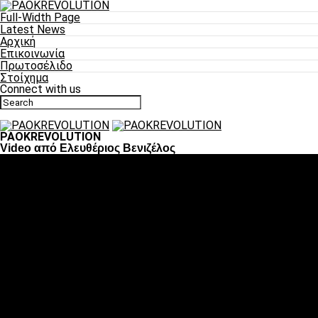
Full-Width Page
Latest News
Αρχική
Επικοινωνία
Πρωτοσέλιδο
Στοίχημα
Connect with us
PAOKREVOLUTION
Video από Ελευθέριος Βενιζέλος
Ποδόσφαιρο
«Πλέον έχουμε αλλάξει σαν ομάδα, παίξαμε σαν ένα»
«Το πιο σημαντικό είναι η αυτοπεποίθηση των
ποδοσφαιριστών»
«Πάμε να διεκδικήσουμε την οκτάδα»
«Είναι απόλαυση να παίζεις για τον κόσμο του ΠΑΟΚ»
«Θα τα δώσουμε όλα κόντρα στη Λιόν για την οκτάδα»
Μπάσκετ