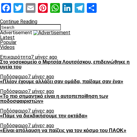
Facebook
Twitter
Email
Pinterest
WhatsApp
LinkedIn
Telegram
Μοιραστ
Continue Reading
Advertisement
Latest
Popular
Videos
Επικαιρότητα
7 μήνες ago
Στο νοσοκομείο ο Μιρτσέα Λουτσέσκου, επιδεινώθηκε η
υγεία του
Ποδόσφαιρο
7 μήνες ago
«Πλέον έχουμε αλλάξει σαν ομάδα, παίξαμε σαν ένα»
Ποδόσφαιρο
7 μήνες ago
«Το πιο σημαντικό είναι η αυτοπεποίθηση των
ποδοσφαιριστών»
Ποδόσφαιρο
7 μήνες ago
«Πάμε να διεκδικήσουμε την οκτάδα»
Ποδόσφαιρο
7 μήνες ago
«Είναι απόλαυση να παίζεις για τον κόσμο του ΠΑΟΚ»