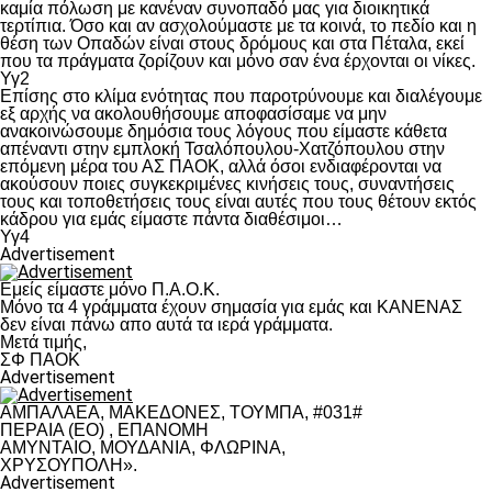
καμία πόλωση με κανέναν συνοπαδό μας για διοικητικά
τερτίπια. Όσο και αν ασχολούμαστε με τα κοινά, το πεδίο και η
θέση των Οπαδών είναι στους δρόμους και στα Πέταλα, εκεί
που τα πράγματα ζορίζουν και μόνο σαν ένα έρχονται οι νίκες.
Υγ2
Επίσης στο κλίμα ενότητας που παροτρύνουμε και διαλέγουμε
εξ αρχής να ακολουθήσουμε αποφασίσαμε να μην
ανακοινώσουμε δημόσια τους λόγους που είμαστε κάθετα
απέναντι στην εμπλοκή Τσαλόπουλου-Χατζόπουλου στην
επόμενη μέρα του ΑΣ ΠΑΟΚ, αλλά όσοι ενδιαφέρονται να
ακούσουν ποιες συγκεκριμένες κινήσεις τους, συναντήσεις
τους και τοποθετήσεις τους είναι αυτές που τους θέτουν εκτός
κάδρου για εμάς είμαστε πάντα διαθέσιμοι…
Υγ4
Advertisement
Εμείς είμαστε μόνο Π.Α.Ο.Κ.
Μόνο τα 4 γράμματα έχουν σημασία για εμάς και ΚΑΝΕΝΑΣ
δεν είναι πάνω απο αυτά τα ιερά γράμματα.
Μετά τιμής,
ΣΦ ΠΑΟΚ
Advertisement
ΑΜΠΑΛΑΕΑ, ΜΑΚΕΔΟΝΕΣ, ΤΟΥΜΠΑ, #031#
ΠΕΡΑΙΑ (ΕΟ) , ΕΠΑΝΟΜΗ
ΑΜΥΝΤΑΙΟ, ΜΟΥΔΑΝΙΑ, ΦΛΩΡΙΝΑ,
ΧΡΥΣΟΥΠΟΛΗ».
Advertisement