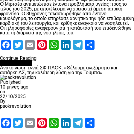
Ο Μιρτσέα αντιμετώπισε έντονα προβλήματα υγείας προς το
τέλος του 2025, με αποτέλεσμα να χρειαστεί άμεση ιατρική
φροντίδα. Ο 80χρονος ταλαιπωρήθηκε από έντονο
κρυολόγημα, το οποίο επηρέασε αρνητικά την ήδη επιβαρυμένη
καρδιακή του λειτουργία, και κρίθηκε αναγκαία να νοσηλευτεί.
Οι πληροφορίες αναφέρουν ότι η κατάστασή του επιδεινώθηκε
κατά τη διάρκεια της νοσηλείας του.
Facebook
Twitter
Email
Pinterest
WhatsApp
LinkedIn
Telegram
Μοιραστ
Continue Reading
Επικαιρότητα
Ανακοίνωση εννιά ΣΦ ΠΑΟΚ: «Θέλουμε ανεξάρτητο και
αυτάρκη ΑΣ, την καλύτερη λύση για την Τούμπα»
Published
10 μήνες ago
on
22/10/2025
By
paokrevolution
Facebook
Twitter
Email
Pinterest
WhatsApp
LinkedIn
Telegram
Μοιραστ