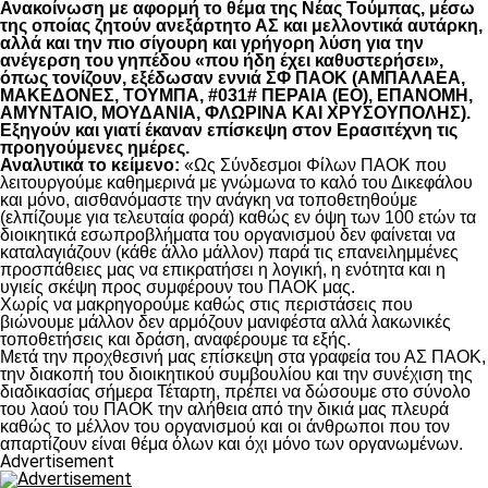
Ανακοίνωση με αφορμή το θέμα της Νέας Τούμπας, μέσω
της οποίας ζητούν ανεξάρτητο ΑΣ και μελλοντικά αυτάρκη,
αλλά και την πιο σίγουρη και γρήγορη λύση για την
ανέγερση του γηπέδου «που ήδη έχει καθυστερήσει»,
όπως τονίζουν, εξέδωσαν εννιά ΣΦ ΠΑΟΚ (ΑΜΠΑΛΑΕΑ,
ΜΑΚΕΔΟΝΕΣ, ΤΟΥΜΠΑ, #031# ΠΕΡΑΙΑ (ΕΟ), ΕΠΑΝΟΜΗ,
ΑΜΥΝΤΑΙΟ, ΜΟΥΔΑΝΙΑ, ΦΛΩΡΙΝΑ ΚΑΙ ΧΡΥΣΟΥΠΟΛΗΣ).
Εξηγούν και γιατί έκαναν επίσκεψη στον Ερασιτέχνη τις
προηγούμενες ημέρες.
Αναλυτικά το κείμενο:
«Ως Σύνδεσμοι Φίλων ΠΑΟΚ που
λειτουργούμε καθημερινά με γνώμωνα το καλό του Δικεφάλου
και μόνο, αισθανόμαστε την ανάγκη να τοποθετηθούμε
(ελπίζουμε για τελευταία φορά) καθώς εν όψη των 100 ετών τα
διοικητικά εσωπροβλήματα του οργανισμού δεν φαίνεται να
καταλαγιάζουν (κάθε άλλο μάλλον) παρά τις επανειλημμένες
προσπάθειες μας να επικρατήσει η λογική, η ενότητα και η
υγιείς σκέψη προς συμφέρουν του ΠΑΟΚ μας.
Χωρίς να μακρηγορούμε καθώς στις περιστάσεις που
βιώνουμε μάλλον δεν αρμόζουν μανιφέστα αλλά λακωνικές
τοποθετήσεις και δράση, αναφέρουμε τα εξής.
Μετά την προχθεσινή μας επίσκεψη στα γραφεία του ΑΣ ΠΑΟΚ,
την διακοπή του διοικητικού συμβουλίου και την συνέχιση της
διαδικασίας σήμερα Τέταρτη, πρέπει να δώσουμε στο σύνολο
του λαού του ΠΑΟΚ την αλήθεια από την δικιά μας πλευρά
καθώς το μέλλον του οργανισμού και οι άνθρωποι που τον
απαρτίζουν είναι θέμα όλων και όχι μόνο των οργανωμένων.
Advertisement