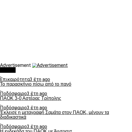
Advertisement
Τάσεις
Επικαιρότητα
3 έτη ago
Το παρασκήνιο πίσω από το πανό
Ποδόσφαιρο
3 έτη ago
ΠΑΟΚ 3-0 Αστέρας Τρίπολης
Ποδόσφαιρο
3 έτη ago
Έκλεισε η μεταγραφή Σαμάτα στον ΠΑΟΚ, μένουν τα
διαδικαστικά
Ποδόσφαιρο
3 έτη ago
Η ενδεκάδα του ΠΑΟΚ με Άιντραχτ