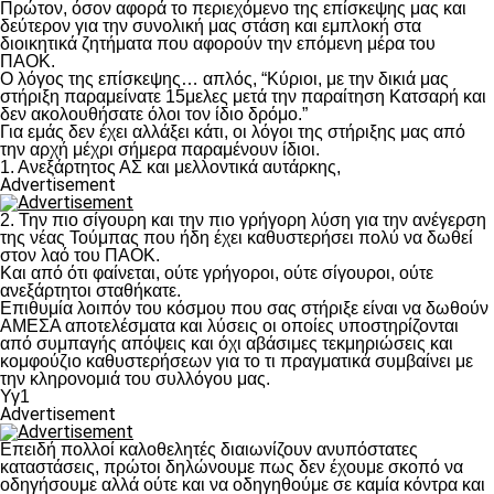
Πρώτον, όσον αφορά το περιεχόμενο της επίσκεψης μας και
δεύτερον για την συνολική μας στάση και εμπλοκή στα
διοικητικά ζητήματα που αφορούν την επόμενη μέρα του
ΠΑΟΚ.
Ο λόγος της επίσκεψης… απλός, “Κύριοι, με την δικιά μας
στήριξη παραμείνατε 15μελες μετά την παραίτηση Κατσαρή και
δεν ακολουθήσατε όλοι τον ίδιο δρόμο.”
Για εμάς δεν έχει αλλάξει κάτι, οι λόγοι της στήριξης μας από
την αρχή μέχρι σήμερα παραμένουν ίδιοι.
1. Ανεξάρτητος ΑΣ και μελλοντικά αυτάρκης,
Advertisement
2. Την πιο σίγουρη και την πιο γρήγορη λύση για την ανέγερση
της νέας Τούμπας που ήδη έχει καθυστερήσει πολύ να δωθεί
στον λαό του ΠΑΟΚ.
Και από ότι φαίνεται, ούτε γρήγοροι, ούτε σίγουροι, ούτε
ανεξάρτητοι σταθήκατε.
Επιθυμία λοιπόν του κόσμου που σας στήριξε είναι να δωθούν
ΑΜΕΣΑ αποτελέσματα και λύσεις οι οποίες υποστηρίζονται
από συμπαγής απόψεις και όχι αβάσιμες τεκμηριώσεις και
κομφούζιο καθυστερήσεων για το τι πραγματικά συμβαίνει με
την κληρονομιά του συλλόγου μας.
Υγ1
Advertisement
Επειδή πολλοί καλοθελητές διαιωνίζουν ανυπόστατες
καταστάσεις, πρώτοι δηλώνουμε πως δεν έχουμε σκοπό να
οδηγήσουμε αλλά ούτε και να οδηγηθούμε σε καμία κόντρα και