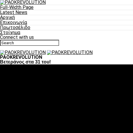
Full-Width Page
Latest News
Αρχική
Επικοινωνία
Πρωτοσέλιδο
Στοίχημα
Connect with us
PAOKREVOLUTION
Βετεράνος στα 31 του!
Ποδόσφαιρο
«Πλέον έχουμε αλλάξει σαν ομάδα, παίξαμε σαν ένα»
«Το πιο σημαντικό είναι η αυτοπεποίθηση των
ποδοσφαιριστών»
«Πάμε να διεκδικήσουμε την οκτάδα»
«Είναι απόλαυση να παίζεις για τον κόσμο του ΠΑΟΚ»
«Θα τα δώσουμε όλα κόντρα στη Λιόν για την οκτάδα»
Μπάσκετ