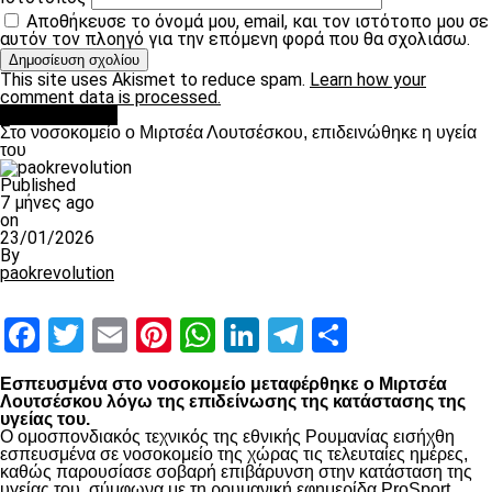
Αποθήκευσε το όνομά μου, email, και τον ιστότοπο μου σε
αυτόν τον πλοηγό για την επόμενη φορά που θα σχολιάσω.
This site uses Akismet to reduce spam.
Learn how your
comment data is processed.
Επικαιρότητα
Στο νοσοκομείο ο Μιρτσέα Λουτσέσκου, επιδεινώθηκε η υγεία
του
Published
7 μήνες ago
on
23/01/2026
By
paokrevolution
Facebook
Twitter
Email
Pinterest
WhatsApp
LinkedIn
Telegram
Μοιραστ
Εσπευσμένα στο νοσοκομείο μεταφέρθηκε ο Μιρτσέα
Λουτσέσκου λόγω της επιδείνωσης της κατάστασης της
υγείας του.
Ο ομοσπονδιακός τεχνικός της εθνικής Ρουμανίας εισήχθη
εσπευσμένα σε νοσοκομείο της χώρας τις τελευταίες ημέρες,
καθώς παρουσίασε σοβαρή επιβάρυνση στην κατάσταση της
υγείας του, σύμφωνα με τη ρουμανική εφημερίδα ProSport.