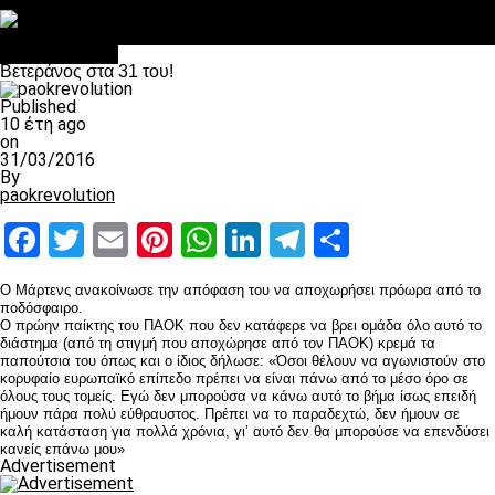
Στο OPEN τα προκριματικά, στη NOVA τα του πρωταθλήματος
Σαν σήμερα: Οταν “έφυγε” ο Λόραντ
Επικαιρότητα
Βετεράνος στα 31 του!
Published
10 έτη ago
on
31/03/2016
By
paokrevolution
Facebook
Twitter
Email
Pinterest
WhatsApp
LinkedIn
Telegram
Μοιραστ
Ο Μάρτενς ανακοίνωσε την απόφαση του να αποχωρήσει πρόωρα από το
ποδόσφαιρο.
Ο πρώην παίκτης του ΠΑΟΚ που δεν κατάφερε να βρει ομάδα όλο αυτό το
διάστημα (από τη στιγμή που αποχώρησε από τον ΠΑΟΚ) κρεμά τα
παπούτσια του όπως και ο ίδιος δήλωσε: «Όσοι θέλουν να αγωνιστούν στο
κορυφαίο ευρωπαϊκό επίπεδο πρέπει να είναι πάνω από το μέσο όρο σε
όλους τους τομείς. Εγώ δεν μπορούσα να κάνω αυτό το βήμα ίσως επειδή
ήμουν πάρα πολύ εύθραυστος. Πρέπει να το παραδεχτώ, δεν ήμουν σε
καλή κατάσταση για πολλά χρόνια, γι’ αυτό δεν θα μπορούσε να επενδύσει
κανείς επάνω μου»
Advertisement