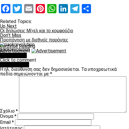
Facebook
Twitter
Email
Pinterest
WhatsApp
LinkedIn
Telegram
Μοιραστ
Related Topics:
Up Next
Oι δηλώσεις Μίχελ και το κομφούζιο
Don't Miss
Προπόνηση με διεθνείς παρόντες
Continue Reading
paokrevolution
Advertisement
You may like
Click to comment
Leave a Reply
Η ηλ. διεύθυνση σας δεν δημοσιεύεται.
Τα υποχρεωτικά
πεδία σημειώνονται με
*
Σχόλιο
*
Όνομα
*
Email
*
Ιστότοπος