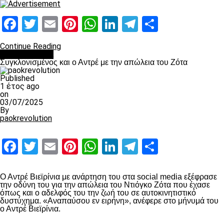
Facebook
Twitter
Email
Pinterest
WhatsApp
LinkedIn
Telegram
Μοιραστ
Continue Reading
Επικαιρότητα
Συγκλονισμένος και ο Αντρέ με την απώλεια του Ζότα
Published
1 έτος ago
on
03/07/2025
By
paokrevolution
Facebook
Twitter
Email
Pinterest
WhatsApp
LinkedIn
Telegram
Μοιραστ
Ο Αντρέ Βιεϊρίνια με ανάρτηση του στα social media εξέφρασε
την οδύνη του για την απώλεια του Ντιόγκο Ζότα που έχασε
όπως και ο αδελφός του την ζωή του σε αυτοκινητιστικό
δυστύχημα. «Αναπαύσου εν ειρήνη», ανέφερε στο μήνυμά του
ο Αντρέ Βιεϊρίνια.