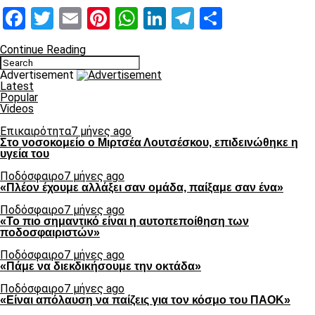
Facebook
Twitter
Email
Pinterest
WhatsApp
LinkedIn
Telegram
Μοιραστ
Continue Reading
Advertisement
Latest
Popular
Videos
Επικαιρότητα
7 μήνες ago
Στο νοσοκομείο ο Μιρτσέα Λουτσέσκου, επιδεινώθηκε η
υγεία του
Ποδόσφαιρο
7 μήνες ago
«Πλέον έχουμε αλλάξει σαν ομάδα, παίξαμε σαν ένα»
Ποδόσφαιρο
7 μήνες ago
«Το πιο σημαντικό είναι η αυτοπεποίθηση των
ποδοσφαιριστών»
Ποδόσφαιρο
7 μήνες ago
«Πάμε να διεκδικήσουμε την οκτάδα»
Ποδόσφαιρο
7 μήνες ago
«Είναι απόλαυση να παίζεις για τον κόσμο του ΠΑΟΚ»