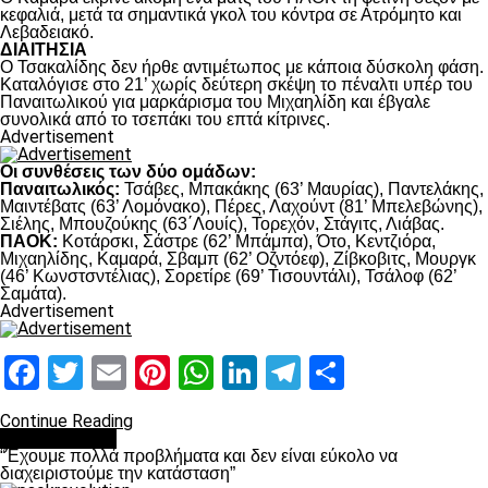
κεφαλιά, μετά τα σημαντικά γκολ του κόντρα σε Ατρόμητο και
Λεβαδειακό.
ΔΙΑΙΤΗΣΙΑ
Ο Τσακαλίδης δεν ήρθε αντιμέτωπος με κάποια δύσκολη φάση.
Καταλόγισε στο 21’ χωρίς δεύτερη σκέψη το πέναλτι υπέρ του
Παναιτωλικού για μαρκάρισμα του Μιχαηλίδη και έβγαλε
συνολικά από το τσεπάκι του επτά κίτρινες.
Advertisement
Οι συνθέσεις των δύο ομάδων:
Παναιτωλικός:
Τσάβες, Μπακάκης (63’ Μαυρίας), Παντελάκης,
Μαιντέβατς (63’ Λομόνακο), Πέρες, Λαχούντ (81’ Μπελεβώνης),
Σιέλης, Μπουζούκης (63΄Λουίς), Τορεχόν, Στάγιτς, Λιάβας.
ΠΑΟΚ:
Κοτάρσκι, Σάστρε (62’ Μπάμπα), Ότο, Κεντζιόρα,
Μιχαηλίδης, Καμαρά, Σβαμπ (62’ Οζντόεφ), Ζίβκοβιτς, Μουργκ
(46’ Κωνστσντέλιας), Σορετίρε (69’ Τισουντάλι), Τσάλοφ (62’
Σαμάτα).
Advertisement
Facebook
Twitter
Email
Pinterest
WhatsApp
LinkedIn
Telegram
Μοιραστ
Continue Reading
πρωτοσέλιδο
“Έχουμε πολλά προβλήματα και δεν είναι εύκολο να
διαχειριστούμε την κατάσταση”