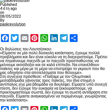
Published
4 έτη ago
on
08/05/2022
By
paokrevolution
Facebook
Twitter
Email
Pinterest
WhatsApp
LinkedIn
Telegram
Μοιραστ
Οι δηλώσεις του Λουτσέσκου:
«Είμαστε σε μία πολύ δύσκολη κατάσταση, έχουμε πολλά
προβλήματα και δεν είναι εύκολο να τη διαχειριστούμε. Πρέπει
να πηγαίνουμε παιχνίδι με το παιχνίδι προσπαθώντας να
μείνουμε αισιόδοξοι και σε καλό επίπεδο. Να επανέλθουν
παίκτες και μέρα με τη μέρα να επιστρέψει το γκρουπ που θα
μας οδηγήσει στα αποτελέσματα που θέλουμε».
Στη συνέχεια πρόσθεσε: «Παίξαμε με τον Ολυμπιακό
μεσοβδόμαδα χάνοντας τρεις παίκτες, την ίδια στιγμή ο
αντίπαλος είχε μία βδομάδα να δουλέψει. Είμαστε υπό συνεχή
πίεση, δεν έχουμε την ευκαιρία να ξεκουραστούμε, να
προετοιμαστούμε σωστά, δεν έχουμε τη σωστή αντίδραση στο
παιχνίδι. Είμαστε αναγκασμένοι να περιμένουμε, γνωρίζοντας
την κατάσταση».