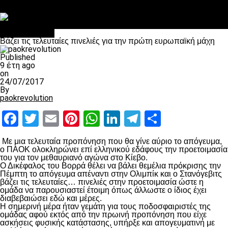
Στο OPEN τα προκριματικά, στη NOVA τα του πρωταθλήματος
Σαν σήμερα: Οταν “έφυγε” ο Λόραντ
πρωτοσέλιδο
Βάζει τις τελευταίες πινελιές για την πρώτη ευρωπαϊκή μάχη
Published
9 έτη ago
on
24/07/2017
By
paokrevolution
Facebook
Twitter
Email
Pinterest
WhatsApp
LinkedIn
Telegram
Μοιραστ
Με μια τελευταία προπόνηση που θα γίνε αύριο το απόγευμα,
ο ΠΑΟΚ ολοκληρώνει επί ελληνικού εδάφους την προετοιμασία
του για τον μεθαυριανό αγώνα στο Κίεβο.
Ο Δικέφαλος του Βορρά θέλει να βάλει θεμέλια πρόκρισης την
Πέμπτη το απόγευμα απέναντι στην Ολιμπίκ και ο Στανόγεβιτς
βάζει τις τελευταίες… πινελιές στην προετοιμασία ώστε η
ομάδα να παρουσιαστεί έτοιμη όπως άλλωστε ο ίδιος έχει
διαβεβαιώσει εδώ και μέρες.
Η σημερινή μέρα ήταν γεμάτη για τους ποδοσφαιριστές της
ομάδας αφού εκτός από την πρωινή προπόνηση που είχε
ασκήσεις φυσικής κατάστασης, υπήρξε και απογευματινή με