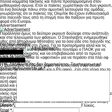
πολλά κομμάτια τακτικής και πάντα προσαρμοσμένα στον
μεθαυριανό αγώνα. Ετσι οι παίκτες χωρίστηκαν σε δυο γκρουπ,
το ένα δούλεψε πάνω στην αμυντική λειτουργία της ομάδας,
γνωρίζοντας ότι οι παίκτες της Ολιμπίκ θα έχουν ενθουσιασμό
στο παιχνίδι τους από τη στιγμή που θα παίξουν για πρώτη
φορά στο Europa.
Advertisement
Παράλληλα όμως το δεύτερο γκρουπ δούλεψε στην ανάπτυξη
και στα τελειώματα των φάσεων. Ο Στανόγεβιτς ενημερώθηκε
χθες από Μπράνιμιρ Μίτσοβιτς για τα όσα είδε στο παιχνίδι της
Continue Reading
Ολιμπίκ απέναντι στη Ζίρκα. Για τα προτερήματα αλλά και τις
Advertisement
αδυναμίες της, εκεί δηλαδή που θα ποντάρει ο ΠΑΟΚ για να
You may like
κάνει άλμα πρόκρισης και να επιβεβαιώσει από το πρώτο
Click to comment
παιχνίδι ποιος είναι το «αφεντικό» για να περάσει στα πλέι οφ
Leave a Reply
της διοργάνωσης.
Η ηλ. διεύθυνση σας δεν δημοσιεύεται.
Τα υποχρεωτικά
Ο Στανόγεβιτς θα βγάλει αύριο την αποστολή στην οποία
πεδία σημειώνονται με
*
φυσικά θα συμπεριληφθεί και ο Ρέι αφού , έχει στα χέρια του το
κοινοτικό διαβατήριο. Ο προπονητής του ΠΑΟΚ έχει ξεκάθαρη
την ενδεκάδα στο μυαλό του με μια μόνο θέση να παίζει και
αυτή αφορά το δεύτερο αμυντικό χαφ. Η σημερινή προπόνηση
αλλά και η αυριανή – που θα είναι και η μοναδική- επί
ουκρανικού εδάφους θα του επιτρέψει να καταλήξει στο σχήμα
νίκης-πρόκρισης επί των Ουκρανών. Ο Μπρκιτς που δηλώθηκε
τυπικά στη λίστα της UEFA συνέχισε και χθες το ατομικό του
Σχόλιο
*
πρόγραμμα ενώ το δικό τους ξεχωριστό έκαναν για μια ακόμη
Όνομα
*
μέρα οι μακροχρόνια απόντες Μυστακίδης και Γλύκος.
Email
*