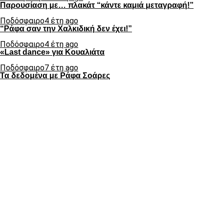
Παρουσίαση με… πλακάτ “κάντε καμιά μεταγραφή!”
Ποδόσφαιρο
4 έτη ago
“Ράφα σαν την Χαλκιδική δεν έχει!”
Ποδόσφαιρο
4 έτη ago
«Last dance» για Κουαλιάτα
Ποδόσφαιρο
7 έτη ago
Τα δεδομένα με Ράφα Σοάρες