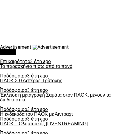
Advertisement
Τάσεις
Επικαιρότητα
3 έτη ago
Το παρασκήνιο πίσω από το πανό
Ποδόσφαιρο
3 έτη ago
ΠΑΟΚ 3-0 Αστέρας Τρίπολης
Ποδόσφαιρο
3 έτη ago
Έκλεισε η μεταγραφή Σαμάτα στον ΠΑΟΚ, μένουν τα
διαδικαστικά
Ποδόσφαιρο
3 έτη ago
Η ενδεκάδα του ΠΑΟΚ με Άιντραχτ
Ποδόσφαιρο
3 έτη ago
ΠΑΟΚ – Ολυμπιακός [LIVESTREAMING]
Ποδόσφαιρο
3 έτη ago