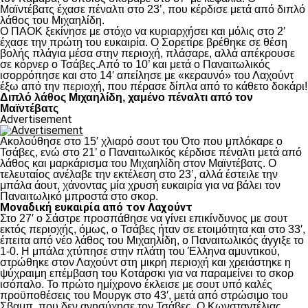
Μαϊντέβατς έχασε πέναλτι στο 23’, που κέρδισε μετά από διπλό
λάθος του Μιχαηλίδη.
Ο ΠΑΟΚ ξεκίνησε με στόχο να κυριαρχήσει και μόλις στο 2′
έχασε την πρώτη του ευκαιρία. Ο Σορετίρε βρέθηκε σε θέση
βολής πλάγια μέσα στην περιοχή, πλάσαρε, αλλά απέκρουσε
σε κόρνερ ο Τσάβες.Από το 10’ και μετά ο Παναιτωλικός
ισορρόπησε και στο 14′ απείλησε με «κεραυνό» του Λαχούντ
έξω από την περιοχή, που πέρασε δίπλα από το κάθετο δοκάρι!
Διπλό λάθος Μιχαηλίδη, χαμένο πέναλτι από τον
Μαϊντέβατς
Advertisement
Ακολούθησε στο 15′ χλιαρό σουτ του Ότο που μπλόκαρε ο
Τσάβες, ενώ στο 21’ ο Παναιτωλικός κέρδισε πέναλτι μετά από
λάθος και μαρκάρισμα του Μιχαηλίδη στον Μαϊντέβατς. Ο
τελευταίος ανέλαβε την εκτέλεση στο 23’, αλλά έστειλε την
μπάλα άουτ, χάνοντας μία χρυσή ευκαιρία για να βάλει τον
Παναιτωλικό μπροστά στο σκορ.
Μοναδική ευκαιρία από τον Λαχούντ
Στο 27′ ο Σάστρε προσπάθησε να γίνει επικίνδυνος με σουτ
εκτός περιοχής, όμως, ο Τσάβες ήταν σε ετοιμότητα και στο 33′,
έπειτα από νέο λάθος του Μιχαηλίδη, ο Παναιτωλικός άγγιξε το
1-0. Η μπάλα χτύπησε στην πλάτη του Έλληνα αμυντικού,
στρώθηκε στον Λαχούντ στη μικρή περιοχή και χρειάστηκε η
ψύχραιμη επέμβαση του Κοτάρσκι για να παραμείνει το σκορ
ισόπαλο. Το πρώτο ημίχρονο έκλεισε με σουτ υπό καλές
προϋποθέσεις του Μουργκ στο 43′, μετά από στρώσιμο του
Σβαμπ, που δεν ανησύχησε τον Τσάβες. Ο Κωνσταντέλιας