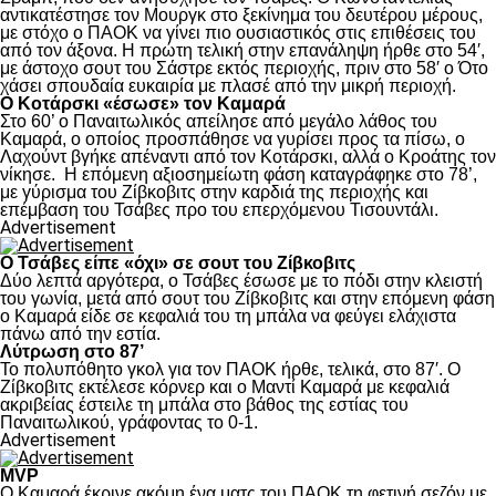
αντικατέστησε τον Μουργκ στο ξεκίνημα του δευτέρου μέρους,
με στόχο ο ΠΑΟΚ να γίνει πιο ουσιαστικός στις επιθέσεις του
από τον άξονα. Η πρώτη τελική στην επανάληψη ήρθε στο 54′,
με άστοχο σουτ του Σάστρε εκτός περιοχής, πριν στο 58′ ο Ότο
χάσει σπουδαία ευκαιρία με πλασέ από την μικρή περιοχή.
Ο Κοτάρσκι «έσωσε» τον Καμαρά
Στο 60’ ο Παναιτωλικός απείλησε από μεγάλο λάθος του
Καμαρά, ο οποίος προσπάθησε να γυρίσει προς τα πίσω, ο
Λαχούντ βγήκε απέναντι από τον Κοτάρσκι, αλλά ο Κροάτης τον
νίκησε. Η επόμενη αξιοσημείωτη φάση καταγράφηκε στο 78’,
με γύρισμα του Ζίβκοβιτς στην καρδιά της περιοχής και
επέμβαση του Τσάβες προ του επερχόμενου Τισουντάλι.
Advertisement
Ο Τσάβες είπε «όχι» σε σουτ του Ζίβκοβιτς
Δύο λεπτά αργότερα, ο Τσάβες έσωσε με το πόδι στην κλειστή
του γωνία, μετά από σουτ του Ζίβκοβιτς και στην επόμενη φάση
ο Καμαρά είδε σε κεφαλιά του τη μπάλα να φεύγει ελάχιστα
πάνω από την εστία.
Λύτρωση στο 87’
Το πολυπόθητο γκολ για τον ΠΑΟΚ ήρθε, τελικά, στο 87′. Ο
Ζίβκοβιτς εκτέλεσε κόρνερ και ο Μαντί Καμαρά με κεφαλιά
ακριβείας έστειλε τη μπάλα στο βάθος της εστίας του
Παναιτωλικού, γράφοντας το 0-1.
Advertisement
MVP
Ο Καμαρά έκρινε ακόμη ένα ματς του ΠΑΟΚ τη φετινή σεζόν με