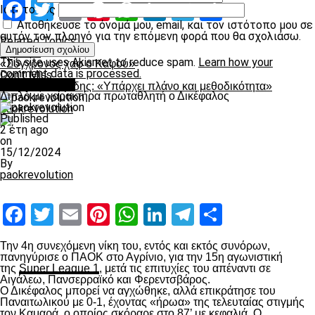
Facebook
Twitter
Email
Pinterest
WhatsApp
LinkedIn
Telegram
Μοιραστ
Ιστότοπος
Αποθήκευσε το όνομά μου, email, και τον ιστότοπο μου σε
αυτόν τον πλοηγό για την επόμενη φορά που θα σχολιάσω.
Related Topics:
Up Next
This site uses Akismet to reduce spam.
Learn how your
«Σύγχρονος χαφ ο Καφού»
comment data is processed.
Don't Miss
πρωτοσέλιδο
Γιώργος Σαββίδης: «Υπάρχει πλάνο και μεθοδικότητα»
Διπλό με χαρακτήρα πρωταθλητή ο Δικέφαλος
paokrevolution
Published
2 έτη ago
on
15/12/2024
By
paokrevolution
Facebook
Twitter
Email
Pinterest
WhatsApp
LinkedIn
Telegram
Μοιραστ
Την 4
η
συνεχόμενη νίκη του, εντός και εκτός συνόρων,
πανηγύρισε ο ΠΑΟΚ στο Αγρίνιο, για την 15
η
αγωνιστική
της
Super League 1
, μετά τις επιτυχίες του απέναντι σε
Αιγάλεω, Πανσερραϊκό και Φερεντσβάρος.
Ο Δικέφαλος μπορεί να αγχώθηκε, αλλά επικράτησε του
Παναιτωλικού με 0-1, έχοντας «ήρωα» της τελευταίας στιγμής
τον Καμαρά, ο οποίος σκόραρε στο 87’ με κεφαλιά. Ο