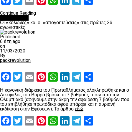
Facebook
Twitter
Email
Pinterest
WhatsApp
LinkedIn
Telegram
Μοιραστ
Continue Reading
Ποδόσφαιρο
Οι «κολώνες» και οι «απογοητεύσεις» στις πρώτες 26
αγωνιστικές
Published
6 έτη ago
on
11/03/2020
By
paokrevolution
Facebook
Twitter
Email
Pinterest
WhatsApp
LinkedIn
Telegram
Μοιραστ
Η κανονική διάρκεια του Πρωταθλήματος ολοκληρώθηκε και ο
Δικέφαλος του Βορρά βρίσκεται 7 βαθμούς πίσω από τον
Ολυμπιακό (αφήνουμε στην άκρη την αφαίρεση 7 βαθμών που
του επιβλήθηκε πρωτόδικα αφού υπάρχει και η αυριανή
εκδίκαση στην Εφέσεων). Το άρθρο
εδώ
Facebook
Twitter
Email
Pinterest
WhatsApp
LinkedIn
Telegram
Μοιραστ