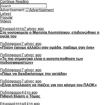
Continue Reading
Advertisement
Latest
Popular
Videos
Επικαιρότητα
7 μήνες ago
Στο νοσοκομείο ο Μιρτσέα Λουτσέσκου, επιδεινώθηκε η
υγεία του
Ποδόσφαιρο
7 μήνες ago
«Πλέον έχουμε αλλάξει σαν ομάδα, παίξαμε σαν ένα»
Ποδόσφαιρο
7 μήνες ago
«Το πιο σημαντικό είναι η αυτοπεποίθηση των
ποδοσφαιριστών»
Ποδόσφαιρο
7 μήνες ago
«Πάμε να διεκδικήσουμε την οκτάδα»
Ποδόσφαιρο
7 μήνες ago
«Είναι απόλαυση να παίζεις για τον κόσμο του ΠΑΟΚ»
Ποδόσφαιρο
4 έτη ago
Πιθανή θλάση ο Τόμας
Επικαιρότητα
4 έτη ago