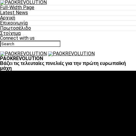
Full-Width Page
Latest News
Αρχική
Επικοινωνία
Πρωτοσέλιδο
Στοίχημα
Connect with us
PAOKREVOLUTION
Βάζει τις τελευταίες πινελιές για την πρώτη ευρωπαϊκή
μάχη
Ποδόσφαιρο
«Πλέον έχουμε αλλάξει σαν ομάδα, παίξαμε σαν ένα»
«Το πιο σημαντικό είναι η αυτοπεποίθηση των
ποδοσφαιριστών»
«Πάμε να διεκδικήσουμε την οκτάδα»
«Είναι απόλαυση να παίζεις για τον κόσμο του ΠΑΟΚ»
«Θα τα δώσουμε όλα κόντρα στη Λιόν για την οκτάδα»
Μπάσκετ