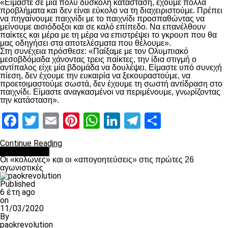
«Είμαστε σε μία πολύ δύσκολη κατάσταση, έχουμε πολλά
προβλήματα και δεν είναι εύκολο να τη διαχειριστούμε. Πρέπει
να πηγαίνουμε παιχνίδι με το παιχνίδι προσπαθώντας να
μείνουμε αισιόδοξοι και σε καλό επίπεδο. Να επανέλθουν
παίκτες και μέρα με τη μέρα να επιστρέψει το γκρουπ που θα
μας οδηγήσει στα αποτελέσματα που θέλουμε».
Στη συνέχεια πρόσθεσε: «Παίξαμε με τον Ολυμπιακό
μεσοβδόμαδα χάνοντας τρεις παίκτες, την ίδια στιγμή ο
αντίπαλος είχε μία βδομάδα να δουλέψει. Είμαστε υπό συνεχή
πίεση, δεν έχουμε την ευκαιρία να ξεκουραστούμε, να
προετοιμαστούμε σωστά, δεν έχουμε τη σωστή αντίδραση στο
παιχνίδι. Είμαστε αναγκασμένοι να περιμένουμε, γνωρίζοντας
την κατάσταση».
Facebook
Twitter
Email
Pinterest
WhatsApp
LinkedIn
Telegram
Μοιραστ
Continue Reading
Ποδόσφαιρο
Οι «κολώνες» και οι «απογοητεύσεις» στις πρώτες 26
αγωνιστικές
Published
6 έτη ago
on
11/03/2020
By
paokrevolution