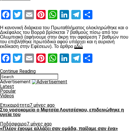
Facebook
Twitter
Email
Pinterest
WhatsApp
LinkedIn
Telegram
Μοιραστ
Η κανονική διάρκεια του Πρωταθλήματος ολοκληρώθηκε και ο
Δικέφαλος του Βορρά βρίσκεται 7 βαθμούς πίσω από τον
Ολυμπιακό (αφήνουμε στην άκρη την αφαίρεση 7 βαθμών που
του επιβλήθηκε πρωτόδικα αφού υπάρχει και η αυριανή
εκδίκαση στην Εφέσεων). Το άρθρο
εδώ
Facebook
Twitter
Email
Pinterest
WhatsApp
LinkedIn
Telegram
Μοιραστ
Continue Reading
Advertisement
Latest
Popular
Videos
Επικαιρότητα
7 μήνες ago
Στο νοσοκομείο ο Μιρτσέα Λουτσέσκου, επιδεινώθηκε η
υγεία του
Ποδόσφαιρο
7 μήνες ago
«Πλέον έχουμε αλλάξει σαν ομάδα, παίξαμε σαν ένα»