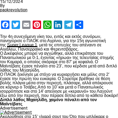
15/12/2024
By
paokrevolution
Facebook
Twitter
Email
Pinterest
WhatsApp
LinkedIn
Telegram
Μοιραστ
Την 4
η
συνεχόμενη νίκη του, εντός και εκτός συνόρων,
πανηγύρισε ο ΠΑΟΚ στο Αγρίνιο, για την 15
η
αγωνιστική
της
Super League 1
, μετά τις επιτυχίες του απέναντι σε
Αιγάλεω, Πανσερραϊκό και Φερεντσβάρος.
Ο Δικέφαλος μπορεί να αγχώθηκε, αλλά επικράτησε του
Παναιτωλικού με 0-1, έχοντας «ήρωα» της τελευταίας στιγμής
τον Καμαρά, ο οποίος σκόραρε στο 87’ με κεφαλιά. Ο
Μαϊντέβατς έχασε πέναλτι στο 23’, που κέρδισε μετά από διπλό
λάθος του Μιχαηλίδη.
Ο ΠΑΟΚ ξεκίνησε με στόχο να κυριαρχήσει και μόλις στο 2′
έχασε την πρώτη του ευκαιρία. Ο Σορετίρε βρέθηκε σε θέση
βολής πλάγια μέσα στην περιοχή, πλάσαρε, αλλά απέκρουσε
σε κόρνερ ο Τσάβες.Από το 10’ και μετά ο Παναιτωλικός
ισορρόπησε και στο 14′ απείλησε με «κεραυνό» του Λαχούντ
έξω από την περιοχή, που πέρασε δίπλα από το κάθετο δοκάρι!
Διπλό λάθος Μιχαηλίδη, χαμένο πέναλτι από τον
Μαϊντέβατς
Advertisement
Ακολούθησε στο 15′ χλιαρό σουτ του Ότο που μπλόκαρε ο