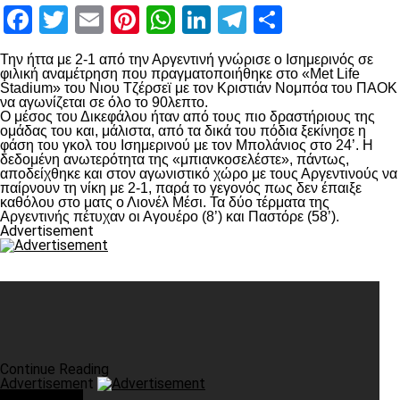
Facebook
Twitter
Email
Pinterest
WhatsApp
LinkedIn
Telegram
Μοιραστ
Την ήττα με 2-1 από την Αργεντινή γνώρισε ο Ισημερινός σε
φιλική αναμέτρηση που πραγματοποιήθηκε στο «Met Life
Stadium» του Νιου Τζέρσεϊ με τον Κριστιάν Νομπόα του ΠΑΟΚ
να αγωνίζεται σε όλο το 90λεπτο.
Ο μέσος του Δικεφάλου ήταν από τους πιο δραστήριους της
ομάδας του και, μάλιστα, από τα δικά του πόδια ξεκίνησε η
φάση του γκολ του Ισημερινού με τον Μπολάνιος στο 24’. Η
δεδομένη ανωτερότητα της «μπιανκοσελέστε», πάντως,
αποδείχθηκε και στον αγωνιστικό χώρο με τους Αργεντινούς να
παίρνουν τη νίκη με 2-1, παρά το γεγονός πως δεν έπαιξε
καθόλου στο ματς ο Λιονέλ Μέσι. Τα δύο τέρματα της
Αργεντινής πέτυχαν οι Αγουέρο (8’) και Παστόρε (58’).
Advertisement
Continue Reading
Advertisement
You may like