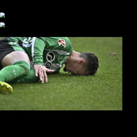
αυτάρκη ΑΣ, την καλύτερη λύση για την Τούμπα»
Συγκλονισμένος και ο Αντρέ με την απώλεια του Ζότα
Αναμένοντας την ανακοίνωση από τον Θανάση Κατσαρή
ΠΑΟΚ και τηλεοπτικά: αποκλειστικά απόφαση Σαββίδη
Αντίπαλοι
Νέα προβλήματα στην Μπέτις πριν την Τούμπα
Επίσημο «stop» στους φίλους του ΠΑΟΚ στο Αγρίνιο
Η Λιόν «σφυροκόπησε» τη Μονακό και πλησιάζει στο