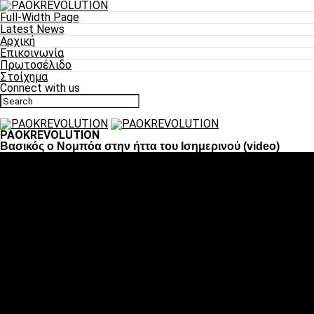
Full-Width Page
Latest News
Αρχική
Επικοινωνία
Πρωτοσέλιδο
Στοίχημα
Connect with us
PAOKREVOLUTION
Βασικός ο Νομπόα στην ήττα του Ισημερινού (video)
Ποδόσφαιρο
«Πλέον έχουμε αλλάξει σαν ομάδα, παίξαμε σαν ένα»
«Το πιο σημαντικό είναι η αυτοπεποίθηση των
ποδοσφαιριστών»
«Πάμε να διεκδικήσουμε την οκτάδα»
«Είναι απόλαυση να παίζεις για τον κόσμο του ΠΑΟΚ»
«Θα τα δώσουμε όλα κόντρα στη Λιόν για την οκτάδα»
Μπάσκετ