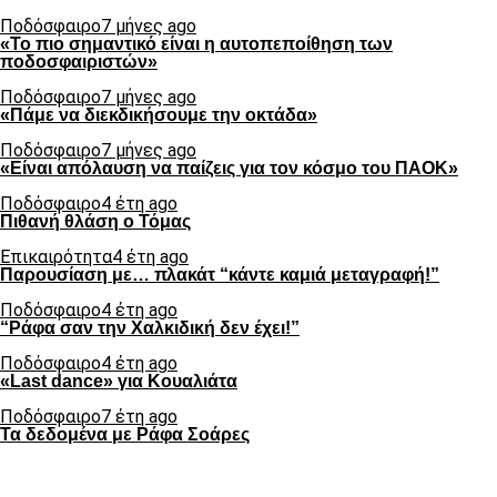
Ποδόσφαιρο
7 μήνες ago
«Το πιο σημαντικό είναι η αυτοπεποίθηση των
ποδοσφαιριστών»
Ποδόσφαιρο
7 μήνες ago
«Πάμε να διεκδικήσουμε την οκτάδα»
Ποδόσφαιρο
7 μήνες ago
«Είναι απόλαυση να παίζεις για τον κόσμο του ΠΑΟΚ»
Ποδόσφαιρο
4 έτη ago
Πιθανή θλάση ο Τόμας
Επικαιρότητα
4 έτη ago
Παρουσίαση με… πλακάτ “κάντε καμιά μεταγραφή!”
Ποδόσφαιρο
4 έτη ago
“Ράφα σαν την Χαλκιδική δεν έχει!”
Ποδόσφαιρο
4 έτη ago
«Last dance» για Κουαλιάτα
Ποδόσφαιρο
7 έτη ago
Τα δεδομένα με Ράφα Σοάρες