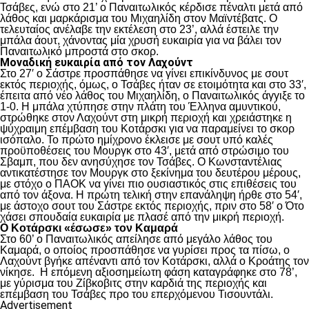
Τσάβες, ενώ στο 21’ ο Παναιτωλικός κέρδισε πέναλτι μετά από
λάθος και μαρκάρισμα του Μιχαηλίδη στον Μαϊντέβατς. Ο
τελευταίος ανέλαβε την εκτέλεση στο 23’, αλλά έστειλε την
μπάλα άουτ, χάνοντας μία χρυσή ευκαιρία για να βάλει τον
Παναιτωλικό μπροστά στο σκορ.
Μοναδική ευκαιρία από τον Λαχούντ
Στο 27′ ο Σάστρε προσπάθησε να γίνει επικίνδυνος με σουτ
εκτός περιοχής, όμως, ο Τσάβες ήταν σε ετοιμότητα και στο 33′,
έπειτα από νέο λάθος του Μιχαηλίδη, ο Παναιτωλικός άγγιξε το
1-0. Η μπάλα χτύπησε στην πλάτη του Έλληνα αμυντικού,
στρώθηκε στον Λαχούντ στη μικρή περιοχή και χρειάστηκε η
ψύχραιμη επέμβαση του Κοτάρσκι για να παραμείνει το σκορ
ισόπαλο. Το πρώτο ημίχρονο έκλεισε με σουτ υπό καλές
προϋποθέσεις του Μουργκ στο 43′, μετά από στρώσιμο του
Σβαμπ, που δεν ανησύχησε τον Τσάβες. Ο Κωνσταντέλιας
αντικατέστησε τον Μουργκ στο ξεκίνημα του δευτέρου μέρους,
με στόχο ο ΠΑΟΚ να γίνει πιο ουσιαστικός στις επιθέσεις του
από τον άξονα. Η πρώτη τελική στην επανάληψη ήρθε στο 54′,
με άστοχο σουτ του Σάστρε εκτός περιοχής, πριν στο 58′ ο Ότο
χάσει σπουδαία ευκαιρία με πλασέ από την μικρή περιοχή.
Ο Κοτάρσκι «έσωσε» τον Καμαρά
Στο 60’ ο Παναιτωλικός απείλησε από μεγάλο λάθος του
Καμαρά, ο οποίος προσπάθησε να γυρίσει προς τα πίσω, ο
Λαχούντ βγήκε απέναντι από τον Κοτάρσκι, αλλά ο Κροάτης τον
νίκησε. Η επόμενη αξιοσημείωτη φάση καταγράφηκε στο 78’,
με γύρισμα του Ζίβκοβιτς στην καρδιά της περιοχής και
επέμβαση του Τσάβες προ του επερχόμενου Τισουντάλι.
Advertisement