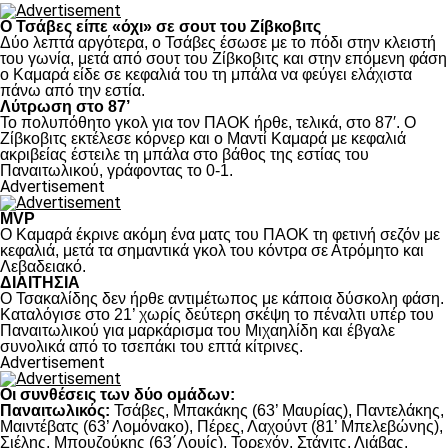
Ο Τσάβες είπε «όχι» σε σουτ του Ζίβκοβιτς
Δύο λεπτά αργότερα, ο Τσάβες έσωσε με το πόδι στην κλειστή
του γωνία, μετά από σουτ του Ζίβκοβιτς και στην επόμενη φάση
ο Καμαρά είδε σε κεφαλιά του τη μπάλα να φεύγει ελάχιστα
πάνω από την εστία.
Λύτρωση στο 87’
Το πολυπόθητο γκολ για τον ΠΑΟΚ ήρθε, τελικά, στο 87′. Ο
Ζίβκοβιτς εκτέλεσε κόρνερ και ο Μαντί Καμαρά με κεφαλιά
ακριβείας έστειλε τη μπάλα στο βάθος της εστίας του
Παναιτωλικού, γράφοντας το 0-1.
Advertisement
MVP
Ο Καμαρά έκρινε ακόμη ένα ματς του ΠΑΟΚ τη φετινή σεζόν με
κεφαλιά, μετά τα σημαντικά γκολ του κόντρα σε Ατρόμητο και
Λεβαδειακό.
ΔΙΑΙΤΗΣΙΑ
Ο Τσακαλίδης δεν ήρθε αντιμέτωπος με κάποια δύσκολη φάση.
Καταλόγισε στο 21’ χωρίς δεύτερη σκέψη το πέναλτι υπέρ του
Παναιτωλικού για μαρκάρισμα του Μιχαηλίδη και έβγαλε
συνολικά από το τσεπάκι του επτά κίτρινες.
Advertisement
Οι συνθέσεις των δύο ομάδων:
Παναιτωλικός:
Τσάβες, Μπακάκης (63’ Μαυρίας), Παντελάκης,
Μαιντέβατς (63’ Λομόνακο), Πέρες, Λαχούντ (81’ Μπελεβώνης),
Σιέλης, Μπουζούκης (63΄Λουίς), Τορεχόν, Στάγιτς, Λιάβας.