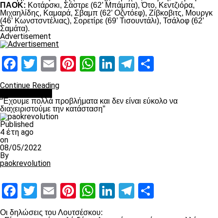
ΠΑΟΚ:
Κοτάρσκι, Σάστρε (62’ Μπάμπα), Ότο, Κεντζιόρα,
Μιχαηλίδης, Καμαρά, Σβαμπ (62’ Οζντόεφ), Ζίβκοβιτς, Μουργκ
(46’ Κωνστσντέλιας), Σορετίρε (69’ Τισουντάλι), Τσάλοφ (62’
Σαμάτα).
Advertisement
Facebook
Twitter
Email
Pinterest
WhatsApp
LinkedIn
Telegram
Μοιραστ
Continue Reading
πρωτοσέλιδο
“Έχουμε πολλά προβλήματα και δεν είναι εύκολο να
διαχειριστούμε την κατάσταση”
Published
4 έτη ago
on
08/05/2022
By
paokrevolution
Facebook
Twitter
Email
Pinterest
WhatsApp
LinkedIn
Telegram
Μοιραστ
Οι δηλώσεις του Λουτσέσκου: