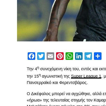
Facebook
Twitter
Email
Pinterest
WhatsAp
Linked
Tel
Μ
η
Την 4
συνεχόμενη νίκη του, εντός και εκ
η
την 15
αγωνιστική της
Super League 1
, 
Πανσερραϊκό και Φερεντσβάρος.
Ο Δικέφαλος μπορεί να αγχώθηκε, αλλά επ
«ήρωα» της τελευταίας στιγμής τον Καμαρ