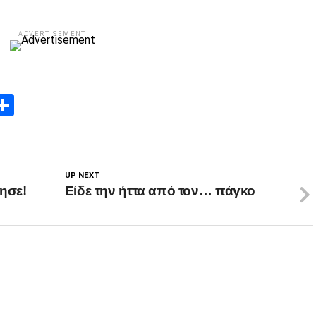
ADVERTISEMENT
App
edIn
elegram
Μοιραστείτε
UP NEXT
ησε!
Είδε την ήττα από τον… πάγκο