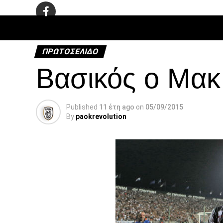
ΠΟΔΌΣΦΑ
ΠΡΩΤΟΣΈΛΙΔΟ
Βασικός ο Μακ
Published
11 έτη ago
on
05/09/2015
By
paokrevolution