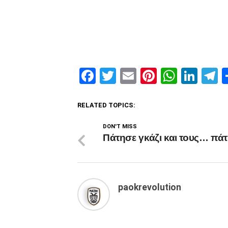
Facebook
Twitter
Email
Pinterest
Whats
Link
T
RELATED TOPICS:
DON'T MISS
Πάτησε γκάζι και τους… πάτ
paokrevolution