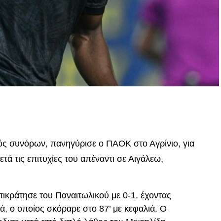
p
In
egram
οιραστείτε
τός συνόρων, πανηγύρισε ο ΠΑΟΚ στο Αγρίνιο, για
μετά τις επιτυχίες του απέναντι σε Αιγάλεω,
ικράτησε του Παναιτωλικού με 0-1, έχοντας
ά, ο οποίος σκόραρε στο 87’ με κεφαλιά. Ο