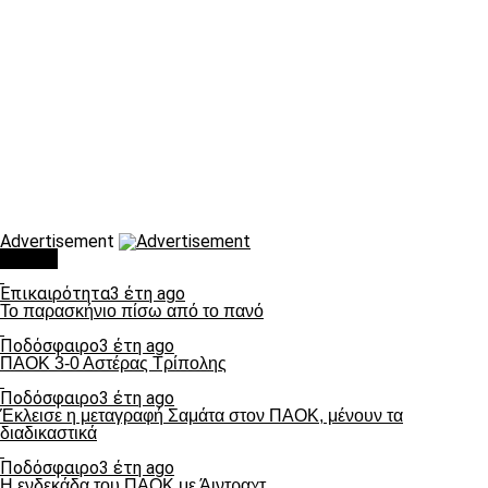
Advertisement
Τάσεις
Επικαιρότητα
3 έτη ago
Το παρασκήνιο πίσω από το πανό
Ποδόσφαιρο
3 έτη ago
ΠΑΟΚ 3-0 Αστέρας Τρίπολης
Ποδόσφαιρο
3 έτη ago
Έκλεισε η μεταγραφή Σαμάτα στον ΠΑΟΚ, μένουν τα
διαδικαστικά
Ποδόσφαιρο
3 έτη ago
Η ενδεκάδα του ΠΑΟΚ με Άιντραχτ