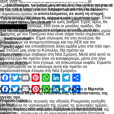
ίδιοι, γιατί πρέπει πρώτα εμείς μέσα στο γήπεδο να
Αποθήκευσε το όνομά μου, email, και τον ιστότοπο μου σε
«μεγαλώσουμε», να μάθουμε από αυτά τα παιχνίδια, γιατί αυτά
αυτόν τον πλοηγό για την επόμενη φορά που θα σχολιάσω.
τα παιχνίδια, είναι τελείως διαφορετικά από όλα τα άλλα».
Για τη σημασία του αποτελέσματος σε αυτή τη στιγμή:
«Όταν χάνεις ένα ντέρμπι, σίγουρα υπάρχει στεναχώρια. Είναι
This site uses Akismet to reduce spam.
Learn how your
κάτι παραπάνω, δεν είναι απλά τρεις βαθμοί. Εμείς όμως θα
comment data is processed.
πρέπει να συνεχίσουμε, έτσι είναι οι μεγάλες ομάδες. Θα
Επικαιρότητα
πρέπει να καταφέρουμε στο επόμενο παιχνίδι, αυτό της
Στο νοσοκομείο ο Μιρτσέα Λουτσέσκου, επιδεινώθηκε η υγεία
Τετάρτης με τον Πανιώνιο που είναι πάρα πολύ σημαντικό, να
του
σηκώσουμε κεφάλι. Είμαι σίγουρος ότι στη συνέχεια, θα
μπορέσουμε να αντιμετωπίσουμε και την ΑΕΚ και τον
Published
Παναθηναϊκό και οποιαδήποτε άλλη ομάδα μπει στα πλέι οφ».
7 μήνες ago
«Ο στόχος μας είναι το Κύπελλο. Θα πρέπει να
on
παρουσιαστούμε σοβαροί στη Νέα Σμύρνη. Μετά από αυτό το
23/01/2026
αποτέλεσμα θα πρέπει όλοι να καταφέρουμε, μέσα στο λίγο
By
χρονικό διάστημα που έχουμε, να σηκώσουμε κεφάλι. Είμαστε
paokrevolution
υποχρεωμένοι να το κάνουμε αυτό και πρέπει να
παρουσιαστούμε έτοιμοι στη Νέα Σμύρνη».
Advertisement
Facebook
Twitter
Email
Pinterest
WhatsApp
LinkedIn
Telegram
Μοιραστ
Facebook
Twitter
Email
Pinterest
WhatsApp
LinkedIn
Telegram
Μοιραστ
Εσπευσμένα στο νοσοκομείο μεταφέρθηκε ο Μιρτσέα
Λουτσέσκου λόγω της επιδείνωσης της κατάστασης της
υγείας του.
Related Topics:
Ο ομοσπονδιακός τεχνικός της εθνικής Ρουμανίας εισήχθη
Up Next
εσπευσμένα σε νοσοκομείο της χώρας τις τελευταίες ημέρες,
Μαρκόπουλος: «Να μην τους δώσουμε τη δυνατότητα να
καθώς παρουσίασε σοβαρή επιβάρυνση στην κατάσταση της
τρέξουν»
υγείας του, σύμφωνα με τη ρουμανική εφημερίδα ProSport.