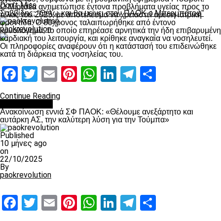
Don't Miss
Ο Μιρτσέα αντιμετώπισε έντονα προβλήματα υγείας προς το
Σαββίδης: “Θέλω και θα μείνει στον ΠΑΟΚ ο Μπερμπάτοφ”
τέλος του 2025, με αποτέλεσμα να χρειαστεί άμεση ιατρική
φροντίδα. Ο 80χρονος ταλαιπωρήθηκε από έντονο
paokrevolution
κρυολόγημα, το οποίο επηρέασε αρνητικά την ήδη επιβαρυμένη
καρδιακή του λειτουργία, και κρίθηκε αναγκαία να νοσηλευτεί.
Οι πληροφορίες αναφέρουν ότι η κατάστασή του επιδεινώθηκε
κατά τη διάρκεια της νοσηλείας του.
Facebook
Twitter
Email
Pinterest
WhatsApp
LinkedIn
Telegram
Μοιραστ
Continue Reading
Επικαιρότητα
Ανακοίνωση εννιά ΣΦ ΠΑΟΚ: «Θέλουμε ανεξάρτητο και
αυτάρκη ΑΣ, την καλύτερη λύση για την Τούμπα»
Published
10 μήνες ago
on
22/10/2025
By
paokrevolution
Facebook
Twitter
Email
Pinterest
WhatsApp
LinkedIn
Telegram
Μοιραστ