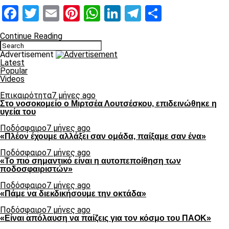
Facebook
Twitter
Email
Pinterest
WhatsApp
LinkedIn
Telegram
Μοιραστ
Continue Reading
Advertisement
Latest
Popular
Videos
Επικαιρότητα
7 μήνες ago
Στο νοσοκομείο ο Μιρτσέα Λουτσέσκου, επιδεινώθηκε η
υγεία του
Ποδόσφαιρο
7 μήνες ago
«Πλέον έχουμε αλλάξει σαν ομάδα, παίξαμε σαν ένα»
Ποδόσφαιρο
7 μήνες ago
«Το πιο σημαντικό είναι η αυτοπεποίθηση των
ποδοσφαιριστών»
Ποδόσφαιρο
7 μήνες ago
«Πάμε να διεκδικήσουμε την οκτάδα»
Ποδόσφαιρο
7 μήνες ago
«Είναι απόλαυση να παίζεις για τον κόσμο του ΠΑΟΚ»