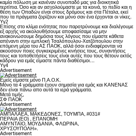
καμία πόλωση με κανέναν συνοπαδό μας για διοικητικά
τερτίπια. Όσο και αν ασχολούμαστε με τα κοινά, το πεδίο και η
θέση των Οπαδών είναι στους δρόμους και στα Πέταλα, εκεί
που τα πράγματα ζορίζουν και μόνο σαν ένα έρχονται οι νίκες.
Υγ2
Επίσης στο κλίμα ενότητας που παροτρύνουμε και διαλέγουμε
εξ αρχής να ακολουθήσουμε αποφασίσαμε να μην
ανακοινώσουμε δημόσια τους λόγους που είμαστε κάθετα
απέναντι στην εμπλοκή Τσαλόπουλου-Χατζόπουλου στην
επόμενη μέρα του ΑΣ ΠΑΟΚ, αλλά όσοι ενδιαφέρονται να
ακούσουν ποιες συγκεκριμένες κινήσεις τους, συναντήσεις
τους και τοποθετήσεις τους είναι αυτές που τους θέτουν εκτός
κάδρου για εμάς είμαστε πάντα διαθέσιμοι…
Υγ4
Advertisement
Εμείς είμαστε μόνο Π.Α.Ο.Κ.
Μόνο τα 4 γράμματα έχουν σημασία για εμάς και ΚΑΝΕΝΑΣ
δεν είναι πάνω απο αυτά τα ιερά γράμματα.
Μετά τιμής,
ΣΦ ΠΑΟΚ
Advertisement
ΑΜΠΑΛΑΕΑ, ΜΑΚΕΔΟΝΕΣ, ΤΟΥΜΠΑ, #031#
ΠΕΡΑΙΑ (ΕΟ) , ΕΠΑΝΟΜΗ
ΑΜΥΝΤΑΙΟ, ΜΟΥΔΑΝΙΑ, ΦΛΩΡΙΝΑ,
ΧΡΥΣΟΥΠΟΛΗ».
Advertisement