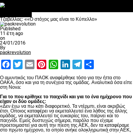
Στο OPEN τα προκριματικά, στη NOVA τα του πρωταθλήματος
Σαν σήμερα: Οταν “έφυγε” ο Λόραντ
Επικαιρότητα
Τζαβέλλας: ««Ο στόχος μας είναι το Κύπελλο»
Published
11 έτη ago
on
24/01/2016
By
paokrevolution
Facebook
Twitter
Email
Pinterest
WhatsApp
LinkedIn
Telegram
Μοιραστ
Ο αμυντικός του ΠΑΟΚ αναφέρθηκε τόσο για την ήττα στο
ΟΑΚΑ, όσο και για τη συνέχεια της ομάδας. Αναλυτικά όσα είπε
στη Nova:
Για το που κρίθηκε το παιχνίδι και για το ένα ημίχρονο που
είχαν οι δύο ομάδες:
«Δεν έχω να πω κάτι διαφορετικό. Τα ντέρμπι, είναι ακριβώς
έτσι. Οποιος καταφέρει να εκμεταλλευτεί ένα λάθος της άλλης
ομάδας, να εκμεταλλευτεί τις ευκαιρίες του, παίρνει και το
παιχνίδι. Εμείς δυστυχώς σήμερα, παρόλο που είχαμε
προετοιμαστεί για αυτή την πίεση της ΑΕΚ, δεν τα καταφέραμε
στο πρώτο ημίχρονο, το οποίο ανήκε ολοκληρωτικά στην ΑΕΚ,