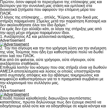
Πρώτον, όσον αφορά το περιεχόμενο της επίσκεψης μας και
δεύτερον για την συνολική μας στάση και εμπλοκή στα
διοικητικά ζητήματα που αφορούν την επόμενη μέρα του
ΠΑΟΚ.
Ο λόγος της επίσκεψης… απλός, “Κύριοι, με την δικιά μας
στήριξη παραμείνατε 15μελες μετά την παραίτηση Κατσαρή και
δεν ακολουθήσατε όλοι τον ίδιο δρόμο.”
Για εμάς δεν έχει αλλάξει κάτι, οι λόγοι της στήριξης μας από
την αρχή μέχρι σήμερα παραμένουν ίδιοι.
1. Ανεξάρτητος ΑΣ και μελλοντικά αυτάρκης,
Advertisement
2. Την πιο σίγουρη και την πιο γρήγορη λύση για την ανέγερση
της νέας Τούμπας που ήδη έχει καθυστερήσει πολύ να δωθεί
στον λαό του ΠΑΟΚ.
Και από ότι φαίνεται, ούτε γρήγοροι, ούτε σίγουροι, ούτε
ανεξάρτητοι σταθήκατε.
Επιθυμία λοιπόν του κόσμου που σας στήριξε είναι να δωθούν
ΑΜΕΣΑ αποτελέσματα και λύσεις οι οποίες υποστηρίζονται
από συμπαγής απόψεις και όχι αβάσιμες τεκμηριώσεις και
κομφούζιο καθυστερήσεων για το τι πραγματικά συμβαίνει με
την κληρονομιά του συλλόγου μας.
Υγ1
Advertisement
Επειδή πολλοί καλοθελητές διαιωνίζουν ανυπόστατες
καταστάσεις, πρώτοι δηλώνουμε πως δεν έχουμε σκοπό να
οδηγήσουμε αλλά ούτε και να οδηγηθούμε σε καμία κόντρα και