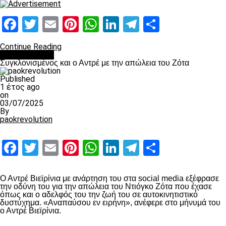
Facebook
Twitter
Email
Pinterest
WhatsApp
LinkedIn
Telegram
Μοιραστ
Continue Reading
Επικαιρότητα
Συγκλονισμένος και ο Αντρέ με την απώλεια του Ζότα
Published
1 έτος ago
on
03/07/2025
By
paokrevolution
Facebook
Twitter
Email
Pinterest
WhatsApp
LinkedIn
Telegram
Μοιραστ
Ο Αντρέ Βιεϊρίνια με ανάρτηση του στα social media εξέφρασε
την οδύνη του για την απώλεια του Ντιόγκο Ζότα που έχασε
όπως και ο αδελφός του την ζωή του σε αυτοκινητιστικό
δυστύχημα. «Αναπαύσου εν ειρήνη», ανέφερε στο μήνυμά του
ο Αντρέ Βιεϊρίνια.