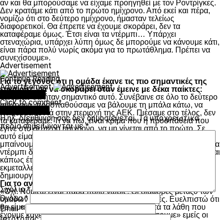
αν και θα μπορούσαμε να είχαμε προηγηθεί με τον Ροντρίγκες.
Δεν κρατάμε κάτι από το πρώτο ημίχρονο. Από εκεί και πέρα,
νομίζω ότι στο δεύτερο ημίχρονο, ήμασταν τελείως
διαφορετικοί. Θα έπρεπε να έχουμε σκοράρει, δεν τα
καταφέραμε όμως. Έτσι είναι τα ντέρμπι… Υπάρχει
στεναχώρια, υπάρχει λύπη όμως δε μπορούμε να κάνουμε κάτι,
είναι πάρα πολύ νωρίς ακόμα για το πρωτάθλημα. Πρέπει να
συνεχίσουμε».
Advertisement
Continue Reading
Για το γεγονός ότι η ομάδα έκανε τις πιο σημαντικές της
Advertisement
ευκαιρίες για να σκοράρει όταν έμεινε με δέκα παίκτες:
You may like
«Νομίζω ότι ήταν σημαντικό αυτό. Συνέβαινε σε όλο το δεύτερο
Click to comment
ημίχρονο, προσπαθούσαμε να βάλουμε τη μπάλα κάτω, να
Leave a Reply
παίξουμε κοντά στην περιοχή της ΑΕΚ. Πιέσαμε στο τέλος, δεν
Η ηλ. διεύθυνση σας δεν δημοσιεύεται.
Τα υποχρεωτικά
τα καταφέραμε. Τι να πω, είναι κρίμα που η προσπάθεια που
πεδία σημειώνονται με
*
έγινε στο δεύτερο ημίχρονο, να μη γίνεται από το πρώτο. Σε
αυτό είμαστε υπεύθυνοι εμείς. Στα παιχνίδια πρέπει να
μπαίνουμε από την αρχή, όσο καλύτερα μπορούμε. Όταν σε ένα
ντέρμπι δεν πατάς καλά στα πόδια σου, τα ντέρμπι εξελίσσονται
κάπως έτσι. Η ΑΕΚ ήταν τυχερή, με το λάθος το δικό μας που
εκμεταλλεύτηκε. Εμείς δεν ήμασταν στις ευκαιρίες που
δημιουργήσαμε κι έτσι, ήρθε αυτό το αποτέλεσμα».
Για το αν το παιχνίδι αυτό ήταν μια πρόβα για τα πλέι οφ:
Σχόλιο
*
«Όχι. Νομίζω είναι πάρα πολύ νωρίς. Οι διαφορές μεταξύ των
Όνομα
*
ομάδων στα πλέι οφ, θα είναι πάρα πολύ μικρές. Ευελπιστώ ότι
θα είμαστε καλύτεροι, ότι θα βελτιώσουμε αυτά τα λάθη που
Email
*
έχουμε κάνει και πάνω από όλα, θα «μεγαλώσουμε» εμείς οι
Ιστότοπος