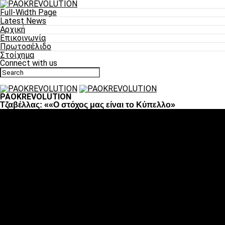
Full-Width Page
Latest News
Αρχική
Επικοινωνία
Πρωτοσέλιδο
Στοίχημα
Connect with us
PAOKREVOLUTION
Τζαβέλλας: ««Ο στόχος μας είναι το Κύπελλο»
Ποδόσφαιρο
«Πλέον έχουμε αλλάξει σαν ομάδα, παίξαμε σαν ένα»
«Το πιο σημαντικό είναι η αυτοπεποίθηση των
ποδοσφαιριστών»
«Πάμε να διεκδικήσουμε την οκτάδα»
«Είναι απόλαυση να παίζεις για τον κόσμο του ΠΑΟΚ»
«Θα τα δώσουμε όλα κόντρα στη Λιόν για την οκτάδα»
Μπάσκετ