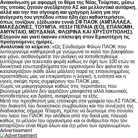
Ανακοίνωση με αφορμή το θέμα της Νέας Τούμπας, μέσω
της οποίας ζητούν ανεξάρτητο ΑΣ και μελλοντικά αυτάρκη,
αλλά και την πιο σίγουρη και γρήγορη λύση για την
ανέγερση του γηπέδου «που ήδη έχει καθυστερήσει»,
όπως τονίζουν, εξέδωσαν εννιά ΣΦ ΠΑΟΚ (ΑΜΠΑΛΑΕΑ,
ΜΑΚΕΔΟΝΕΣ, ΤΟΥΜΠΑ, #031# ΠΕΡΑΙΑ (ΕΟ), ΕΠΑΝΟΜΗ,
ΑΜΥΝΤΑΙΟ, ΜΟΥΔΑΝΙΑ, ΦΛΩΡΙΝΑ ΚΑΙ ΧΡΥΣΟΥΠΟΛΗΣ).
Εξηγούν και γιατί έκαναν επίσκεψη στον Ερασιτέχνη τις
προηγούμενες ημέρες.
Αναλυτικά το κείμενο:
«Ως Σύνδεσμοι Φίλων ΠΑΟΚ που
λειτουργούμε καθημερινά με γνώμωνα το καλό του Δικεφάλου
και μόνο, αισθανόμαστε την ανάγκη να τοποθετηθούμε
(ελπίζουμε για τελευταία φορά) καθώς εν όψη των 100 ετών τα
διοικητικά εσωπροβλήματα του οργανισμού δεν φαίνεται να
καταλαγιάζουν (κάθε άλλο μάλλον) παρά τις επανειλημμένες
προσπάθειες μας να επικρατήσει η λογική, η ενότητα και η
υγιείς σκέψη προς συμφέρουν του ΠΑΟΚ μας.
Χωρίς να μακρηγορούμε καθώς στις περιστάσεις που
βιώνουμε μάλλον δεν αρμόζουν μανιφέστα αλλά λακωνικές
τοποθετήσεις και δράση, αναφέρουμε τα εξής.
Μετά την προχθεσινή μας επίσκεψη στα γραφεία του ΑΣ ΠΑΟΚ,
την διακοπή του διοικητικού συμβουλίου και την συνέχιση της
διαδικασίας σήμερα Τέταρτη, πρέπει να δώσουμε στο σύνολο
του λαού του ΠΑΟΚ την αλήθεια από την δικιά μας πλευρά
καθώς το μέλλον του οργανισμού και οι άνθρωποι που τον
απαρτίζουν είναι θέμα όλων και όχι μόνο των οργανωμένων.
Advertisement