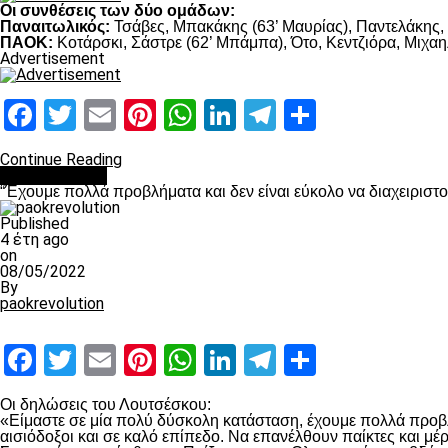
Οι συνθέσεις των δύο ομάδων:
Παναιτωλικός:
Τσάβες, Μπακάκης (63’ Μαυρίας), Παντελάκης, Μ
ΠΑΟΚ:
Κοτάρσκι, Σάστρε (62’ Μπάμπα), Ότο, Κεντζιόρα, Μιχαηλ
Advertisement
Facebook
Twitter
Email
Pinterest
WhatsApp
LinkedIn
Telegram
Μοιραστ
Continue Reading
πρωτοσέλιδο
“Έχουμε πολλά προβλήματα και δεν είναι εύκολο να διαχειριστ
Published
4 έτη ago
on
08/05/2022
By
paokrevolution
Facebook
Twitter
Email
Pinterest
WhatsApp
LinkedIn
Telegram
Μοιραστ
Οι δηλώσεις του Λουτσέσκου:
«Είμαστε σε μία πολύ δύσκολη κατάσταση, έχουμε πολλά προβλή
αισιόδοξοι και σε καλό επίπεδο. Να επανέλθουν παίκτες και μ