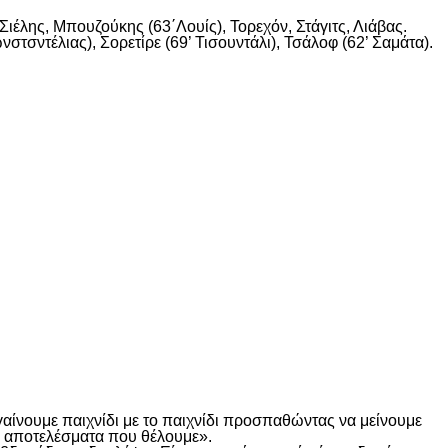
ιέλης, Μπουζούκης (63΄Λουίς), Τορεχόν, Στάγιτς, Λιάβας.
στσντέλιας), Σορετίρε (69’ Τισουντάλι), Τσάλοφ (62’ Σαμάτα).
γαίνουμε παιχνίδι με το παιχνίδι προσπαθώντας να μείνουμε
τα αποτελέσματα που θέλουμε».