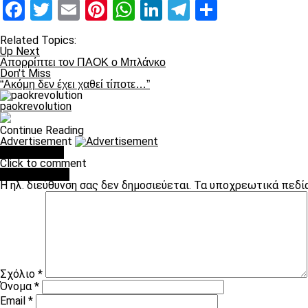
Facebook
Twitter
Email
Pinterest
WhatsApp
LinkedIn
Telegram
Μοιραστ
Related Topics:
Up Next
Απορρίπτει τον ΠΑΟΚ ο Μπλάνκο
Don't Miss
“Ακόμη δεν έχει χαθεί τίποτε…”
paokrevolution
Continue Reading
Advertisement
You may like
Click to comment
Leave a Reply
Η ηλ. διεύθυνση σας δεν δημοσιεύεται.
Τα υποχρεωτικά πεδί
Σχόλιο
*
Όνομα
*
Email
*