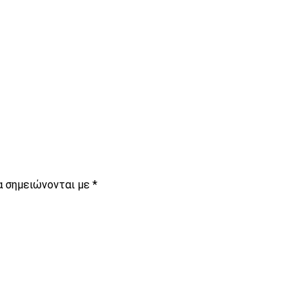
είτε
α σημειώνονται με
*