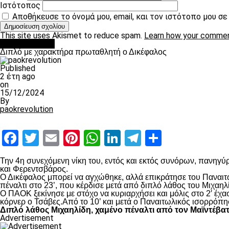
Ιστότοπος
Αποθήκευσε το όνομά μου, email, και τον ιστότοπο μου σ
This site uses Akismet to reduce spam.
Learn how your commen
πρωτοσέλιδο
Διπλό με χαρακτήρα πρωταθλητή ο Δικέφαλος
Published
2 έτη ago
on
15/12/2024
By
paokrevolution
Facebook
Twitter
Email
Pinterest
WhatsApp
LinkedIn
Telegram
Μοιραστ
Την 4
η
συνεχόμενη νίκη του, εντός και εκτός συνόρων, πανηγύρ
και Φερεντσβάρος.
Ο Δικέφαλος μπορεί να αγχώθηκε, αλλά επικράτησε του Παναιτω
πέναλτι στο 23’, που κέρδισε μετά από διπλό λάθος του Μιχαηλ
Ο ΠΑΟΚ ξεκίνησε με στόχο να κυριαρχήσει και μόλις στο 2′ έχ
κόρνερ ο Τσάβες.Από το 10’ και μετά ο Παναιτωλικός ισορρόπη
Διπλό λάθος Μιχαηλίδη, χαμένο πέναλτι από τον Μαϊντέβα
Advertisement