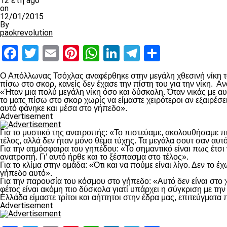
12 έτη ago
on
12/01/2015
By
paokrevolution
Facebook
Twitter
Email
Pinterest
WhatsApp
LinkedIn
Telegram
Μοιραστ
O Απόλλωνας Τσόχλας αναφέρθηκε στην μεγάλη χθεσινή νίκη του
πίσω στο σκορ, κανείς δεν έχασε την πίστη του για την νίκη. Αν
«Ήταν μια πολύ μεγάλη νίκη όσο και δύσκολη. Όταν νικάς με αυτ
το ματς πίσω στο σκορ χωρίς να είμαστε χειρότεροι αν εξαιρέσ
αυτό φάνηκε και μέσα στο γήπεδο».
Advertisement
Για το μυστικό της ανατροπής: «Το πιστεύαμε, ακολουθήσαμε πισ
τέλος, αλλά δεν ήταν μόνο θέμα τύχης. Τα μεγάλα σουτ σαν αυτό
Για την ατμόσφαιρα του γηπέδου: «Το σημαντικό είναι πως έτσι
ανατροπή. Γι’ αυτό ήρθε και το ξέσπασμα στο τέλος».
Για το κλίμα στην ομάδα: «Ότι και να πούμε είναι λίγο. Δεν το 
γήπεδο αυτό».
Για την παρουσία του κόσμου στο γήπεδο: «Αυτό δεν είναι στο χ
φέτος είναι ακόμη πιο δύσκολα γιατί υπάρχει η σύγκριση με τ
Ελλάδα είμαστε τρίτοι και αήττητοι στην έδρα μας, επιτεύγματα
Advertisement