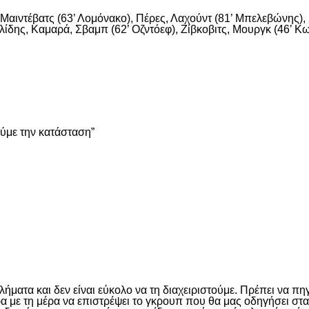
αιντέβατς (63’ Λομόνακο), Πέρες, Λαχούντ (81’ Μπελεβώνης), Σ
ίδης, Καμαρά, Σβαμπ (62’ Οζντόεφ), Ζίβκοβιτς, Μουργκ (46’ Κων
είτε
ούμε την κατάσταση”
είτε
ματα και δεν είναι εύκολο να τη διαχειριστούμε. Πρέπει να πη
έρα με τη μέρα να επιστρέψει το γκρουπ που θα μας οδηγήσει σ