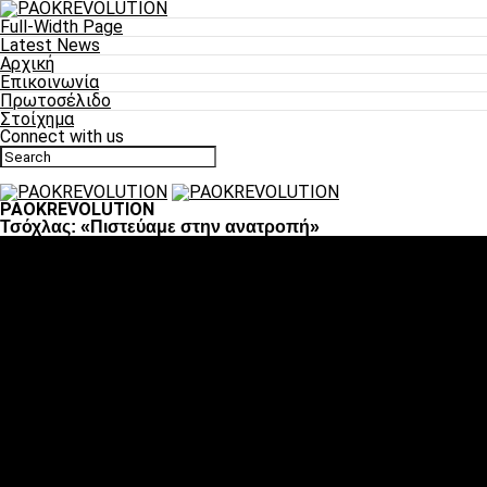
Full-Width Page
Latest News
Αρχική
Επικοινωνία
Πρωτοσέλιδο
Στοίχημα
Connect with us
PAOKREVOLUTION
Τσόχλας: «Πιστεύαμε στην ανατροπή»
Ποδόσφαιρο
«Πλέον έχουμε αλλάξει σαν ομάδα, παίξαμε σαν ένα»
«Το πιο σημαντικό είναι η αυτοπεποίθηση των ποδοσφαιριστώ
«Πάμε να διεκδικήσουμε την οκτάδα»
«Είναι απόλαυση να παίζεις για τον κόσμο του ΠΑΟΚ»
«Θα τα δώσουμε όλα κόντρα στη Λιόν για την οκτάδα»
Μπάσκετ
Αλλαγή ώρας με Σπόρτινγκ και Μπιλμπάο