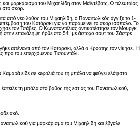
 και μαρκάρισμα του Μιχαηλίδη στον Μαϊντέβατς. Ο τελευταίος
ά στο σκορ.
ιτα από νέο λάθος του Μιχαηλίδη, ο Παναιτωλικός άγγιξε το 1-
επέμβαση του Κοτάρσκι για να παραμείνει το σκορ ισόπαλο. Το
χησε τον Τσάβες. Ο Κωνσταντέλιας αντικατέστησε τον Μουργκ
κή στην επανάληψη ήρθε στο 54′, με άστοχο σουτ του Σάστρε
ήκε απέναντι από τον Κοτάρσκι, αλλά ο Κροάτης τον νίκησε. Η
ες προ του επερχόμενου Τισουντάλι.
 Καμαρά είδε σε κεφαλιά του τη μπάλα να φεύγει ελάχιστα
 έστειλε τη μπάλα στο βάθος της εστίας του Παναιτωλικού,
βαδειακό.
αναιτωλικού για μαρκάρισμα του Μιχαηλίδη και έβγαλε