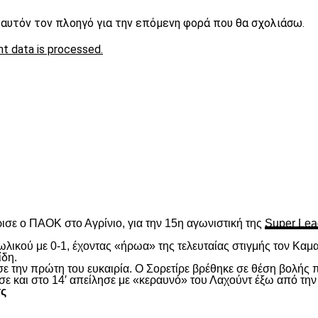
ε αυτόν τον πλοηγό για την επόμενη φορά που θα σχολιάσω.
t data is processed.
είτε
ισε ο ΠΑΟΚ στο Αγρίνιο, για την 15
η
αγωνιστική της
Super Lea
λικού με 0-1, έχοντας «ήρωα» της τελευταίας στιγμής τον Καμα
ίδη.
ασε την πρώτη του ευκαιρία. Ο Σορετίρε βρέθηκε σε θέση βολής
σε και στο 14′ απείλησε με «κεραυνό» του Λαχούντ έξω από την
τς