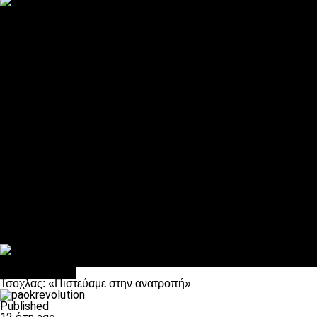
ΠΑΟΚ και τηλεοπτικά: αποκλειστικά απόφαση Σαββίδη
Αντίπαλοι
Νέα προβλήματα στην Μπέτις πριν την Τούμπα
Επίσημο «stop» στους φίλους του ΠΑΟΚ στο Αγρίνιο
Η Λιόν «σφυροκόπησε» τη Μονακό και πλησιάζει στο Champio
ΠΑΟΚ: Τι έκαναν οι αντίπαλοί του στο Europa League
Η Ριέκα διέκοψε την εγγραφή μελών ενόψει… ΠΑΟΚ
Διάφορα
Πέθανε ο μπαμπάς του Γιαννάκη, Λουκάς Μήλιος
ΣΦ ΠΑΟΚ Θύρα 4: Ανακοίνωσε οδική εκδρομή για τον αγώνα με
Κανείς δεν ξέχασε τα έξι αετόπουλα
Στο OPEN τα προκριματικά, στη NOVA τα του πρωταθλήματος
Σαν σήμερα: Οταν “έφυγε” ο Λόραντ
πρωτοσέλιδο
Τσόχλας: «Πιστεύαμε στην ανατροπή»
Published