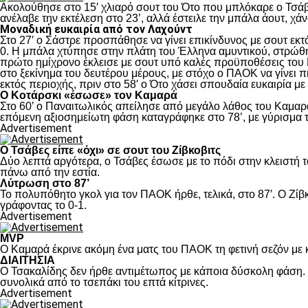
Ακολούθησε στο 15′ χλιαρό σουτ του Ότο που μπλόκαρε ο Τσάβε
ανέλαβε την εκτέλεση στο 23’, αλλά έστειλε την μπάλα άουτ, χά
Μοναδική ευκαιρία από τον Λαχούντ
Στο 27′ ο Σάστρε προσπάθησε να γίνει επικίνδυνος με σουτ εκτό
0. Η μπάλα χτύπησε στην πλάτη του Έλληνα αμυντικού, στρώθηκ
πρώτο ημίχρονο έκλεισε με σουτ υπό καλές προϋποθέσεις του 
στο ξεκίνημα του δευτέρου μέρους, με στόχο ο ΠΑΟΚ να γίνει π
εκτός περιοχής, πριν στο 58′ ο Ότο χάσει σπουδαία ευκαιρία μ
Ο Κοτάρσκι «έσωσε» τον Καμαρά
Στο 60’ ο Παναιτωλικός απείλησε από μεγάλο λάθος του Καμαρά
επόμενη αξιοσημείωτη φάση καταγράφηκε στο 78’, με γύρισμα τ
Advertisement
Ο Τσάβες είπε «όχι» σε σουτ του Ζίβκοβιτς
Δύο λεπτά αργότερα, ο Τσάβες έσωσε με το πόδι στην κλειστή τ
πάνω από την εστία.
Λύτρωση στο 87’
Το πολυπόθητο γκολ για τον ΠΑΟΚ ήρθε, τελικά, στο 87′. Ο Ζίβκ
γράφοντας το 0-1.
Advertisement
MVP
Ο Καμαρά έκρινε ακόμη ένα ματς του ΠΑΟΚ τη φετινή σεζόν με κ
ΔΙΑΙΤΗΣΙΑ
Ο Τσακαλίδης δεν ήρθε αντιμέτωπος με κάποια δύσκολη φάση. Κ
συνολικά από το τσεπάκι του επτά κίτρινες.
Advertisement