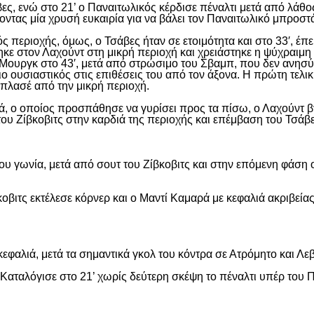
ς, ενώ στο 21’ ο Παναιτωλικός κέρδισε πέναλτι μετά από λάθος
νοντας μία χρυσή ευκαιρία για να βάλει τον Παναιτωλικό μπροστ
ς περιοχής, όμως, ο Τσάβες ήταν σε ετοιμότητα και στο 33′, έπε
ε στον Λαχούντ στη μικρή περιοχή και χρειάστηκε η ψύχραιμη 
Μουργκ στο 43′, μετά από στρώσιμο του Σβαμπ, που δεν ανησύ
ιο ουσιαστικός στις επιθέσεις του από τον άξονα. Η πρώτη τελι
ε πλασέ από την μικρή περιοχή.
, ο οποίος προσπάθησε να γυρίσει προς τα πίσω, ο Λαχούντ βγ
ου Ζίβκοβιτς στην καρδιά της περιοχής και επέμβαση του Τσάβ
ου γωνία, μετά από σουτ του Ζίβκοβιτς και στην επόμενη φάση ο
οβιτς εκτέλεσε κόρνερ και ο Μαντί Καμαρά με κεφαλιά ακριβείας
εφαλιά, μετά τα σημαντικά γκολ του κόντρα σε Ατρόμητο και Λε
αταλόγισε στο 21’ χωρίς δεύτερη σκέψη το πέναλτι υπέρ του Π