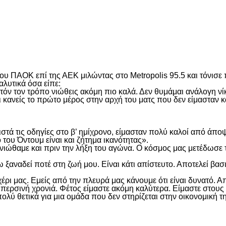
είτε
 ΠΑΟΚ επί της ΑΕΚ μιλώντας στο Metropolis 95.5 και τόνισε π
αλυτικά όσα είπε:
όν τον τρόπο νιώθεις ακόμη πιο καλά. Δεν θυμάμαι ανάλογη νίκη
ει κανείς το πρώτο μέρος στην αρχή του ματς που δεν είμασταν 
τά τις οδηγίες στο β’ ημίχρονο, είμασταν πολύ καλοί από άποψη 
 του Όντουμ είναι και ζήτημα ικανότητας».
 νιώθαμε και πριν την λήξη του αγώνα. Ο κόσμος μας μετέδωσε τ
έχω ξαναδεί ποτέ στη ζωή μου. Είναι κάτι απίστευτο. Αποτελεί β
έρι μας. Εμείς από την πλευρά μας κάνουμε ότι είναι δυνατό. Α
ην περσινή χρονιά. Φέτος είμαστε ακόμη καλύτερα. Είμαστε στ
 πολύ θετικά για μια ομάδα που δεν στηρίζεται στην οικονομική 