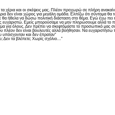
τα χέρια και οι σκέψεις μας. Πλέον προχωρώ σε πλήρη ανακαίν
ια δεν είναι χώρος για μεγάλη ομάδα. Ελπίζω ότι σύντομα θα τα
Δε θα ήθελα να δώσω πολιτική διάσταση στο θέμα. Εγώ έχω πει ή
εμάς ευχαριστώ. Εμείς μπορούσαμε να μην πληρώσουμε αλλά τ
μα για όλους. Δεν πρέπει να σκεφτόμαστε το προσωπικό μας σ
 πλέον δεν είναι βουλευτές αλλά βοήθησαν. Να ευχαριστήσω τ
ου υπόσχονταν και δεν έπραταν”
ω; Δεν τα βλέπετε; Χωρίς σχόλιο…”
είτε