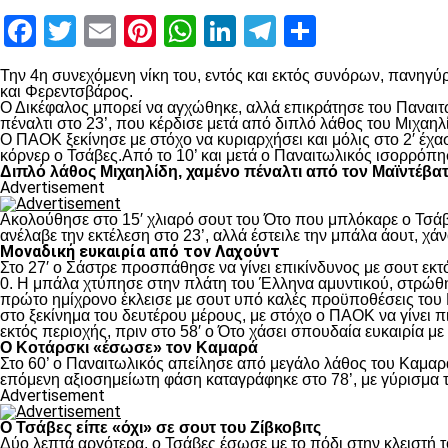
Facebook
Twitter
Email
Pinterest
WhatsApp
LinkedIn
Telegram
Μοιραστ
Την 4
η
συνεχόμενη νίκη του, εντός και εκτός συνόρων, πανηγύρ
και Φερεντσβάρος.
Ο Δικέφαλος μπορεί να αγχώθηκε, αλλά επικράτησε του Παναιτω
πέναλτι στο 23’, που κέρδισε μετά από διπλό λάθος του Μιχαηλ
Ο ΠΑΟΚ ξεκίνησε με στόχο να κυριαρχήσει και μόλις στο 2′ έχ
κόρνερ ο Τσάβες.Από το 10’ και μετά ο Παναιτωλικός ισορρόπη
Διπλό λάθος Μιχαηλίδη, χαμένο πέναλτι από τον Μαϊντέβα
Advertisement
Ακολούθησε στο 15′ χλιαρό σουτ του Ότο που μπλόκαρε ο Τσάβε
ανέλαβε την εκτέλεση στο 23’, αλλά έστειλε την μπάλα άουτ, χά
Μοναδική ευκαιρία από τον Λαχούντ
Στο 27′ ο Σάστρε προσπάθησε να γίνει επικίνδυνος με σουτ εκτό
0. Η μπάλα χτύπησε στην πλάτη του Έλληνα αμυντικού, στρώθηκ
πρώτο ημίχρονο έκλεισε με σουτ υπό καλές προϋποθέσεις του 
στο ξεκίνημα του δευτέρου μέρους, με στόχο ο ΠΑΟΚ να γίνει π
εκτός περιοχής, πριν στο 58′ ο Ότο χάσει σπουδαία ευκαιρία μ
Ο Κοτάρσκι «έσωσε» τον Καμαρά
Στο 60’ ο Παναιτωλικός απείλησε από μεγάλο λάθος του Καμαρά
επόμενη αξιοσημείωτη φάση καταγράφηκε στο 78’, με γύρισμα τ
Advertisement
Ο Τσάβες είπε «όχι» σε σουτ του Ζίβκοβιτς
Δύο λεπτά αργότερα, ο Τσάβες έσωσε με το πόδι στην κλειστή τ