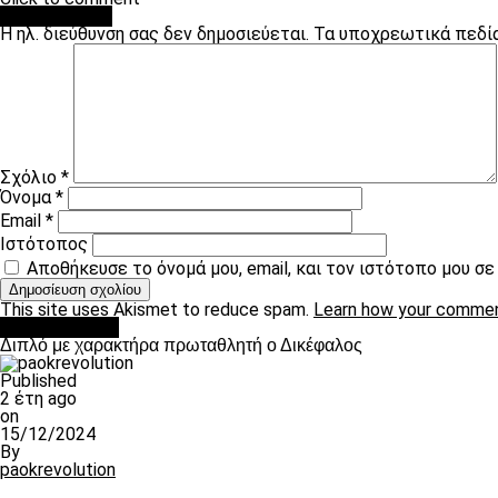
Leave a Reply
Η ηλ. διεύθυνση σας δεν δημοσιεύεται.
Τα υποχρεωτικά πεδί
Σχόλιο
*
Όνομα
*
Email
*
Ιστότοπος
Αποθήκευσε το όνομά μου, email, και τον ιστότοπο μου σ
This site uses Akismet to reduce spam.
Learn how your commen
πρωτοσέλιδο
Διπλό με χαρακτήρα πρωταθλητή ο Δικέφαλος
Published
2 έτη ago
on
15/12/2024
By
paokrevolution