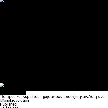
ΠΑΟΚ και τηλεοπτικά: αποκλειστικά απόφαση Σαββίδη
Αντίπαλοι
Νέα προβλήματα στην Μπέτις πριν την Τούμπα
Επίσημο «stop» στους φίλους του ΠΑΟΚ στο Αγρίνιο
Η Λιόν «σφυροκόπησε» τη Μονακό και πλησιάζει στο Champio
ΠΑΟΚ: Τι έκαναν οι αντίπαλοί του στο Europa League
Η Ριέκα διέκοψε την εγγραφή μελών ενόψει… ΠΑΟΚ
Διάφορα
Πέθανε ο μπαμπάς του Γιαννάκη, Λουκάς Μήλιος
ΣΦ ΠΑΟΚ Θύρα 4: Ανακοίνωσε οδική εκδρομή για τον αγώνα με
Κανείς δεν ξέχασε τα έξι αετόπουλα
Στο OPEN τα προκριματικά, στη NOVA τα του πρωταθλήματος
Σαν σήμερα: Οταν “έφυγε” ο Λόραντ
πρωτοσέλιδο
“Τσίπρας και Καμμένος τήρησαν όσα υποσχέθηκαν. Αυτή είναι
Published