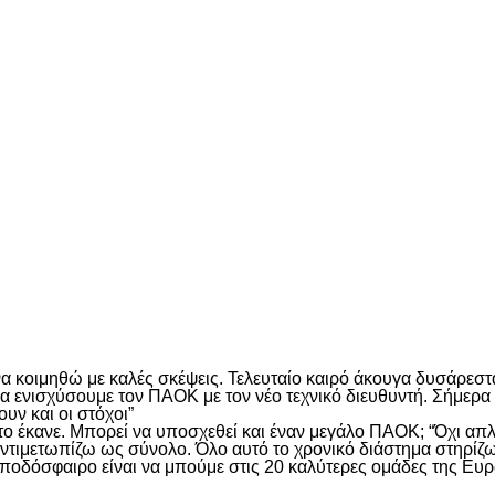
να κοιμηθώ με καλές σκέψεις. Τελευταίο καιρό άκουγα δυσάρεσ
α ενισχύσουμε τον ΠΑΟΚ με τον νέο τεχνικό διευθυντή. Σήμερα 
υν και οι στόχοι”
ι το έκανε. Μπορεί να υποσχεθεί και έναν μεγάλο ΠΑΟΚ; “Όχι α
αντιμετωπίζω ως σύνολο. Όλο αυτό το χρονικό διάστημα στηρί
 ποδόσφαιρο είναι να μπούμε στις 20 καλύτερες ομάδες της Ευ