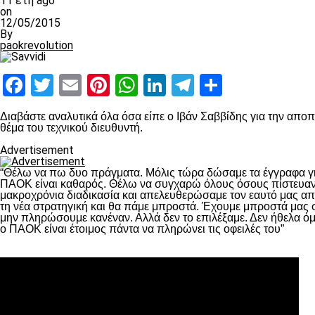
11 έτη ago
on
12/05/2015
By
paokrevolution
Facebook
Twitter
Email
Pinterest
WhatsApp
LinkedIn
Telegram
Μοιραστ
Διαβάστε αναλυτικά όλα όσα είπε ο Ιβάν Σαββίδης για την αποπ
θέμα του τεχνικού διευθυντή.
Advertisement
“Θέλω να πω δυο πράγματα. Μόλις τώρα δώσαμε τα έγγραφα γ
ΠΑΟΚ είναι καθαρός. Θέλω να συγχαρώ όλους όσους πίστευαν α
μακροχρόνια διαδικασία και απελευθερώσαμε τον εαυτό μας α
τη νέα στρατηγική και θα πάμε μπροστά. Έχουμε μπροστά μας σ
μην πληρώσουμε κανέναν. Αλλά δεν το επιλέξαμε. Δεν ήθελα όμ
ο ΠΑΟΚ είναι έτοιμος πάντα να πληρώνει τις οφειλές του”