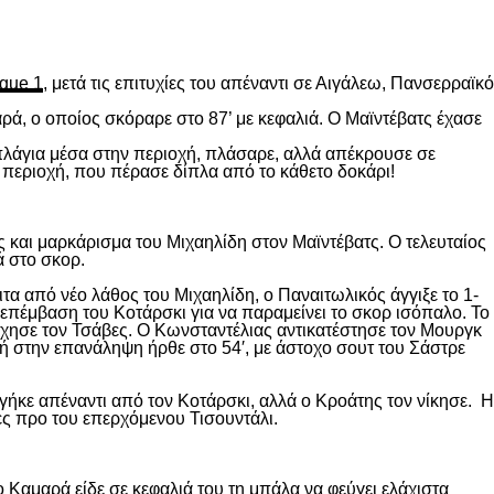
gue 1
, μετά τις επιτυχίες του απέναντι σε Αιγάλεω, Πανσερραϊκό
ρά, ο οποίος σκόραρε στο 87’ με κεφαλιά. Ο Μαϊντέβατς έχασε
 πλάγια μέσα στην περιοχή, πλάσαρε, αλλά απέκρουσε σε
 περιοχή, που πέρασε δίπλα από το κάθετο δοκάρι!
 και μαρκάρισμα του Μιχαηλίδη στον Μαϊντέβατς. Ο τελευταίος
ά στο σκορ.
ιτα από νέο λάθος του Μιχαηλίδη, ο Παναιτωλικός άγγιξε το 1-
επέμβαση του Κοτάρσκι για να παραμείνει το σκορ ισόπαλο. Το
χησε τον Τσάβες. Ο Κωνσταντέλιας αντικατέστησε τον Μουργκ
κή στην επανάληψη ήρθε στο 54′, με άστοχο σουτ του Σάστρε
ήκε απέναντι από τον Κοτάρσκι, αλλά ο Κροάτης τον νίκησε. Η
ες προ του επερχόμενου Τισουντάλι.
 Καμαρά είδε σε κεφαλιά του τη μπάλα να φεύγει ελάχιστα