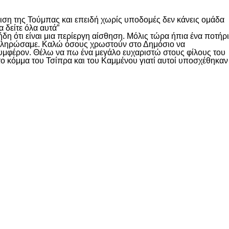
ιση της Τούμπας και επειδή χωρίς υποδομές δεν κάνεις ομάδα
 δείτε όλα αυτά”
δη ότι είναι μια περίεργη αίσθηση. Μόλις τώρα ήπια ένα ποτήρι
ο πληρώσαμε. Καλώ όσους χρωστούν στο Δημόσιο να
υμφέρον. Θέλω να πω ένα μεγάλο ευχαριστώ στους φίλους του
ο κόμμα του Τσίπρα και του Καμμένου γιατί αυτοί υποσχέθηκαν