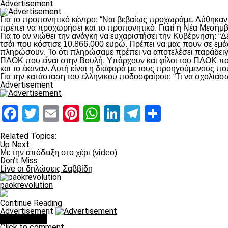
Advertisement
Για το προπονητικό κέντρο: “Ναι βεβαίως προχωράμε. Λύθηκαν 
πρέπει να προχωρήσει και το προπονητικό. Γιατί η Νέα Μεσήμβρ
Για το αν νιώθει την ανάγκη να ευχαριστήσει την Κυβέρνηση: “
τσάι που κόστισε 10.866.000 ευρώ. Πρέπει να μας πουν σε 
πληρώσουν. Το ότι πληρώσαμε πρέπει να αποτελέσει παράδειγ
ΠΑΟΚ που είναι στην Βουλή. Υπάρχουν και φίλοι του ΠΑΟΚ που
και το έκαναν. Αυτή είναι η διαφορά με τους προηγούμενους π
Για την κατάσταση του ελληνικού ποδοσφαίρου: “Τι να σχολιάσ
Advertisement
Facebook
Twitter
Email
Pinterest
WhatsApp
LinkedIn
Telegram
Μοιραστ
Related Topics:
Up Next
Με την απόδειξη στο χέρι (video)
Don't Miss
Live οι δηλώσεις Σαββίδη
paokrevolution
Continue Reading
Advertisement
You may like
Click to comment