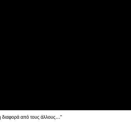
ns League
 τη Λιλ
 η διαφορά από τους άλλους…”