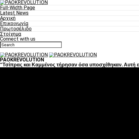
Full-Width Page
Latest News
Αρχική
Επικοινωνία
Πρωτοσέλιδο
Στοίχημα
Connect with us
PAOKREVOLUTION
“Τσίπρας και Καμμένος τήρησαν όσα υποσχέθηκαν. Αυτή ε
Ποδόσφαιρο
«Πλέον έχουμε αλλάξει σαν ομάδα, παίξαμε σαν ένα»
«Το πιο σημαντικό είναι η αυτοπεποίθηση των ποδοσφαιριστώ
«Πάμε να διεκδικήσουμε την οκτάδα»
«Είναι απόλαυση να παίζεις για τον κόσμο του ΠΑΟΚ»
«Θα τα δώσουμε όλα κόντρα στη Λιόν για την οκτάδα»
Μπάσκετ
Αλλαγή ώρας με Σπόρτινγκ και Μπιλμπάο