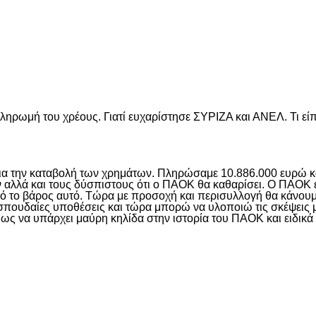
είτε
ληρωμή του χρέους. Γιατί ευχαρίστησε ΣΥΡΙΖΑ και ΑΝΕΛ. Τι είπ
ια την καταβολή των χρημάτων. Πληρώσαμε 10.886.000 ευρώ κ
λλά και τους δύσπιστους ότι ο ΠΑΟΚ θα καθαρίσει. Ο ΠΑΟΚ εί
πό το βάρος αυτό. Τώρα με προσοχή και περισυλλογή θα κάνο
πουδαίες υποθέσεις και τώρα μπορώ να υλοποιώ τις σκέψεις μα
ως να υπάρχει μαύρη κηλίδα στην ιστορία του ΠΑΟΚ και ειδικά 