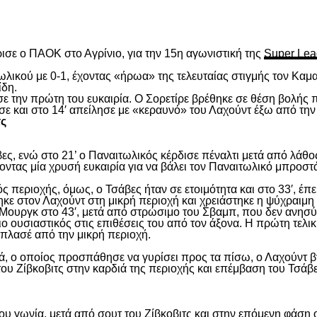
είτε
ισε ο ΠΑΟΚ στο Αγρίνιο, για την 15
η
αγωνιστική της
Super Lea
λικού με 0-1, έχοντας «ήρωα» της τελευταίας στιγμής τον Καμα
ίδη.
ασε την πρώτη του ευκαιρία. Ο Σορετίρε βρέθηκε σε θέση βολής
σε και στο 14′ απείλησε με «κεραυνό» του Λαχούντ έξω από την
τς
ς, ενώ στο 21’ ο Παναιτωλικός κέρδισε πέναλτι μετά από λάθος
νοντας μία χρυσή ευκαιρία για να βάλει τον Παναιτωλικό μπροστ
ς περιοχής, όμως, ο Τσάβες ήταν σε ετοιμότητα και στο 33′, έπε
ε στον Λαχούντ στη μικρή περιοχή και χρειάστηκε η ψύχραιμη 
Μουργκ στο 43′, μετά από στρώσιμο του Σβαμπ, που δεν ανησύ
ιο ουσιαστικός στις επιθέσεις του από τον άξονα. Η πρώτη τελι
ε πλασέ από την μικρή περιοχή.
, ο οποίος προσπάθησε να γυρίσει προς τα πίσω, ο Λαχούντ βγ
ου Ζίβκοβιτς στην καρδιά της περιοχής και επέμβαση του Τσάβ
ου γωνία, μετά από σουτ του Ζίβκοβιτς και στην επόμενη φάση ο