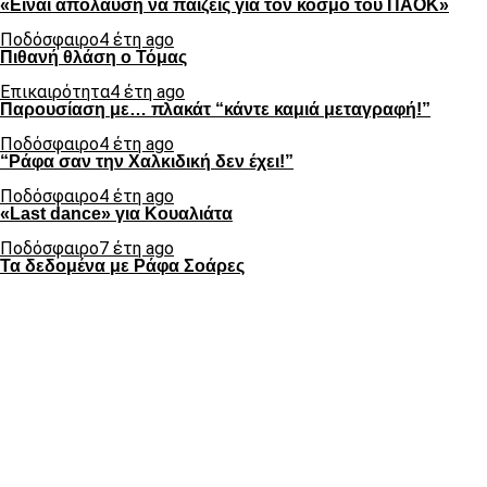
«Είναι απόλαυση να παίζεις για τον κόσμο του ΠΑΟΚ»
Ποδόσφαιρο
4 έτη ago
Πιθανή θλάση ο Τόμας
Επικαιρότητα
4 έτη ago
Παρουσίαση με… πλακάτ “κάντε καμιά μεταγραφή!”
Ποδόσφαιρο
4 έτη ago
“Ράφα σαν την Χαλκιδική δεν έχει!”
Ποδόσφαιρο
4 έτη ago
«Last dance» για Κουαλιάτα
Ποδόσφαιρο
7 έτη ago
Τα δεδομένα με Ράφα Σοάρες