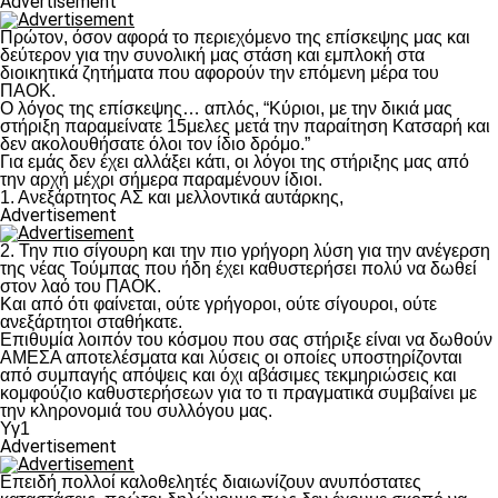
Advertisement
Πρώτον, όσον αφορά το περιεχόμενο της επίσκεψης μας και
δεύτερον για την συνολική μας στάση και εμπλοκή στα
διοικητικά ζητήματα που αφορούν την επόμενη μέρα του
ΠΑΟΚ.
Ο λόγος της επίσκεψης… απλός, “Κύριοι, με την δικιά μας
στήριξη παραμείνατε 15μελες μετά την παραίτηση Κατσαρή και
δεν ακολουθήσατε όλοι τον ίδιο δρόμο.”
Για εμάς δεν έχει αλλάξει κάτι, οι λόγοι της στήριξης μας από
την αρχή μέχρι σήμερα παραμένουν ίδιοι.
1. Ανεξάρτητος ΑΣ και μελλοντικά αυτάρκης,
Advertisement
2. Την πιο σίγουρη και την πιο γρήγορη λύση για την ανέγερση
της νέας Τούμπας που ήδη έχει καθυστερήσει πολύ να δωθεί
στον λαό του ΠΑΟΚ.
Και από ότι φαίνεται, ούτε γρήγοροι, ούτε σίγουροι, ούτε
ανεξάρτητοι σταθήκατε.
Επιθυμία λοιπόν του κόσμου που σας στήριξε είναι να δωθούν
ΑΜΕΣΑ αποτελέσματα και λύσεις οι οποίες υποστηρίζονται
από συμπαγής απόψεις και όχι αβάσιμες τεκμηριώσεις και
κομφούζιο καθυστερήσεων για το τι πραγματικά συμβαίνει με
την κληρονομιά του συλλόγου μας.
Υγ1
Advertisement
Επειδή πολλοί καλοθελητές διαιωνίζουν ανυπόστατες