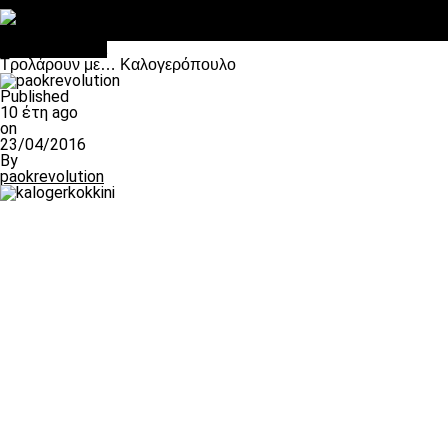
Στο OPEN τα προκριματικά, στη NOVA τα του πρωταθλήματος
Σαν σήμερα: Οταν “έφυγε” ο Λόραντ
Επικαιρότητα
Τρολάρουν με… Καλογερόπουλο
Published
10 έτη ago
on
23/04/2016
By
paokrevolution