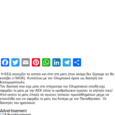
Facebook
Twitter
Email
Pinterest
WhatsApp
LinkedIn
Telegram
Μοιραστ
Η ΚΕΔ συνεχίζει τα αστεία και έτσι στο ματς (που ακόμη δεν ξέρουμε αν θα
κατέβει ο ΠΑΟΚ) Κυπέλλου με τον Ολυμπιακό όρισε ως διαιτητή τον
Καλογερόπουλο.
Τον διαιτητή που είχε μπει στο στόχαστρο του Ολυμπιακού επειδή είχε
σφυρίξει το ματς με την ΑΕΚ όπου οι ερυθρόλευκοι έχασαν το αήττητο τους!
Από εκείνο το ματς έπαιζε σε αγώνες τοπικών πρωταθλημάτων μέχρι να
επανέλθει και να σφυρίξει το ματς του Αστέρα με τον Παναθηναϊκό. Οι
διαιτητές του ημιτελικού:
Advertisement