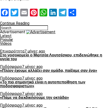
Facebook
Twitter
Email
Pinterest
WhatsApp
LinkedIn
Telegram
Μοιραστ
Continue Reading
Advertisement
Latest
Popular
Videos
Επικαιρότητα
7 μήνες ago
Στο νοσοκομείο ο Μιρτσέα Λουτσέσκου, επιδεινώθηκε η
υγεία του
Ποδόσφαιρο
7 μήνες ago
«Πλέον έχουμε αλλάξει σαν ομάδα, παίξαμε σαν ένα»
Ποδόσφαιρο
7 μήνες ago
«Το πιο σημαντικό είναι η αυτοπεποίθηση των
ποδοσφαιριστών»
Ποδόσφαιρο
7 μήνες ago
«Πάμε να διεκδικήσουμε την οκτάδα»
Ποδόσφαιρο
7 μήνες ago