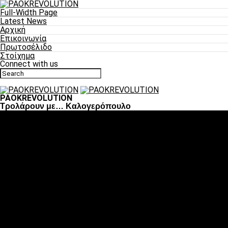
Full-Width Page
Latest News
Αρχική
Επικοινωνία
Πρωτοσέλιδο
Στοίχημα
Connect with us
PAOKREVOLUTION
Τρολάρουν με… Καλογερόπουλο
Ποδόσφαιρο
«Πλέον έχουμε αλλάξει σαν ομάδα, παίξαμε σαν ένα»
«Το πιο σημαντικό είναι η αυτοπεποίθηση των
ποδοσφαιριστών»
«Πάμε να διεκδικήσουμε την οκτάδα»
«Είναι απόλαυση να παίζεις για τον κόσμο του ΠΑΟΚ»
«Θα τα δώσουμε όλα κόντρα στη Λιόν για την οκτάδα»
Μπάσκετ