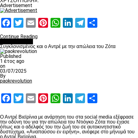
ΧΡΥΣΟΥΠΟΛΗ».
Advertisement
Facebook
Twitter
Email
Pinterest
WhatsApp
LinkedIn
Telegram
Μοιραστ
Continue Reading
Επικαιρότητα
Συγκλονισμένος και ο Αντρέ με την απώλεια του Ζότα
Published
1 έτος ago
on
03/07/2025
By
paokrevolution
Facebook
Twitter
Email
Pinterest
WhatsApp
LinkedIn
Telegram
Μοιραστ
Ο Αντρέ Βιεϊρίνια με ανάρτηση του στα social media εξέφρασε
την οδύνη του για την απώλεια του Ντιόγκο Ζότα που έχασε
όπως και ο αδελφός του την ζωή του σε αυτοκινητιστικό
δυστύχημα. «Αναπαύσου εν ειρήνη», ανέφερε στο μήνυμά του
ο Αντρέ Βιεϊρίνια.