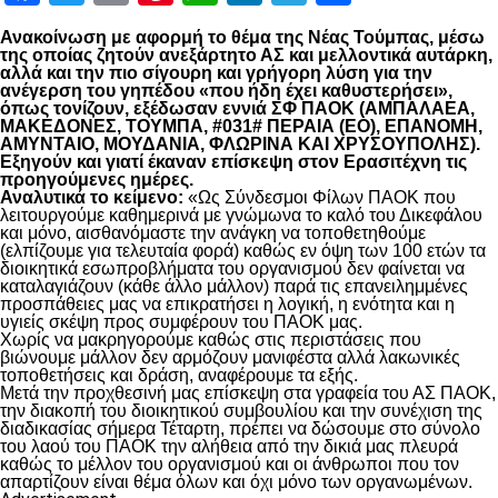
Ανακοίνωση με αφορμή το θέμα της Νέας Τούμπας, μέσω
της οποίας ζητούν ανεξάρτητο ΑΣ και μελλοντικά αυτάρκη,
αλλά και την πιο σίγουρη και γρήγορη λύση για την
ανέγερση του γηπέδου «που ήδη έχει καθυστερήσει»,
όπως τονίζουν, εξέδωσαν εννιά ΣΦ ΠΑΟΚ (ΑΜΠΑΛΑΕΑ,
ΜΑΚΕΔΟΝΕΣ, ΤΟΥΜΠΑ, #031# ΠΕΡΑΙΑ (ΕΟ), ΕΠΑΝΟΜΗ,
ΑΜΥΝΤΑΙΟ, ΜΟΥΔΑΝΙΑ, ΦΛΩΡΙΝΑ ΚΑΙ ΧΡΥΣΟΥΠΟΛΗΣ).
Εξηγούν και γιατί έκαναν επίσκεψη στον Ερασιτέχνη τις
προηγούμενες ημέρες.
Αναλυτικά το κείμενο:
«Ως Σύνδεσμοι Φίλων ΠΑΟΚ που
λειτουργούμε καθημερινά με γνώμωνα το καλό του Δικεφάλου
και μόνο, αισθανόμαστε την ανάγκη να τοποθετηθούμε
(ελπίζουμε για τελευταία φορά) καθώς εν όψη των 100 ετών τα
διοικητικά εσωπροβλήματα του οργανισμού δεν φαίνεται να
καταλαγιάζουν (κάθε άλλο μάλλον) παρά τις επανειλημμένες
προσπάθειες μας να επικρατήσει η λογική, η ενότητα και η
υγιείς σκέψη προς συμφέρουν του ΠΑΟΚ μας.
Χωρίς να μακρηγορούμε καθώς στις περιστάσεις που
βιώνουμε μάλλον δεν αρμόζουν μανιφέστα αλλά λακωνικές
τοποθετήσεις και δράση, αναφέρουμε τα εξής.
Μετά την προχθεσινή μας επίσκεψη στα γραφεία του ΑΣ ΠΑΟΚ,
την διακοπή του διοικητικού συμβουλίου και την συνέχιση της
διαδικασίας σήμερα Τέταρτη, πρέπει να δώσουμε στο σύνολο
του λαού του ΠΑΟΚ την αλήθεια από την δικιά μας πλευρά
καθώς το μέλλον του οργανισμού και οι άνθρωποι που τον
απαρτίζουν είναι θέμα όλων και όχι μόνο των οργανωμένων.