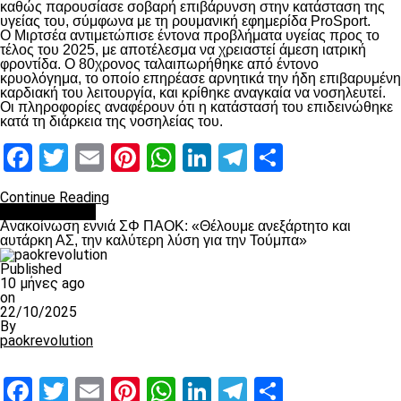
καθώς παρουσίασε σοβαρή επιβάρυνση στην κατάσταση της
υγείας του, σύμφωνα με τη ρουμανική εφημερίδα ProSport.
Ο Μιρτσέα αντιμετώπισε έντονα προβλήματα υγείας προς το
τέλος του 2025, με αποτέλεσμα να χρειαστεί άμεση ιατρική
φροντίδα. Ο 80χρονος ταλαιπωρήθηκε από έντονο
κρυολόγημα, το οποίο επηρέασε αρνητικά την ήδη επιβαρυμένη
καρδιακή του λειτουργία, και κρίθηκε αναγκαία να νοσηλευτεί.
Οι πληροφορίες αναφέρουν ότι η κατάστασή του επιδεινώθηκε
κατά τη διάρκεια της νοσηλείας του.
Facebook
Twitter
Email
Pinterest
WhatsApp
LinkedIn
Telegram
Μοιραστ
Continue Reading
Επικαιρότητα
Ανακοίνωση εννιά ΣΦ ΠΑΟΚ: «Θέλουμε ανεξάρτητο και
αυτάρκη ΑΣ, την καλύτερη λύση για την Τούμπα»
Published
10 μήνες ago
on
22/10/2025
By
paokrevolution
Facebook
Twitter
Email
Pinterest
WhatsApp
LinkedIn
Telegram
Μοιραστ