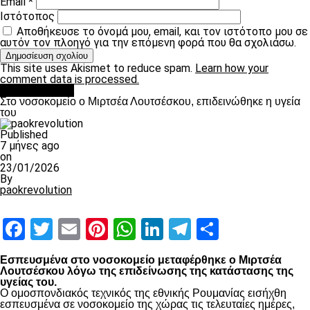
Email
*
Ιστότοπος
Αποθήκευσε το όνομά μου, email, και τον ιστότοπο μου σε
αυτόν τον πλοηγό για την επόμενη φορά που θα σχολιάσω.
This site uses Akismet to reduce spam.
Learn how your
comment data is processed.
Επικαιρότητα
Στο νοσοκομείο ο Μιρτσέα Λουτσέσκου, επιδεινώθηκε η υγεία
του
Published
7 μήνες ago
on
23/01/2026
By
paokrevolution
Facebook
Twitter
Email
Pinterest
WhatsApp
LinkedIn
Telegram
Μοιραστ
Εσπευσμένα στο νοσοκομείο μεταφέρθηκε ο Μιρτσέα
Λουτσέσκου λόγω της επιδείνωσης της κατάστασης της
υγείας του.
Ο ομοσπονδιακός τεχνικός της εθνικής Ρουμανίας εισήχθη
εσπευσμένα σε νοσοκομείο της χώρας τις τελευταίες ημέρες,