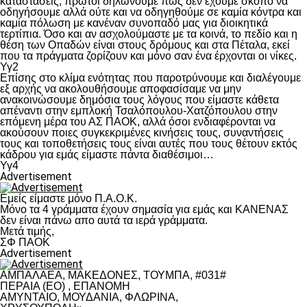
καταστάσεις, πρώτοι δηλώνουμε πως δεν έχουμε σκοπό να
οδηγήσουμε αλλά ούτε και να οδηγηθούμε σε καμία κόντρα και
καμία πόλωση με κανέναν συνοπαδό μας για διοικητικά
τερτίπια. Όσο και αν ασχολούμαστε με τα κοινά, το πεδίο και η
θέση των Οπαδών είναι στους δρόμους και στα Πέταλα, εκεί
που τα πράγματα ζορίζουν και μόνο σαν ένα έρχονται οι νίκες.
Υγ2
Επίσης στο κλίμα ενότητας που παροτρύνουμε και διαλέγουμε
εξ αρχής να ακολουθήσουμε αποφασίσαμε να μην
ανακοινώσουμε δημόσια τους λόγους που είμαστε κάθετα
απέναντι στην εμπλοκή Τσαλόπουλου-Χατζόπουλου στην
επόμενη μέρα του ΑΣ ΠΑΟΚ, αλλά όσοι ενδιαφέρονται να
ακούσουν ποιες συγκεκριμένες κινήσεις τους, συναντήσεις
τους και τοποθετήσεις τους είναι αυτές που τους θέτουν εκτός
κάδρου για εμάς είμαστε πάντα διαθέσιμοι…
Υγ4
Advertisement
Εμείς είμαστε μόνο Π.Α.Ο.Κ.
Μόνο τα 4 γράμματα έχουν σημασία για εμάς και ΚΑΝΕΝΑΣ
δεν είναι πάνω απο αυτά τα ιερά γράμματα.
Μετά τιμής,
ΣΦ ΠΑΟΚ
Advertisement
ΑΜΠΑΛΑΕΑ, ΜΑΚΕΔΟΝΕΣ, ΤΟΥΜΠΑ, #031#
ΠΕΡΑΙΑ (ΕΟ) , ΕΠΑΝΟΜΗ
ΑΜΥΝΤΑΙΟ, ΜΟΥΔΑΝΙΑ, ΦΛΩΡΙΝΑ,