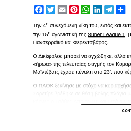
Facebook
Twitter
Email
Pinterest
WhatsAp
Linked
Tel
Μ
η
Την 4
συνεχόμενη νίκη του, εντός και εκ
η
την 15
αγωνιστική της
Super League 1
, 
Πανσερραϊκό και Φερεντσβάρος.
Ο Δικέφαλος μπορεί να αγχώθηκε, αλλά επ
«ήρωα» της τελευταίας στιγμής τον Καμαρ
Μαϊντέβατς έχασε πέναλτι στο 23’, που κέ
Ο ΠΑΟΚ ξεκίνησε με στόχο να κυριαρχήσει 
Σορετίρε βρέθηκε σε θέση βολής πλάγια 
κόρνερ ο Τσάβες.Από το 10’ και μετά ο Πα
«κεραυνό» του Λαχούντ έξω από την περι
CON
Διπλό λάθος Μιχαηλίδη, χαμένο πέναλτ