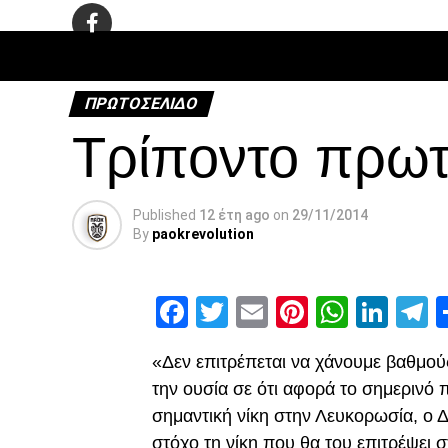
ΠΟΔΌΣΦΑ
ΠΡΩΤΟΣΈΛΙΔΟ
Τρίποντο πρωτ
Published
12 έτη ago
on
29/11/2014
By
paokrevolution
Facebook
Twitter
Email
Pinterest
Whats
Link
T
«Δεν επιτρέπεται να χάνουμε βαθμο
την ουσία σε ότι αφορά το σημερινό π
σημαντική νίκη στην Λευκορωσία, ο 
στόχο τη νίκη που θα του επιτρέψει 