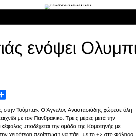
ΙΡΟ
ΜΠΆΣΚΕΤ
ΒΌΛΛΕΫ
ΕΠΙΚΑΙΡΌΤΗΤΑ
ΑΝΤΊΠΑΛΟΙ
ιάς ενόψει Ολυμπ
App
edIn
elegram
Μοιραστείτε
ύς στην Τούμπα». Ο Άγγελος Αναστασιάδης χώρεσε όλη
αιχνίδι με τον Πανθρακικό. Τρεις μέρες μετά την
Δικέφαλος υποδέχεται την ομάδα της Κομοτηνής με
στην χειρότερη περίπτωση να πάει με το +2 στο Φάληρο