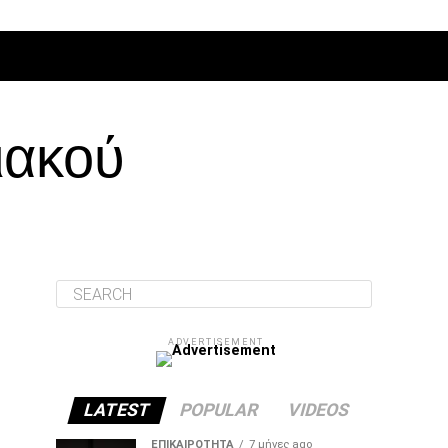
ΔΙΆΦΟΡΑ
ιακού
ADVERTISEMENT
LATEST
POPULAR
VIDEOS
ΕΠΙΚΑΙΡΌΤΗΤΑ
7 μήνες ago