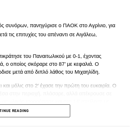
p
In
egram
οιραστείτε
τός συνόρων, πανηγύρισε ο ΠΑΟΚ στο Αγρίνιο, για
μετά τις επιτυχίες του απέναντι σε Αιγάλεω,
ικράτησε του Παναιτωλικού με 0-1, έχοντας
ά, ο οποίος σκόραρε στο 87’ με κεφαλιά. Ο
ρδισε μετά από διπλό λάθος του Μιχαηλίδη.
και μόλις στο 2′ έχασε την πρώτη του ευκαιρία. Ο
μέσα στην περιοχή, πλάσαρε, αλλά απέκρουσε σε
ναιτωλικός ισορρόπησε και στο 14′ απείλησε με
οχή, που πέρασε δίπλα από το κάθετο δοκάρι!
TINUE READING
ι από τον Μαϊντέβατς