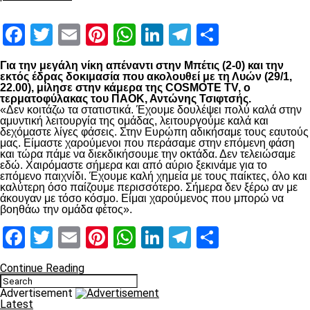
Facebook
Twitter
Email
Pinterest
WhatsApp
LinkedIn
Telegram
Μοιραστ
Για την μεγάλη νίκη απέναντι στην Μπέτις (2-0) και την
εκτός έδρας δοκιμασία που ακολουθεί με τη Λυών (29/1,
22.00), μίλησε στην κάμερα της COSMOTE TV, ο
τερματοφύλακας του ΠΑΟΚ, Αντώνης Τσιφτσής.
«Δεν κοιτάζω τα στατιστικά. Έχουμε δουλέψει πολύ καλά στην
αμυντική λειτουργία της ομάδας, λειτουργούμε καλά και
δεχόμαστε λίγες φάσεις. Στην Ευρώπη αδικήσαμε τους εαυτούς
μας. Είμαστε χαρούμενοι που περάσαμε στην επόμενη φάση
και τώρα πάμε να διεκδικήσουμε την οκτάδα. Δεν τελειώσαμε
εδώ. Χαιρόμαστε σήμερα και από αύριο ξεκινάμε για το
επόμενο παιχνίδι. Έχουμε καλή χημεία με τους παίκτες, όλο και
καλύτερη όσο παίζουμε περισσότερο. Σήμερα δεν ξέρω αν με
άκουγαν με τόσο κόσμο. Είμαι χαρούμενος που μπορώ να
βοηθάω την ομάδα φέτος».
Facebook
Twitter
Email
Pinterest
WhatsApp
LinkedIn
Telegram
Μοιραστ
Continue Reading
Advertisement
Latest