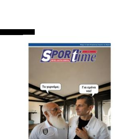
ΠΡΩΤΟΣΕΛΙΔΑ