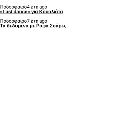
Ποδόσφαιρο
4 έτη ago
«Last dance» για Κουαλιάτα
Ποδόσφαιρο
7 έτη ago
Τα δεδομένα με Ράφα Σοάρες