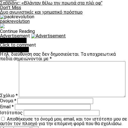
Σαββίδης: «Βλάνταν θέλω την πρωτιά στα πλέι οφ”
Don't Miss
Δυο αγωνιστικές και χρηματικό πρόστιμο
paokrevolution
Continue Reading
Advertisement
You may like
Click to comment
Leave a Reply
Η ηλ. διεύθυνση σας δεν δημοσιεύεται.
Τα υποχρεωτικά
πεδία σημειώνονται με
*
Σχόλιο
*
Όνομα
*
Email
*
Ιστότοπος
Αποθήκευσε το όνομά μου, email, και τον ιστότοπο μου σε
αυτόν τον πλοηγό για την επόμενη φορά που θα σχολιάσω.