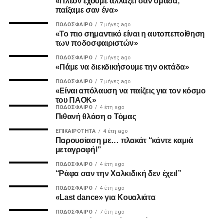
«Πλέον έχουμε αλλάξει σαν ομάδα,
παίξαμε σαν ένα»
ΠΟΔΌΣΦΑΙΡΟ
7 μήνες ago
«Το πιο σημαντικό είναι η αυτοπεποίθηση
2. Την πιο σίγουρη και την πιο γρήγορη λύση για την
των ποδοσφαιριστών»
ανέγερση της νέας Τούμπας που ήδη έχει καθυστερήσει
ΠΟΔΌΣΦΑΙΡΟ
7 μήνες ago
πολύ να δωθεί στον λαό του ΠΑΟΚ.
«Πάμε να διεκδικήσουμε την οκτάδα»
ΠΟΔΌΣΦΑΙΡΟ
7 μήνες ago
Και από ότι φαίνεται, ούτε γρήγοροι, ούτε σίγουροι, ούτε
«Είναι απόλαυση να παίζεις για τον κόσμο
ανεξάρτητοι σταθήκατε.
του ΠΑΟΚ»
ΠΟΔΌΣΦΑΙΡΟ
4 έτη ago
Πιθανή θλάση ο Τόμας
Επιθυμία λοιπόν του κόσμου που σας στήριξε είναι να
δωθούν ΑΜΕΣΑ αποτελέσματα και λύσεις οι οποίες
ΕΠΙΚΑΙΡΌΤΗΤΑ
4 έτη ago
Παρουσίαση με… πλακάτ “κάντε καμιά
υποστηρίζονται από συμπαγής απόψεις και όχι αβάσιμες
μεταγραφή!”
τεκμηριώσεις και κομφούζιο καθυστερήσεων για το τι
πραγματικά συμβαίνει με την κληρονομιά του συλλόγου
ΠΟΔΌΣΦΑΙΡΟ
4 έτη ago
“Ράφα σαν την Χαλκιδική δεν έχει!”
μας.
ΠΟΔΌΣΦΑΙΡΟ
4 έτη ago
«Last dance» για Κουαλιάτα
Υγ1
ΠΟΔΌΣΦΑΙΡΟ
7 έτη ago