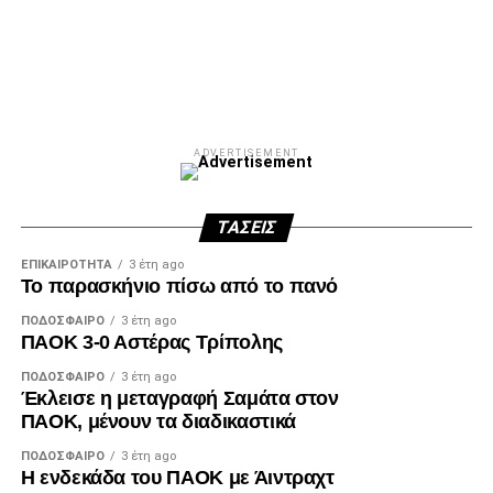
Facebook
Twitter
Email
Pinterest
WhatsApp
LinkedIn
Telegram
Μοιρασ
ADVERTISEMENT
ΤΆΣΕΙΣ
ΕΠΙΚΑΙΡΌΤΗΤΑ
3 έτη ago
Το παρασκήνιο πίσω από το πανό
ΠΟΔΌΣΦΑΙΡΟ
3 έτη ago
ΠΑΟΚ 3-0 Αστέρας Τρίπολης
ΠΟΔΌΣΦΑΙΡΟ
3 έτη ago
Έκλεισε η μεταγραφή Σαμάτα στον
ΠΑΟΚ, μένουν τα διαδικαστικά
ΠΟΔΌΣΦΑΙΡΟ
3 έτη ago
Η ενδεκάδα του ΠΑΟΚ με Άιντραχτ