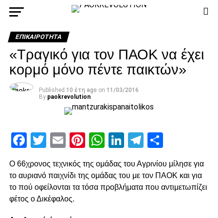
ΕΠΙΚΑΙΡΌΤΗΤΑ
«Τραγικό για τον ΠΑΟΚ να έχει
κορμό μόνο πέντε παικτών»
Published
10 έτη ago
on
11/03/2016
By
paokrevolution
Facebook
Twitter
Email
Pinterest
WhatsApp
LinkedIn
Telegram
Μοιρασ
Ο 66χρονος τεχνικός της ομάδας του Αγρινίου μίλησε για
το αυριανό παιχνίδι της ομάδας του με τον ΠΑΟΚ και για
το πού οφείλονται τα τόσα προβλήματα που αντιμετωπίζει
φέτος ο Δικέφαλος.