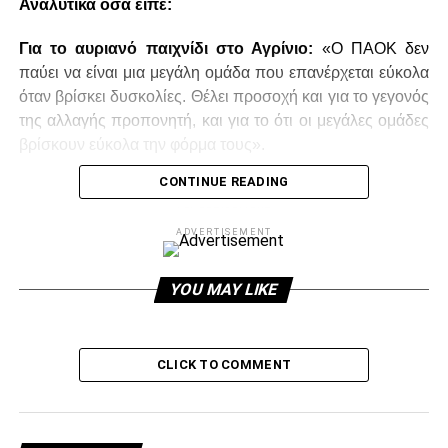
Αναλυτικά όσα είπε:
Για το αυριανό παιχνίδι στο Αγρίνιο:
«Ο ΠΑΟΚ δεν
παύει να είναι μια μεγάλη ομάδα που επανέρχεται εύκολα
όταν βρίσκει δυσκολίες. Θέλει προσοχή και για το γεγονός
της αλλαγής προπονητή, και για το ότι οι μεγάλες ομάδες
βρίσκουν εύκολα την φόρμα τους».
CONTINUE READING
ADVERTISEMENT
ADVERTISEMENT
YOU MAY LIKE
Για το αν ο ΠΑΟΚ είναι πολύ προβλέψιμος για τους
αντίπαλους προπονητές:
«Τα πολλά προβλήματα που
έχει διευκολύνουν τους αντίπαλους προπονητές. Όταν μια
CLICK TO COMMENT
ομάδα είναι πλήρης, δεν είναι ποτέ εύκολη. Κάποια στιγμή
όταν λόγω απουσιών αναγκάστηκε ο προπονητής να
επιλέξει ένα συγκεκριμένο σύστημα, ήταν πιο