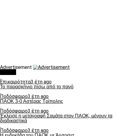
Advertisement
Τάσεις
Επικαιρότητα
3 έτη ago
Το παρασκήνιο πίσω από το πανό
Ποδόσφαιρο
3 έτη ago
ΠΑΟΚ 3-0 Αστέρας Τρίπολης
Ποδόσφαιρο
3 έτη ago
Έκλεισε η μεταγραφή Σαμάτα στον ΠΑΟΚ, μένουν τα
διαδικαστικά
Ποδόσφαιρο
3 έτη ago
Η ενδεκάδα του ΠΑΟΚ με Άιντραχτ