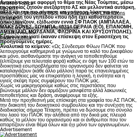
Ανακοίνωση με αφορμή το θέμα της Νέας Τούμπας, μέσω
Related Topics:
της οποίας ζητούν ανεξάρτητο ΑΣ και μελλοντικά αυτάρκη,
Up Next
αλλά και την πιο σίγουρη και γρήγορη λύση για την
Μάτος στο Metropolis 95,5: «Να παίξουμε στο Champions
ανέγερση του γηπέδου «που ήδη έχει καθυστερήσει»,
League!»
όπως τονίζουν, εξέδωσαν εννιά ΣΦ ΠΑΟΚ (ΑΜΠΑΛΑΕΑ,
Don't Miss
ΜΑΚΕΔΟΝΕΣ, ΤΟΥΜΠΑ, #031# ΠΕΡΑΙΑ (ΕΟ), ΕΠΑΝΟΜΗ,
Μάτος και Σάκχοφ στα ασπρόμαυρα
ΑΜΥΝΤΑΙΟ, ΜΟΥΔΑΝΙΑ, ΦΛΩΡΙΝΑ ΚΑΙ ΧΡΥΣΟΥΠΟΛΗΣ).
Εξηγούν και γιατί έκαναν επίσκεψη στον Ερασιτέχνη τις
paokrevolution
προηγούμενες ημέρες.
Αναλυτικά το κείμενο:
«Ως Σύνδεσμοι Φίλων ΠΑΟΚ που
λειτουργούμε καθημερινά με γνώμωνα το καλό του Δικεφάλου
και μόνο, αισθανόμαστε την ανάγκη να τοποθετηθούμε
(ελπίζουμε για τελευταία φορά) καθώς εν όψη των 100 ετών τα
διοικητικά εσωπροβλήματα του οργανισμού δεν φαίνεται να
καταλαγιάζουν (κάθε άλλο μάλλον) παρά τις επανειλημμένες
προσπάθειες μας να επικρατήσει η λογική, η ενότητα και η
υγιείς σκέψη προς συμφέρουν του ΠΑΟΚ μας.
Χωρίς να μακρηγορούμε καθώς στις περιστάσεις που
βιώνουμε μάλλον δεν αρμόζουν μανιφέστα αλλά λακωνικές
τοποθετήσεις και δράση, αναφέρουμε τα εξής.
Μετά την προχθεσινή μας επίσκεψη στα γραφεία του ΑΣ ΠΑΟΚ,
την διακοπή του διοικητικού συμβουλίου και την συνέχιση της
διαδικασίας σήμερα Τέταρτη, πρέπει να δώσουμε στο σύνολο
του λαού του ΠΑΟΚ την αλήθεια από την δικιά μας πλευρά
καθώς το μέλλον του οργανισμού και οι άνθρωποι που τον
απαρτίζουν είναι θέμα όλων και όχι μόνο των οργανωμένων.
Advertisement