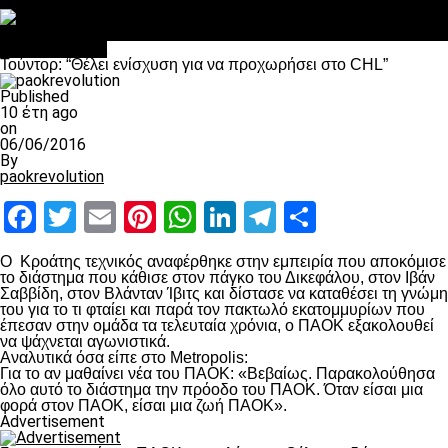
Στο OPEN τα προκριματικά, στη NOVA τα του πρωταθλήματος
Σαν σήμερα: Οταν “έφυγε” ο Λόραντ
Επικαιρότητα
Τούντορ: “Θέλει ενίσχυση για να προχωρήσει στο CHL”
Published
10 έτη ago
on
06/06/2016
By
paokrevolution
Facebook
Twitter
Email
Pinterest
WhatsApp
LinkedIn
Telegram
Μοιραστ
O Κροάτης τεχνικός αναφέρθηκε στην εμπειρία που αποκόμισε
το διάστημα που κάθισε στον πάγκο του Δικεφάλου, στον Ιβάν
Σαββίδη, στον Βλάνταν Ίβιτς και δίστασε να καταθέσει τη γνώμη
του για το τι φταίει και παρά τον πακτωλό εκατομμυρίων που
έπεσαν στην ομάδα τα τελευταία χρόνια, ο ΠΑΟΚ εξακολουθεί
να ψάχνεται αγωνιστικά.
Αναλυτικά όσα είπε στο Metropolis:
Για το αν μαθαίνει νέα του ΠΑΟΚ: «Βεβαίως. Παρακολούθησα
όλο αυτό το διάστημα την πρόοδο του ΠΑΟΚ. Όταν είσαι μια
φορά στον ΠΑΟΚ, είσαι μια ζωή ΠΑΟΚ».
Advertisement