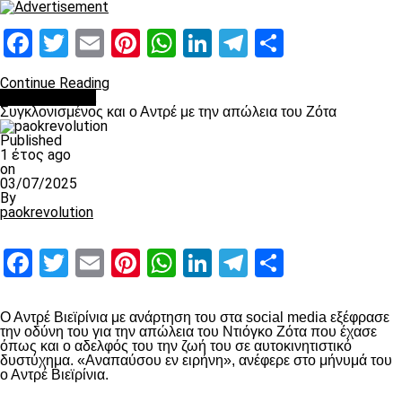
Facebook
Twitter
Email
Pinterest
WhatsApp
LinkedIn
Telegram
Μοιραστ
Continue Reading
Επικαιρότητα
Συγκλονισμένος και ο Αντρέ με την απώλεια του Ζότα
Published
1 έτος ago
on
03/07/2025
By
paokrevolution
Facebook
Twitter
Email
Pinterest
WhatsApp
LinkedIn
Telegram
Μοιραστ
Ο Αντρέ Βιεϊρίνια με ανάρτηση του στα social media εξέφρασε
την οδύνη του για την απώλεια του Ντιόγκο Ζότα που έχασε
όπως και ο αδελφός του την ζωή του σε αυτοκινητιστικό
δυστύχημα. «Αναπαύσου εν ειρήνη», ανέφερε στο μήνυμά του
ο Αντρέ Βιεϊρίνια.