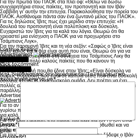
Για την πρωτιά του ΠΑΟΚ στα πλέι οφ: «Θέλω να δώσω
συγχαρητήρια στους παίκτες, τον προπονητή και τον Ιβάν
Σαββίδη γι’ αυτήν την επιτυχία. Παρακολούθησα την πορεία του
ΠΑΟΚ. Αισθάνομαι πάντα σαν ένα ζωντανό μέλος του ΠΑΟΚ».
Για τις δηλώσεις Ίβιτς πως έχει μερίδιο στην επιτυχία: «Η
δουλειά του προπονητή είναι πολύπλοκη και δύσκολη.
Ευχαριστώ τον Ίβιτς για τα καλά του λόγια. Θεωρώ ότι θα
χρειαστεί μια ενίσχυση ο ΠΑΟΚ για να προχωρήσει στο
Τσάμπιονς Λιγκ».
Για την παραμονή Ίβιτς και τη νέα σεζόν: «Σαφώς ο Ίβιτς είναι
Continue Reading
πολύ καλός και η θέα είναι αυτή που είναι. Θεωρώ ότι για να
Advertisement
μπορεί να προχωρήσει στη συνέχεια του Τσάμπιονς Λικγ θα
You may like
χρειαστεί 3-4 πολύ καλούς παίκτες που θα κάνουν τη
Click to comment
διαφορά».
Leave a Reply
Για τη συμβουλή που θα έδινε στον Ίβιτς: «Είναι δύσκολο να
Η ηλ. διεύθυνση σας δεν δημοσιεύεται.
Τα υποχρεωτικά
δώσεις συμβουλή που είναι σε κάποια θέση που είναι δύσκολή
πεδία σημειώνονται με
*
δουλειά. Ο ΠΑΟΚ είναι δύσκολη ομάδα. Δεν πρέπει να έχει
πολλές αλλαγές, ούτε στους παίκτες, ούτε στην οργάνωση. Και
παράλληλα χρειάζεται μεγάλη υπομονή».
Advertisement
Για το αν θεωρεί ότι απέτυχε στον ΠΑΟΚ: «Δεν θα ήθελα να
γυρίσω πίσω. Θέλω να κοιτάω μόνο μπροστά. Κάθε εμπόδιο
για καλό. Από την εμπειρία αυτή κέρδισα πολλά».
Σχόλιο
*
Για τον Ιβάν Σαββίδη: «Το πάθος του Ιβάν για τον ΠΑΟΚ είναι
Όνομα
*
μεγάλο. Να τον βοηθήσουν τα λάθη για να διορθωθεί και να
μάθει από τα λάθη του».
Email
*
Για τους λόγους που παρά τα πολλά λεφτά που ξόδεψε ο Ιβάν
Ιστότοπος