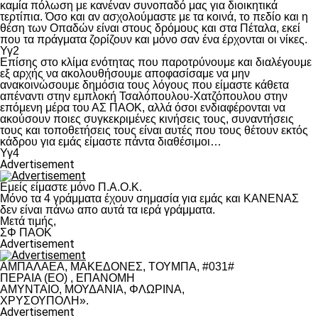
καμία πόλωση με κανέναν συνοπαδό μας για διοικητικά
τερτίπια. Όσο και αν ασχολούμαστε με τα κοινά, το πεδίο και η
θέση των Οπαδών είναι στους δρόμους και στα Πέταλα, εκεί
που τα πράγματα ζορίζουν και μόνο σαν ένα έρχονται οι νίκες.
Υγ2
Επίσης στο κλίμα ενότητας που παροτρύνουμε και διαλέγουμε
εξ αρχής να ακολουθήσουμε αποφασίσαμε να μην
ανακοινώσουμε δημόσια τους λόγους που είμαστε κάθετα
απέναντι στην εμπλοκή Τσαλόπουλου-Χατζόπουλου στην
επόμενη μέρα του ΑΣ ΠΑΟΚ, αλλά όσοι ενδιαφέρονται να
ακούσουν ποιες συγκεκριμένες κινήσεις τους, συναντήσεις
τους και τοποθετήσεις τους είναι αυτές που τους θέτουν εκτός
κάδρου για εμάς είμαστε πάντα διαθέσιμοι…
Υγ4
Advertisement
Εμείς είμαστε μόνο Π.Α.Ο.Κ.
Μόνο τα 4 γράμματα έχουν σημασία για εμάς και ΚΑΝΕΝΑΣ
δεν είναι πάνω απο αυτά τα ιερά γράμματα.
Μετά τιμής,
ΣΦ ΠΑΟΚ
Advertisement
ΑΜΠΑΛΑΕΑ, ΜΑΚΕΔΟΝΕΣ, ΤΟΥΜΠΑ, #031#
ΠΕΡΑΙΑ (ΕΟ) , ΕΠΑΝΟΜΗ
ΑΜΥΝΤΑΙΟ, ΜΟΥΔΑΝΙΑ, ΦΛΩΡΙΝΑ,
ΧΡΥΣΟΥΠΟΛΗ».
Advertisement