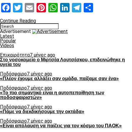
Facebook
Twitter
Email
Pinterest
WhatsApp
LinkedIn
Telegram
Μοιραστ
Continue Reading
Advertisement
Latest
Popular
Videos
Επικαιρότητα
7 μήνες ago
Στο νοσοκομείο ο Μιρτσέα Λουτσέσκου, επιδεινώθηκε η
υγεία του
Ποδόσφαιρο
7 μήνες ago
«Πλέον έχουμε αλλάξει σαν ομάδα, παίξαμε σαν ένα»
Ποδόσφαιρο
7 μήνες ago
«Το πιο σημαντικό είναι η αυτοπεποίθηση των
ποδοσφαιριστών»
Ποδόσφαιρο
7 μήνες ago
«Πάμε να διεκδικήσουμε την οκτάδα»
Ποδόσφαιρο
7 μήνες ago
«Είναι απόλαυση να παίζεις για τον κόσμο του ΠΑΟΚ»