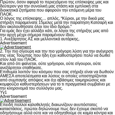
Πρώτον, όσον αφορά το περιεχόμενο της επίσκεψης μας και
δεύτερον για την συνολική μας στάση και εμπλοκή στα
διοικητικά ζητήματα που αφορούν την επόμενη μέρα του
ΠΑΟΚ.
Ο λόγος της επίσκεψης… απλός, “Κύριοι, με την δικιά μας
στήριξη παραμείνατε 15μελες μετά την παραίτηση Κατσαρή και
δεν ακολουθήσατε όλοι τον ίδιο δρόμο.”
Για εμάς δεν έχει αλλάξει κάτι, οι λόγοι της στήριξης μας από
την αρχή μέχρι σήμερα παραμένουν ίδιοι.
1. Ανεξάρτητος ΑΣ και μελλοντικά αυτάρκης,
Advertisement
2. Την πιο σίγουρη και την πιο γρήγορη λύση για την ανέγερση
της νέας Τούμπας που ήδη έχει καθυστερήσει πολύ να δωθεί
στον λαό του ΠΑΟΚ.
Και από ότι φαίνεται, ούτε γρήγοροι, ούτε σίγουροι, ούτε
ανεξάρτητοι σταθήκατε.
Επιθυμία λοιπόν του κόσμου που σας στήριξε είναι να δωθούν
ΑΜΕΣΑ αποτελέσματα και λύσεις οι οποίες υποστηρίζονται
από συμπαγής απόψεις και όχι αβάσιμες τεκμηριώσεις και
κομφούζιο καθυστερήσεων για το τι πραγματικά συμβαίνει με
την κληρονομιά του συλλόγου μας.
Υγ1
Advertisement
Επειδή πολλοί καλοθελητές διαιωνίζουν ανυπόστατες
καταστάσεις, πρώτοι δηλώνουμε πως δεν έχουμε σκοπό να
οδηγήσουμε αλλά ούτε και να οδηγηθούμε σε καμία κόντρα και