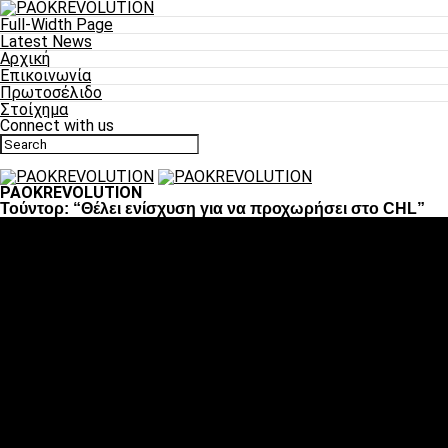
Full-Width Page
Latest News
Αρχική
Επικοινωνία
Πρωτοσέλιδο
Στοίχημα
Connect with us
PAOKREVOLUTION
Τούντορ: “Θέλει ενίσχυση για να προχωρήσει στο CHL”
Ποδόσφαιρο
«Πλέον έχουμε αλλάξει σαν ομάδα, παίξαμε σαν ένα»
«Το πιο σημαντικό είναι η αυτοπεποίθηση των
ποδοσφαιριστών»
«Πάμε να διεκδικήσουμε την οκτάδα»
«Είναι απόλαυση να παίζεις για τον κόσμο του ΠΑΟΚ»
«Θα τα δώσουμε όλα κόντρα στη Λιόν για την οκτάδα»
Μπάσκετ