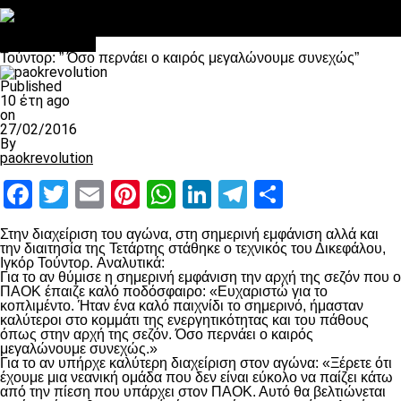
Στο OPEN τα προκριματικά, στη NOVA τα του πρωταθλήματος
Σαν σήμερα: Οταν “έφυγε” ο Λόραντ
Επικαιρότητα
Τούντορ: ” Όσο περνάει ο καιρός μεγαλώνουμε συνεχώς”
Published
10 έτη ago
on
27/02/2016
By
paokrevolution
Facebook
Twitter
Email
Pinterest
WhatsApp
LinkedIn
Telegram
Μοιραστ
Στην διαχείριση του αγώνα, στη σημερινή εμφάνιση αλλά και
την διαιτησία της Τετάρτης στάθηκε ο τεχνικός του Δικεφάλου,
Ιγκόρ Τούντορ. Αναλυτικά:
Για το αν θύμισε η σημερινή εμφάνιση την αρχή της σεζόν που ο
ΠΑΟΚ έπαιζε καλό ποδόσφαιρο: «Ευχαριστώ για το
κοπλιμέντο. Ήταν ένα καλό παιχνίδι το σημερινό, ήμασταν
καλύτεροι στο κομμάτι της ενεργητικότητας και του πάθους
όπως στην αρχή της σεζόν. Όσο περνάει ο καιρός
μεγαλώνουμε συνεχώς.»
Για το αν υπήρχε καλύτερη διαχείριση στον αγώνα: «Ξέρετε ότι
έχουμε μια νεανική ομάδα που δεν είναι εύκολο να παίζει κάτω
από την πίεση που υπάρχει στον ΠΑΟΚ. Αυτό θα βελτιώνεται