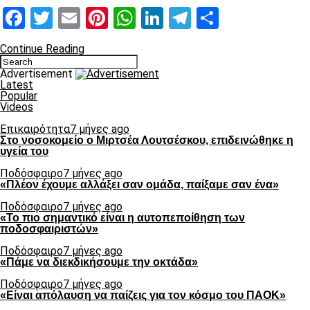
Facebook
Twitter
Email
Pinterest
WhatsApp
LinkedIn
Telegram
Μοιραστ
Continue Reading
Advertisement
Latest
Popular
Videos
Επικαιρότητα
7 μήνες ago
Στο νοσοκομείο ο Μιρτσέα Λουτσέσκου, επιδεινώθηκε η
υγεία του
Ποδόσφαιρο
7 μήνες ago
«Πλέον έχουμε αλλάξει σαν ομάδα, παίξαμε σαν ένα»
Ποδόσφαιρο
7 μήνες ago
«Το πιο σημαντικό είναι η αυτοπεποίθηση των
ποδοσφαιριστών»
Ποδόσφαιρο
7 μήνες ago
«Πάμε να διεκδικήσουμε την οκτάδα»
Ποδόσφαιρο
7 μήνες ago
«Είναι απόλαυση να παίζεις για τον κόσμο του ΠΑΟΚ»