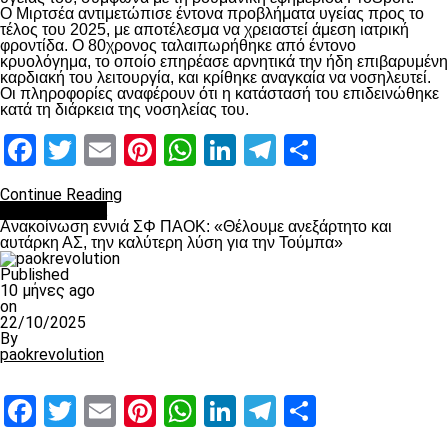
Ο Μιρτσέα αντιμετώπισε έντονα προβλήματα υγείας προς το
τέλος του 2025, με αποτέλεσμα να χρειαστεί άμεση ιατρική
φροντίδα. Ο 80χρονος ταλαιπωρήθηκε από έντονο
κρυολόγημα, το οποίο επηρέασε αρνητικά την ήδη επιβαρυμένη
καρδιακή του λειτουργία, και κρίθηκε αναγκαία να νοσηλευτεί.
Οι πληροφορίες αναφέρουν ότι η κατάστασή του επιδεινώθηκε
κατά τη διάρκεια της νοσηλείας του.
Facebook
Twitter
Email
Pinterest
WhatsApp
LinkedIn
Telegram
Μοιραστ
Continue Reading
Επικαιρότητα
Ανακοίνωση εννιά ΣΦ ΠΑΟΚ: «Θέλουμε ανεξάρτητο και
αυτάρκη ΑΣ, την καλύτερη λύση για την Τούμπα»
Published
10 μήνες ago
on
22/10/2025
By
paokrevolution
Facebook
Twitter
Email
Pinterest
WhatsApp
LinkedIn
Telegram
Μοιραστ