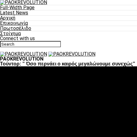
Full-Width Page
Latest News
Αρχική
Επικοινωνία
Πρωτοσέλιδο
Στοίχημα
Connect with us
PAOKREVOLUTION
Τούντορ: ” Όσο περνάει ο καιρός μεγαλώνουμε συνεχώς”
Ποδόσφαιρο
«Πλέον έχουμε αλλάξει σαν ομάδα, παίξαμε σαν ένα»
«Το πιο σημαντικό είναι η αυτοπεποίθηση των
ποδοσφαιριστών»
«Πάμε να διεκδικήσουμε την οκτάδα»
«Είναι απόλαυση να παίζεις για τον κόσμο του ΠΑΟΚ»
«Θα τα δώσουμε όλα κόντρα στη Λιόν για την οκτάδα»
Μπάσκετ