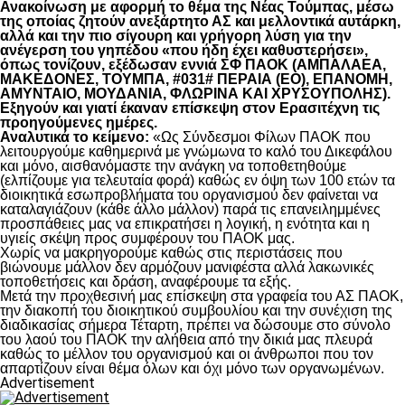
Ανακοίνωση με αφορμή το θέμα της Νέας Τούμπας, μέσω
της οποίας ζητούν ανεξάρτητο ΑΣ και μελλοντικά αυτάρκη,
αλλά και την πιο σίγουρη και γρήγορη λύση για την
ανέγερση του γηπέδου «που ήδη έχει καθυστερήσει»,
όπως τονίζουν, εξέδωσαν εννιά ΣΦ ΠΑΟΚ (ΑΜΠΑΛΑΕΑ,
ΜΑΚΕΔΟΝΕΣ, ΤΟΥΜΠΑ, #031# ΠΕΡΑΙΑ (ΕΟ), ΕΠΑΝΟΜΗ,
ΑΜΥΝΤΑΙΟ, ΜΟΥΔΑΝΙΑ, ΦΛΩΡΙΝΑ ΚΑΙ ΧΡΥΣΟΥΠΟΛΗΣ).
Εξηγούν και γιατί έκαναν επίσκεψη στον Ερασιτέχνη τις
προηγούμενες ημέρες.
Αναλυτικά το κείμενο:
«Ως Σύνδεσμοι Φίλων ΠΑΟΚ που
λειτουργούμε καθημερινά με γνώμωνα το καλό του Δικεφάλου
και μόνο, αισθανόμαστε την ανάγκη να τοποθετηθούμε
(ελπίζουμε για τελευταία φορά) καθώς εν όψη των 100 ετών τα
διοικητικά εσωπροβλήματα του οργανισμού δεν φαίνεται να
καταλαγιάζουν (κάθε άλλο μάλλον) παρά τις επανειλημμένες
προσπάθειες μας να επικρατήσει η λογική, η ενότητα και η
υγιείς σκέψη προς συμφέρουν του ΠΑΟΚ μας.
Χωρίς να μακρηγορούμε καθώς στις περιστάσεις που
βιώνουμε μάλλον δεν αρμόζουν μανιφέστα αλλά λακωνικές
τοποθετήσεις και δράση, αναφέρουμε τα εξής.
Μετά την προχθεσινή μας επίσκεψη στα γραφεία του ΑΣ ΠΑΟΚ,
την διακοπή του διοικητικού συμβουλίου και την συνέχιση της
διαδικασίας σήμερα Τέταρτη, πρέπει να δώσουμε στο σύνολο
του λαού του ΠΑΟΚ την αλήθεια από την δικιά μας πλευρά
καθώς το μέλλον του οργανισμού και οι άνθρωποι που τον
απαρτίζουν είναι θέμα όλων και όχι μόνο των οργανωμένων.
Advertisement