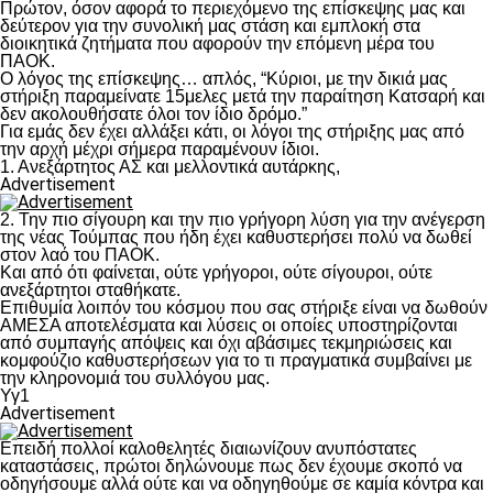
Πρώτον, όσον αφορά το περιεχόμενο της επίσκεψης μας και
δεύτερον για την συνολική μας στάση και εμπλοκή στα
διοικητικά ζητήματα που αφορούν την επόμενη μέρα του
ΠΑΟΚ.
Ο λόγος της επίσκεψης… απλός, “Κύριοι, με την δικιά μας
στήριξη παραμείνατε 15μελες μετά την παραίτηση Κατσαρή και
δεν ακολουθήσατε όλοι τον ίδιο δρόμο.”
Για εμάς δεν έχει αλλάξει κάτι, οι λόγοι της στήριξης μας από
την αρχή μέχρι σήμερα παραμένουν ίδιοι.
1. Ανεξάρτητος ΑΣ και μελλοντικά αυτάρκης,
Advertisement
2. Την πιο σίγουρη και την πιο γρήγορη λύση για την ανέγερση
της νέας Τούμπας που ήδη έχει καθυστερήσει πολύ να δωθεί
στον λαό του ΠΑΟΚ.
Και από ότι φαίνεται, ούτε γρήγοροι, ούτε σίγουροι, ούτε
ανεξάρτητοι σταθήκατε.
Επιθυμία λοιπόν του κόσμου που σας στήριξε είναι να δωθούν
ΑΜΕΣΑ αποτελέσματα και λύσεις οι οποίες υποστηρίζονται
από συμπαγής απόψεις και όχι αβάσιμες τεκμηριώσεις και
κομφούζιο καθυστερήσεων για το τι πραγματικά συμβαίνει με
την κληρονομιά του συλλόγου μας.
Υγ1
Advertisement
Επειδή πολλοί καλοθελητές διαιωνίζουν ανυπόστατες
καταστάσεις, πρώτοι δηλώνουμε πως δεν έχουμε σκοπό να
οδηγήσουμε αλλά ούτε και να οδηγηθούμε σε καμία κόντρα και