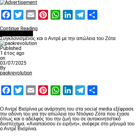
Facebook
Twitter
Email
Pinterest
WhatsApp
LinkedIn
Telegram
Μοιραστ
Continue Reading
Επικαιρότητα
Συγκλονισμένος και ο Αντρέ με την απώλεια του Ζότα
Published
1 έτος ago
on
03/07/2025
By
paokrevolution
Facebook
Twitter
Email
Pinterest
WhatsApp
LinkedIn
Telegram
Μοιραστ
Ο Αντρέ Βιεϊρίνια με ανάρτηση του στα social media εξέφρασε
την οδύνη του για την απώλεια του Ντιόγκο Ζότα που έχασε
όπως και ο αδελφός του την ζωή του σε αυτοκινητιστικό
δυστύχημα. «Αναπαύσου εν ειρήνη», ανέφερε στο μήνυμά του
ο Αντρέ Βιεϊρίνια.