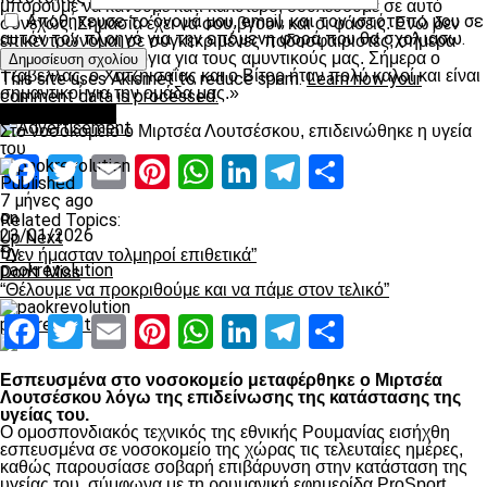
μπορούμε να κάνουμε κάτι καλύτερο, δουλεύουμε σε αυτό
Αποθήκευσε το όνομά μου, email, και τον ιστότοπο μου σε
συνεχώς. Σημασία έχει να σου βγουν και οι φάσεις. Ενώ δεν
αυτόν τον πλοηγό για την επόμενη φορά που θα σχολιάσω.
επικεντρώνομαι σε συγκεκριμένες ποδοσφαιριστές, σήμερα
έχω να πω καλά λόγια για τους αμυντικούς μας. Σήμερα ο
Τζαβέλλας, ο Χατζηισαΐας και ο Βίτορ ήταν πολύ καλοί και είναι
This site uses Akismet to reduce spam.
Learn how your
σημαντικοί για την ομάδα μας.»
comment data is processed.
Advertisement
Επικαιρότητα
Στο νοσοκομείο ο Μιρτσέα Λουτσέσκου, επιδεινώθηκε η υγεία
του
Facebook
Twitter
Email
Pinterest
WhatsApp
LinkedIn
Telegram
Μοιραστ
Published
7 μήνες ago
on
Related Topics:
23/01/2026
Up Next
By
“Δεν ήμασταν τολμηροί επιθετικά”
paokrevolution
Don't Miss
“Θέλουμε να προκριθούμε και να πάμε στον τελικό”
Facebook
Twitter
Email
Pinterest
WhatsApp
LinkedIn
Telegram
Μοιραστ
paokrevolution
Εσπευσμένα στο νοσοκομείο μεταφέρθηκε ο Μιρτσέα
Λουτσέσκου λόγω της επιδείνωσης της κατάστασης της
υγείας του.
Ο ομοσπονδιακός τεχνικός της εθνικής Ρουμανίας εισήχθη
εσπευσμένα σε νοσοκομείο της χώρας τις τελευταίες ημέρες,
καθώς παρουσίασε σοβαρή επιβάρυνση στην κατάσταση της
υγείας του, σύμφωνα με τη ρουμανική εφημερίδα ProSport.