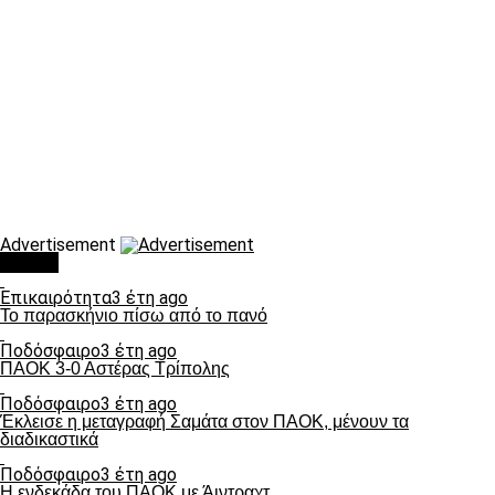
Advertisement
Τάσεις
Επικαιρότητα
3 έτη ago
Το παρασκήνιο πίσω από το πανό
Ποδόσφαιρο
3 έτη ago
ΠΑΟΚ 3-0 Αστέρας Τρίπολης
Ποδόσφαιρο
3 έτη ago
Έκλεισε η μεταγραφή Σαμάτα στον ΠΑΟΚ, μένουν τα
διαδικαστικά
Ποδόσφαιρο
3 έτη ago
Η ενδεκάδα του ΠΑΟΚ με Άιντραχτ