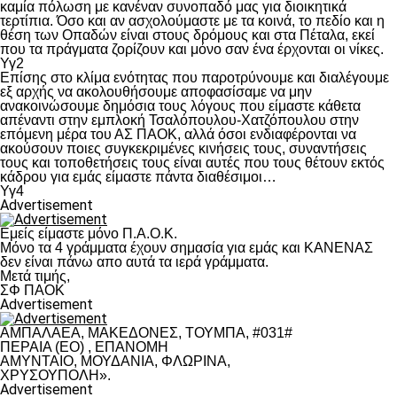
καμία πόλωση με κανέναν συνοπαδό μας για διοικητικά
τερτίπια. Όσο και αν ασχολούμαστε με τα κοινά, το πεδίο και η
θέση των Οπαδών είναι στους δρόμους και στα Πέταλα, εκεί
που τα πράγματα ζορίζουν και μόνο σαν ένα έρχονται οι νίκες.
Υγ2
Επίσης στο κλίμα ενότητας που παροτρύνουμε και διαλέγουμε
εξ αρχής να ακολουθήσουμε αποφασίσαμε να μην
ανακοινώσουμε δημόσια τους λόγους που είμαστε κάθετα
απέναντι στην εμπλοκή Τσαλόπουλου-Χατζόπουλου στην
επόμενη μέρα του ΑΣ ΠΑΟΚ, αλλά όσοι ενδιαφέρονται να
ακούσουν ποιες συγκεκριμένες κινήσεις τους, συναντήσεις
τους και τοποθετήσεις τους είναι αυτές που τους θέτουν εκτός
κάδρου για εμάς είμαστε πάντα διαθέσιμοι…
Υγ4
Advertisement
Εμείς είμαστε μόνο Π.Α.Ο.Κ.
Μόνο τα 4 γράμματα έχουν σημασία για εμάς και ΚΑΝΕΝΑΣ
δεν είναι πάνω απο αυτά τα ιερά γράμματα.
Μετά τιμής,
ΣΦ ΠΑΟΚ
Advertisement
ΑΜΠΑΛΑΕΑ, ΜΑΚΕΔΟΝΕΣ, ΤΟΥΜΠΑ, #031#
ΠΕΡΑΙΑ (ΕΟ) , ΕΠΑΝΟΜΗ
ΑΜΥΝΤΑΙΟ, ΜΟΥΔΑΝΙΑ, ΦΛΩΡΙΝΑ,
ΧΡΥΣΟΥΠΟΛΗ».
Advertisement