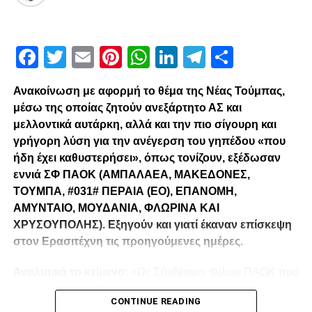
Για τις εμφανίσεις του Χατζηισαΐα: «Είμαι ικανοποιημένος,
έπαιξε καλά. Δεν θέλω να σχολιάσω τίποτα παραπάνω.»
Facebook
Twitter
Email
Pinterest
WhatsApp
LinkedIn
Telegram
Μοιρασ
Για το τι προτιμάει στην κλήρωση των ημιτελικών: «Δεν
έχω προτιμήσεις τώρα, ότι μας φέρει η κλήρωση θα το
αποδεχτούμε.»
Ανακοίνωση με αφορμή το θέμα της Νέας Τούμπας,
μέσω της οποίας ζητούν ανεξάρτητο ΑΣ και
Facebook
Twitter
Email
Pinterest
WhatsApp
LinkedIn
Telegram
Μοιρασ
μελλοντικά αυτάρκη, αλλά και την πιο σίγουρη και
γρήγορη λύση για την ανέγερση του γηπέδου «που
ήδη έχει καθυστερήσει», όπως τονίζουν, εξέδωσαν
RELATED TOPICS:
εννιά ΣΦ ΠΑΟΚ (ΑΜΠΑΛΑΕΑ, ΜΑΚΕΔΟΝΕΣ,
UP NEXT
ΤΟΥΜΠΑ, #031# ΠΕΡΑΙΑ (ΕΟ), ΕΠΑΝΟΜΗ,
«Ουζουνίδης: «Προκρίθηκε ο πιο τυχερός και όχι
ΑΜΥΝΤΑΙΟ, ΜΟΥΔΑΝΙΑ, ΦΛΩΡΙΝΑ ΚΑΙ
ο καλύτερος»
ΧΡΥΣΟΥΠΟΛΗΣ). Εξηγούν και γιατί έκαναν επίσκεψη
DON'T MISS
στον Ερασιτέχνη τις προηγούμενες ημέρες.
Στην Τούμπα ο Ιστράτι
Αναλυτικά το κείμενο:
«Ως Σύνδεσμοι Φίλων ΠΑΟΚ που
λειτουργούμε καθημερινά με γνώμωνα το καλό του
paokrevolution
CONTINUE READING
Δικεφάλου και μόνο, αισθανόμαστε την ανάγκη να