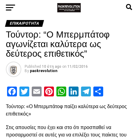
ΕΠΙΚΑΙΡΌΤΗΤΑ
Τούντορ: “Ο Μπερμπάτοφ
αγωνίζεται καλύτερα ως
δεύτερος επιθετικός”
Published
10 έτη ago
on
11/02/2016
By
paokrevolution
Facebook
Twitter
Email
Pinterest
WhatsApp
LinkedIn
Telegram
Μοιρασ
Τούντορ: «Ο Μπερμπάτοφ παίζει καλύτερα ως δεύτερος
επιθετικός»
Στις απουσίες που έχει και στο ότι προσπαθεί να
προσαρμοστεί σε αυτές για να επιλέξει τους παίκτες του