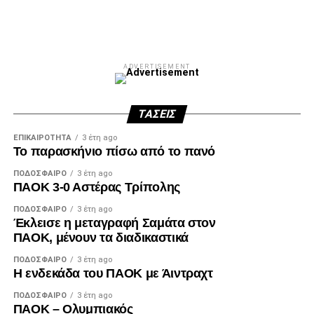
Facebook
Twitter
Email
Pinterest
WhatsApp
LinkedIn
Telegram
Μοιρασ
ADVERTISEMENT
ΤΆΣΕΙΣ
ΕΠΙΚΑΙΡΌΤΗΤΑ
3 έτη ago
Το παρασκήνιο πίσω από το πανό
ΠΟΔΌΣΦΑΙΡΟ
3 έτη ago
ΠΑΟΚ 3-0 Αστέρας Τρίπολης
ΠΟΔΌΣΦΑΙΡΟ
3 έτη ago
Έκλεισε η μεταγραφή Σαμάτα στον
ΠΑΟΚ, μένουν τα διαδικαστικά
ΠΟΔΌΣΦΑΙΡΟ
3 έτη ago
Η ενδεκάδα του ΠΑΟΚ με Άιντραχτ
ΠΟΔΌΣΦΑΙΡΟ
3 έτη ago
ΠΑΟΚ – Ολυμπιακός