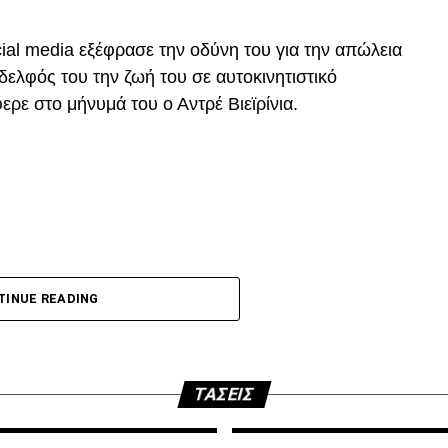
ατα που αφορούν την επόμενη μέρα του ΠΑΟΚ.
cial media εξέφρασε την οδύνη του για την απώλεια
ε την δικιά μας στήριξη παραμείνατε 15μελες μετά
δελφός του την ζωή του σε αυτοκινητιστικό
ατε όλοι τον ίδιο δρόμο.”
ρε στο μήνυμά του ο Αντρέ Βιεϊρίνια.
ης στήριξης μας από την αρχή μέχρι σήμερα
p
In
egram
οιραστείτε
ς,
DVERTISEMENT
TINUE READING
λύση για την ανέγερση της νέας Τούμπας που ήδη
ΤΆΣΕΙΣ
αό του ΠΑΟΚ.