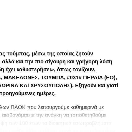
p
In
egram
οιραστείτε
ας Τούμπας, μέσω της οποίας ζητούν
, αλλά και την πιο σίγουρη και γρήγορη λύση
η έχει καθυστερήσει», όπως τονίζουν,
, ΜΑΚΕΔΟΝΕΣ, ΤΟΥΜΠΑ, #031# ΠΕΡΑΙΑ (ΕΟ),
ΡΙΝΑ ΚΑΙ ΧΡΥΣΟΥΠΟΛΗΣ). Εξηγούν και γιατί
 προηγούμενες ημέρες.
λων ΠΑΟΚ που λειτουργούμε καθημερινά με
, αισθανόμαστε την ανάγκη να τοποθετηθούμε
 όψη των 100 ετών τα διοικητικά εσωπροβλήματα
άζουν (κάθε άλλο μάλλον) παρά τις επανειλημμένες