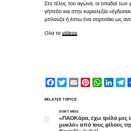
Στο τέλος του αγώνα, οι οπαδοί των
γήπεδο και στην κυριολεξία «έγδυσα
μπλούζα ή έστω ένα σορτσάκι ως ανα
Ολα τα
videos
Facebook
Twitter
Email
Pinterest
Whats
Link
T
RELATED TOPICS:
DON'T MISS
«ΠΑΟΚάρα, έχω τρέλα μες 
μυαλό» από τους φίλους τη