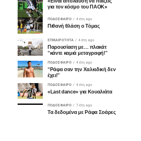
«Είναι απόλαυση να παίζεις
για τον κόσμο του ΠΑΟΚ»
ΠΟΔΌΣΦΑΙΡΟ
4 έτη ago
Πιθανή θλάση ο Τόμας
ΕΠΙΚΑΙΡΌΤΗΤΑ
4 έτη ago
Παρουσίαση με… πλακάτ
“κάντε καμιά μεταγραφή!”
ΠΟΔΌΣΦΑΙΡΟ
4 έτη ago
“Ράφα σαν την Χαλκιδική δεν
έχει!”
ΠΟΔΌΣΦΑΙΡΟ
4 έτη ago
«Last dance» για Κουαλιάτα
ΠΟΔΌΣΦΑΙΡΟ
7 έτη ago
Τα δεδομένα με Ράφα Σοάρες