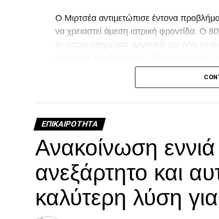
Ο Μιρτσέα αντιμετώπισε έντονα προβλήματ
να χρειαστεί άμεση ιατρική φροντίδα. Ο 
το οποίο επηρέασε αρνητικά την ήδη επιβα
αναγκαία να νοσηλευτεί. Οι πληροφορίες 
τη διάρκεια της νοσηλείας του.
CON
Facebook
Twitter
Email
Pinterest
WhatsAp
Linked
Tel
Μ
ΕΠΙΚΑΙΡΌΤΗΤΑ
Ανακοίνωση εννι
ανεξάρτητο και αυ
καλύτερη λύση γι