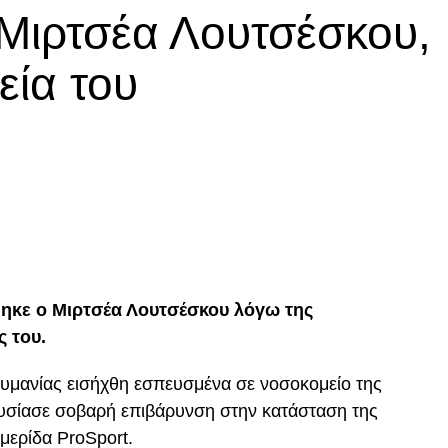
 Μιρτσέα Λουτσέσκου,
εία του
p
In
egram
οιραστείτε
ηκε ο Μιρτσέα Λουτσέσκου λόγω της
ς του.
ουμανίας εισήχθη εσπευσμένα σε νοσοκομείο της
ουσίασε σοβαρή επιβάρυνση στην κατάσταση της
μερίδα ProSport.