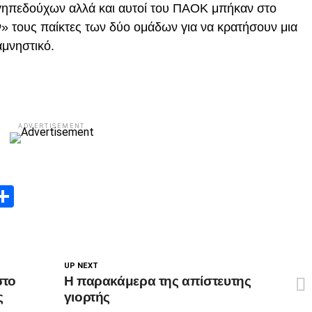
 γηπεδούχων αλλά και αυτοί του ΠΑΟΚ μπήκαν στο
ν» τους παίκτες των δύο ομάδων για να κρατήσουν μια
μνηστικό.
ADVERTISEMENT
App
edIn
elegram
Μοιραστείτε
UP NEXT
στο
H παρακάμερα της απίστευτης
ς
γιορτής