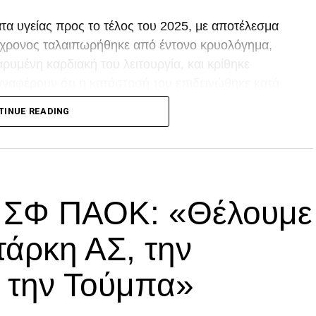
α υγείας προς το τέλος του 2025, με αποτέλεσμα
80χρονος ταλαιπωρήθηκε από έντονο κρυολόγημα,
ρυμένη καρδιακή του λειτουργία, και κρίθηκε
αναφέρουν ότι η κατάστασή του επιδεινώθηκε κατά
TINUE READING
p
In
egram
οιραστείτε
ά ΣΦ ΠΑΟΚ: «Θέλουμε
τάρκη ΑΣ, την
α την Τούμπα»