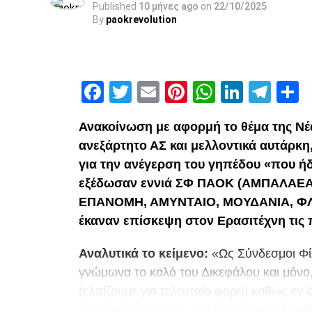
Published
10 μήνες ago
on
22/10/2025
By
paokrevolution
Facebook
Twitter
Email
Pinterest
WhatsAp
Linked
Tel
Μ
Ανακοίνωση με αφορμή το θέμα της Νέ
ανεξάρτητο ΑΣ και μελλοντικά αυτάρκη
για την ανέγερση του γηπέδου «που ήδ
εξέδωσαν εννιά ΣΦ ΠΑΟΚ (ΑΜΠΑΛΑΕΑ
ΕΠΑΝΟΜΗ, ΑΜΥΝΤΑΙΟ, ΜΟΥΔΑΝΙΑ, ΦΛΩ
έκαναν επίσκεψη στον Ερασιτέχνη τις
Αναλυτικά το κείμενο:
«Ως Σύνδεσμοι Φί
γνώμωνα το καλό του Δικεφάλου και μόνο
(ελπίζουμε για τελευταία φορά) καθώς εν
του οργανισμού δεν φαίνεται να καταλαγι