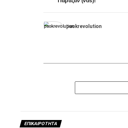
Παρτιζάν (vds)!
paokrevolution
ΕΠΙΚΑΙΡΌΤΗΤΑ