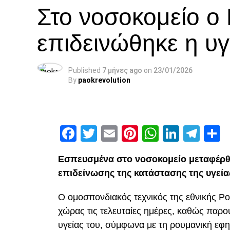
Στο νοσοκομείο ο
επιδεινώθηκε η υγ
Published
7 μήνες ago
on
23/01/2026
By
paokrevolution
Facebook
Twitter
Email
Pinterest
WhatsAp
Linked
Tel
Μ
Εσπευσμένα στο νοσοκομείο μεταφέρθ
επιδείνωσης της κατάστασης της υγεία
Ο ομοσπονδιακός τεχνικός της εθνικής Ρ
χώρας τις τελευταίες ημέρες, καθώς παρ
υγείας του, σύμφωνα με τη ρουμανική εφη