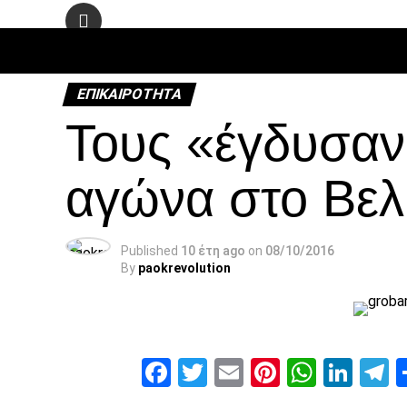
ΠΟΔΌΣΦΑ
ΕΠΙΚΑΙΡΌΤΗΤΑ
Τους «έγδυσαν»
αγώνα στο Βελι
Published
10 έτη ago
on
08/10/2016
By
paokrevolution
Facebook
Twitter
Email
Pinterest
Whats
Link
T