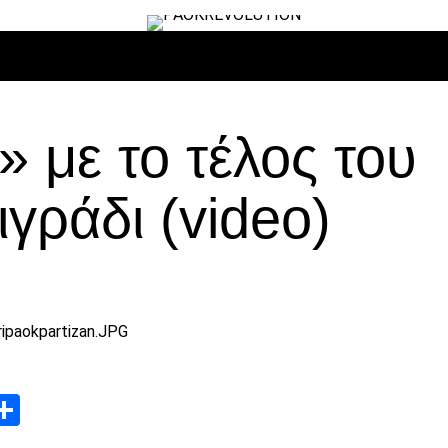
ΙΡΟ
ΜΠΆΣΚΕΤ
ΒΌΛΛΕΫ
ΕΠΙΚΑΙΡΌΤΗΤΑ
ΑΝΤΊΠΑΛΟΙ
 με το τέλος του
γράδι (video)
App
edIn
elegram
Μοιραστείτε