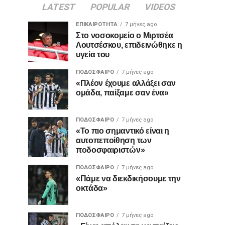
LATEST
POPULAR
VIDEOS
ΕΠΙΚΑΙΡΌΤΗΤΑ
7 μήνες ago
Στο νοσοκομείο ο Μιρτσέα
Λουτσέσκου, επιδεινώθηκε η
υγεία του
ΠΟΔΌΣΦΑΙΡΟ
7 μήνες ago
«Πλέον έχουμε αλλάξει σαν
ομάδα, παίξαμε σαν ένα»
ΠΟΔΌΣΦΑΙΡΟ
7 μήνες ago
«Το πιο σημαντικό είναι η
αυτοπεποίθηση των
ποδοσφαιριστών»
ΠΟΔΌΣΦΑΙΡΟ
7 μήνες ago
«Πάμε να διεκδικήσουμε την
οκτάδα»
ΠΟΔΌΣΦΑΙΡΟ
7 μήνες ago