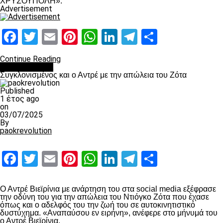
ΧΡΥΣΟΥΠΟΛΗ».
Advertisement
Facebook
Twitter
Email
Pinterest
WhatsApp
LinkedIn
Telegram
Μοιραστ
Continue Reading
Επικαιρότητα
Συγκλονισμένος και ο Αντρέ με την απώλεια του Ζότα
Published
1 έτος ago
on
03/07/2025
By
paokrevolution
Facebook
Twitter
Email
Pinterest
WhatsApp
LinkedIn
Telegram
Μοιραστ
Ο Αντρέ Βιεϊρίνια με ανάρτηση του στα social media εξέφρασε
την οδύνη του για την απώλεια του Ντιόγκο Ζότα που έχασε
όπως και ο αδελφός του την ζωή του σε αυτοκινητιστικό
δυστύχημα. «Αναπαύσου εν ειρήνη», ανέφερε στο μήνυμά του
ο Αντρέ Βιεϊρίνια.