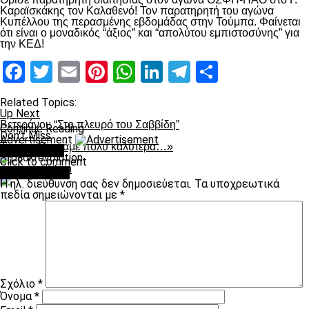
Καραϊσκάκης τον Καλαθενό! Τον παρατηρητή του αγώνα
Κυπέλλου της περασμένης εβδομάδας στην Τούμπα. Φαίνεται
ότι είναι ο μοναδικός “άξιος” και “απολύτου εμπιστοσύνης” για
την ΚΕΔ!
Facebook
Twitter
Email
Pinterest
WhatsApp
LinkedIn
Telegram
Μοιραστ
Related Topics:
Up Next
Βετεράνοι: “Στο πλευρό του Σαββίδη”
Continue Reading
Don't Miss
Advertisement
Tepic: «Θα πάμε πολύ καλύτερα…»
You may like
Click to comment
paokrevolution
Leave a Reply
Η ηλ. διεύθυνση σας δεν δημοσιεύεται.
Τα υποχρεωτικά
πεδία σημειώνονται με
*
Σχόλιο
*
Όνομα
*