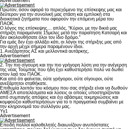
Advertisement
Πρώτον, όσον αφορά το περιεχόμενο της επίσκεψης μας και
δεύτερον για την συνολική μας στάση και εμπλοκή στα
διοικητικά ζητήματα που αφορούν την επόμενη μέρα του
ΠΑΟΚ.
Ο λόγος της επίσκεψης… απλός, “Κύριοι, με την δικιά μας
στήριξη παραμείνατε 15μελες μετά την παραίτηση Κατσαρή και
δεν ακολουθήσατε όλοι τον ίδιο δρόμο.”
Για εμάς δεν έχει αλλάξει κάτι, οι λόγοι της στήριξης μας από
την αρχή μέχρι σήμερα παραμένουν ίδιοι.
1. Ανεξάρτητος ΑΣ και μελλοντικά αυτάρκης,
Advertisement
2. Την πιο σίγουρη και την πιο γρήγορη λύση για την ανέγερση
της νέας Τούμπας που ήδη έχει καθυστερήσει πολύ να δωθεί
στον λαό του ΠΑΟΚ.
Και από ότι φαίνεται, ούτε γρήγοροι, ούτε σίγουροι, ούτε
ανεξάρτητοι σταθήκατε.
Επιθυμία λοιπόν του κόσμου που σας στήριξε είναι να δωθούν
ΑΜΕΣΑ αποτελέσματα και λύσεις οι οποίες υποστηρίζονται
από συμπαγής απόψεις και όχι αβάσιμες τεκμηριώσεις και
κομφούζιο καθυστερήσεων για το τι πραγματικά συμβαίνει με
την κληρονομιά του συλλόγου μας.
Υγ1
Advertisement
Επειδή πολλοί καλοθελητές διαιωνίζουν ανυπόστατες