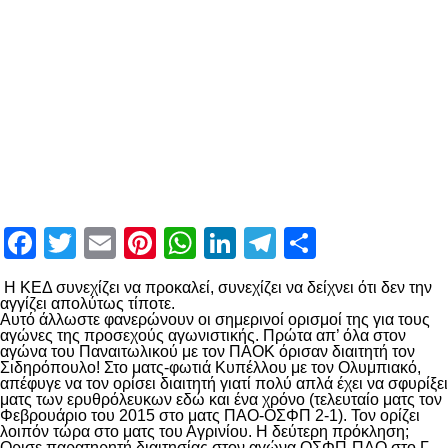
Facebook
Twitter
Email
Pinterest
WhatsApp
LinkedIn
Telegram
Μοιραστ
Η ΚΕΔ συνεχίζει να προκαλεί, συνεχίζει να δείχνει ότι δεν την
αγγίζει απολύτως τίποτε.
Αυτό άλλωστε φανερώνουν οι σημερινοί ορισμοί της για τους
αγώνες της προσεχούς αγωνιστικής. Πρώτα απ’ όλα στον
αγώνα του Παναιτωλικού με τον ΠΑΟΚ όρισαν διαιτητή τον
Σιδηρόπουλο! Στο ματς-φωτιά Κυπέλλου με τον Ολυμπιακό,
απέφυγε να τον ορίσει διαιτητή γιατί πολύ απλά έχει να σφυρίξει
ματς των ερυθρόλευκων εδώ και ένα χρόνο (τελευταίο ματς τον
Φεβρουάριο του 2015 στο ματς ΠΑΟ-ΟΣΦΠ 2-1). Τον ορίζει
λοιπόν τώρα στο ματς του Αγρινίου. Η δεύτερη πρόκληση;
Ορισε παρατηρητή διαιτησίας στον αγώνα ΟΣΦΠ-ΠΑΟ στο Γ.