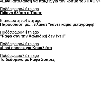
«Είναι απόλαυση να παίζεις για τον κόσμο του ΠΑΟΚ»
Ποδόσφαιρο
4 έτη ago
Πιθανή θλάση ο Τόμας
Επικαιρότητα
4 έτη ago
Παρουσίαση με… πλακάτ “κάντε καμιά μεταγραφή!”
Ποδόσφαιρο
4 έτη ago
“Ράφα σαν την Χαλκιδική δεν έχει!”
Ποδόσφαιρο
4 έτη ago
«Last dance» για Κουαλιάτα
Ποδόσφαιρο
7 έτη ago
Τα δεδομένα με Ράφα Σοάρες