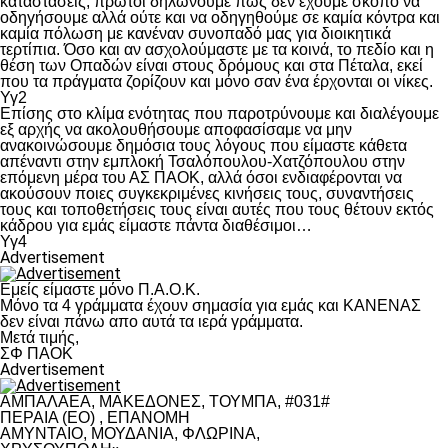
καταστάσεις, πρώτοι δηλώνουμε πως δεν έχουμε σκοπό να
οδηγήσουμε αλλά ούτε και να οδηγηθούμε σε καμία κόντρα και
καμία πόλωση με κανέναν συνοπαδό μας για διοικητικά
τερτίπια. Όσο και αν ασχολούμαστε με τα κοινά, το πεδίο και η
θέση των Οπαδών είναι στους δρόμους και στα Πέταλα, εκεί
που τα πράγματα ζορίζουν και μόνο σαν ένα έρχονται οι νίκες.
Υγ2
Επίσης στο κλίμα ενότητας που παροτρύνουμε και διαλέγουμε
εξ αρχής να ακολουθήσουμε αποφασίσαμε να μην
ανακοινώσουμε δημόσια τους λόγους που είμαστε κάθετα
απέναντι στην εμπλοκή Τσαλόπουλου-Χατζόπουλου στην
επόμενη μέρα του ΑΣ ΠΑΟΚ, αλλά όσοι ενδιαφέρονται να
ακούσουν ποιες συγκεκριμένες κινήσεις τους, συναντήσεις
τους και τοποθετήσεις τους είναι αυτές που τους θέτουν εκτός
κάδρου για εμάς είμαστε πάντα διαθέσιμοι…
Υγ4
Advertisement
Εμείς είμαστε μόνο Π.Α.Ο.Κ.
Μόνο τα 4 γράμματα έχουν σημασία για εμάς και ΚΑΝΕΝΑΣ
δεν είναι πάνω απο αυτά τα ιερά γράμματα.
Μετά τιμής,
ΣΦ ΠΑΟΚ
Advertisement
ΑΜΠΑΛΑΕΑ, ΜΑΚΕΔΟΝΕΣ, ΤΟΥΜΠΑ, #031#
ΠΕΡΑΙΑ (ΕΟ) , ΕΠΑΝΟΜΗ
ΑΜΥΝΤΑΙΟ, ΜΟΥΔΑΝΙΑ, ΦΛΩΡΙΝΑ,