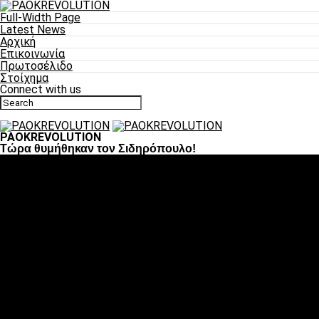
Full-Width Page
Latest News
Αρχική
Επικοινωνία
Πρωτοσέλιδο
Στοίχημα
Connect with us
PAOKREVOLUTION
Τώρα θυμήθηκαν τον Σιδηρόπουλο!
Ποδόσφαιρο
«Πλέον έχουμε αλλάξει σαν ομάδα, παίξαμε σαν ένα»
«Το πιο σημαντικό είναι η αυτοπεποίθηση των
ποδοσφαιριστών»
«Πάμε να διεκδικήσουμε την οκτάδα»
«Είναι απόλαυση να παίζεις για τον κόσμο του ΠΑΟΚ»
«Θα τα δώσουμε όλα κόντρα στη Λιόν για την οκτάδα»
Μπάσκετ