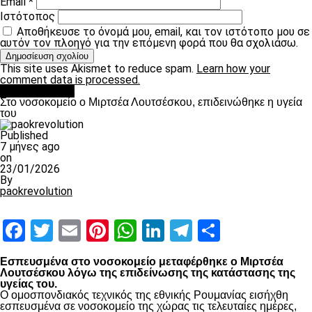
Email
*
Ιστότοπος
Αποθήκευσε το όνομά μου, email, και τον ιστότοπο μου σε
αυτόν τον πλοηγό για την επόμενη φορά που θα σχολιάσω.
This site uses Akismet to reduce spam.
Learn how your
comment data is processed.
Επικαιρότητα
Στο νοσοκομείο ο Μιρτσέα Λουτσέσκου, επιδεινώθηκε η υγεία
του
Published
7 μήνες ago
on
23/01/2026
By
paokrevolution
Facebook
Twitter
Email
Pinterest
WhatsApp
LinkedIn
Telegram
Μοιραστ
Εσπευσμένα στο νοσοκομείο μεταφέρθηκε ο Μιρτσέα
Λουτσέσκου λόγω της επιδείνωσης της κατάστασης της
υγείας του.
Ο ομοσπονδιακός τεχνικός της εθνικής Ρουμανίας εισήχθη
εσπευσμένα σε νοσοκομείο της χώρας τις τελευταίες ημέρες,