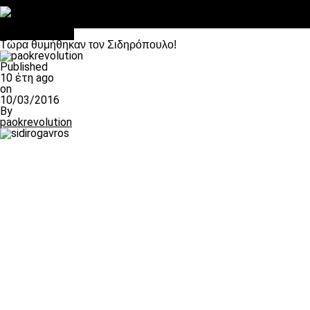
Στο OPEN τα προκριματικά, στη NOVA τα του πρωταθλήματος
Σαν σήμερα: Οταν “έφυγε” ο Λόραντ
Επικαιρότητα
Τώρα θυμήθηκαν τον Σιδηρόπουλο!
Published
10 έτη ago
on
10/03/2016
By
paokrevolution