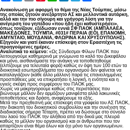
Ανακοίνωση με αφορμή το θέμα της Νέας Τούμπας, μέσω
της οποίας ζητούν ανεξάρτητο ΑΣ και μελλοντικά αυτάρκη,
αλλά και την πιο σίγουρη και γρήγορη λύση για την
ανέγερση του γηπέδου «που ήδη έχει καθυστερήσει»,
όπως τονίζουν, εξέδωσαν εννιά ΣΦ ΠΑΟΚ (ΑΜΠΑΛΑΕΑ,
ΜΑΚΕΔΟΝΕΣ, ΤΟΥΜΠΑ, #031# ΠΕΡΑΙΑ (ΕΟ), ΕΠΑΝΟΜΗ,
ΑΜΥΝΤΑΙΟ, ΜΟΥΔΑΝΙΑ, ΦΛΩΡΙΝΑ ΚΑΙ ΧΡΥΣΟΥΠΟΛΗΣ).
Εξηγούν και γιατί έκαναν επίσκεψη στον Ερασιτέχνη τις
προηγούμενες ημέρες.
Αναλυτικά το κείμενο:
«Ως Σύνδεσμοι Φίλων ΠΑΟΚ που
λειτουργούμε καθημερινά με γνώμωνα το καλό του Δικεφάλου
και μόνο, αισθανόμαστε την ανάγκη να τοποθετηθούμε
(ελπίζουμε για τελευταία φορά) καθώς εν όψη των 100 ετών τα
διοικητικά εσωπροβλήματα του οργανισμού δεν φαίνεται να
καταλαγιάζουν (κάθε άλλο μάλλον) παρά τις επανειλημμένες
προσπάθειες μας να επικρατήσει η λογική, η ενότητα και η
υγιείς σκέψη προς συμφέρουν του ΠΑΟΚ μας.
Χωρίς να μακρηγορούμε καθώς στις περιστάσεις που
βιώνουμε μάλλον δεν αρμόζουν μανιφέστα αλλά λακωνικές
τοποθετήσεις και δράση, αναφέρουμε τα εξής.
Μετά την προχθεσινή μας επίσκεψη στα γραφεία του ΑΣ ΠΑΟΚ,
την διακοπή του διοικητικού συμβουλίου και την συνέχιση της
διαδικασίας σήμερα Τέταρτη, πρέπει να δώσουμε στο σύνολο
του λαού του ΠΑΟΚ την αλήθεια από την δικιά μας πλευρά
καθώς το μέλλον του οργανισμού και οι άνθρωποι που τον
απαρτίζουν είναι θέμα όλων και όχι μόνο των οργανωμένων.