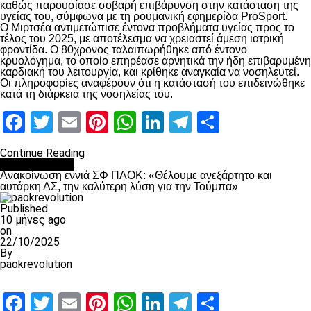
καθώς παρουσίασε σοβαρή επιβάρυνση στην κατάσταση της
υγείας του, σύμφωνα με τη ρουμανική εφημερίδα ProSport.
Ο Μιρτσέα αντιμετώπισε έντονα προβλήματα υγείας προς το
τέλος του 2025, με αποτέλεσμα να χρειαστεί άμεση ιατρική
φροντίδα. Ο 80χρονος ταλαιπωρήθηκε από έντονο
κρυολόγημα, το οποίο επηρέασε αρνητικά την ήδη επιβαρυμένη
καρδιακή του λειτουργία, και κρίθηκε αναγκαία να νοσηλευτεί.
Οι πληροφορίες αναφέρουν ότι η κατάστασή του επιδεινώθηκε
κατά τη διάρκεια της νοσηλείας του.
Facebook
Twitter
Email
Pinterest
WhatsApp
LinkedIn
Telegram
Μοιραστ
Continue Reading
Επικαιρότητα
Ανακοίνωση εννιά ΣΦ ΠΑΟΚ: «Θέλουμε ανεξάρτητο και
αυτάρκη ΑΣ, την καλύτερη λύση για την Τούμπα»
Published
10 μήνες ago
on
22/10/2025
By
paokrevolution
Facebook
Twitter
Email
Pinterest
WhatsApp
LinkedIn
Telegram
Μοιραστ