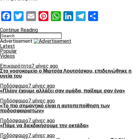
Facebook
Twitter
Email
Pinterest
WhatsApp
LinkedIn
Telegram
Μοιραστ
Continue Reading
Advertisement
Latest
Popular
Videos
Επικαιρότητα
7 μήνες ago
Στο νοσοκομείο ο Μιρτσέα Λουτσέσκου, επιδεινώθηκε η
υγεία του
Ποδόσφαιρο
7 μήνες ago
«Πλέον έχουμε αλλάξει σαν ομάδα, παίξαμε σαν ένα»
Ποδόσφαιρο
7 μήνες ago
«Το πιο σημαντικό είναι η αυτοπεποίθηση των
ποδοσφαιριστών»
Ποδόσφαιρο
7 μήνες ago
«Πάμε να διεκδικήσουμε την οκτάδα»
Ποδόσφαιρο
7 μήνες ago