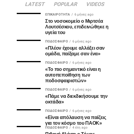
LATEST
POPULAR
VIDEOS
ΕΠΙΚΑΙΡΌΤΗΤΑ
6 μήνες ago
Στο νοσοκομείο ο Μιρτσέα
Λουτσέσκου, επιδεινώθηκε η
υγεία του
ΠΟΔΌΣΦΑΙΡΟ
6 μήνες ago
«Πλέον έχουμε αλλάξει σαν
ομάδα, παίξαμε σαν ένα»
ΠΟΔΌΣΦΑΙΡΟ
6 μήνες ago
«Το πιο σημαντικό είναι η
αυτοπεποίθηση των
ποδοσφαιριστών»
ΠΟΔΌΣΦΑΙΡΟ
6 μήνες ago
«Πάμε να διεκδικήσουμε την
οκτάδα»
ΠΟΔΌΣΦΑΙΡΟ
6 μήνες ago
«Είναι απόλαυση να παίζεις
για τον κόσμο του ΠΑΟΚ»
ΠΟΔΌΣΦΑΙΡΟ
4 έτη ago