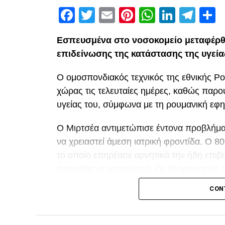
Facebook
Twitter
Email
Pinterest
WhatsAp
Linked
Tel
Μ
Εσπευσμένα στο νοσοκομείο μεταφέρθ
επιδείνωσης της κατάστασης της υγεία
Ο ομοσπονδιακός τεχνικός της εθνικής Ρ
χώρας τις τελευταίες ημέρες, καθώς παρ
υγείας του, σύμφωνα με τη ρουμανική εφη
Ο Μιρτσέα αντιμετώπισε έντονα προβλήματ
να χρειαστεί άμεση ιατρική φροντίδα. Ο 
το οποίο επηρέασε αρνητικά την ήδη επιβα
αναγκαία να νοσηλευτεί. Οι πληροφορίες 
τη διάρκεια της νοσηλείας του.
CON
Facebook
Twitter
Email
Pinterest
WhatsAp
Linked
Tel
Μ