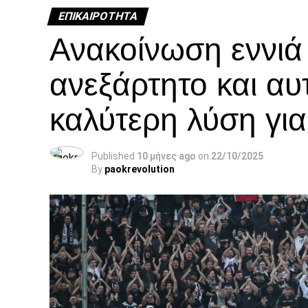
ΕΠΙΚΑΙΡΌΤΗΤΑ
Ανακοίνωση εννι
ανεξάρτητο και αυ
καλύτερη λύση γι
Published
10 μήνες ago
on
22/10/2025
By
paokrevolution