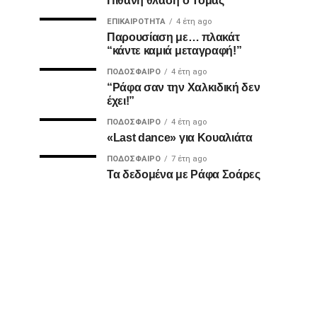
Πιθανή θλάση ο Τόμας
ΕΠΙΚΑΙΡΌΤΗΤΑ
4 έτη ago
Παρουσίαση με… πλακάτ
“κάντε καμιά μεταγραφή!”
ΠΟΔΌΣΦΑΙΡΟ
4 έτη ago
“Ράφα σαν την Χαλκιδική δεν
έχει!”
ΠΟΔΌΣΦΑΙΡΟ
4 έτη ago
«Last dance» για Κουαλιάτα
ΠΟΔΌΣΦΑΙΡΟ
7 έτη ago
Τα δεδομένα με Ράφα Σοάρες